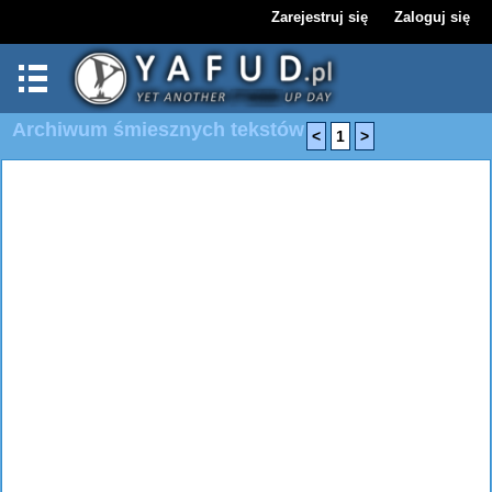
Zarejestruj się
Zaloguj się
Archiwum śmiesznych tekstów
<
1
>