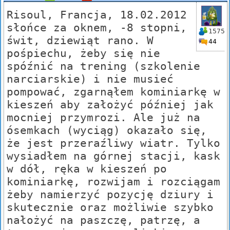
Risoul, Francja, 18.02.2012
słońce za oknem, -8 stopni,
1575
świt, dziewiąt rano. W
44
pośpiechu, żeby się nie
spóźnić na trening (szkolenie
narciarskie) i nie musieć
pompować, zgarnąłem kominiarkę w
kieszeń aby założyć później jak
mocniej przymrozi. Ale już na
ósemkach (wyciąg) okazało się,
że jest przeraźliwy wiatr. Tylko
wysiadłem na górnej stacji, kask
w dół, ręka w kieszeń po
kominiarkę, rozwijam i rozciągam
żeby namierzyć pozycję dziury i
skutecznie oraz możliwie szybko
nałożyć na paszczę, patrzę, a