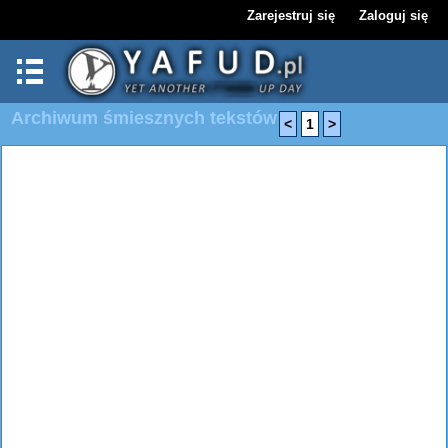
Zarejestruj się
Zaloguj się
Archiwum śmiesznych tekstów
<
1
>