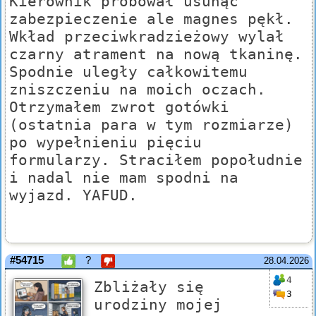
Kierownik próbował usunąć
zabezpieczenie ale magnes pękł.
Wkład przeciwkradzieżowy wylał
czarny atrament na nową tkaninę.
Spodnie uległy całkowitemu
zniszczeniu na moich oczach.
Otrzymałem zwrot gotówki
(ostatnia para w tym rozmiarze)
po wypełnieniu pięciu
formularzy. Straciłem popołudnie
i nadal nie mam spodni na
wyjazd. YAFUD.
#54715
?
28.04.2026
4
Zbliżały się
3
urodziny mojej