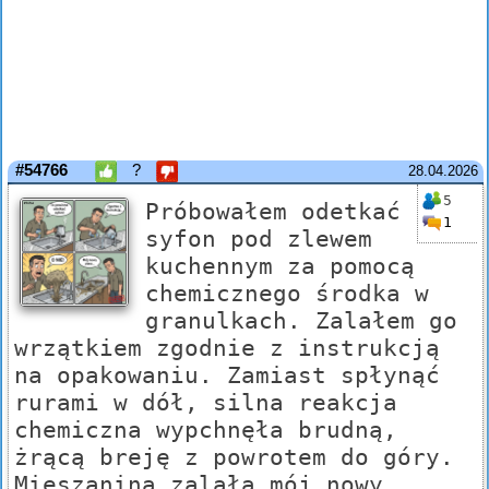
#54766
?
28.04.2026
5
Próbowałem odetkać
1
syfon pod zlewem
kuchennym za pomocą
chemicznego środka w
granulkach. Zalałem go
wrzątkiem zgodnie z instrukcją
na opakowaniu. Zamiast spłynąć
rurami w dół, silna reakcja
chemiczna wypchnęła brudną,
żrącą breję z powrotem do góry.
Mieszanina zalała mój nowy,