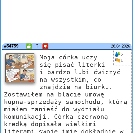
#54759
?
28.04.2026
5
Moja córka uczy
1
się pisać literki
i bardzo lubi ćwiczyć
na wszystkim, co
znajdzie na biurku.
Zostawiłem na blacie umowę
kupna-sprzedaży samochodu, którą
miałem zanieść do wydziału
komunikacji. Córka czerwoną
kredką dopisała wielkimi
literami swoje imię dokładnie w