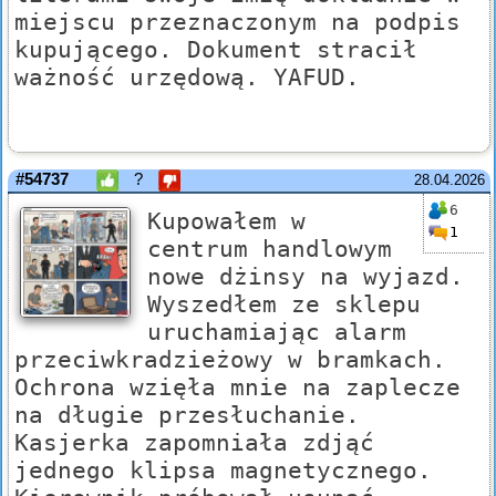
miejscu przeznaczonym na podpis
kupującego. Dokument stracił
ważność urzędową. YAFUD.
#54737
?
28.04.2026
6
Kupowałem w
1
centrum handlowym
nowe dżinsy na wyjazd.
Wyszedłem ze sklepu
uruchamiając alarm
przeciwkradzieżowy w bramkach.
Ochrona wzięła mnie na zaplecze
na długie przesłuchanie.
Kasjerka zapomniała zdjąć
jednego klipsa magnetycznego.