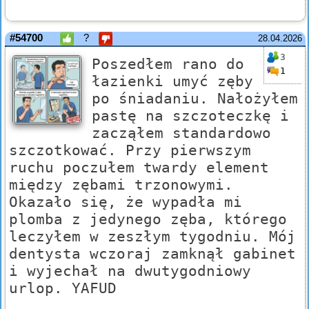
#54700
?
28.04.2026
3
Poszedłem rano do
1
łazienki umyć zęby
po śniadaniu. Nałożyłem
pastę na szczoteczkę i
zacząłem standardowo
szczotkować. Przy pierwszym
ruchu poczułem twardy element
między zębami trzonowymi.
Okazało się, że wypadła mi
plomba z jedynego zęba, którego
leczyłem w zeszłym tygodniu. Mój
dentysta wczoraj zamknął gabinet
i wyjechał na dwutygodniowy
urlop. YAFUD