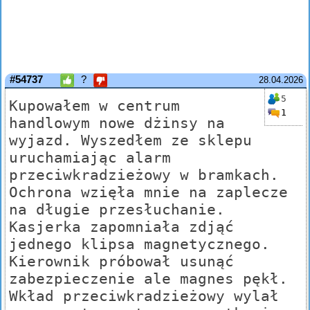
#54737
?
28.04.2026
5
Kupowałem w centrum
1
handlowym nowe dżinsy na
wyjazd. Wyszedłem ze sklepu
uruchamiając alarm
przeciwkradzieżowy w bramkach.
Ochrona wzięła mnie na zaplecze
na długie przesłuchanie.
Kasjerka zapomniała zdjąć
jednego klipsa magnetycznego.
Kierownik próbował usunąć
zabezpieczenie ale magnes pękł.
Wkład przeciwkradzieżowy wylał