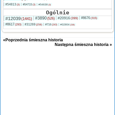
#54813
#54715
(3)
#54638
(3)
(3)
Ogólnie
#12039
#3890
#20916
#8676
(1441)
(526)
(399)
(315)
#8617
#31269
(293)
#716
(258)
#32804
(243)
(216)
«Poprzednia śmieszna historia
Następna śmieszna historia »