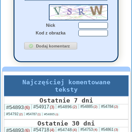
Nick
Kod z obrazka
Najczęściej komentowane
teksty
Ostatnie 7 dni
#54893
#54917
#54896
#54885
#54784
(6)
(3)
(2)
(2)
(2)
#54792
#54787
(2)
#54865
(1)
(1)
Ostatnie 30 dni
#54893
#54718
#54748
#54753
#54861
(6)
(4)
(4)
(4)
(3)