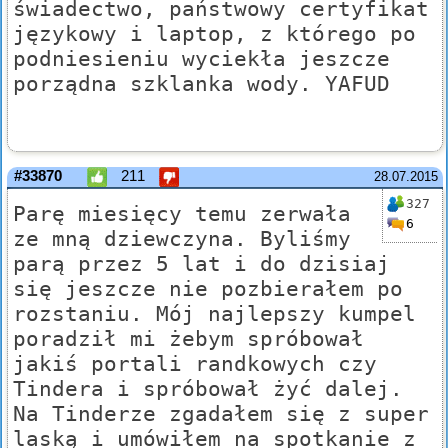
świadectwo, państwowy certyfikat
językowy i laptop, z którego po
podniesieniu wyciekła jeszcze
porządna szklanka wody. YAFUD
#33870
211
28.07.2015
327
Parę miesięcy temu zerwała
6
ze mną dziewczyna. Byliśmy
parą przez 5 lat i do dzisiaj
się jeszcze nie pozbierałem po
rozstaniu. Mój najlepszy kumpel
poradził mi żebym spróbował
jakiś portali randkowych czy
Tindera i spróbował żyć dalej.
Na Tinderze zgadałem się z super
laską i umówiłem na spotkanie z