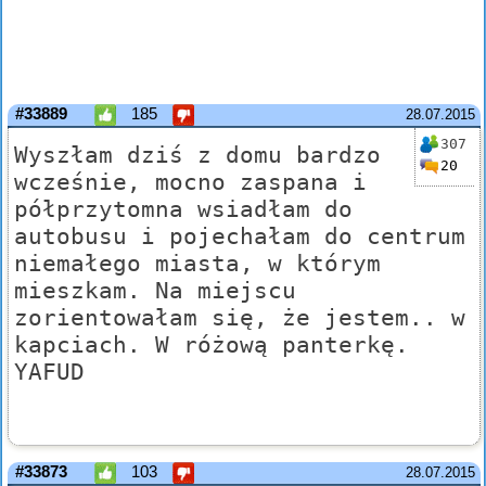
#33889
185
28.07.2015
307
Wyszłam dziś z domu bardzo
20
wcześnie, mocno zaspana i
półprzytomna wsiadłam do
autobusu i pojechałam do centrum
niemałego miasta, w którym
mieszkam. Na miejscu
zorientowałam się, że jestem.. w
kapciach. W różową panterkę.
YAFUD
#33873
103
28.07.2015