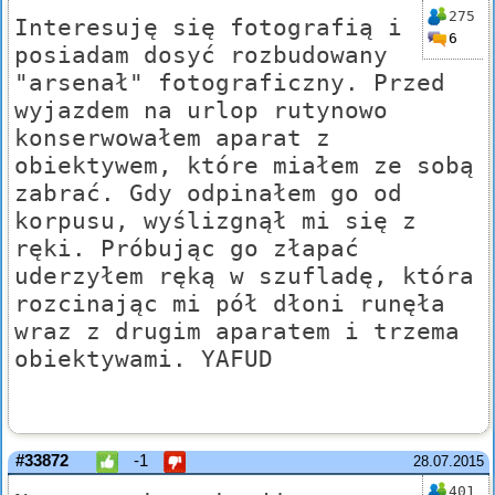
275
Interesuję się fotografią i
6
posiadam dosyć rozbudowany
"arsenał" fotograficzny. Przed
wyjazdem na urlop rutynowo
konserwowałem aparat z
obiektywem, które miałem ze sobą
zabrać. Gdy odpinałem go od
korpusu, wyślizgnął mi się z
ręki. Próbując go złapać
uderzyłem ręką w szufladę, która
rozcinając mi pół dłoni runęła
wraz z drugim aparatem i trzema
obiektywami. YAFUD
#33872
-1
28.07.2015
401