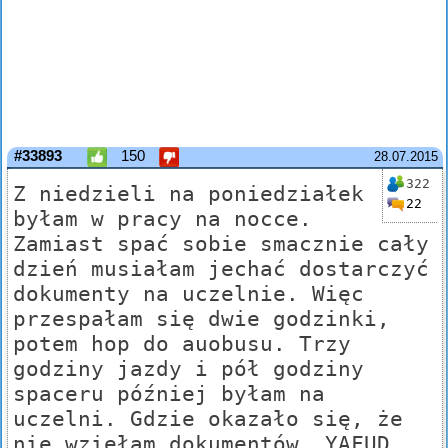
#33893
150
28.07.2015
322
Z niedzieli na poniedziałek
22
byłam w pracy na nocce.
Zamiast spać sobie smacznie cały
dzień musiałam jechać dostarczyć
dokumenty na uczelnie. Więc
przespałam się dwie godzinki,
potem hop do auobusu. Trzy
godziny jazdy i pół godziny
spaceru później byłam na
uczelni. Gdzie okazało się, że
nie wziełam dokumentów. YAFUD