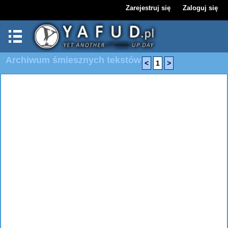
Zarejestruj się
Zaloguj się
Archiwum śmiesznych tekstów
<
1
>