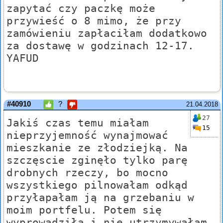
zapytać czy paczkę może
przywieść o 8 mimo, że przy
zamówieniu zapłaciłam dodatkowo
za dostawę w godzinach 12-17.
YAFUD
#40910
?
21.04.2018
27
Jakiś czas temu miałam
15
nieprzyjemność wynajmować
mieszkanie ze złodziejką. Na
szczęscie zginęło tylko parę
drobnych rzeczy, bo mocno
wszystkiego pilnowałam odkąd
przyłapałam ją na grzebaniu w
moim portfelu. Potem się
wyprowadziła i nie utrzymywałam