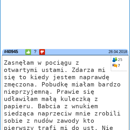
#40945
?
28.04.2018
25
Zasnęłam w pociągu z
7
otwartymi ustami. Zdarza mi
się to kiedy jestem naprawdę
zmęczona. Pobudkę miałam bardzo
nieprzyjemną. Prawie się
udławiłam małą kuleczką z
papieru. Babcia z wnukiem
siedząca naprzeciw mnie zrobili
sobie z nudów zawody kto
pierwszy trafi mi do ust. Nie