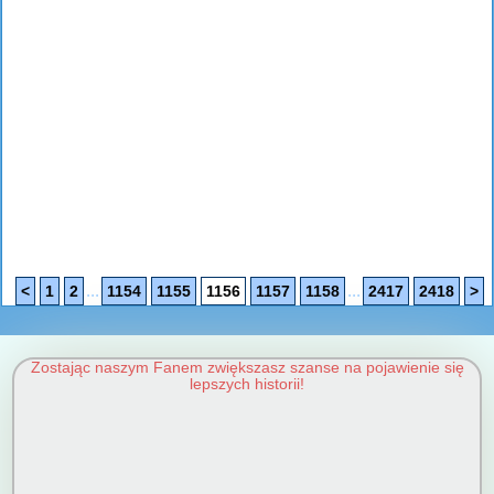
...
...
<
1
2
1154
1155
1156
1157
1158
2417
2418
>
Zostając naszym Fanem zwiększasz szanse na pojawienie się
lepszych historii!