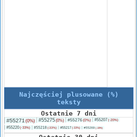
Najczęściej plusowane (%)
teksty
Ostatnie 7 dni
#55271
#55275
#55276
#55207
(0%)
(0%)
(0%)
(-20%)
#55220
#55218
(-33%)
#55217
(-33%)
#55269
(-33%)
(-33%)