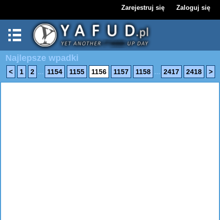
Zarejestruj się
Zaloguj się
Najlepsze wpadki
...
...
<
1
2
1154
1155
1156
1157
1158
2417
2418
>