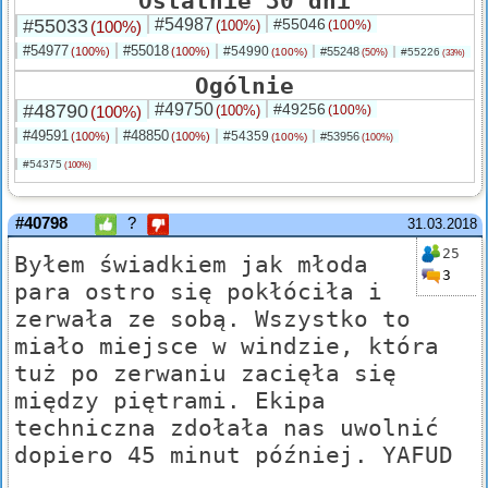
Ostatnie 30 dni
#55033
#54987
#55046
(100%)
(100%)
(100%)
#54977
#55018
#54990
(100%)
(100%)
#55248
(100%)
#55226
(50%)
(33%)
Ogólnie
#48790
#49750
#49256
(100%)
(100%)
(100%)
#49591
#48850
#54359
(100%)
(100%)
#53956
(100%)
(100%)
#54375
(100%)
#40798
?
31.03.2018
25
Byłem świadkiem jak młoda
3
para ostro się pokłóciła i
zerwała ze sobą. Wszystko to
miało miejsce w windzie, która
tuż po zerwaniu zacięła się
między piętrami. Ekipa
techniczna zdołała nas uwolnić
dopiero 45 minut później. YAFUD