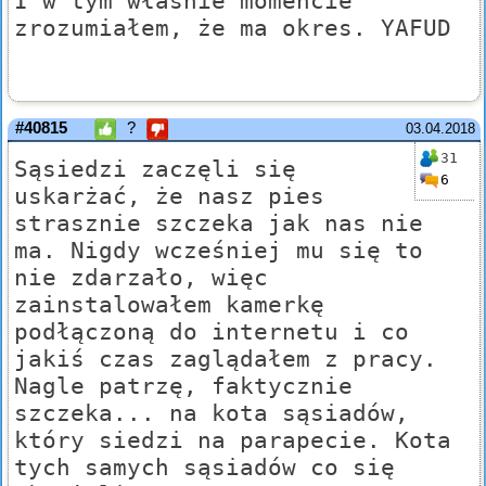
I w tym właśnie momencie
zrozumiałem, że ma okres. YAFUD
#40815
?
03.04.2018
31
Sąsiedzi zaczęli się
6
uskarżać, że nasz pies
strasznie szczeka jak nas nie
ma. Nigdy wcześniej mu się to
nie zdarzało, więc
zainstalowałem kamerkę
podłączoną do internetu i co
jakiś czas zaglądałem z pracy.
Nagle patrzę, faktycznie
szczeka... na kota sąsiadów,
który siedzi na parapecie. Kota
tych samych sąsiadów co się