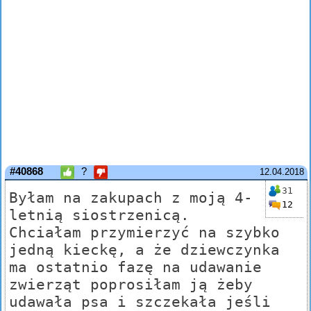
#40868
?
12.04.2018
31
Byłam na zakupach z moją 4-
12
letnią siostrzenicą.
Chciałam przymierzyć na szybko
jedną kieckę, a że dziewczynka
ma ostatnio fazę na udawanie
zwierząt poprosiłam ją żeby
udawała psa i szczekała jeśli