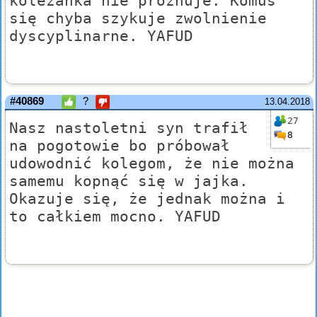
koleżanka nie próżnuje. Komuś
się chyba szykuje zwolnienie
dyscyplinarne. YAFUD
#40869
?
13.04.2018
27
Nasz nastoletni syn trafił
8
na pogotowie bo próbował
udowodnić kolegom, że nie można
samemu kopnąć się w jajka.
Okazuje się, że jednak można i
to całkiem mocno. YAFUD