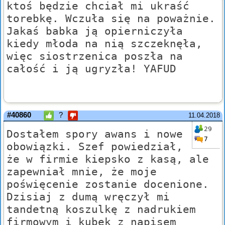
ktoś będzie chciał mi ukraść
torebkę. Wczuła się na poważnie.
Jakaś babka ją opierniczyła
kiedy młoda na nią szczeknęła,
więc siostrzenica poszła na
całość i ją ugryzła! YAFUD
#40860
?
11.04.2018
29
Dostałem spory awans i nowe
7
obowiązki. Szef powiedział,
że w firmie kiepsko z kasą, ale
zapewniał mnie, że moje
poświęcenie zostanie docenione.
Dzisiaj z dumą wręczył mi
tandetną koszulkę z nadrukiem
firmowym i kubek z napisem