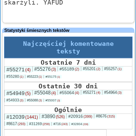
skarżyli. YAFUD
Statystyki śmiesznych tekstów
Najczęściej komentowane
teksty
Ostatnie 7 dni
#55271
#55276
#55189
#55201
#55257
(4)
(3)
(2)
(2)
(1)
#55280
#55223
(1)
#55175
(1)
(1)
Ostatnie 30 dni
#54949
#55048
#55064
#55271
#54964
(5)
(4)
(4)
(4)
(3)
#54933
#55088
(3)
#55007
(3)
(3)
Ogólnie
#12039
#3890
#20916
#8676
(1441)
(526)
(399)
(315)
#8617
#31269
(293)
#716
(258)
#32804
(243)
(216)