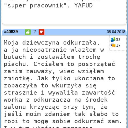
"super pracownik". YAFUD
#40839
?
08.04.2018
53
Moja dziewczyna odkurzała,
17
a ja nieopatrznie wlazłem w
butach i zostawiłem trochę
piachu. Chciałem to posprzątać
zanim zauważy, wiec wziąłem
zmiotkę. Jak tylko ukochana to
zobaczyła to wkurzyła się
strasznie i wywaliła zawartość
worka z odkurzacza na środek
salonu krzycząc przy tym, że
jeśli moim zdaniem tak słabo to
robi to mogę sobie odkurzać sam.