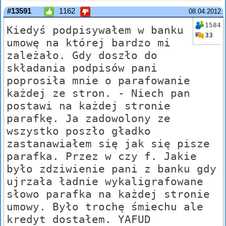
#13591
1162
08.04.2012
1584
Kiedyś podpisywałem w banku
33
umowę na której bardzo mi
zależało. Gdy doszło do
składania podpisów pani
poprosiła mnie o parafowanie
każdej ze stron. - Niech pan
postawi na każdej stronie
parafkę. Ja zadowolony ze
wszystko poszło gładko
zastanawiałem się jak się pisze
parafka. Przez w czy f. Jakie
było zdziwienie pani z banku gdy
ujrzała ładnie wykaligrafowane
słowo parafka na każdej stronie
umowy. Było trochę śmiechu ale
kredyt dostałem. YAFUD