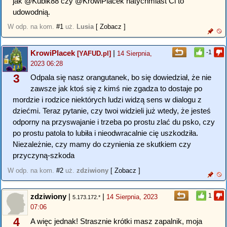
jak @Kubik88 czy @KrowiPlacek natychmiast Ci to
udowodnią.
W odp. na kom.
#1
uż.
Lusia
[ Zobacz ]
KrowiPlacek
|
-1
[YAFUD.pl]
14 Sierpnia,
2023 06:28
3
Odpala się nasz orangutanek, bo się dowiedział, że nie
zawsze jak ktoś się z kimś nie zgadza to dostaje po
mordzie i rodzice niektórych ludzi widzą sens w dialogu z
dziećmi. Teraz pytanie, czy twoi widzieli już wtedy, że jesteś
odporny na przyswajanie i trzeba po prostu zlać du psko, czy
po prostu patola to lubiła i nieodwracalnie cię uszkodziła.
Niezależnie, czy mamy do czynienia ze skutkiem czy
przyczyną-szkoda
W odp. na kom.
#2
uż.
zdziwiony
[ Zobacz ]
zdziwiony
|
|
1
14 Sierpnia, 2023
5.173.172.*
07:06
4
A więc jednak! Strasznie krótki masz zapalnik, moja