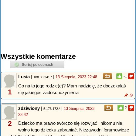
Wszystkie komentarze
Lusia
|
|
-1
13 Sierpnia, 2023 22:48
188.33.241.*
Co na to jego rodzic(e)? Mam nadzieję, że doczekałaś
1
się jakiegoś zadośćuczynienia
zdziwiony
|
|
2
13 Sierpnia, 2023
5.173.172.*
23:42
2
Dziecko ma prawo twórczo się rozwijać i nikomu nie
wolno tego dziecku zabraniać. Niezawodni forumowicze