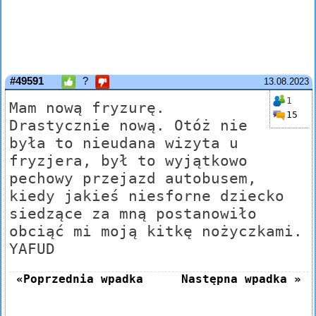
#49591
?
13.08.2023
1
Mam nową fryzurę.
15
Drastycznie nową. Otóż nie
była to nieudana wizyta u
fryzjera, był to wyjątkowo
pechowy przejazd autobusem,
kiedy jakieś niesforne dziecko
siedzące za mną postanowiło
obciąć mi moją kitkę nożyczkami.
YAFUD
«Poprzednia wpadka
Następna wpadka »