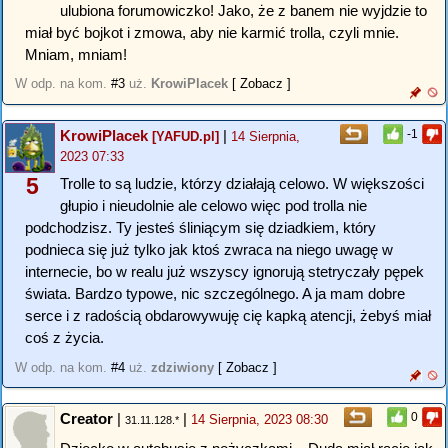
ulubiona forumowiczko! Jako, że z banem nie wyjdzie to
miał być bojkot i zmowa, aby nie karmić trolla, czyli mnie.
Mniam, mniam!
W odp. na kom.
#3
uż.
KrowiPlacek
[ Zobacz ]
KrowiPlacek
|
-1
[YAFUD.pl]
14 Sierpnia,
2023 07:33
5
Trolle to są ludzie, którzy działają celowo. W większości
głupio i nieudolnie ale celowo więc pod trolla nie
podchodzisz. Ty jesteś śliniącym się dziadkiem, który
podnieca się już tylko jak ktoś zwraca na niego uwagę w
internecie, bo w realu już wszyscy ignorują stetryczały pępek
świata. Bardzo typowe, nic szczególnego. A ja mam dobre
serce i z radością obdarowywuję cię kapką atencji, żebyś miał
coś z życia.
W odp. na kom.
#4
uż.
zdziwiony
[ Zobacz ]
Creator
|
|
0
14 Sierpnia, 2023 08:30
31.11.128.*