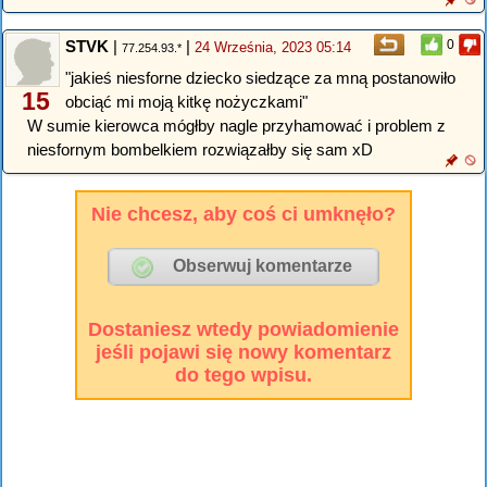
STVK
|
|
0
24 Września, 2023 05:14
77.254.93.*
"jakieś niesforne dziecko siedzące za mną postanowiło
15
obciąć mi moją kitkę nożyczkami"
W sumie kierowca mógłby nagle przyhamować i problem z
niesfornym bombelkiem rozwiązałby się sam xD
Nie chcesz, aby coś ci umknęło?
Dostaniesz wtedy powiadomienie
jeśli pojawi się nowy komentarz
do tego wpisu.