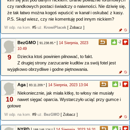
czy randkowych postaci świadczy o naiwności. Nie dziwię się,
że tak łatwo można kogoś wpuścić w kanał i oskubać z kasy.
P.S. Skąd wiesz, czy nie komentuję pod innym nickiem?
W odp. na kom.
#5
uż.
KrowiPlacek
[ Zobacz ]
BezGMO
|
|
-2
14 Sierpnia, 2023
91.238.85.*
10:49
9
Dziecka ktoś powinien pilnować, to fakt.
Z drugiej strony zarzucanie kudłów za swój fotel jest
wyjątkowo obrzydliwe i godne piętnowania.
Aga
|
|
1
14 Sierpnia, 2023 13:04
83.11.209.*
Niekoniecznie, jak miała kitkę, to włosy nie musiały
10
nawet sięgać oparcia. Wystarczyło uciąć przy gumce i
gotowe
W odp. na kom.
#9
uż.
BezGMO
[ Zobacz ]
NYPD
|
|
1
14 Sierpnia, 2023 16:31
188.146.124.*