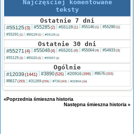
Najczęściej komentowane
teksty
Ostatnie 7 dni
#55125
#55285
#55128
#55146
#55290
(3)
(2)
(1)
(1)
(1)
#55291
#55124
(1)
#55126
(1)
(1)
Ostatnie 30 dni
#55271
#55048
#55201
#55064
#54933
(4)
(4)
(4)
(4)
(3)
#55125
#55115
(3)
#55007
(3)
(3)
Ogólnie
#12039
#3890
#20916
#8676
(1441)
(526)
(399)
(315)
#8617
#31269
(293)
#716
(258)
#32804
(243)
(216)
«Poprzednia śmieszna historia
Następna śmieszna historia »