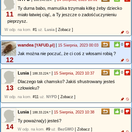
Ty durna babo, mamuśka trzymała kitkę żeby dziecko
11
miało łatwiej ciąć, a Ty jeszcze o zadośćuczynieniu
pieprzysz.
W odp. na kom.
#1
uż.
Lusia
[ Zobacz ]
wandea
|
0
[YAFUD.pl]
15 Sierpnia, 2023 00:03
Jak można nie poczuć, że ci coś z włosami robią ?
12
Lusia
|
|
0
15 Sierpnia, 2023 10:37
188.33.224.*
Dlaczego tak chamsko? Jakiś sfrustrowany jesteś
13
człowieku?
W odp. na kom.
#11
uż.
NYPD
[ Zobacz ]
Lusia
|
|
0
15 Sierpnia, 2023 10:38
188.33.224.*
Ty poważna(y) jesteś?
14
W odp. na kom.
#9
uż.
BezGMO
[ Zobacz ]