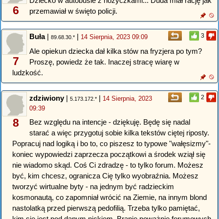
Dziecko w autobusie z nożyczkami... Duda miał rację jak
6
przemawiał w święto policji.
Buła
|
|
3
14 Sierpnia, 2023 09:09
89.68.30.*
Ale opiekun dziecka dał kilka stów na fryzjera po tym?
7
Proszę, powiedz że tak. Inaczej stracę wiarę w
ludzkość.
zdziwiony
|
|
2
14 Sierpnia, 2023
5.173.172.*
09:39
8
Bez względu na intencje - dziękuję. Będę się nadal
starać a więc przygotuj sobie kilka tekstów ciętej riposty.
Popracuj nad logiką i bo to, co piszesz to typowe "wałęsizmy"-
koniec wypowiedzi zaprzecza początkowi a środek wziął się
nie wiadomo skąd. Coś Ci zdradzę - to tylko forum. Możesz
być, kim chcesz, ogranicza Cię tylko wyobraźnia. Możesz
tworzyć wirtualne byty - na jednym być radzieckim
kosmonautą, co zapomniał wrócić na Ziemie, na innym blond
nastolatką przed pierwszą pedofilią. Trzeba tylko pamiętać,
kim się jest pod danym nickiem. Branie poważnie forumowych