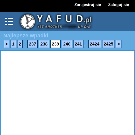
Zarejestruj się
Zaloguj się
Najlepsze wpadki
...
...
<
1
2
237
238
239
240
241
2424
2425
>