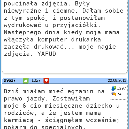
poucinała zdjęcia. Były
niewyraźne i ciemne. Dałam sobie
z tym spokój i postanowiłam
wydrukować u przyjaciółki.
Następnego dnia kiedy moja mama
włączyła komputer drukarka
zaczęła drukować... moje nagie
zdjęcia. YAFUD
#9627
1027
22.09.2011
1297
Dziś miałam mieć egzamin na
74
prawo jazdy. Zostawiłam
moje 6-cio miesięczne dziecko u
rodziców, a że jestem mamą
karmiącą - ściągnęłam wcześniej
pokarm do specjalnych,