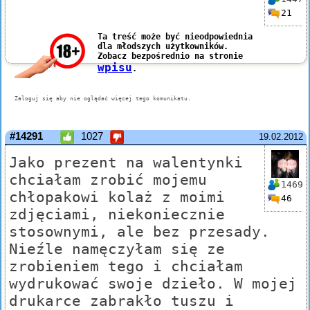
21
#14291
1027
19.02.2012
Jako prezent na walentynki
chciałam zrobić mojemu
1469
chłopakowi kolaż z moimi
46
zdjęciami, niekoniecznie
stosownymi, ale bez przesady.
Nieźle namęczyłam się ze
zrobieniem tego i chciałam
wydrukować swoje dzieło. W mojej
drukarce zabrakło tuszu i