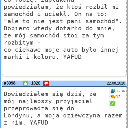
powiedziałam, że ktoś rozbił mi
samochód i uciekł. On na to:
"ale to nie jest pani samochód".
Dopiero wtedy dotarło do mnie,
że mój samochód stoi za tym
rozbitym -
co ciekawe moje auto było innej
marki i koloru. YAFUD
#3098
1028
22.08.2010
1236
Dowiedziałem się dziś, że
12
mój najlepszy przyjaciel
przeprowadza się do
Londynu, a moja dziewczyna razem
z nim. YAFUD