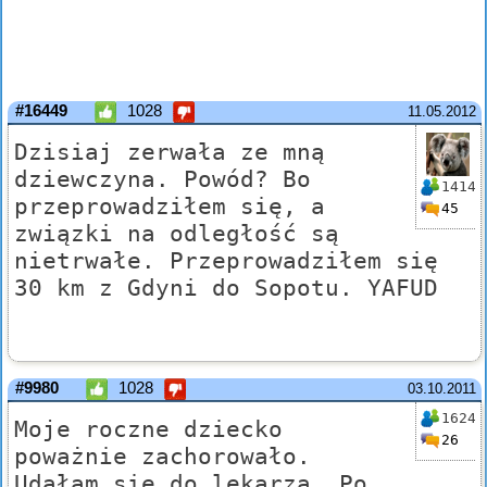
#16449
1028
11.05.2012
Dzisiaj zerwała ze mną
dziewczyna. Powód? Bo
1414
przeprowadziłem się, a
45
związki na odległość są
nietrwałe. Przeprowadziłem się
30 km z Gdyni do Sopotu. YAFUD
#9980
1028
03.10.2011
1624
Moje roczne dziecko
26
poważnie zachorowało.
Udałam się do lekarza. Po