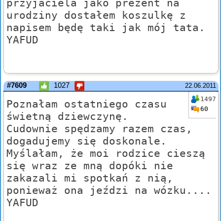
przyjaciela jako prezent na
urodziny dostałem koszulkę z
napisem będę taki jak mój tata.
YAFUD
#7609
1027
22.06.2011
1497
Poznałam ostatniego czasu
60
świetną dziewczynę.
Cudownie spędzamy razem czas,
dogadujemy się doskonale.
Myślałam, że moi rodzice cieszą
się wraz ze mną dopóki nie
zakazali mi spotkań z nią,
ponieważ ona jeździ na wózku....
YAFUD