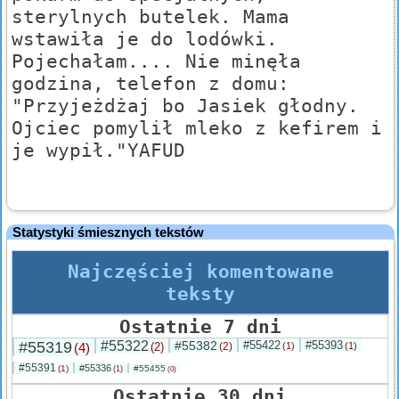
sterylnych butelek. Mama
wstawiła je do lodówki.
Pojechałam.... Nie minęła
godzina, telefon z domu:
"Przyjeżdżaj bo Jasiek głodny.
Ojciec pomylił mleko z kefirem i
je wypił."YAFUD
Statystyki śmiesznych tekstów
Najczęściej komentowane
teksty
Ostatnie 7 dni
#55319
#55322
#55382
#55422
#55393
(4)
(2)
(2)
(1)
(1)
#55391
#55336
(1)
#55455
(1)
(0)
Ostatnie 30 dni