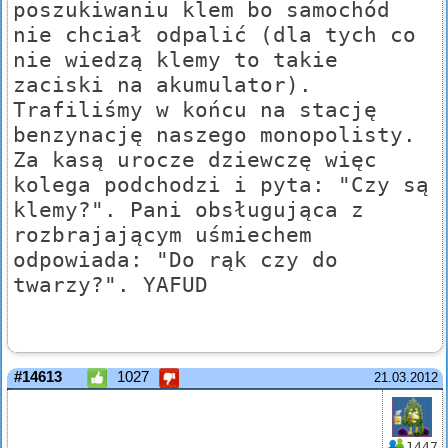
poszukiwaniu klem bo samochód
nie chciał odpalić (dla tych co
nie wiedzą klemy to takie
zaciski na akumulator).
Trafiliśmy w końcu na stację
benzynację naszego monopolisty.
Za kasą urocze dziewczę więc
kolega podchodzi i pyta: "Czy są
klemy?". Pani obsługująca z
rozbrajającym uśmiechem
odpowiada: "Do rąk czy do
twarzy?". YAFUD
#14613
1027
21.03.2012
1447