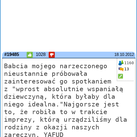
#19485
1028
18.10.2012
1160
Babcia mojego narzeczonego
13
nieustannie próbowała
zainteresować go spotkaniem
z "wprost absolutnie wspaniałą
dziewczyną, która byłaby dla
niego idealna."Najgorsze jest
to, że robiła to w trakcie
imprezy, którą urządziliśmy dla
rodziny z okazji naszych
zaręczyn. YAFUD