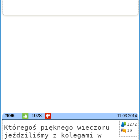
#896
1028
11.03.2014
1272
Któregoś pięknego wieczoru
19
jeździliśmy z kolegami w