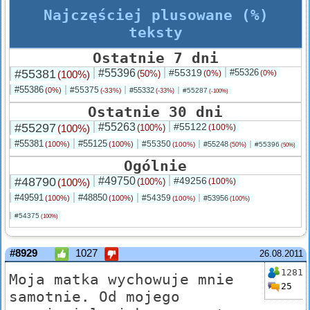
Najczęściej plusowane (%)
teksty
Ostatnie 7 dni
#55381
#55396
#55319
#55326
(100%)
(50%)
(0%)
(0%)
#55386
#55375
(0%)
#55332
(-33%)
#55287
(-33%)
(-100%)
Ostatnie 30 dni
#55297
#55263
#55122
(100%)
(100%)
(100%)
#55381
#55125
#55350
(100%)
(100%)
#55248
(100%)
#55396
(50%)
(50%)
Ogólnie
#48790
#49750
#49256
(100%)
(100%)
(100%)
#49591
#48850
#54359
(100%)
(100%)
#53956
(100%)
(100%)
#54375
(100%)
#8929
1027
26.08.2011
1281
Moja matka wychowuje mnie
25
samotnie. Od mojego