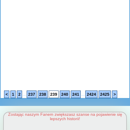
...
...
<
1
2
237
238
239
240
241
2424
2425
>
Zostając naszym Fanem zwiększasz szanse na pojawienie się
lepszych historii!