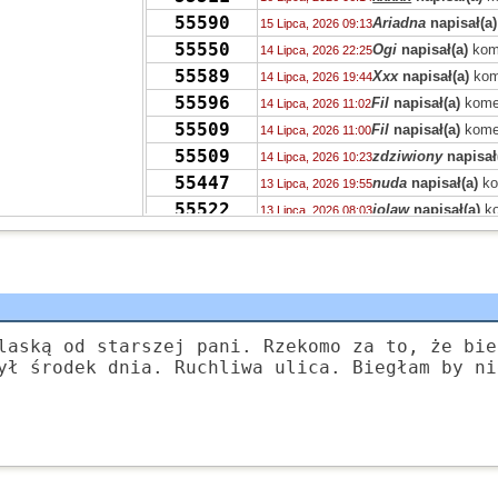
55590
Ariadna
napisał(a)
15 Lipca, 2026 09:13
55550
Ogi
napisał(a)
kom
14 Lipca, 2026 22:25
55589
Xxx
napisał(a)
kom
14 Lipca, 2026 19:44
55596
Fil
napisał(a)
kome
14 Lipca, 2026 11:02
55509
Fil
napisał(a)
kome
14 Lipca, 2026 11:00
55509
zdziwiony
napisał
14 Lipca, 2026 10:23
55447
nuda
napisał(a)
ko
13 Lipca, 2026 19:55
55522
jolaw
napisał(a)
ko
13 Lipca, 2026 08:03
55551
zdziwiony
napisał
12 Lipca, 2026 10:26
55555
Grejon
napisał(a)
12 Lipca, 2026 03:08
55474
Grejon
napisał(a)
k
11 Lipca, 2026 19:07
55467
Tricksteros
napisał
11 Lipca, 2026 11:41
55467
M.
napisał(a)
kome
laską od starszej pani. Rzekomo za to, że bie
10 Lipca, 2026 23:38
ył środek dnia. Ruchliwa ulica. Biegłam by ni
55493
jolaw
napisał(a)
ko
10 Lipca, 2026 19:59
55452
Pu
napisał(a)
kome
10 Lipca, 2026 10:40
55496
Zdzisław
napisał(a
10 Lipca, 2026 02:21
55417
zdziwiony
napisał
09 Lipca, 2026 15:46