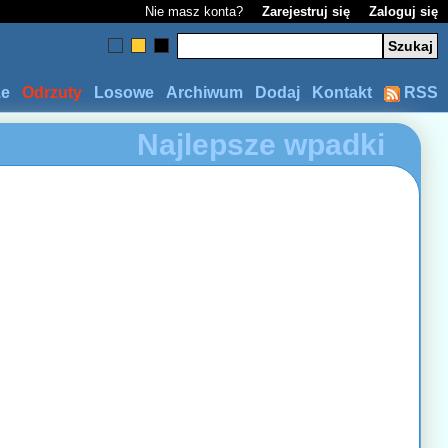
Nie masz konta?
Zarejestruj się
Zaloguj się
ze
Odrzuty
Losowe
Archiwum
Dodaj
Kontakt
RSS
Najlepsze wpadki