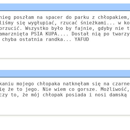
nieg poszłam na spacer do parku z chłopakiem,
liśmy się wygłupiać, rzucać śnieżkami... w ko
brzucić. Wszystko było by fajnie, gdyby nie t
amarznięta PSIA KUPA.... Dostał nią po twarzy
 chyba ostatnia randka... YAFUD
kaniu mojego chłopaka natknęłam się na czarne
ię że to jego. Nie wiem co gorsze. Możliwość,
czy to, że mój chłopak posiada i nosi damską 