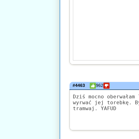
#4463
962
Dziś mocno oberwałam 
wyrwać jej torebkę. B
tramwaj. YAFUD