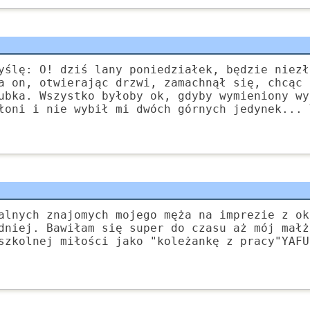
yślę: O! dziś lany poniedziałek, będzie niezł
a on, otwierając drzwi, zamachnął się, chcąc 
ubka. Wszystko byłoby ok, gdyby wymieniony wy
łoni i nie wybił mi dwóch górnych jedynek... 
alnych znajomych mojego męża na imprezie z ok
dniej. Bawiłam się super do czasu aż mój małż
szkolnej miłości jako "koleżankę z pracy"YAFU