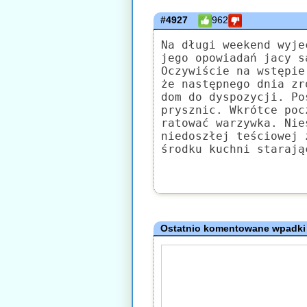
#4927
962
Na długi weekend wyje
jego opowiadań jacy s
Oczywiście na wstępie
że następnego dnia zr
dom do dyspozycji. Po
prysznic. Wkrótce poc
ratować warzywka. Nie
niedoszłej teściowej 
środku kuchni starają
Ostatnio komentowane wpadki