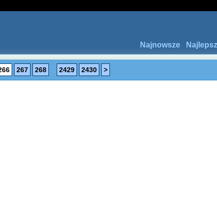
Najnowsze
Najleps
266
267
268
...
2429
2430
>