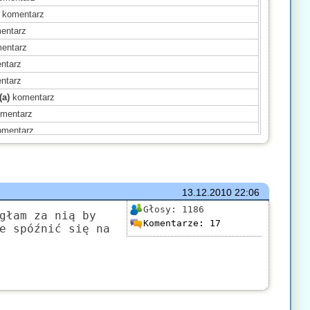
komentarz
entarz
entarz
ntarz
ntarz
(a)
komentarz
mentarz
mentarz
(a)
komentarz
komentarz
omentarz
13.12.2010
22:06
(a)
komentarz
Głosy:
1186
ntarz
głam za nią by
Komentarze:
17
e spóźnić się na
mentarz
ntarz
)
komentarz
(a)
komentarz