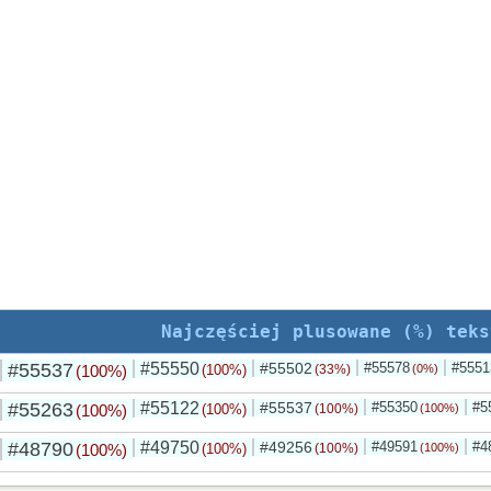
Najczęściej plusowane (%) teks
#55537
#55550
#55502
#55578
#5551
(100%)
(100%)
(33%)
(0%)
#55263
#55122
#55537
#55350
#5
(100%)
(100%)
(100%)
(100%)
#48790
#49750
#49256
#49591
#4
(100%)
(100%)
(100%)
(100%)