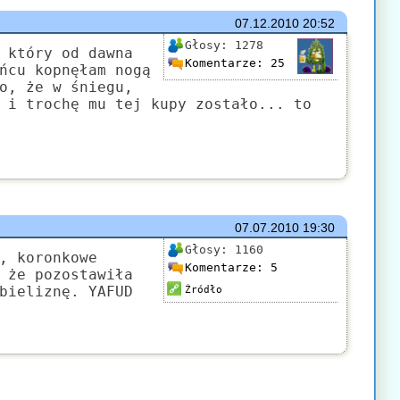
07.12.2010
20:52
Głosy:
1278
 który od dawna
Komentarze:
25
ńcu kopnęłam nogą
o, że w śniegu,
 i trochę mu tej kupy zostało... to
07.07.2010
19:30
Głosy:
1160
, koronkowe
Komentarze:
5
 że pozostawiła
bieliznę. YAFUD
Źródło