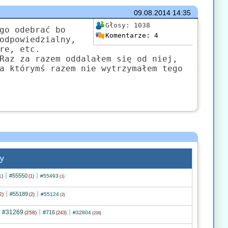
09.08.2014
14:35
Głosy:
1038
go odebrać bo
Komentarze:
4
odpowiedzialny,
re, etc.
Raz za razem oddalałem się od niej,
a którymś razem nie wytrzymałem tego
y
#55550
1)
#55493
(1)
(1)
#55189
2)
#55124
(2)
(2)
#31269
#716
(258)
#32804
(243)
(216)