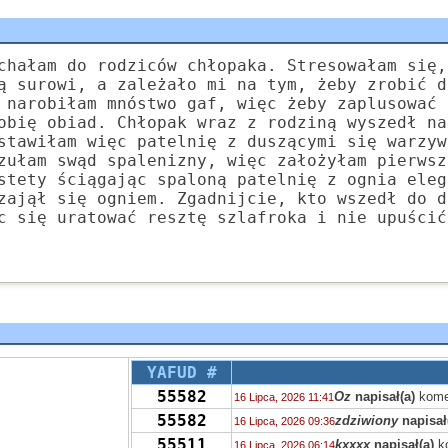
chałam do rodziców chłopaka. Stresowałam się,
ą surowi, a zależało mi na tym, żeby zrobić d
 narobiłam mnóstwo gaf, więc żeby zaplusować 
obię obiad. Chłopak wraz z rodziną wyszedł na
stawiłam więc patelnię z duszącymi się warzyw
zułam swąd spalenizny, więc założyłam pierwsz
stety ściągając spaloną patelnię z ognia eleg
zajął się ogniem. Zgadnijcie, kto wszedł do d
c się uratować resztę szlafroka i nie upuścić
YAFUD #
55582
Oz
napisał(a)
kome
16 Lipca, 2026 11:41
55582
zdziwiony
napisał
16 Lipca, 2026 09:36
55511
kxxxx
napisał(a)
k
16 Lipca, 2026 06:14