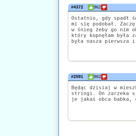
#4372
962
Ostatnio, gdy spadł ś
mi się podobał. Zaczę
w śnieg żeby go nim o
który kopnęłam była z
była nasza pierwsza i
#2591
962
Będąc dzisiaj w miesz
stringi. On zarzeka s
je jakaś obca babka, 