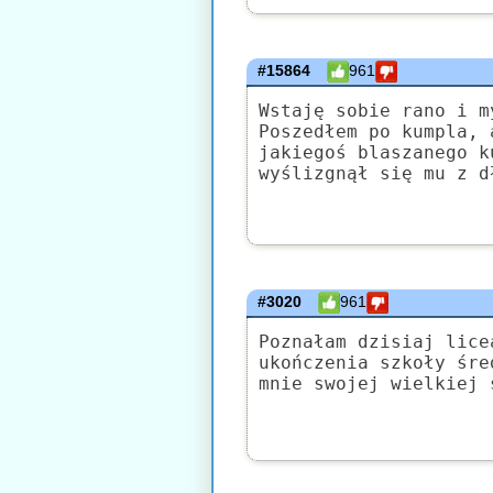
#15864
961
Wstaję sobie rano i m
Poszedłem po kumpla, 
jakiegoś blaszanego k
wyślizgnął się mu z d
#3020
961
Poznałam dzisiaj lice
ukończenia szkoły śre
mnie swojej wielkiej 