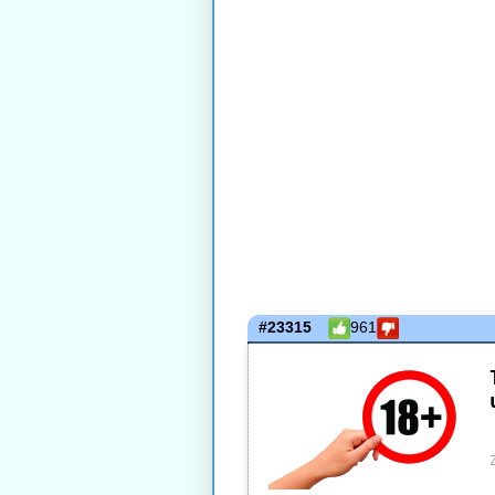
#23315
961