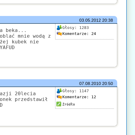
03.05.2012
20:38
Głosy:
1283
a beka...
Komentarze:
24
oblać mnie wodą z
żej kubek nie
YAFUD
07.08.2010
20:50
Głosy:
1147
azji 20lecia
Komentarze:
12
onek przedstawił
D
Źródło