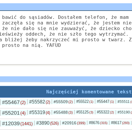
 bawić do sąsiadów. Dostałem telefon, że mam 
 zaczęła się na mnie wydzierać, że jestem nie
 że nie dało się nie zauważyć, że dziecko cho
ieświeży oddech, że nie szło tego wytrzymać. 
a bliżej żeby nakrzyczeć mi prosto w twarz. Z
 prosto na nią. YAFUD
Najczęściej komentowane tekst
#55467
#55582
#55509
#55522
#55447
#55511
(2)
(2)
(2)
(1)
(1)
(
#55201
#55319
#55488
#55125
#55322
#55190
(4)
(4)
(3)
(3)
(2)
(
#12039
#3890
#20916
#8676
#8617
(1441)
(526)
(399)
(315)
(293)