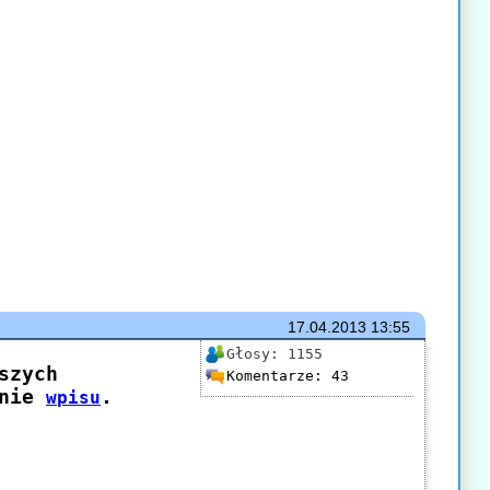
17.04.2013
13:55
Głosy:
1155
Komentarze:
43