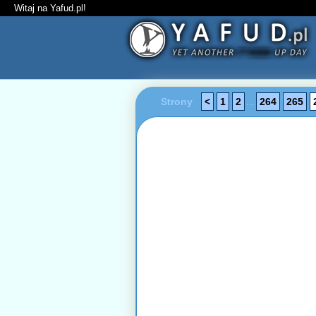
Witaj na Yafud.pl!
Strony
<
1
2
...
264
265