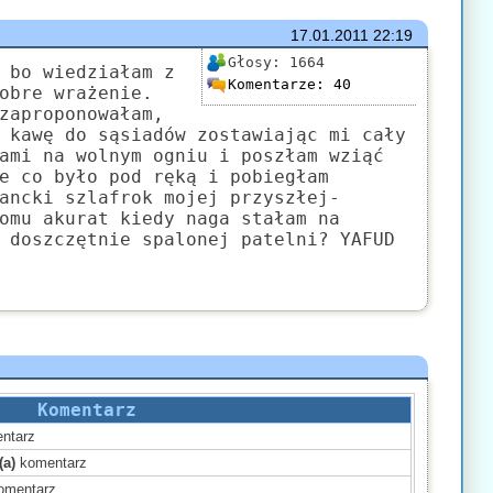
17.01.2011
22:19
Głosy:
1664
 bo wiedziałam z
Komentarze:
40
obre wrażenie.
zaproponowałam,
 kawę do sąsiadów zostawiając mi cały
ami na wolnym ogniu i poszłam wziąć
e co było pod ręką i pobiegłam
ancki szlafrok mojej przyszłej-
omu akurat kiedy naga stałam na
 doszczętnie spalonej patelni? YAFUD
Komentarz
ntarz
(a)
komentarz
omentarz