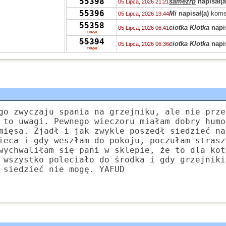
55398
samezrp
napisał(a
05 Lipca, 2026 21:21
55396
Mi
napisał(a)
kome
05 Lipca, 2026 19:44
55358
ciotka Klotka
napis
05 Lipca, 2026 06:41
TRASH
55394
ciotka Klotka
napis
05 Lipca, 2026 06:36
TRASH
55319
Peppone
napisał(a
04 Lipca, 2026 15:04
55393
Peppone
napisał(a
04 Lipca, 2026 15:03
55422
Peppone
napisał(a
04 Lipca, 2026 15:02
55322
wasp
napisał(a)
ko
03 Lipca, 2026 15:31
55322
zdziwiony
napisał
03 Lipca, 2026 10:41
go zwyczaju spania na grzejniku, ale nie prze
55319
Grejon
napisał(a)
02 Lipca, 2026 13:57
 to uwagi. Pewnego wieczoru miałam dobry humo
55347
mięsa. Zjadł i jak zwykle poszedł siedzieć na
Bzhevxh
napisał(a
02 Lipca, 2026 11:46
ieca i gdy weszłam do pokoju, poczułam strasz
55319
Alice
napisał(a)
ko
02 Lipca, 2026 10:42
wychwaliłam się pani w sklepie, że to dla kot
55319
Grejon
napisał(a)
02 Lipca, 2026 06:10
 wszystko poleciało do środka i gdy grzejniki
55391
Szejk Wave
napisa
01 Lipca, 2026 15:19
 siedzieć nie mogę. YAFUD