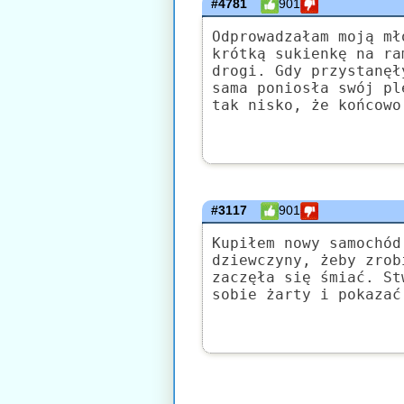
#4781
901
Odprowadzałam moją mł
krótką sukienkę na ra
drogi. Gdy przystanęł
sama poniosła swój pl
tak nisko, że końcowo
#3117
901
Kupiłem nowy samochód
dziewczyny, żeby zrob
zaczęła się śmiać. St
sobie żarty i pokazać