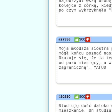
najobrzydliwszą osobę
kolejce z córką, kied
po czym wykrzyknęła "
#27936
900
Moja młodsza siostra 
mógł końcu poznać nas
Okazuje się, że ja te
od paru miesięcy, a w
zagraniczną". YAFUD
#20290
900
Studiuję dość daleko 
mieszkanie. On studiu