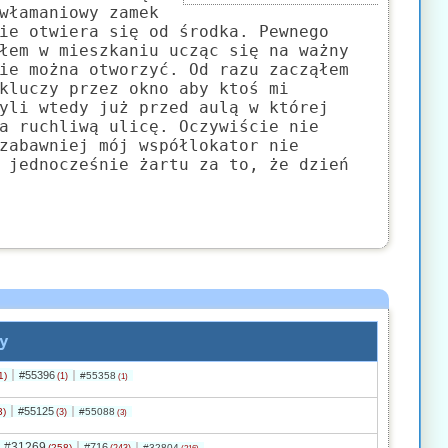
włamaniowy zamek
ie otwiera się od środka. Pewnego
łem w mieszkaniu ucząc się na ważny
ie można otworzyć. Od razu zacząłem
kluczy przez okno aby ktoś mi
yli wtedy już przed aulą w której
a ruchliwą ulicę. Oczywiście nie
zabawniej mój współlokator nie
 jednocześnie żartu za to, że dzień
y
#55396
1)
#55358
(1)
(1)
#55125
3)
#55088
(3)
(3)
#31269
#716
(258)
#32804