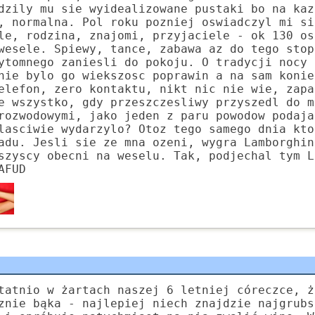
dzily mu sie wyidealizowane pustaki bo na kaz
, normalna. Pol roku pozniej oswiadczyl mi si
le, rodzina, znajomi, przyjaciele - ok 130 os
wesele. Spiewy, tance, zabawa az do tego stop
ytomnego zaniesli do pokoju. O tradycji nocy 
nie bylo go wiekszosc poprawin a na sam konie
elefon, zero kontaktu, nikt nic nie wie, zapa
e wszystko, gdy przeszczesliwy przyszedl do m
rozwodowymi, jako jeden z paru powodow podaja
lasciwie wydarzylo? Otoz tego samego dnia kto
adu. Jesli sie ze mna ozeni, wygra Lamborghin
szyscy obecni na weselu. Tak, podjechal tym L
AFUD
tatnio w żartach naszej 6 letniej córeczce, ż
znie bąka - najlepiej niech znajdzie najgrubs