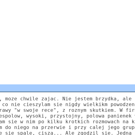
, moze chwile zajac. Nie jestem brzydka, ale 
 co nie cieszylam sie nigdy wielkikm powodzen
rawy "w swoje rece", z roznym skutkiem. W fir
espolow, wysoki, przystojny, polowa panienek 
am sie w nim po kilku krotkich rozmowach na k
m do niego na przerwie i przy calej jego grup
e sie spale, cisza... Ale zgodzil sie. Jedna 