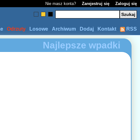
Nie masz konta?
Zarejestruj się
Zaloguj się
ze
Odrzuty
Losowe
Archiwum
Dodaj
Kontakt
RSS
Najlepsze wpadki