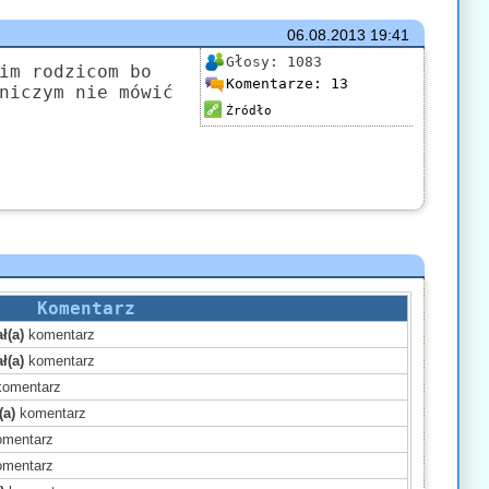
06.08.2013
19:41
Głosy:
1083
im rodzicom bo
Komentarze:
13
niczym nie mówić
Źródło
Komentarz
ł(a)
komentarz
ł(a)
komentarz
omentarz
(a)
komentarz
mentarz
mentarz