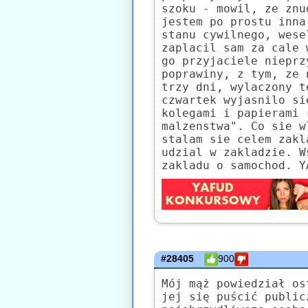
szoku - mowil, ze znu
jestem po prostu inna
stanu cywilnego, wese
zaplacil sam za cale 
go przyjaciele nieprz
poprawiny, z tym, ze 
trzy dni, wylaczony t
czwartek wyjasnilo si
kolegami i papierami 
malzenstwa". Co sie w
stalam sie celem zakl
udzial w zakladzie. W
zakladu o samochod. Y
#28405
900
Mój mąż powiedział os
jej się puścić public