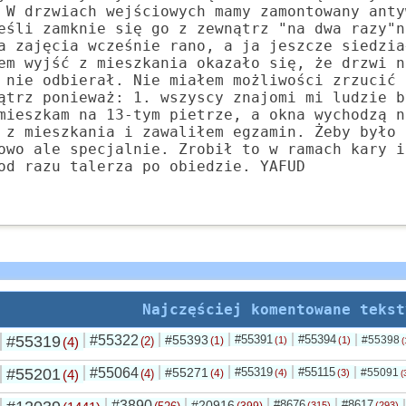
 W drzwiach wejściowych mamy zamontowany anty
eśli zamknie się go z zewnątrz "na dwa razy"n
a zajęcia wcześnie rano, a ja jeszcze siedzia
em wyjść z mieszkania okazało się, że drzwi n
 nie odbierał. Nie miałem możliwości zrzucić 
ątrz ponieważ: 1. wszyscy znajomi mi ludzie b
mieszkam na 13-tym pietrze, a okna wychodzą n
 z mieszkania i zawaliłem egzamin. Żeby było 
owo ale specjalnie. Zrobił to w ramach kary i
od razu talerza po obiedzie. YAFUD
Najczęściej komentowane tekst
#55319
#55322
#55393
#55391
#55394
#55398
(4)
(2)
(1)
(1)
(1)
(
#55201
#55064
#55271
#55319
#55115
#55091
(4)
(4)
(4)
(4)
(3)
(
#3890
#20916
#8676
#8617
(399)
(315)
(293)