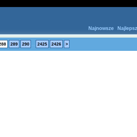
Najnowsze
Najleps
288
289
290
...
2425
2426
>