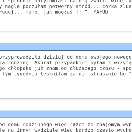
 i spróbuje natychmiast na nią zwalić winę. W
y nagle poczułam potworny smród... córka zlus
Fuuuj... mamo, jak mogłaś !!!". YAFUD
przyprowadziła dzisiaj do domu swojego nowego
zą rodzinę. Akurat przypadkiem byłam z wizytą
go chłopaka już znam od dłuższego czasu - spo
 tym tygodniu tęskniłam za nim strasznie bo "
od domu rodzinnego więc razem ze znajomym wyn
je na innym wydziale więc bardzo często wycho