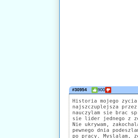
#30954
900
Historia mojego zycia
najszczuplejsza przez
nauczylam sie brac sp
sie lider jednego z z
Nie ukrywam, zakochal
pewnego dnia podeszla
po pracy. Myslalam, z