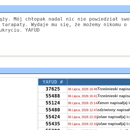
ąży. Mój chłopak nadal nic nie powiedział swo
 tarapaty. Wydaje mu się, że możemy nikomu o 
ukryciu. YAFUD
YAFUD #
37625
Trześnieski
napisa
06 Lipca, 2026 16:48
55488
Trześnieski
napisa
06 Lipca, 2026 16:41
55124
Xenon
napisał(a)
k
06 Lipca, 2026 15:14
55480
zdziwiony
napisał
06 Lipca, 2026 12:47
55424
jolaw
napisał(a)
ko
05 Lipca, 2026 22:20
55435
jolaw
napisał(a)
ko
05 Lipca, 2026 22:16