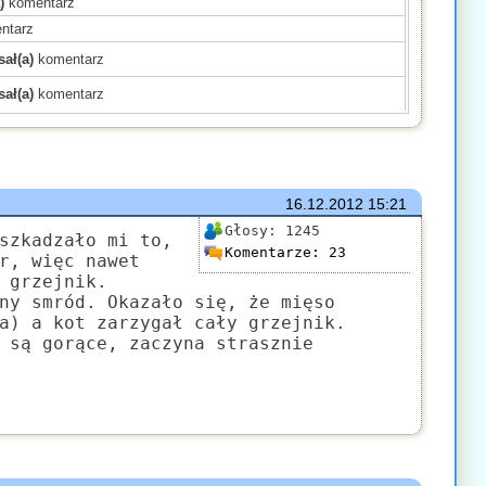
)
komentarz
ntarz
ał(a)
komentarz
ał(a)
komentarz
)
komentarz
)
komentarz
)
komentarz
mentarz
16.12.2012
15:21
(a)
komentarz
Głosy:
1245
szkadzało mi to,
Komentarze:
23
komentarz
r, więc nawet
 grzejnik.
)
komentarz
ny smród. Okazało się, że mięso
mentarz
a) a kot zarzygał cały grzejnik.
komentarz
 są gorące, zaczyna strasznie
ł(a)
komentarz