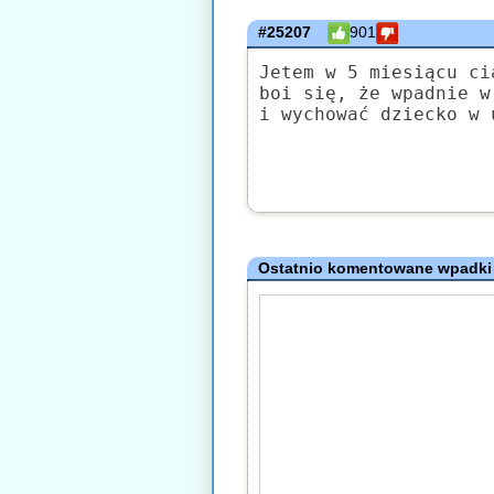
#25207
901
Jetem w 5 miesiącu ci
boi się, że wpadnie w
i wychować dziecko w 
Ostatnio komentowane wpadki