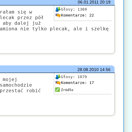
06.01.2011
20:19
Głosy:
1369
rałam się w
Komentarze:
22
lecak przez pół
 aby dalej już
amiona nie tylko plecak, ale i szelkę
28.08.2010
14:56
Głosy:
1079
 mojej
Komentarze:
17
samochodzie
przestać robić
Źródło