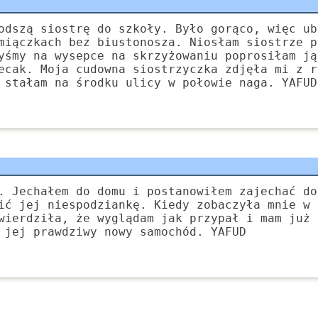
odszą siostrę do szkoły. Było gorąco, więc ub
miączkach bez biustonosza. Niosłam siostrze p
yśmy na wysepce na skrzyżowaniu poprosiłam ją
ecak. Moja cudowna siostrzyczka zdjęła mi z r
 stałam na środku ulicy w połowie naga. YAFUD
. Jechałem do domu i postanowiłem zajechać do
ić jej niespodziankę. Kiedy zobaczyła mnie w 
wierdziła, że wyglądam jak przypał i mam już 
 jej prawdziwy nowy samochód. YAFUD