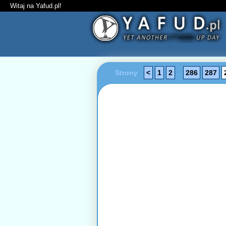
Witaj na Yafud.pl!
Strony
<
1
2
...
286
287