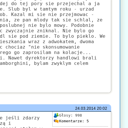
dej do tej pory sie przejechal a ja
e. Slub byl w tamtym roku - urzad
ob. Kazal mi sie nie przejmowac -
nia, ze pan mlody tak sie schlal, ze
poslubnej nie bylo mowy. Podobnie
c zwyczajnie zniknal. Nie bylo go
dl sie pod ziemie. To bylo pieklo. We
ieszkania wraz z adwokatem, dwoma
c chociaz "nie skonsumowanie
rego go zaprosilam na kolacje...
i. Nawet dyrektorzy handlowi brali
amborghini, bylam zwyklym celem
24.03.2014
20:02
Głosy:
998
e jeśli zdarzy
Komentarze:
5
zą i