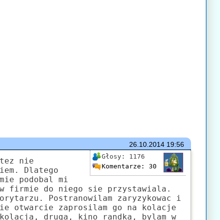
26.10.2014
19:56
Głosy:
1176
tez nie
Komentarze:
30
iem. Dlatego
mie podobal mi
w firmie do niego sie przystawiala.
orytarzu. Postranowilam zaryzykowac i
ie otwarcie zaprosilam go na kolacje
kolacja, druga, kino randka, bylam w