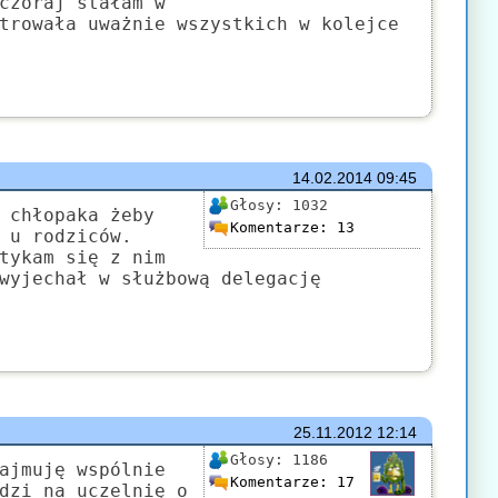
czoraj stałam w
trowała uważnie wszystkich w kolejce
14.02.2014
09:45
Głosy:
1032
 chłopaka żeby
Komentarze:
13
 u rodziców.
tykam się z nim
wyjechał w służbową delegację
25.11.2012
12:14
Głosy:
1186
ajmuję wspólnie
Komentarze:
17
dzi na uczelnię o