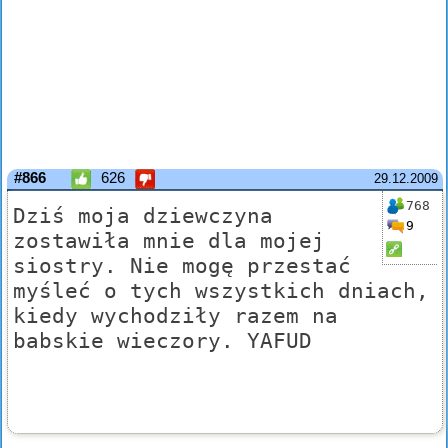
#866
626
29.12.2009
768
Dziś moja dziewczyna
9
zostawiła mnie dla mojej
siostry. Nie mogę przestać
myśleć o tych wszystkich dniach,
kiedy wychodziły razem na
babskie wieczory. YAFUD