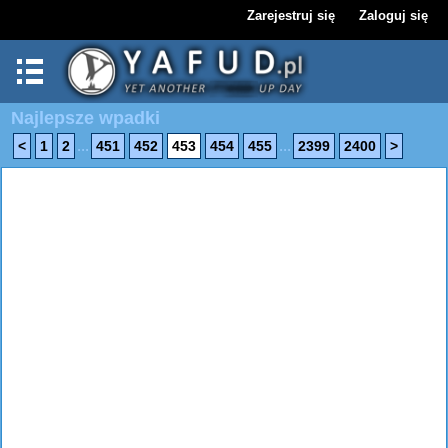
Zarejestruj się
Zaloguj się
Najlepsze wpadki
...
...
<
1
2
451
452
453
454
455
2399
2400
>