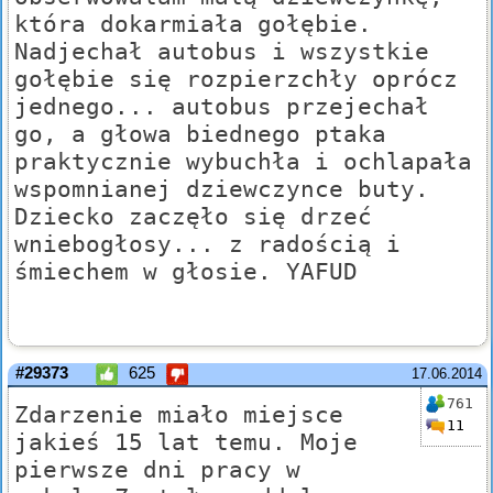
która dokarmiała gołębie.
Nadjechał autobus i wszystkie
gołębie się rozpierzchły oprócz
jednego... autobus przejechał
go, a głowa biednego ptaka
praktycznie wybuchła i ochlapała
wspomnianej dziewczynce buty.
Dziecko zaczęło się drzeć
wniebogłosy... z radością i
śmiechem w głosie. YAFUD
#29373
625
17.06.2014
761
Zdarzenie miało miejsce
11
jakieś 15 lat temu. Moje
pierwsze dni pracy w