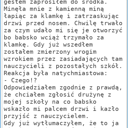
gestem zaprosiłem do środka.
Minęła mnie z kamienną miną
łapiąc za klamkę i zatrzaskując
drzwi przed nosem. Chwilę trwało
za czym udało mi się je otworzyć
bo babsko wciąż trzymało za
klamkę. Gdy już wszedłem
zostałem zmierzony wrogim
wzrokiem przez zasiadających tam
nauczycieli z pozostałych szkół.
Reakcja była natychmiastowa:
- Czego!?
Odpowiedziałem zgodnie z prawdą,
że chciałem zgłosić drużynę z
mojej szkoły na co babsko
wskazło mi palcem drzwi i kazło
przyjść z nauczycielem.
Gdy już wytłumaczyłem, że to ja