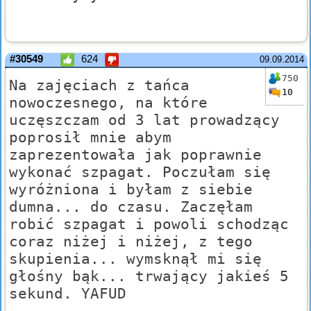
#30549
624
09.09.2014
750
Na zajęciach z tańca
10
nowoczesnego, na które
uczęszczam od 3 lat prowadzący
poprosił mnie abym
zaprezentowała jak poprawnie
wykonać szpagat. Poczułam się
wyróżniona i byłam z siebie
dumna... do czasu. Zaczęłam
robić szpagat i powoli schodząc
coraz niżej i niżej, z tego
skupienia... wymsknął mi się
głośny bąk... trwający jakieś 5
sekund. YAFUD