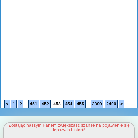
...
...
<
1
2
451
452
453
454
455
2399
2400
>
Zostając naszym Fanem zwiększasz szanse na pojawienie się
lepszych historii!