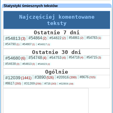
Statystyki śmiesznych tekstów
Najczęściej komentowane
teksty
Ostatnie 7 dni
#54813
#54864
#54822
#54861
#54783
(3)
(2)
(2)
(2)
(1)
#54790
#54807
(1)
#54817
(1)
(1)
Ostatnie 30 dni
#54680
#54748
#54753
#54718
#54715
(6)
(4)
(4)
(4)
(3)
#54638
#54813
(3)
#54623
(3)
(2)
Ogólnie
#12039
#3890
#20916
#8676
(1441)
(526)
(399)
(315)
#8617
#31269
(293)
#716
(258)
#32804
(243)
(216)