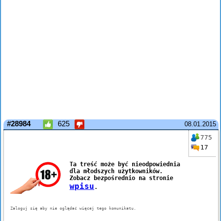
#28984
625
08.01.2015
775
17