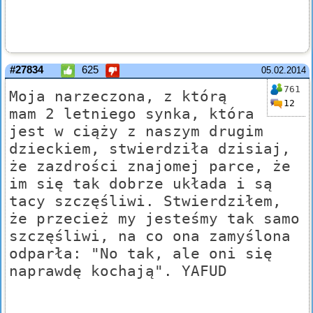
#27834
625
05.02.2014
761
Moja narzeczona, z którą
12
mam 2 letniego synka, która
jest w ciąży z naszym drugim
dzieckiem, stwierdziła dzisiaj,
że zazdrości znajomej parce, że
im się tak dobrze układa i są
tacy szczęśliwi. Stwierdziłem,
że przecież my jesteśmy tak samo
szczęśliwi, na co ona zamyślona
odparła: "No tak, ale oni się
naprawdę kochają". YAFUD