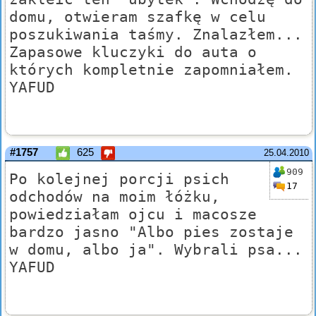
domu, otwieram szafkę w celu
poszukiwania taśmy. Znalazłem...
Zapasowe kluczyki do auta o
których kompletnie zapomniałem.
YAFUD
#1757
625
25.04.2010
909
Po kolejnej porcji psich
17
odchodów na moim łóżku,
powiedziałam ojcu i macosze
bardzo jasno "Albo pies zostaje
w domu, albo ja". Wybrali psa...
YAFUD