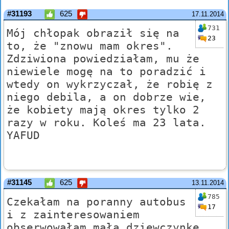
#31193
625
17.11.2014
731
Mój chłopak obraził się na
23
to, że "znowu mam okres".
Zdziwiona powiedziałam, mu że
niewiele mogę na to poradzić i
wtedy on wykrzyczał, że robię z
niego debila, a on dobrze wie,
że kobiety mają okres tylko 2
razy w roku. Koleś ma 23 lata.
YAFUD
#31145
625
13.11.2014
785
Czekałam na poranny autobus
17
i z zainteresowaniem
obserwowałam małą dziewczynkę,