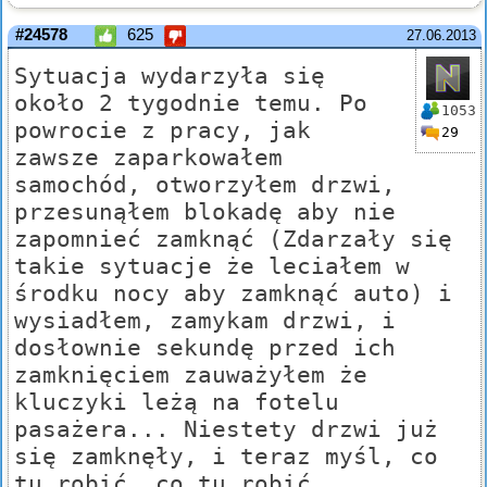
#24578
625
27.06.2013
Sytuacja wydarzyła się
około 2 tygodnie temu. Po
1053
powrocie z pracy, jak
29
zawsze zaparkowałem
samochód, otworzyłem drzwi,
przesunąłem blokadę aby nie
zapomnieć zamknąć (Zdarzały się
takie sytuacje że leciałem w
środku nocy aby zamknąć auto) i
wysiadłem, zamykam drzwi, i
dosłownie sekundę przed ich
zamknięciem zauważyłem że
kluczyki leżą na fotelu
pasażera... Niestety drzwi już
się zamknęły, i teraz myśl, co
tu robić, co tu robić...