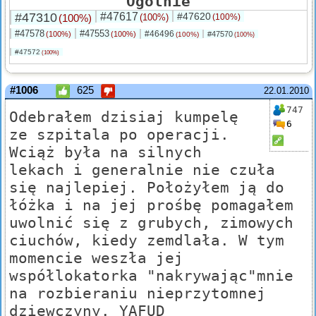
Ogólnie
#47310
#47617
#47620
(100%)
(100%)
(100%)
#47578
#47553
#46496
(100%)
(100%)
#47570
(100%)
(100%)
#47572
(100%)
#1006
625
22.01.2010
747
Odebrałem dzisiaj kumpelę
6
ze szpitala po operacji.
Wciąż była na silnych
lekach i generalnie nie czuła
się najlepiej. Położyłem ją do
łóżka i na jej prośbę pomagałem
uwolnić się z grubych, zimowych
ciuchów, kiedy zemdlała. W tym
momencie weszła jej
współlokatorka "nakrywając"mnie
na rozbieraniu nieprzytomnej
dziewczyny. YAFUD