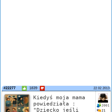
#22277
1839
22.02.2013
Kiedyś moja mama
powiedziała :
2001
"Dziecko jeśli
21