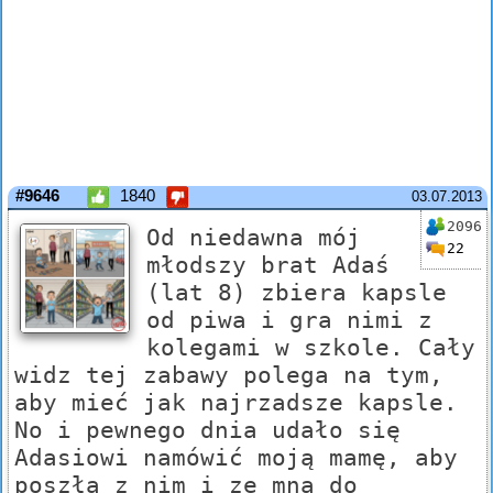
#9646
1840
03.07.2013
2096
Od niedawna mój
22
młodszy brat Adaś
(lat 8) zbiera kapsle
od piwa i gra nimi z
kolegami w szkole. Cały
widz tej zabawy polega na tym,
aby mieć jak najrzadsze kapsle.
No i pewnego dnia udało się
Adasiowi namówić moją mamę, aby
poszła z nim i ze mną do