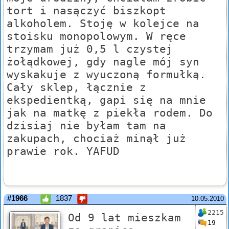
tort i nasączyć biszkopt
alkoholem. Stoję w kolejce na
stoisku monopolowym. W ręce
trzymam już 0,5 l czystej
żołądkowej, gdy nagle mój syn
wyskakuje z wyuczoną formułką.
Cały sklep, łącznie z
ekspedientką, gapi się na mnie
jak na matkę z piekła rodem. Do
dzisiaj nie byłam tam na
zakupach, chociaż minął już
prawie rok. YAFUD
#1966
1837
10.05.2010
2215
Od 9 lat mieszkam
19