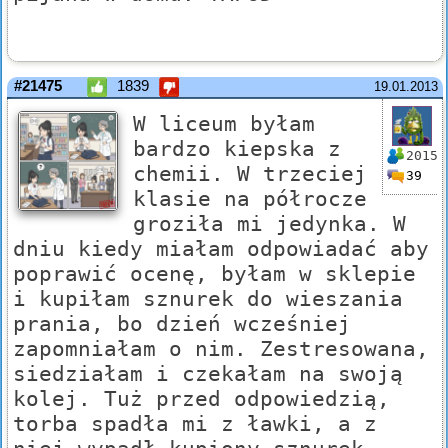
#21475
1839
19.01.2013
W liceum byłam
bardzo kiepska z
2015
chemii. W trzeciej
39
klasie na półrocze
groziła mi jedynka. W
dniu kiedy miałam odpowiadać aby
poprawić ocenę, byłam w sklepie
i kupiłam sznurek do wieszania
prania, bo dzień wcześniej
zapomniałam o nim. Zestresowana,
siedziałam i czekałam na swoją
kolej. Tuż przed odpowiedzią,
torba spadła mi z ławki, a z