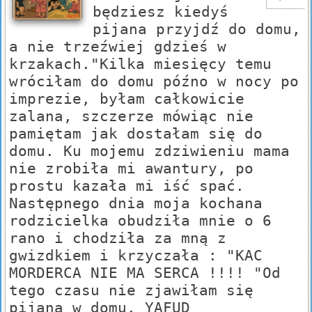
będziesz kiedyś
pijana przyjdź do domu,
a nie trzeźwiej gdzieś w
krzakach."Kilka miesięcy temu
wróciłam do domu późno w nocy po
imprezie, byłam całkowicie
zalana, szczerze mówiąc nie
pamiętam jak dostałam się do
domu. Ku mojemu zdziwieniu mama
nie zrobiła mi awantury, po
prostu kazała mi iść spać.
Następnego dnia moja kochana
rodzicielka obudziła mnie o 6
rano i chodziła za mną z
gwizdkiem i krzyczała : "KAC
MORDERCA NIE MA SERCA !!!! "Od
tego czasu nie zjawiłam się
pijana w domu. YAFUD