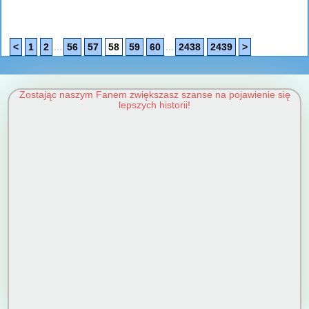
...
...
<
1
2
56
57
58
59
60
2438
2439
>
Zostając naszym Fanem zwiększasz szanse na pojawienie się
lepszych historii!