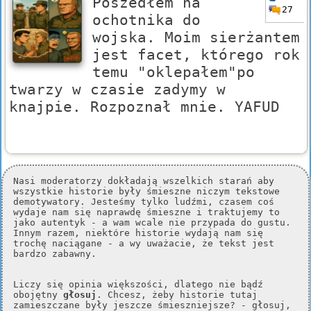
Poszedłem na
27
ochotnika do
wojska. Moim sierżantem
jest facet, którego rok
temu "oklepałem"po
twarzy w czasie zadymy w
knajpie. Rozpoznał mnie. YAFUD
Nasi moderatorzy dokładają wszelkich starań aby
wszystkie historie były śmieszne niczym tekstowe
demotywatory. Jesteśmy tylko ludźmi, czasem coś
wydaje nam się naprawdę śmieszne i traktujemy to
jako autentyk - a wam wcale nie przypada do gustu.
Innym razem, niektóre historie wydają nam się
trochę naciągane - a wy uważacie, że tekst jest
bardzo zabawny.
Liczy się opinia większości, dlatego nie bądź
obojętny
głosuj
. Chcesz, żeby historie tutaj
zamieszczane były jeszcze śmieszniejsze? - głosuj,