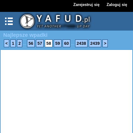
Zarejestruj się
Zaloguj się
Najlepsze wpadki
...
...
<
1
2
56
57
58
59
60
2438
2439
>