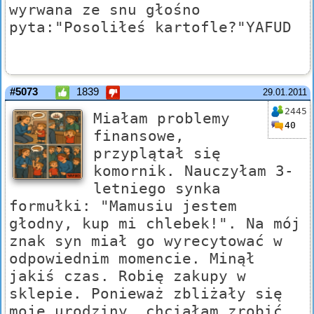
wyrwana ze snu głośno
pyta:"Posoliłeś kartofle?"YAFUD
#5073
1839
29.01.2011
2445
Miałam problemy
40
finansowe,
przyplątał się
komornik. Nauczyłam 3-
letniego synka
formułki: "Mamusiu jestem
głodny, kup mi chlebek!". Na mój
znak syn miał go wyrecytować w
odpowiednim momencie. Minął
jakiś czas. Robię zakupy w
sklepie. Ponieważ zbliżały się
moje urodziny, chciałam zrobić