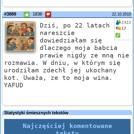
#3889
1836
22.10.2010
2322
Dziś, po 22 latach
17
nareszcie
dowiedziałam się
dlaczego moja babcia
prawie nigdy ze mną nie
rozmawia. W dniu, w którym się
urodziłam zdechł jej ukochany
kot. Uważa, ze to moja wina.
YAFUD
Statystyki śmiesznych tekstów
Najczęściej komentowane
teksty