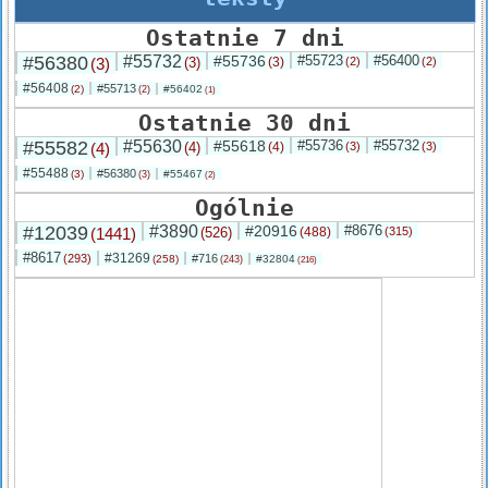
Ostatnie 7 dni
#56380
#55732
#55736
#55723
#56400
(3)
(3)
(3)
(2)
(2)
#56408
#55713
(2)
#56402
(2)
(1)
Ostatnie 30 dni
#55582
#55630
#55618
#55736
#55732
(4)
(4)
(4)
(3)
(3)
#55488
#56380
(3)
#55467
(3)
(2)
Ogólnie
#12039
#3890
#20916
#8676
(1441)
(526)
(488)
(315)
#8617
#31269
(293)
#716
(258)
#32804
(243)
(216)