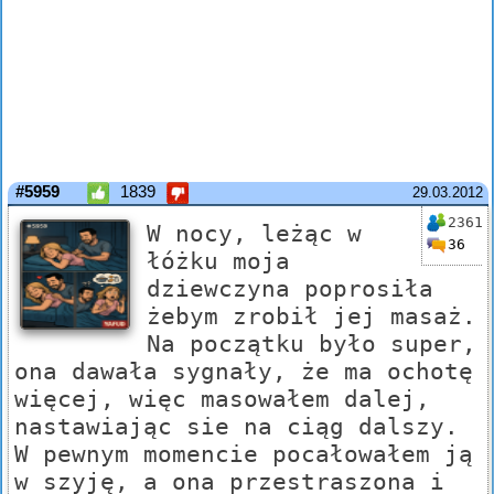
#5959
1839
29.03.2012
2361
W nocy, leżąc w
36
łóżku moja
dziewczyna poprosiła
żebym zrobił jej masaż.
Na początku było super,
ona dawała sygnały, że ma ochotę
więcej, więc masowałem dalej,
nastawiając sie na ciąg dalszy.
W pewnym momencie pocałowałem ją
w szyję, a ona przestraszona i