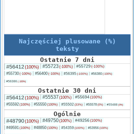
Najczęściej plusowane (%)
teksty
Ostatnie 7 dni
#56412
#55723
#55729
(100%)
(-100%)
(-100%)
#55730
#56400
#56395
(-100%)
(-100%)
#56380
(-100%)
(-100%)
#56386
(-100%)
Ostatnie 30 dni
#56412
#55537
#55694
(100%)
(100%)
(100%)
#55592
#55550
#55502
(100%)
(100%)
#55578
(33%)
#55488
(0%)
(0%)
Ogólnie
#48790
#49750
#49256
(100%)
(100%)
(100%)
#49591
#48850
#54359
(100%)
(100%)
#53956
(100%)
(100%)