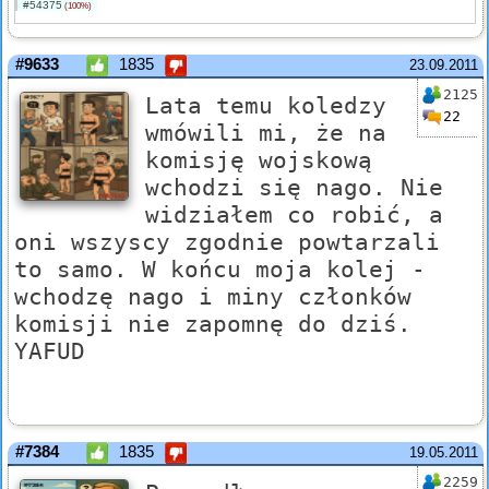
#54375
(100%)
#9633
1835
23.09.2011
2125
Lata temu koledzy
22
wmówili mi, że na
komisję wojskową
wchodzi się nago. Nie
widziałem co robić, a
oni wszyscy zgodnie powtarzali
to samo. W końcu moja kolej -
wchodzę nago i miny członków
komisji nie zapomnę do dziś.
YAFUD
#7384
1835
19.05.2011
2259