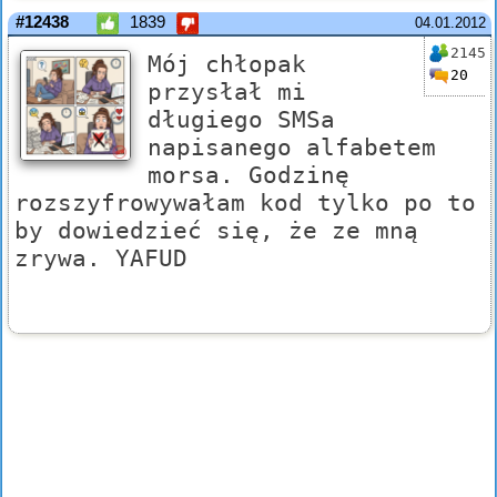
#12438
1839
04.01.2012
2145
Mój chłopak
20
przysłał mi
długiego SMSa
napisanego alfabetem
morsa. Godzinę
rozszyfrowywałam kod tylko po to
by dowiedzieć się, że ze mną
zrywa. YAFUD