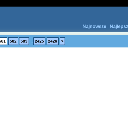
Najnowsze
Najleps
581
582
583
...
2425
2426
>