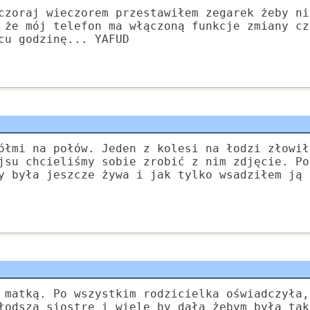
czoraj wieczorem przestawiłem zegarek żeby ni
 że mój telefon ma włączoną funkcje zmiany cz
cu godzinę... YAFUD
ółmi na połów. Jeden z kolesi na łodzi złowił
jsu chcieliśmy sobie zrobić z nim zdjęcie. Po
y była jeszcze żywa i jak tylko wsadziłem ją 
 matką. Po wszystkim rodzicielka oświadczyła,
łodszą siostrę i wiele by dała żebym była tak