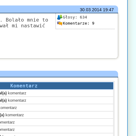
30.03.2014
19:47
Głosy:
634
. Bolało mnie to
Komentarze:
9
wał mi nastawić
Komentarz
ł(a)
komentarz
ł(a)
komentarz
omentarz
(a)
komentarz
mentarz
mentarz