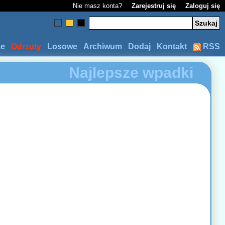
Nie masz konta?
Zarejestruj się
Zaloguj się
ze
Odrzuty
Losowe
Archiwum
Dodaj
Kontakt
RSS
Najlepsze wpadki