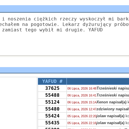
 i noszenia ciężkich rzeczy wyskoczył mi bark
echałem na pogotowie. Lekarz dyżurujący próbo
 zamiast tego wybił mi drugie. YAFUD
YAFUD #
37625
Trześnieski
napisa
06 Lipca, 2026 16:48
55488
Trześnieski
napisa
06 Lipca, 2026 16:41
55124
Xenon
napisał(a)
k
06 Lipca, 2026 15:14
55480
zdziwiony
napisał
06 Lipca, 2026 12:47
55424
jolaw
napisał(a)
ko
05 Lipca, 2026 22:20
55435
jolaw
napisał(a)
ko
05 Lipca, 2026 22:16