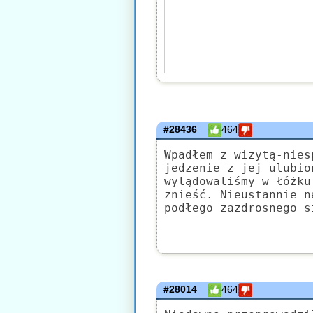
#28436
464
Wpadłem z wizytą-nies
jedzenie z jej ulubio
wylądowaliśmy w łóżku
znieść. Nieustannie n
podłego zazdrosnego s
#28014
464