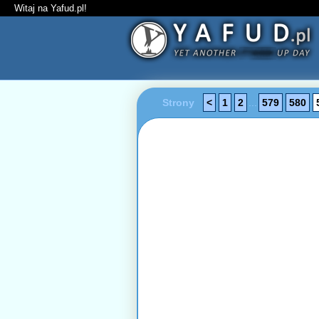
Witaj na Yafud.pl!
Strony
<
1
2
...
579
580