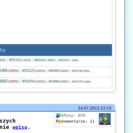
ty
#55332
0%)
#55423
(-33%)
#55287
(-100%)
(-100%)
5488
#55125
(100%)
#55350
(100%)
#55248
(100%)
(50%)
8850
#54359
(100%)
#53956
(100%)
#54375
(100%)
(100%)
14.07.2013
13:13
Głosy:
659
Komentarze:
11