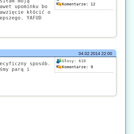
siłam moją
Komentarze:
12
awet upominku bo
awzięcie kłócić o
epszego. YAFUD
04.02.2014
22:00
Głosy:
610
ecyficzny sposób.
Komentarze:
9
śmy parą i