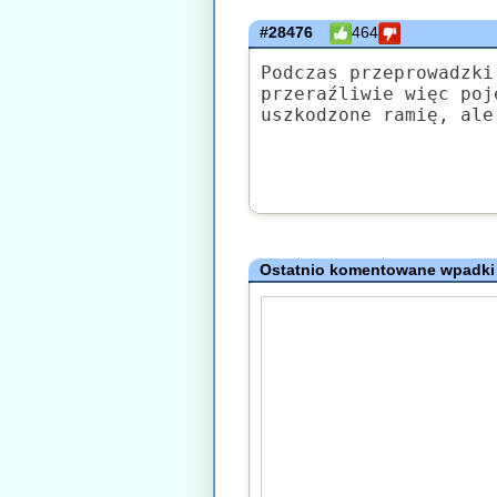
#28476
464
Podczas przeprowadzki
przeraźliwie więc poj
uszkodzone ramię, ale
Ostatnio komentowane wpadki