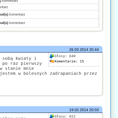
)
komentarz
ntarz
ał(a)
komentarz
ał(a)
komentarz
)
komentarz
)
komentarz
)
komentarz
mentarz
26.03.2014
20:44
(a)
komentarz
Głosy:
640
 sobą kwiaty i
Komentarze:
15
komentarz
 po raz pierwszy
w stanie mnie
)
komentarz
jestem w bolesnych zadrapaniach przez
mentarz
komentarz
ł(a)
komentarz
19.02.2014
20:03
Głosy:
652