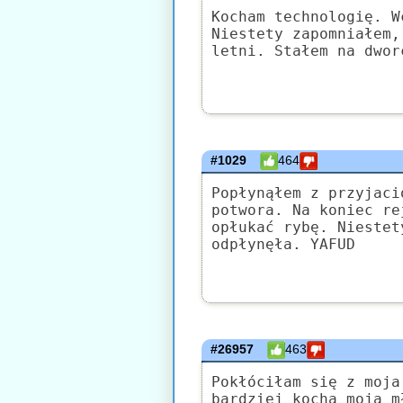
Kocham technologię. W
Niestety zapomniałem,
letni. Stałem na dwor
#1029
464
Popłynąłem z przyjaci
potwora. Na koniec re
opłukać rybę. Niestet
odpłynęła. YAFUD
#26957
463
Pokłóciłam się z moja
bardziej kocha moją m