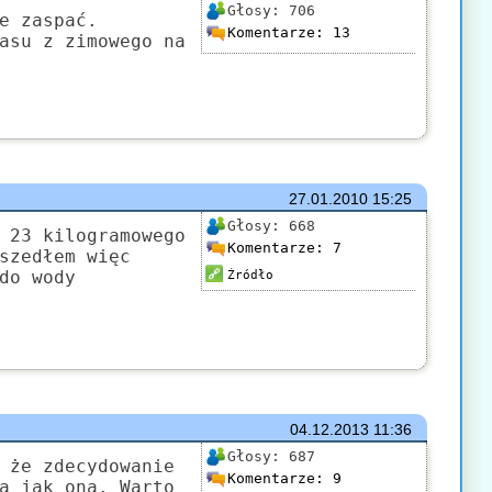
Głosy:
706
e zaspać.
Komentarze:
13
asu z zimowego na
27.01.2010
15:25
Głosy:
668
 23 kilogramowego
Komentarze:
7
szedłem więc
do wody
Źródło
04.12.2013
11:36
Głosy:
687
 że zdecydowanie
Komentarze:
9
a jak ona. Warto