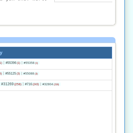
y
#55396
1)
#55358
(1)
(1)
#55125
3)
#55088
(3)
(3)
#31269
#716
(258)
#32804
(243)
(216)