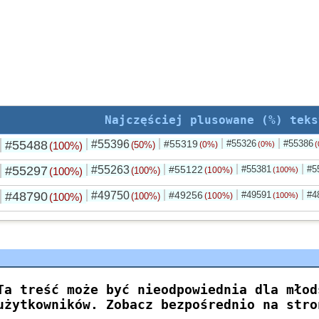
Najczęściej plusowane (%) teks
#55488
#55396
#55319
#55326
#55386
(100%)
(50%)
(0%)
(0%)
(
#55297
#55263
#55122
#55381
#5
(100%)
(100%)
(100%)
(100%)
#48790
#49750
#49256
#49591
#4
(100%)
(100%)
(100%)
(100%)