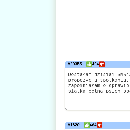
#20355
464
Dostałam dzisiaj SMS'
propozycją spotkania.
zapomniałam o sprawie
siatką pełną psich ob
#1320
464