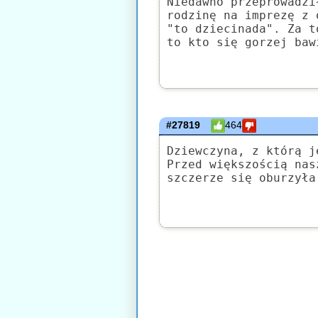
Niedawno przeprowadzi
rodzinę na imprezę z 
"to dziecinada". Za t
to kto się gorzej baw
#27819
464
Dziewczyna, z którą j
Przed większością nas
szczerze się oburzyła