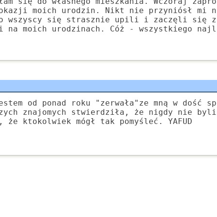
łam się do własnego mieszkania. Wczoraj zapro
okazji moich urodzin. Nikt nie przyniósł mi n
o wszyscy się strasznie upili i zaczęli się z
i na moich urodzinach. Cóż - wszystkiego najl
estem od ponad roku "zerwała"ze mną w dość sp
zych znajomych stwierdziła, że nigdy nie byli
, że ktokolwiek mógł tak pomyśleć. YAFUD