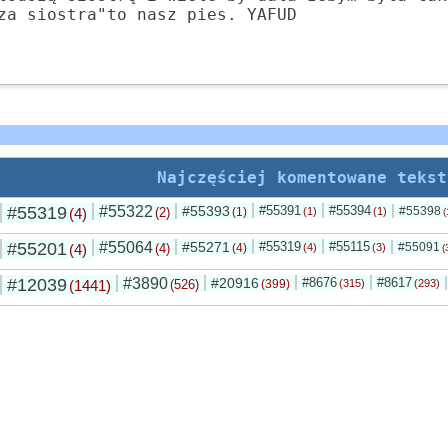
za siostra"to nasz pies. YAFUD
Najczęściej komentowane tekst
#55319
#55322
#55393
#55391
#55394
#55398
(4)
(2)
(1)
(1)
(1)
(
#55201
#55064
#55271
#55319
#55115
#55091
(4)
(4)
(4)
(4)
(3)
(
#12039
#3890
#20916
#8676
#8617
(1441)
(526)
(399)
(315)
(293)