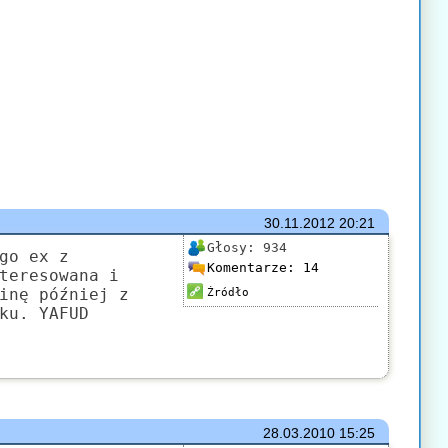
30.11.2012
20:21
Głosy:
934
go ex z
Komentarze:
14
teresowana i
inę później z
Źródło
ku. YAFUD
28.03.2010
15:25