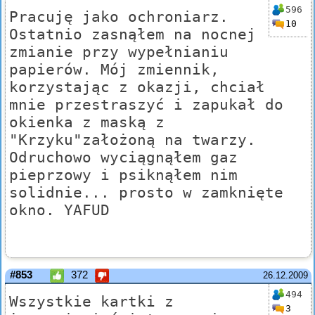
596
Pracuję jako ochroniarz.
10
Ostatnio zasnąłem na nocnej
zmianie przy wypełnianiu
papierów. Mój zmiennik,
korzystając z okazji, chciał
mnie przestraszyć i zapukał do
okienka z maską z
"Krzyku"założoną na twarzy.
Odruchowo wyciągnąłem gaz
pieprzowy i psiknąłem nim
solidnie... prosto w zamknięte
okno. YAFUD
#853
372
26.12.2009
494
Wszystkie kartki z
3