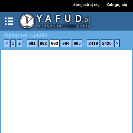
Zarejestruj się
Zaloguj się
Najlepsze wpadki
...
...
<
1
2
661
662
663
664
665
2419
2420
>