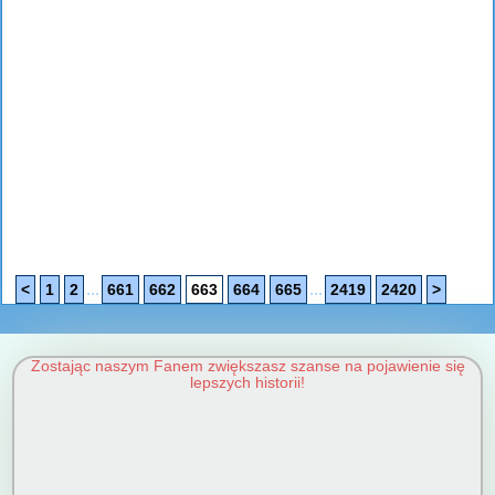
...
...
<
1
2
661
662
663
664
665
2419
2420
>
Zostając naszym Fanem zwiększasz szanse na pojawienie się
lepszych historii!