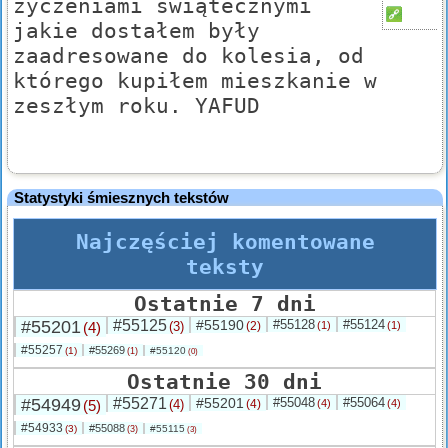
życzeniami świątecznymi
jakie dostałem były
zaadresowane do kolesia, od
którego kupiłem mieszkanie w
zeszłym roku. YAFUD
Statystyki śmiesznych tekstów
Najczęściej komentowane
teksty
Ostatnie 7 dni
#55201
#55125
#55190
#55128
#55124
(4)
(3)
(2)
(1)
(1)
#55257
#55269
(1)
#55120
(1)
(0)
Ostatnie 30 dni
#54949
#55271
#55201
#55048
#55064
(5)
(4)
(4)
(4)
(4)
#54933
#55088
(3)
#55115
(3)
(3)