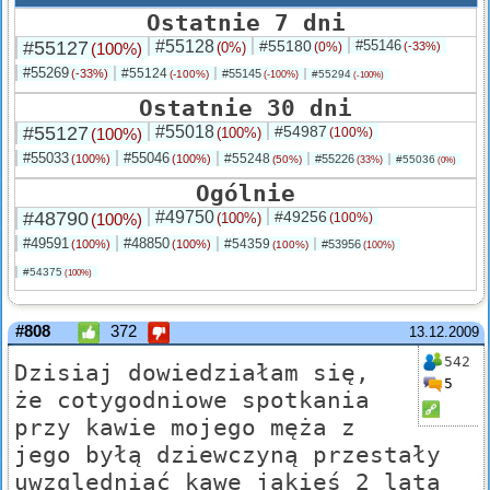
Ostatnie 7 dni
#55127
#55128
#55180
#55146
(100%)
(0%)
(0%)
(-33%)
#55269
#55124
(-33%)
#55145
(-100%)
#55294
(-100%)
(-100%)
Ostatnie 30 dni
#55127
#55018
#54987
(100%)
(100%)
(100%)
#55033
#55046
#55248
(100%)
(100%)
#55226
(50%)
#55036
(33%)
(0%)
Ogólnie
#48790
#49750
#49256
(100%)
(100%)
(100%)
#49591
#48850
#54359
(100%)
(100%)
#53956
(100%)
(100%)
#54375
(100%)
#808
372
13.12.2009
542
Dzisiaj dowiedziałam się,
5
że cotygodniowe spotkania
przy kawie mojego męża z
jego byłą dziewczyną przestały
uwzględniać kawę jakieś 2 lata