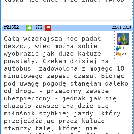
#21552
373
22.01.2013
Całą wczorajszą noc padał
deszcz, więc można sobie
915
wyobrazić jak duże kałuże
23
powstały. Czekam dzisiaj na
autobus, zadowolona z mojego 10
minutowego zapasu czasu. Biorąc
pod uwagę pogodę stanęłam daleko
od drogi - przezorny zawsze
ubezpieczony - jednak jak się
okazało zawsze znajdzie się
miłośnik szybkiej jazdy, który
przejeżdżając przez kałuże
stworzy falę, której nie