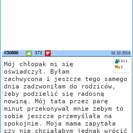
#30886
373
16.10.2014
453
Mój chłopak mi się
1
oświadczył. Byłam
zachwycona i jeszcze tego samego
dnia zadzwoniłam do rodziców,
żeby podzielić się radosną
nowiną. Mój tata przez parę
minut przekonywał mnie żebym to
sobie jeszcze przemyślała na
spokojnie. Moja mama zapytała
czy nie chciałabym jednak wrócić