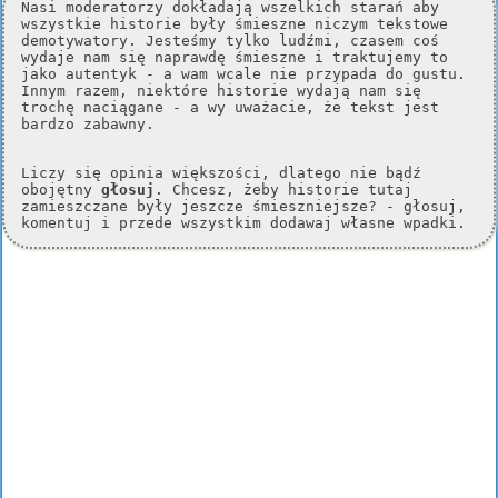
Nasi moderatorzy dokładają wszelkich starań aby
wszystkie historie były śmieszne niczym tekstowe
demotywatory. Jesteśmy tylko ludźmi, czasem coś
wydaje nam się naprawdę śmieszne i traktujemy to
jako autentyk - a wam wcale nie przypada do gustu.
Innym razem, niektóre historie wydają nam się
trochę naciągane - a wy uważacie, że tekst jest
bardzo zabawny.
Liczy się opinia większości, dlatego nie bądź
obojętny
głosuj
. Chcesz, żeby historie tutaj
zamieszczane były jeszcze śmieszniejsze? - głosuj,
komentuj i przede wszystkim dodawaj własne wpadki.