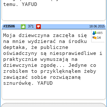
temu. YAFUD
#33506
371
18.06.2015
485
Moja dziewczyna zaczęła się
14
na mnie wydzierać na środku
deptaka, że publiczne
oświadczyny są niesprawiedliwe i
praktycznie wymuszają na
dziewczynie zgodę... Jedyne co
zrobiłem to przyklęknąłem żeby
zawiązać sobie rozwiązaną
sznurówkę. YAFUD