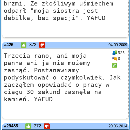
brzmi. Ze złośliwym uśmiechem
odparł "moja siostra jest
debilką, bez spacji". YAFUD
#426
373
04.09.2009
525
Trzecia rano, ani moja
3
panna ani ja nie możemy
zasnąć. Postanawiamy
podyskutować o czymkolwiek. Jak
zacząłem opowiadać o pracy w
ciągu 30 sekund zasnęła na
kamień. YAFUD
#29485
372
20.06.2014