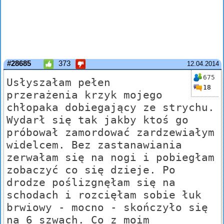
#28685
373
12.04.2014
675
Usłyszałam pełen
18
przerażenia krzyk mojego
chłopaka dobiegający ze strychu.
Wydarł się tak jakby ktoś go
próbował zamordować zardzewiałym
widelcem. Bez zastanawiania
zerwałam się na nogi i pobiegłam
zobaczyć co się dzieje. Po
drodze poślizgnęłam się na
schodach i rozcięłam sobie łuk
brwiowy - mocno - skończyło się
na 6 szwach. Co z moim