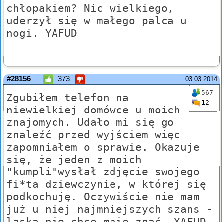
chłopakiem? Nic wielkiego,
uderzył się w małego palca u
nogi. YAFUD
#28156
373
03.03.2014
567
Zgubiłem telefon na
12
niewielkiej domówce u moich
znajomych. Udało mi się go
znaleźć przed wyjściem więc
zapomniałem o sprawie. Okazuje
się, że jeden z moich
"kumpli"wysłał zdjęcie swojego
fi*ta dziewczynie, w której się
podkochuję. Oczywiście nie mam
już u niej najmniejszych szans -
laska nie chce mnie znać. YAFUD