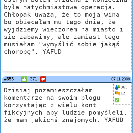
była natychmiastowa operacja.
Chłopak uważa, że to moja wina
bo obiecałam mu tego dnia, że
wyjdziemy wieczorem na miasto i
się zabawimy, ale zamiast tego
musiałam "wymyślić sobie jakąś
chorobę". YAFUD
#653
371
07.11.2009
865
Dzisiaj pozamieszczałam
12
komentarze na swoim blogu
korzystając z wielu kont
fikcyjnych aby ludzie pomyśleli,
że mam jakichś znajomych. YAFUD