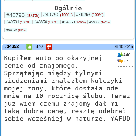
Ogólnie
#48790
#49750
#49256
(100%)
(100%)
(100%)
#49591
#48850
#54359
(100%)
(100%)
#53956
(100%)
(100%)
#54375
(100%)
#34652
370
08.10.2015
440
Kupiłem auto po okazyjnej
27
cenie od znajomego.
Sprzątając między tylnymi
siedzeniami znalazłem kolczyki
mojej żony, które dostała ode
mnie na 10 rocznicę ślubu. Teraz
już wiem czemu znajomy dał mi
taką dobrą cenę, resztę odebrał
sobie wcześniej w naturze. YAFUD