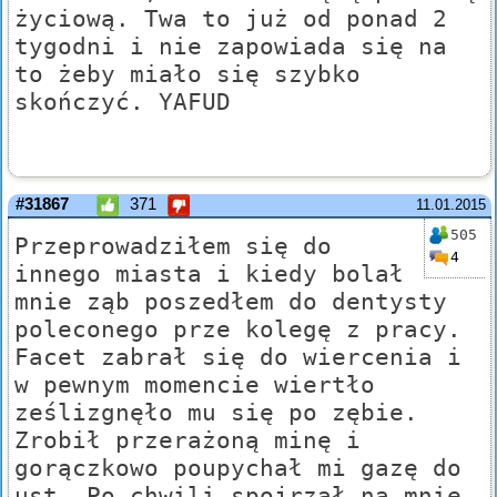
życiową. Twa to już od ponad 2
tygodni i nie zapowiada się na
to żeby miało się szybko
skończyć. YAFUD
#31867
371
11.01.2015
505
Przeprowadziłem się do
4
innego miasta i kiedy bolał
mnie ząb poszedłem do dentysty
poleconego prze kolegę z pracy.
Facet zabrał się do wiercenia i
w pewnym momencie wiertło
ześlizgnęło mu się po zębie.
Zrobił przerażoną minę i
gorączkowo poupychał mi gazę do
ust. Po chwili spojrzał na mnie