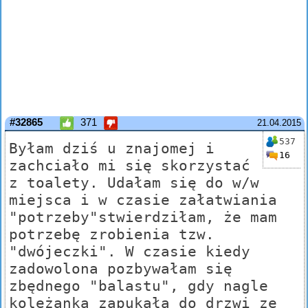
#32865
371
21.04.2015
537
Byłam dziś u znajomej i
16
zachciało mi się skorzystać
z toalety. Udałam się do w/w
miejsca i w czasie załatwiania
"potrzeby"stwierdziłam, że mam
potrzebę zrobienia tzw.
"dwójeczki". W czasie kiedy
zadowolona pozbywałam się
zbędnego "balastu", gdy nagle
koleżanka zapukała do drzwi ze