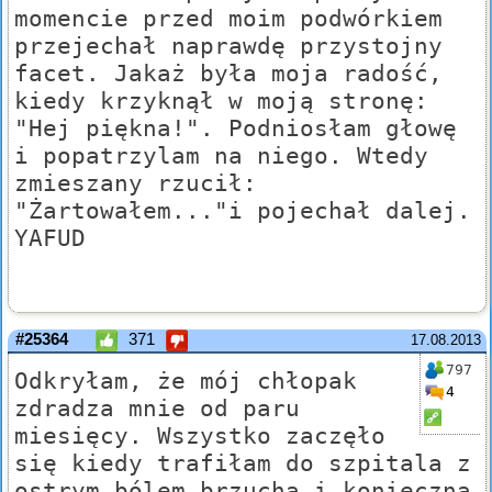
momencie przed moim podwórkiem
przejechał naprawdę przystojny
facet. Jakaż była moja radość,
kiedy krzyknął w moją stronę:
"Hej piękna!". Podniosłam głowę
i popatrzylam na niego. Wtedy
zmieszany rzucił:
"Żartowałem..."i pojechał dalej.
YAFUD
#25364
371
17.08.2013
797
Odkryłam, że mój chłopak
4
zdradza mnie od paru
miesięcy. Wszystko zaczęło
się kiedy trafiłam do szpitala z
ostrym bólem brzucha i konieczna