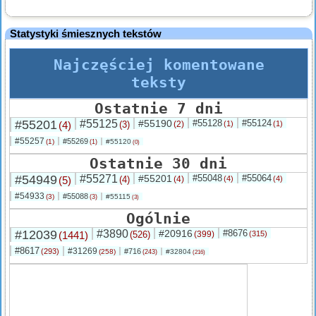
Statystyki śmiesznych tekstów
Najczęściej komentowane
teksty
Ostatnie 7 dni
#55201
#55125
#55190
#55128
#55124
(4)
(3)
(2)
(1)
(1)
#55257
#55269
(1)
#55120
(1)
(0)
Ostatnie 30 dni
#54949
#55271
#55201
#55048
#55064
(5)
(4)
(4)
(4)
(4)
#54933
#55088
(3)
#55115
(3)
(3)
Ogólnie
#12039
#3890
#20916
#8676
(1441)
(526)
(399)
(315)
#8617
#31269
(293)
#716
(258)
#32804
(243)
(216)