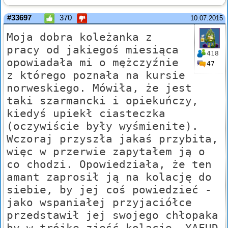
#33697
370
10.07.2015
Moja dobra koleżanka z
pracy od jakiegoś miesiąca
418
opowiadała mi o mężczyźnie
47
z którego poznała na kursie
norweskiego. Mówiła, że jest
taki szarmancki i opiekuńczy,
kiedyś upiekł ciasteczka
(oczywiście były wyśmienite).
Wczoraj przyszła jakaś przybita,
więc w przerwie zapytałem ją o
co chodzi. Opowiedziała, że ten
amant zaprosił ją na kolację do
siebie, by jej coś powiedzieć -
jako wspaniałej przyjaciółce
przedstawił jej swojego chłopaka
by w trójkę zjeść kolację. YAFUD