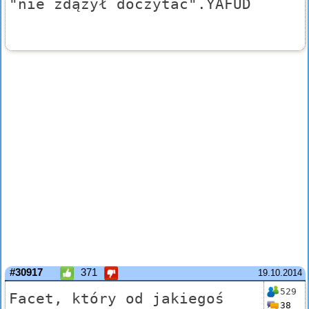
"nie zdążył doczytać".YAFUD
#30917
371
19.10.2014
529
Facet, który od jakiegoś
38