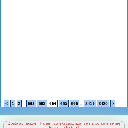
...
...
<
1
2
662
663
664
665
666
2419
2420
>
Zostając naszym Fanem zwiększasz szanse na pojawienie się
lepszych historii!