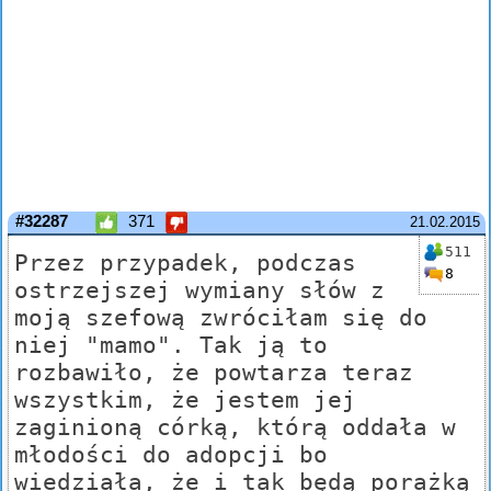
#32287
371
21.02.2015
511
Przez przypadek, podczas
8
ostrzejszej wymiany słów z
moją szefową zwróciłam się do
niej "mamo". Tak ją to
rozbawiło, że powtarza teraz
wszystkim, że jestem jej
zaginioną córką, którą oddała w
młodości do adopcji bo
wiedziała, że i tak będą porażką