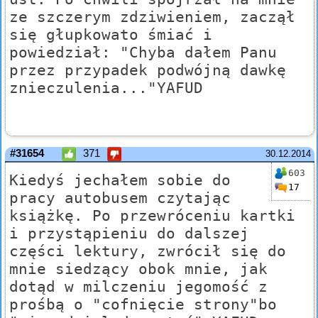
ze szczerym zdziwieniem, zaczął
się głupkowato śmiać i
powiedział: "Chyba dałem Panu
przez przypadek podwójną dawkę
znieczulenia..."YAFUD
#31654
371
30.12.2014
603
Kiedyś jechałem sobie do
17
pracy autobusem czytając
książkę. Po przewróceniu kartki
i przystąpieniu do dalszej
części lektury, zwrócił się do
mnie siedzący obok mnie, jak
dotąd w milczeniu jegomość z
prośbą o "cofnięcie strony"bo