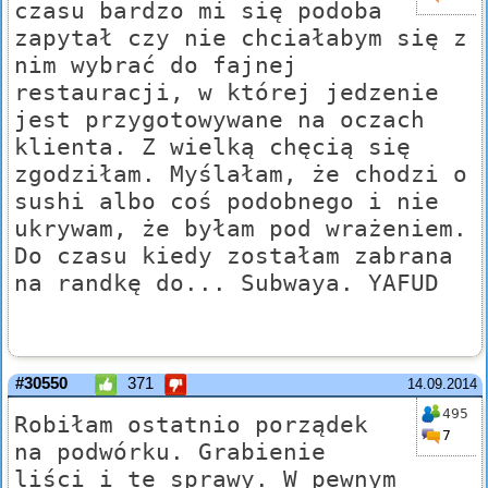
czasu bardzo mi się podoba
zapytał czy nie chciałabym się z
nim wybrać do fajnej
restauracji, w której jedzenie
jest przygotowywane na oczach
klienta. Z wielką chęcią się
zgodziłam. Myślałam, że chodzi o
sushi albo coś podobnego i nie
ukrywam, że byłam pod wrażeniem.
Do czasu kiedy zostałam zabrana
na randkę do... Subwaya. YAFUD
#30550
371
14.09.2014
495
Robiłam ostatnio porządek
7
na podwórku. Grabienie
liści i te sprawy. W pewnym