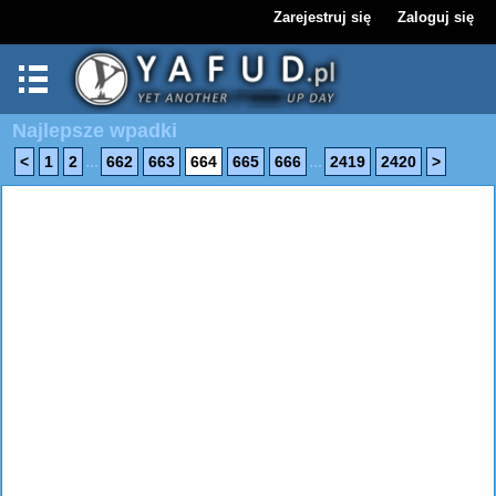
Zarejestruj się
Zaloguj się
Najlepsze wpadki
...
...
<
1
2
662
663
664
665
666
2419
2420
>