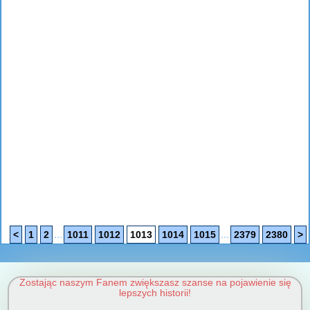
...
...
<
1
2
1011
1012
1013
1014
1015
2379
2380
>
Zostając naszym Fanem zwiększasz szanse na pojawienie się
lepszych historii!