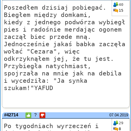
40
Poszedłem dzisiaj pobiegać.
15
Biegłem między domkami,
kiedy z jednego podwórza wybiegł
pies i radośnie merdając ogonem
zaczął biec przede mną.
Jednocześnie jakaś babka zaczęła
wołać "Cezara", więc
odkrzyknąłem jej, że tu jest.
Przybiegła natychmiast,
spojrzała na mnie jak na debila
i wycedziła: "Ja synka
szukam!"YAFUD
#42714
?
07.04.2019
29
Po tygodniach wyrzeczeń i
8