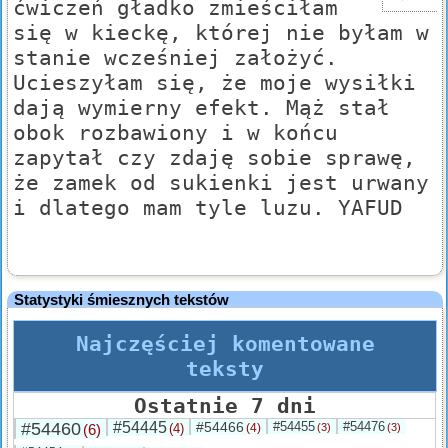
ćwiczeń gładko zmieściłam
się w kieckę, której nie byłam w
stanie wcześniej założyć.
Ucieszyłam się, że moje wysiłki
dają wymierny efekt. Mąż stał
obok rozbawiony i w końcu
zapytał czy zdaję sobie sprawę,
że zamek od sukienki jest urwany
i dlatego mam tyle luzu. YAFUD
Statystyki śmiesznych tekstów
Najczęściej komentowane
teksty
Ostatnie 7 dni
#54460
#54445
#54466
#54455
#54476
(6)
(4)
(4)
(3)
(3)