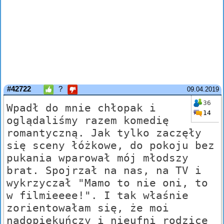
#42722
?
09.04.2019
36
Wpadł do mnie chłopak i
14
oglądaliśmy razem komedię
romantyczną. Jak tylko zaczęły
się sceny łóżkowe, do pokoju bez
pukania wparował mój młodszy
brat. Spojrzał na nas, na TV i
wykrzyczał "Mamo to nie oni, to
w filmieeee!". I tak właśnie
zorientowałam się, że moi
nadopiekuńczy i nieufni rodzice