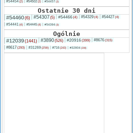
#54454
#54502
(2)
#54457
(2)
(2)
Ostatnie 30 dni
#54460
#54307
#54466
#54329
#54427
(6)
(5)
(4)
(4)
(4)
#54441
#54445
(4)
#54394
(4)
(3)
Ogólnie
#12039
#3890
#20916
#8676
(1441)
(526)
(399)
(315)
#8617
#31269
(293)
#716
(258)
#32804
(243)
(216)