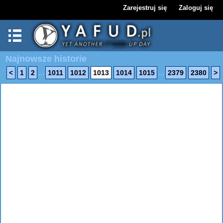
Zarejestruj się
Zaloguj się
Najnowsze historie
...
...
<
1
2
1011
1012
1013
1014
1015
2379
2380
>