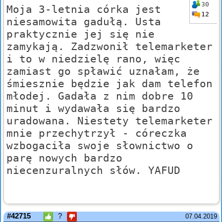
30
Moja 3-letnia córka jest
12
niesamowita gadułą. Usta
praktycznie jej się nie
zamykają. Zadzwonił telemarketer
i to w niedzielę rano, więc
zamiast go spławić uznałam, że
śmiesznie będzie jak dam telefon
młodej. Gadała z nim dobre 10
minut i wydawała się bardzo
uradowana. Niestety telemarketer
mnie przechytrzył - córeczka
wzbogaciła swoje słownictwo o
parę nowych bardzo
niecenzuralnych słów. YAFUD
#42715
?
07.04.2019