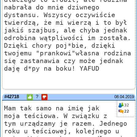
nabrała do mnie dziwnego
dystansu. Wszyscy oczywiście
twierdzą, że mi wierzą i to był
jakiś szajbus, ale chyba jednak
odrobina wątpliwości im została.
Dzięki chory poj*bie, dzięki
twojemu "prankowi"własna rodzina
się zastanawia czy może jednak
daję d*py na boku! YAFUD
#42718
?
08.04.2019
32
Mam tak samo na imię jak
22
moja teściowa. W związku z
tym urządzamy je razem. Jednego
roku u teściowej, kolejnego u