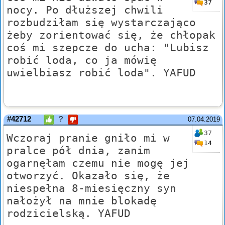
37
nocy. Po dłuższej chwili
rozbudziłam się wystarczająco
żeby zorientować się, że chłopak
coś mi szepcze do ucha: "Lubisz
robić loda, co ja mówię
uwielbiasz robić loda". YAFUD
#42712
?
07.04.2019
37
Wczoraj pranie gniło mi w
14
pralce pół dnia, zanim
ogarnęłam czemu nie mogę jej
otworzyć. Okazało się, że
niespełna 8-miesięczny syn
nałożył na mnie blokadę
rodzicielską. YAFUD