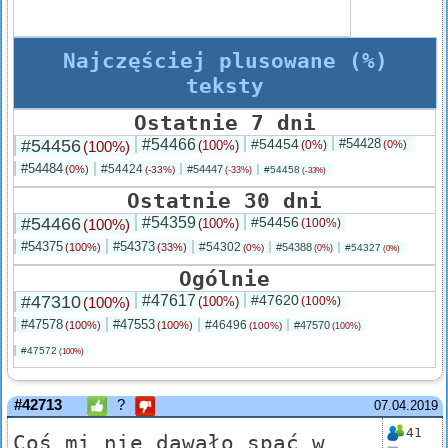
Najczęściej plusowane (%)
teksty
Ostatnie 7 dni
#54456
#54466
#54454
#54428
(100%)
(100%)
(0%)
(0%)
#54484
#54424
(0%)
#54447
(-33%)
#54458
(-33%)
(-33%)
Ostatnie 30 dni
#54466
#54359
#54456
(100%)
(100%)
(100%)
#54375
#54373
#54302
(100%)
(33%)
#54388
(0%)
#54327
(0%)
(0%)
Ogólnie
#47310
#47617
#47620
(100%)
(100%)
(100%)
#47578
#47553
#46496
(100%)
(100%)
#47570
(100%)
(100%)
#47572
(100%)
#42713
?
07.04.2019
41
Coś mi nie dawało spać w