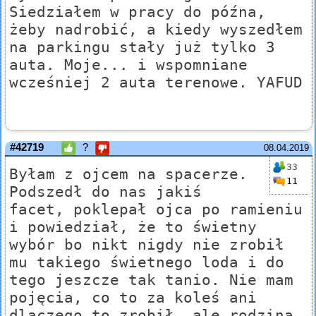
Siedziałem w pracy do późna,
żeby nadrobić, a kiedy wyszedłem
na parkingu stały już tylko 3
auta. Moje... i wspomniane
wcześniej 2 auta terenowe. YAFUD
#42719
?
08.04.2019
33
Byłam z ojcem na spacerze.
11
Podszedł do nas jakiś
facet, poklepał ojca po ramieniu
i powiedział, że to świetny
wybór bo nikt nigdy nie zrobił
mu takiego świetnego loda i do
tego jeszcze tak tanio. Nie mam
pojęcia, co to za koleś ani
dlaczego to zrobił, ale rodzina