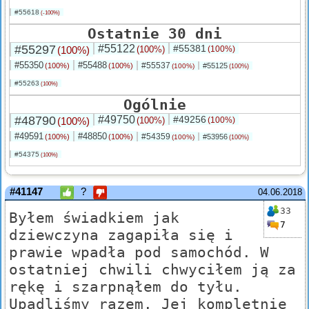
#55618
(-100%)
Ostatnie 30 dni
#55297
#55122
#55381
(100%)
(100%)
(100%)
#55350
#55488
#55537
(100%)
(100%)
#55125
(100%)
(100%)
#55263
(100%)
Ogólnie
#48790
#49750
#49256
(100%)
(100%)
(100%)
#49591
#48850
#54359
(100%)
(100%)
#53956
(100%)
(100%)
#54375
(100%)
#41147
?
04.06.2018
33
Byłem świadkiem jak
7
dziewczyna zagapiła się i
prawie wpadła pod samochód. W
ostatniej chwili chwyciłem ją za
rękę i szarpnąłem do tyłu.
Upadliśmy razem. Jej kompletnie