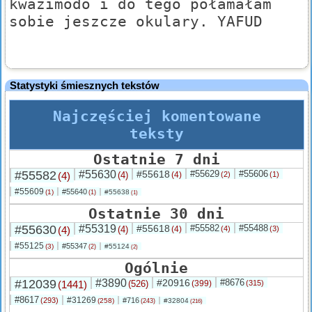
kwazimodo i do tego połamałam
sobie jeszcze okulary. YAFUD
Statystyki śmiesznych tekstów
Najczęściej komentowane
teksty
Ostatnie 7 dni
#55582
#55630
#55618
#55629
#55606
(4)
(4)
(4)
(2)
(1)
#55609
#55640
(1)
#55638
(1)
(1)
Ostatnie 30 dni
#55630
#55319
#55618
#55582
#55488
(4)
(4)
(4)
(4)
(3)
#55125
#55347
(3)
#55124
(2)
(2)
Ogólnie
#12039
#3890
#20916
#8676
(1441)
(526)
(399)
(315)
#8617
#31269
(293)
#716
(258)
#32804
(243)
(216)