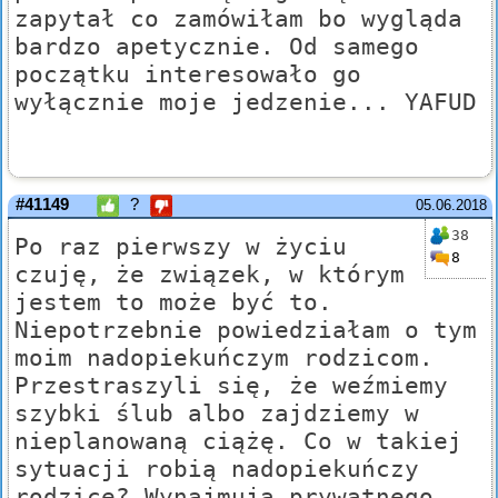
zapytał co zamówiłam bo wygląda
bardzo apetycznie. Od samego
początku interesowało go
wyłącznie moje jedzenie... YAFUD
#41149
?
05.06.2018
38
Po raz pierwszy w życiu
8
czuję, że związek, w którym
jestem to może być to.
Niepotrzebnie powiedziałam o tym
moim nadopiekuńczym rodzicom.
Przestraszyli się, że weźmiemy
szybki ślub albo zajdziemy w
nieplanowaną ciążę. Co w takiej
sytuacji robią nadopiekuńczy
rodzice? Wynajmują prywatnego