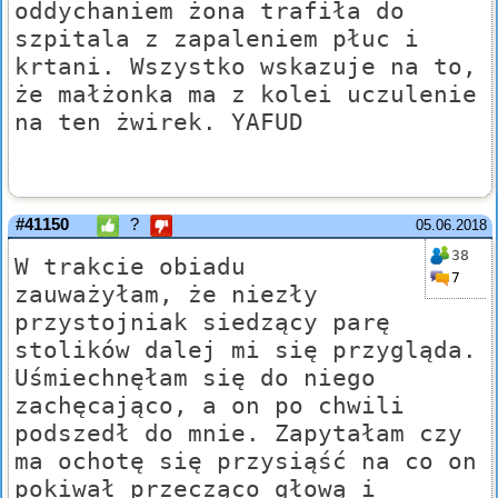
oddychaniem żona trafiła do
szpitala z zapaleniem płuc i
krtani. Wszystko wskazuje na to,
że małżonka ma z kolei uczulenie
na ten żwirek. YAFUD
#41150
?
05.06.2018
38
W trakcie obiadu
7
zauważyłam, że niezły
przystojniak siedzący parę
stolików dalej mi się przygląda.
Uśmiechnęłam się do niego
zachęcająco, a on po chwili
podszedł do mnie. Zapytałam czy
ma ochotę się przysiąść na co on
pokiwał przecząco głową i