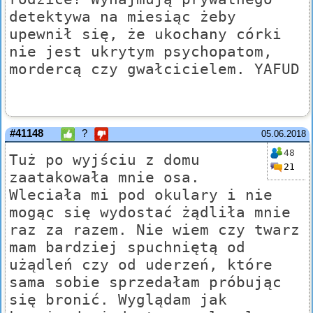
detektywa na miesiąc żeby
upewnił się, że ukochany córki
nie jest ukrytym psychopatom,
mordercą czy gwałcicielem. YAFUD
#41148
?
05.06.2018
48
Tuż po wyjściu z domu
21
zaatakowała mnie osa.
Wleciała mi pod okulary i nie
mogąc się wydostać żądliła mnie
raz za razem. Nie wiem czy twarz
mam bardziej spuchniętą od
użądleń czy od uderzeń, które
sama sobie sprzedałam próbując
się bronić. Wyglądam jak