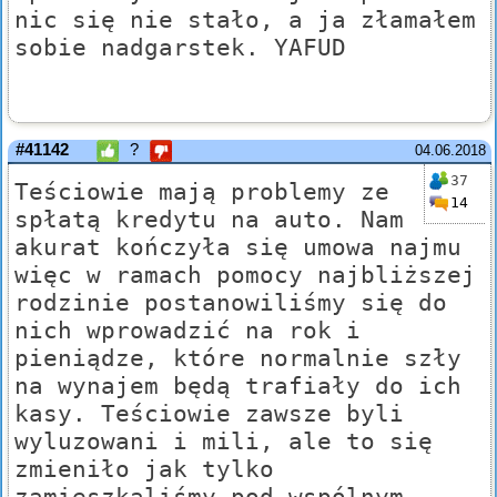
nic się nie stało, a ja złamałem
sobie nadgarstek. YAFUD
#41142
?
04.06.2018
37
Teściowie mają problemy ze
14
spłatą kredytu na auto. Nam
akurat kończyła się umowa najmu
więc w ramach pomocy najbliższej
rodzinie postanowiliśmy się do
nich wprowadzić na rok i
pieniądze, które normalnie szły
na wynajem będą trafiały do ich
kasy. Teściowie zawsze byli
wyluzowani i mili, ale to się
zmieniło jak tylko
zamieszkaliśmy pod wspólnym