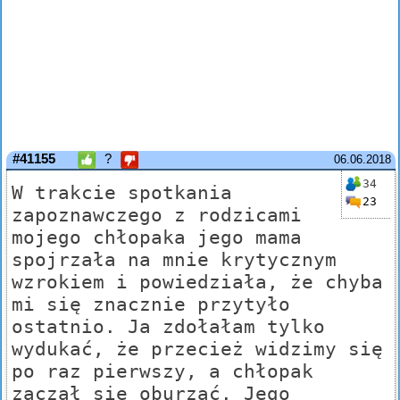
#41155
?
06.06.2018
34
W trakcie spotkania
23
zapoznawczego z rodzicami
mojego chłopaka jego mama
spojrzała na mnie krytycznym
wzrokiem i powiedziała, że chyba
mi się znacznie przytyło
ostatnio. Ja zdołałam tylko
wydukać, że przecież widzimy się
po raz pierwszy, a chłopak
zaczął się oburzać. Jego