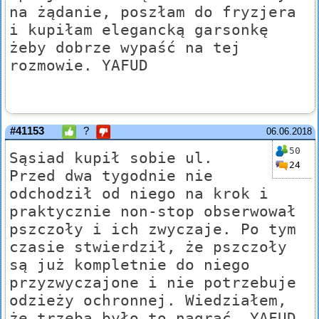
na żądanie, poszłam do fryzjera
i kupiłam elegancką garsonkę
żeby dobrze wypaść na tej
rozmowie. YAFUD
#41153
?
06.06.2018
50
Sąsiad kupił sobie ul.
24
Przed dwa tygodnie nie
odchodził od niego na krok i
praktycznie non-stop obserwował
pszczoły i ich zwyczaje. Po tym
czasie stwierdził, że pszczoły
są już kompletnie do niego
przyzwyczajone i nie potrzebuje
odzieży ochronnej. Wiedziałem,
że trzeba było to nagrać. YAFUD