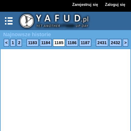
Zarejestruj się
Zaloguj się
Najnowsze historie
...
...
<
1
2
1183
1184
1185
1186
1187
2431
2432
>