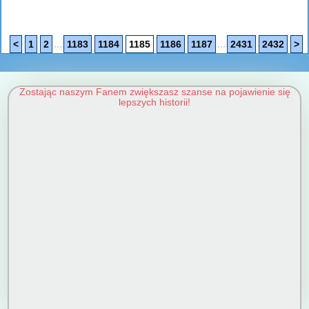
...
...
<
1
2
1183
1184
1185
1186
1187
2431
2432
>
Zostając naszym Fanem zwiększasz szanse na pojawienie się
lepszych historii!