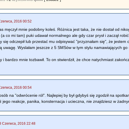
Czerwca, 2016 00:52
zas męczył mnie podobny koleś. Różnica jest taka, że nie dostał od ni
(a co mi tam) puki udawał normalnego ale gdy czar prysł i zaczął robić
y się odczepił lub przestać mu odpisywać "przyznałam się", że jestem 
ą uwagę. Wyslałam jeszcze z 5 SMSów w tym stylu namawiających go 
ny i bardzo mnie tozbawił. To on stwierdził, że chce natychmiast zakońc
Czerwca, 2016 00:54
ób na "odwrócenie ról". Najlepiej by był gdybyś się zgodził na spotkanie
ż jego reakcje, panika, konsternacja i ucieczna, nie znajdziesz w żadnym
3 Czerwca, 2016 22:48