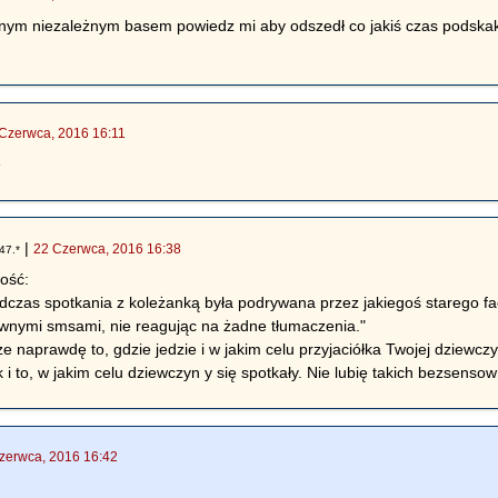
ym niezależnym basem powiedz mi aby odszedł co jakiś czas podskakuj
Czerwca, 2016 16:11
ę
|
22 Czerwca, 2016 16:38
47.*
ość:
dczas spotkania z koleżanką była podrywana przez jakiegoś starego f
wnymi smsami, nie reagując na żadne tłumaczenia."
 naprawdę to, gdzie jedzie i w jakim celu przyjaciółka Twojej dziewczyny
k i to, w jakim celu dziewczyn y się spotkały. Nie lubię takich bezsenso
zerwca, 2016 16:42