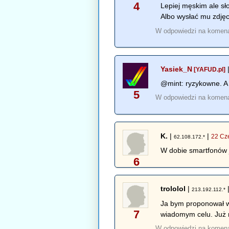
4
Lepiej męskim ale s
Albo wysłać mu zdjęc
W odpowiedzi na komen
Yasiek_N
[YAFUD.pl]
@mint: ryzykowne. A co
5
W odpowiedzi na komen
K.
|
|
22 Cz
62.108.172.*
W dobie smartfonów j
6
trololol
|
213.192.112.*
Ja bym proponował w 
7
wiadomym celu. Już n
W odpowiedzi na komen