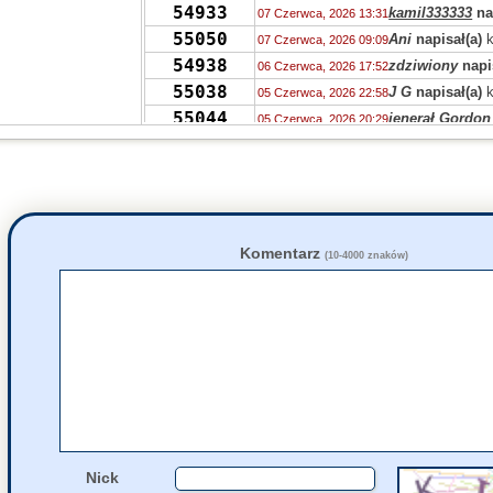
54933
kamil333333
na
07 Czerwca, 2026 13:31
55050
Ani
napisał(a)
k
07 Czerwca, 2026 09:09
54938
zdziwiony
napi
06 Czerwca, 2026 17:52
55038
J G
napisał(a)
k
05 Czerwca, 2026 22:58
55044
jenerał Gordon
05 Czerwca, 2026 20:29
55037
QUTU
napisał(a
05 Czerwca, 2026 17:05
54969
Elder
napisał(a
03 Czerwca, 2026 08:31
55048
RP
napisał(a)
k
02 Czerwca, 2026 20:56
55046
Resley Pelvis
n
02 Czerwca, 2026 20:53
55046
zdziwiony
napi
02 Czerwca, 2026 19:42
Komentarz
(10-4000 znaków)
54960
Pu
napisał(a)
k
02 Czerwca, 2026 14:27
55029
fakt
napisał(a)
k
02 Czerwca, 2026 11:19
54960
jolaw
napisał(a
02 Czerwca, 2026 09:06
55048
Fredzel
napisał
02 Czerwca, 2026 06:50
Nick