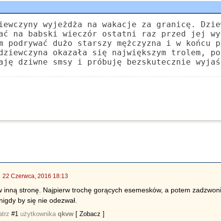
iewczyny wyjeżdża na wakacje za granicę. Dzie
ać na babski wieczór ostatni raz przed jej wy
m podrywać dużo starszy mężczyzna i w końcu p
dziewczyna okazała się największym trolem, po
aję dziwne smsy i próbuję bezskutecznie wyjaś
|
22 Czerwca, 2016 18:13
inną stronę. Najpierw trochę gorących esemesków, a potem zadzwonić, 
igdy by się nie odezwał.
atrz
#1
użytkownika
qkvw
[ Zobacz ]