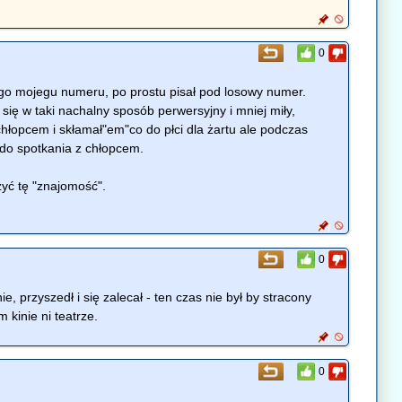
0
kogo mojegu numeru, po prostu pisał pod losowy numer.
 się w taki nachalny sposób perwersyjny i mniej miły,
chłopcem i skłamał"em"co do płci dla żartu ale podczas
do spotkania z chłopcem.
zyć tę "znajomość".
0
, przyszedł i się zalecał - ten czas nie był by stracony
 kinie ni teatrze.
0