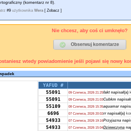
rtograficzny (komentarz nr 8).
atrz
#9
użytkownika
Wera
[ Zobacz ]
Nie chcesz, aby coś ci umknęło?
ostaniesz wtedy powiadomienie jeśli pojawi się nowy ko
 wpadek
YAFUD #
55091
fakt
napisał(a)
k
09 Czerwca, 2026 21:25
55091
Cubkm
napisał
09 Czerwca, 2026 21:03
55109
aquamar
napisa
08 Czerwca, 2026 15:35
6696
rr
napisał(a)
ko
07 Czerwca, 2026 20:02
54933
Przyjazna
napis
07 Czerwca, 2026 19:16
54933
Dziewczyna
nap
07 Czerwca, 2026 15:04