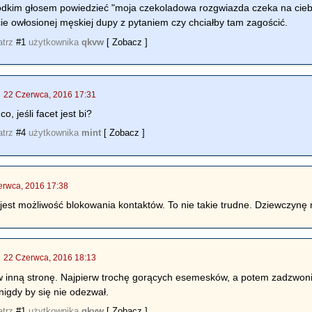
łodkim głosem powiedzieć "moja czekoladowa rozgwiazda czeka na cieb
ie owłosionej męskiej dupy z pytaniem czy chciałby tam zagościć.
atrz
#1
użytkownika
qkvw
[ Zobacz ]
|
22 Czerwca, 2016 17:31
, jeśli facet jest bi?
atrz
#4
użytkownika
mint
[ Zobacz ]
erwca, 2016 17:38
est możliwość blokowania kontaktów. To nie takie trudne. Dziewczynę
|
22 Czerwca, 2016 18:13
inną stronę. Najpierw trochę gorących esemesków, a potem zadzwonić, 
igdy by się nie odezwał.
atrz
#1
użytkownika
qkvw
[ Zobacz ]