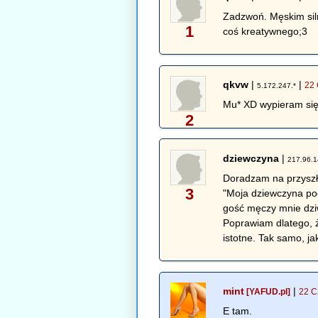
Zadzwoń. Męskim siln
1
coś kreatywnego;3
qkvw
|
|
22 
5.172.247.*
Mu* XD wypieram si
2
dziewczyna
|
217.96.1
Doradzam na przyszł
3
"Moja dziewczyna po
gość męczy mnie dzi
Poprawiam dlatego, że
istotne. Tak samo, ja
mint
|
[YAFUD.pl]
22 C
E tam.