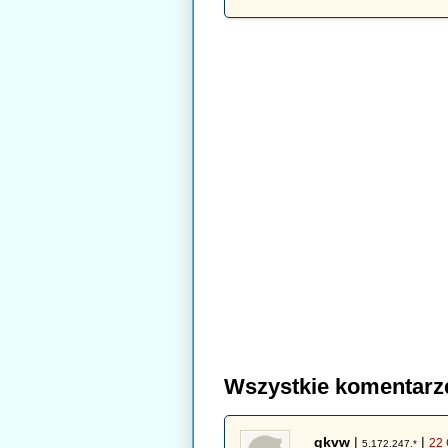
Wszystkie komentarz
qkvw
|
|
22 
5.172.247.*