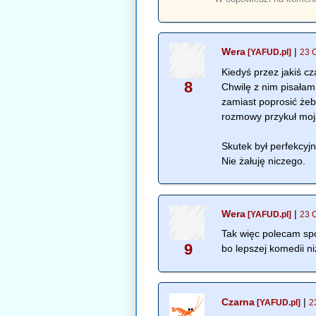
Wera
|
[YAFUD.pl]
23 
Kiedyś przez jakiś c
8
Chwilę z nim pisałam 
zamiast poprosić żeb
rozmowy przykuł moj
Skutek był perfekcyj
Nie żałuję niczego.
Wera
|
[YAFUD.pl]
23 
Tak więc polecam spos
9
bo lepszej komedii ni
Czarna
|
[YAFUD.pl]
2