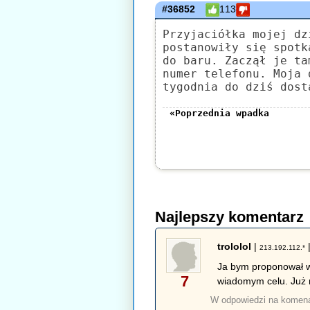
#36852
113
Przyjaciółka mojej dz
postanowiły się spotk
do baru. Zaczął je ta
numer telefonu. Moja 
tygodnia do dziś dost
«Poprzednia wpadka
Najlepszy komentarz
trololol
|
213.192.112.*
Ja bym proponował w 
7
wiadomym celu. Już n
W odpowiedzi na komen