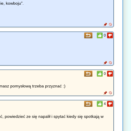
ie, kowboju".
0
0
 masz pomysłową trzeba przyznać :)
4
powiedzieć ze się napalił i spytać kiedy się spotkają w