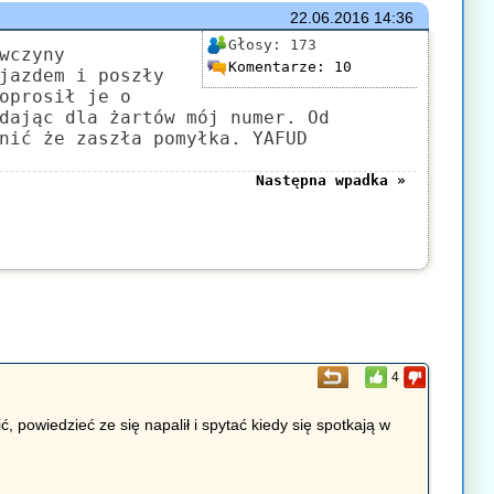
22.06.2016
14:36
Głosy:
173
wczyny
Komentarze:
10
jazdem i poszły
oprosił je o
dając dla żartów mój numer. Od
nić że zaszła pomyłka. YAFUD
Następna wpadka »
4
powiedzieć ze się napalił i spytać kiedy się spotkają w