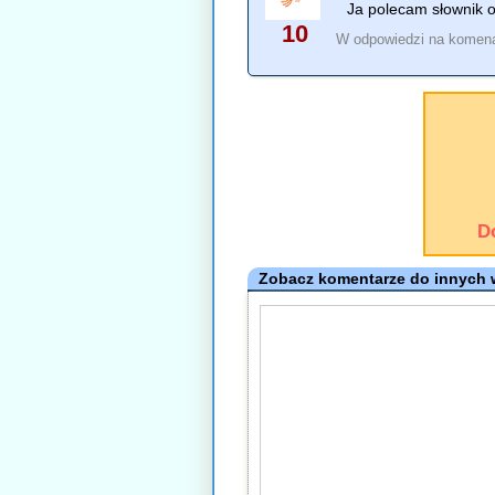
Ja polecam słownik o
10
W odpowiedzi na komen
D
Zobacz komentarze do innych