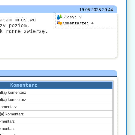
19.05.2025
20:44
Głosy:
9
ałam mnóstwo
Komentarze:
4
zy poziom.
k ranne zwierzę.
Komentarz
ł(a)
komentarz
ł(a)
komentarz
omentarz
(a)
komentarz
mentarz
mentarz