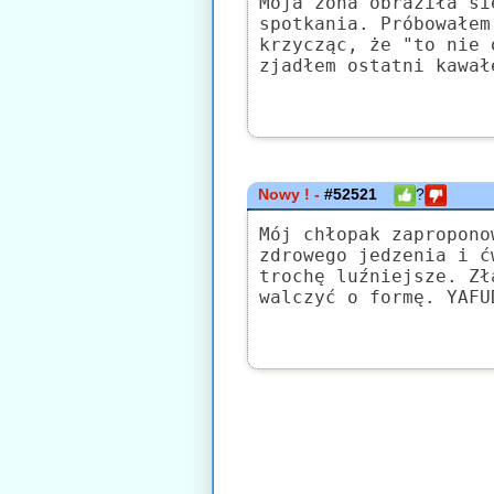
Moja żona obraziła si
spotkania. Próbowałem
krzycząc, że "to nie 
zjadłem ostatni kawał
Nowy ! -
#52521
?
Mój chłopak zapropono
zdrowego jedzenia i ć
trochę luźniejsze. Zł
walczyć o formę. YAFU