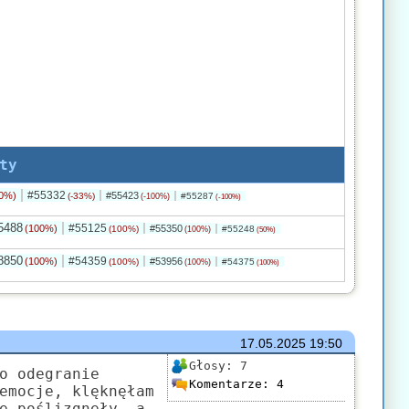
ty
#55332
0%)
#55423
(-33%)
#55287
(-100%)
(-100%)
5488
#55125
(100%)
#55350
(100%)
#55248
(100%)
(50%)
8850
#54359
(100%)
#53956
(100%)
#54375
(100%)
(100%)
17.05.2025
19:50
Głosy:
7
o odegranie
Komentarze:
4
emocje, klęknęłam
ę poślizgnęły, a