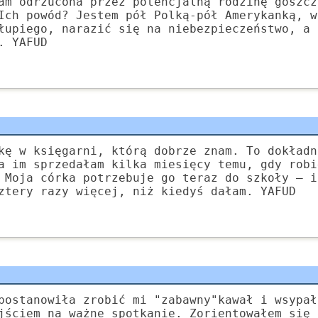
am odrzucona przez potencjalną rodzinę goszcz
Ich powód? Jestem pół Polką-pół Amerykanką, w
łupiego, narazić się na niebezpieczeństwo, a 
. YAFUD
kę w księgarni, którą dobrze znam. To dokładn
a im sprzedałam kilka miesięcy temu, gdy robi
 Moja córka potrzebuje go teraz do szkoły — i
ztery razy więcej, niż kiedyś dałam. YAFUD
postanowiła zrobić mi "zabawny"kawał i wsypał
jściem na ważne spotkanie. Zorientowałem się 