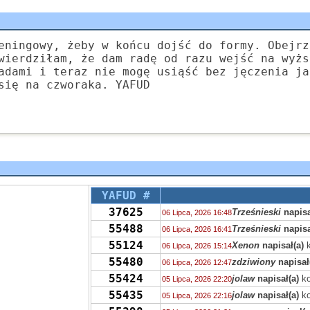
eningowy, żeby w końcu dojść do formy. Obejrz
wierdziłam, że dam radę od razu wejść na wyżs
adami i teraz nie mogę usiąść bez jęczenia ja
się na czworaka. YAFUD
YAFUD #
37625
Trześnieski
napisa
06 Lipca, 2026 16:48
55488
Trześnieski
napisa
06 Lipca, 2026 16:41
55124
Xenon
napisał(a)
k
06 Lipca, 2026 15:14
55480
zdziwiony
napisał
06 Lipca, 2026 12:47
55424
jolaw
napisał(a)
ko
05 Lipca, 2026 22:20
55435
jolaw
napisał(a)
ko
05 Lipca, 2026 22:16