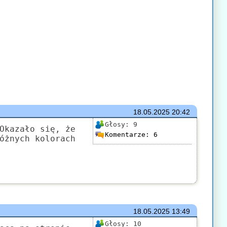
18.05.2025
20:42
Głosy:
9
Okazało się, że
Komentarze:
6
óżnych kolorach
18.05.2025
13:49
Głosy:
10