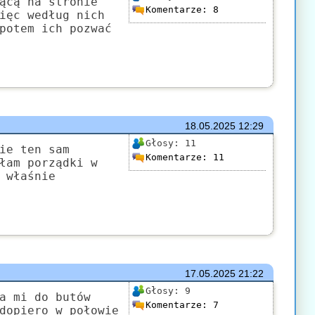
ącą na stronie
Komentarze:
8
ięc według nich
potem ich pozwać
18.05.2025
12:29
Głosy:
11
ie ten sam
Komentarze:
11
łam porządki w
 właśnie
17.05.2025
21:22
Głosy:
9
a mi do butów
Komentarze:
7
dopiero w połowie