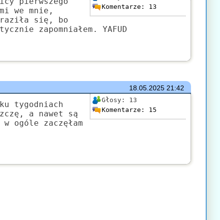
icy"pierwszego
Komentarze:
13
mi we mnie,
raziła się, bo
tycznie zapomniałem. YAFUD
18.05.2025
21:42
Głosy:
13
ku tygodniach
Komentarze:
15
zczę, a nawet są
 w ogóle zaczęłam