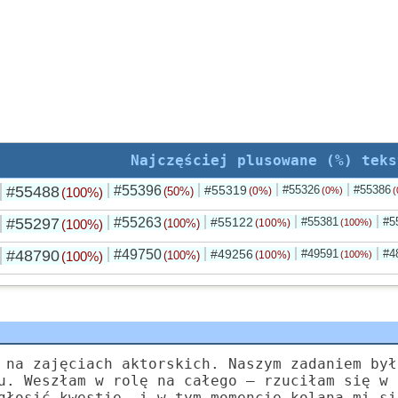
Najczęściej plusowane (%) teks
#55488
#55396
#55319
#55326
#55386
(100%)
(50%)
(0%)
(0%)
(
#55297
#55263
#55122
#55381
#5
(100%)
(100%)
(100%)
(100%)
#48790
#49750
#49256
#49591
#4
(100%)
(100%)
(100%)
(100%)
 na zajęciach aktorskich. Naszym zadaniem był
u. Weszłam w rolę na całego — rzuciłam się w 
głosić kwestię… i w tym momencie kolana mi si