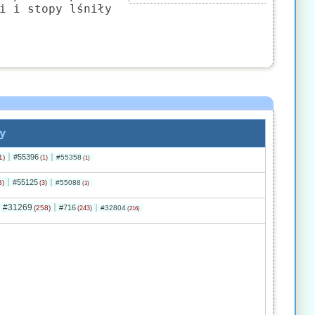
i i stopy lśniły
y
#55396
1)
#55358
(1)
(1)
#55125
3)
#55088
(3)
(3)
#31269
#716
(258)
#32804
(243)
(216)