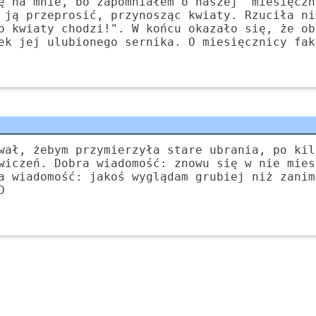
ę na mnie, bo zapomniałem o naszej "miesięczn
 ją przeprosić, przynosząc kwiaty. Rzuciła ni
o kwiaty chodzi!". W końcu okazało się, że ob
ek jej ulubionego sernika. O miesięcznicy fak
wał, żebym przymierzyła stare ubrania, po kil
wiczeń. Dobra wiadomość: znowu się w nie mies
a wiadomość: jakoś wyglądam grubiej niż zanim
D