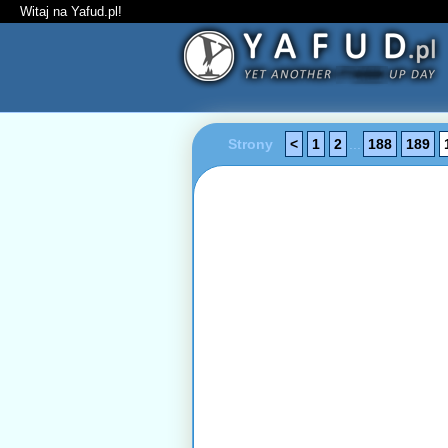
Witaj na Yafud.pl!
Strony
<
1
2
...
188
189