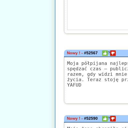
Nowy ! -
#52567
?
Moja półpijana najlep
spędzać czas — public
razem, gdy widzi mnie
życia. Teraz stoję pr
YAFUD
Nowy ! -
#52590
?