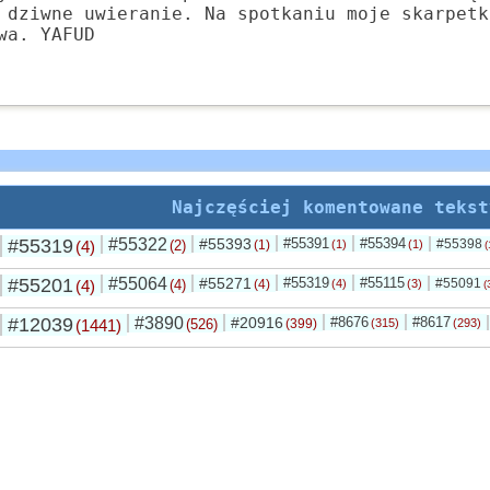
 dziwne uwieranie. Na spotkaniu moje skarpetk
wa. YAFUD
Najczęściej komentowane tekst
#55319
#55322
#55393
#55391
#55394
#55398
(4)
(2)
(1)
(1)
(1)
(
#55201
#55064
#55271
#55319
#55115
#55091
(4)
(4)
(4)
(4)
(3)
(
#12039
#3890
#20916
#8676
#8617
(1441)
(526)
(399)
(315)
(293)