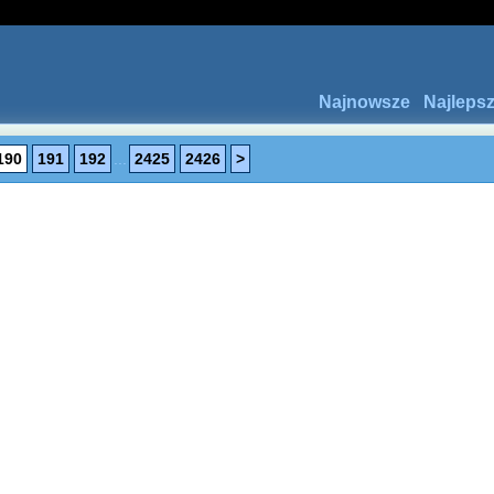
Najnowsze
Najleps
190
191
192
...
2425
2426
>