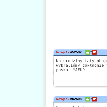
Nowy ! -
#52582
?
Na urodziny taty oboj
wybraliśmy dokładnie 
paska. YAFUD
Nowy ! -
#52598
?