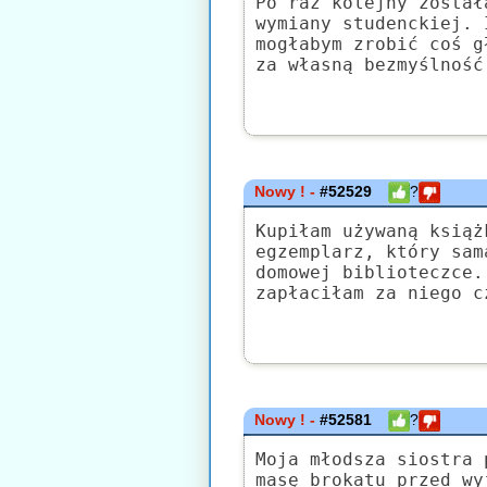
Po raz kolejny został
wymiany studenckiej. 
mogłabym zrobić coś g
za własną bezmyślność
Nowy ! -
#52529
?
Kupiłam używaną książ
egzemplarz, który sam
domowej biblioteczce.
zapłaciłam za niego c
Nowy ! -
#52581
?
Moja młodsza siostra 
masę brokatu przed wy