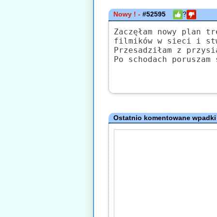
Nowy ! -
#52595
?
Zaczęłam nowy plan tr
filmików w sieci i st
Przesadziłam z przysi
Po schodach poruszam 
Ostatnio komentowane wpadki