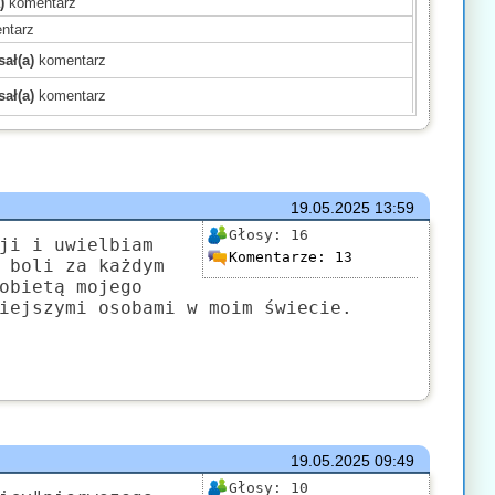
)
komentarz
ntarz
ał(a)
komentarz
ał(a)
komentarz
)
komentarz
)
komentarz
)
komentarz
mentarz
19.05.2025
13:59
(a)
komentarz
Głosy:
16
ji i uwielbiam
Komentarze:
13
komentarz
 boli za każdym
obietą mojego
)
komentarz
iejszymi osobami w moim świecie.
mentarz
komentarz
ł(a)
komentarz
19.05.2025
09:49
Głosy:
10