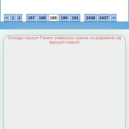
...
...
<
1
2
187
188
189
190
191
2436
2437
>
Zostając naszym Fanem zwiększasz szanse na pojawienie się
lepszych historii!