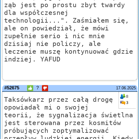
ząb jest po prostu zbyt twardy
dla współczesnej
technologii...". Zaśmiałem się,
ale on powiedział, że mówi
zupełnie serio i nic mnie
dzisiaj nie policzy, ale
leczenie muszę kontynuować gdzie
indziej. YAFUD
#52675
?
17.06.2025
8
Taksówkarz przez całą drogę
3
opowiadał mi o swojej
teorii, że sygnalizacja świetlna
jest sterowana przez kosmitów
próbujących zoptymalizować
przepływ ludzkiej energii. Kiedy