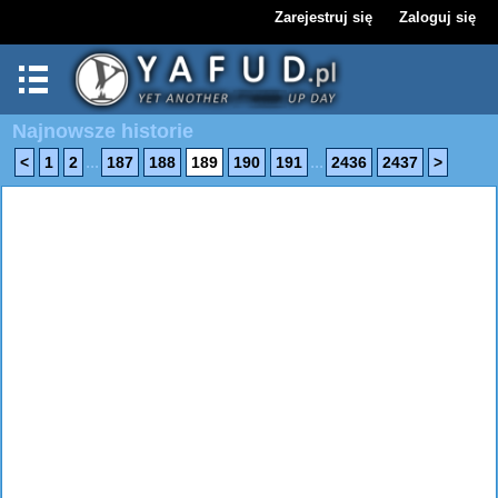
Zarejestruj się
Zaloguj się
Najnowsze historie
...
...
<
1
2
187
188
189
190
191
2436
2437
>