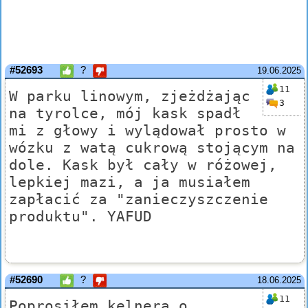
#52693
?
19.06.2025
11
W parku linowym, zjeżdżając
3
na tyrolce, mój kask spadł
mi z głowy i wylądował prosto w
wózku z watą cukrową stojącym na
dole. Kask był cały w różowej,
lepkiej mazi, a ja musiałem
zapłacić za "zanieczyszczenie
produktu". YAFUD
#52690
?
18.06.2025
11
Poprosiłem kelnera o