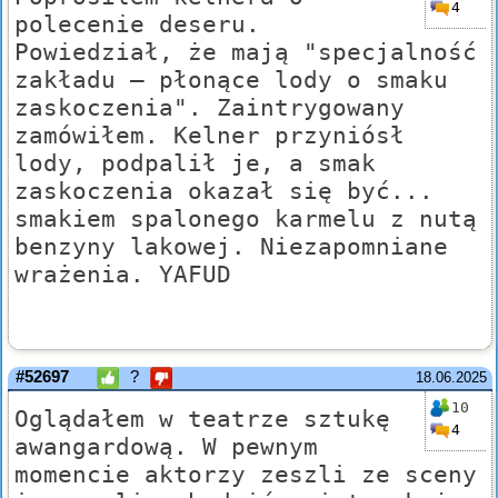
4
polecenie deseru.
Powiedział, że mają "specjalność
zakładu – płonące lody o smaku
zaskoczenia". Zaintrygowany
zamówiłem. Kelner przyniósł
lody, podpalił je, a smak
zaskoczenia okazał się być...
smakiem spalonego karmelu z nutą
benzyny lakowej. Niezapomniane
wrażenia. YAFUD
#52697
?
18.06.2025
10
Oglądałem w teatrze sztukę
4
awangardową. W pewnym
momencie aktorzy zeszli ze sceny