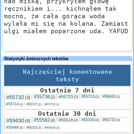
nad miską, przykryłem głowę
ręcznikiem i... kichnąłem tak
mocno, że cała gorąca woda
wylała mi się na kolana. Zamiast
ulgi miałem poparzone uda. YAFUD
Statystyki śmiesznych tekstów
Najczęściej komentowane
teksty
Ostatnie 7 dni
#55732
#55736
#55723
#55713
#55693
(3)
(2)
(2)
(2)
(1)
#55714
#55727
(1)
#55712
(1)
(1)
Ostatnie 30 dni
#55630
#55582
#55618
#55319
#55732
(4)
(4)
(4)
(4)
(3)
#55488
#55322
(3)
#55629
(2)
(2)