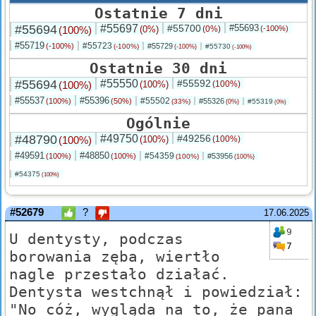
Ostatnie 7 dni
#55694
#55697
#55700
#55693
(100%)
(0%)
(0%)
(-100%)
#55719
#55723
(-100%)
#55729
(-100%)
#55730
(-100%)
(-100%)
Ostatnie 30 dni
#55694
#55550
#55592
(100%)
(100%)
(100%)
#55537
#55396
#55502
(100%)
(50%)
#55326
(33%)
#55319
(0%)
(0%)
Ogólnie
#48790
#49750
#49256
(100%)
(100%)
(100%)
#49591
#48850
#54359
(100%)
(100%)
#53956
(100%)
(100%)
#54375
(100%)
#52679
?
17.06.2025
9
U dentysty, podczas
7
borowania zęba, wiertło
nagle przestało działać.
Dentysta westchnął i powiedział:
"No cóż, wygląda na to, że pana