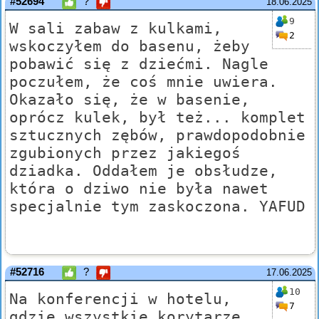
#52694
?
18.06.2025
9
W sali zabaw z kulkami,
2
wskoczyłem do basenu, żeby
pobawić się z dziećmi. Nagle
poczułem, że coś mnie uwiera.
Okazało się, że w basenie,
oprócz kulek, był też... komplet
sztucznych zębów, prawdopodobnie
zgubionych przez jakiegoś
dziadka. Oddałem je obsłudze,
która o dziwo nie była nawet
specjalnie tym zaskoczona. YAFUD
#52716
?
17.06.2025
10
Na konferencji w hotelu,
7
gdzie wszystkie korytarze