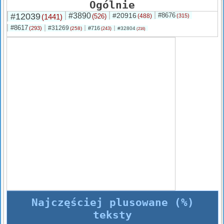
Ogólnie
#12039
#3890
#20916
#8676
(1441)
(526)
(488)
(315)
#8617
#31269
(293)
#716
(258)
#32804
(243)
(216)
Najczęściej plusowane (%)
teksty