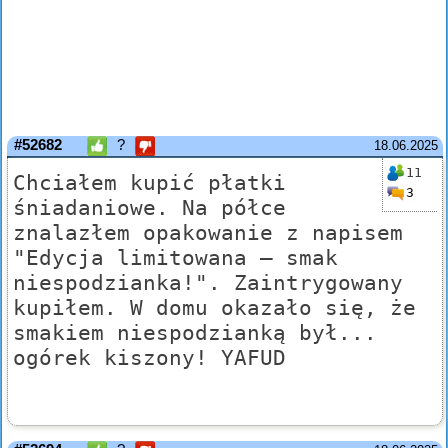
#52682
?
18.06.2025
11
Chciałem kupić płatki
3
śniadaniowe. Na półce
znalazłem opakowanie z napisem
"Edycja limitowana – smak
niespodzianka!". Zaintrygowany
kupiłem. W domu okazało się, że
smakiem niespodzianką był...
ogórek kiszony! YAFUD