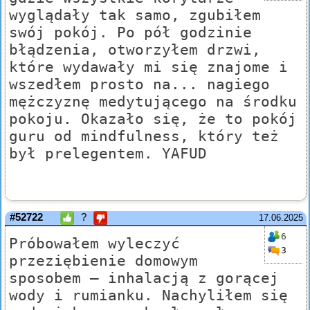
wyglądały tak samo, zgubiłem
swój pokój. Po pół godzinie
błądzenia, otworzyłem drzwi,
które wydawały mi się znajome i
wszedłem prosto na... nagiego
mężczyznę medytującego na środku
pokoju. Okazało się, że to pokój
guru od mindfulness, który też
był prelegentem. YAFUD
#52722
?
17.06.2025
6
Próbowałem wyleczyć
3
przeziębienie domowym
sposobem – inhalacją z gorącej
wody i rumianku. Nachyliłem się