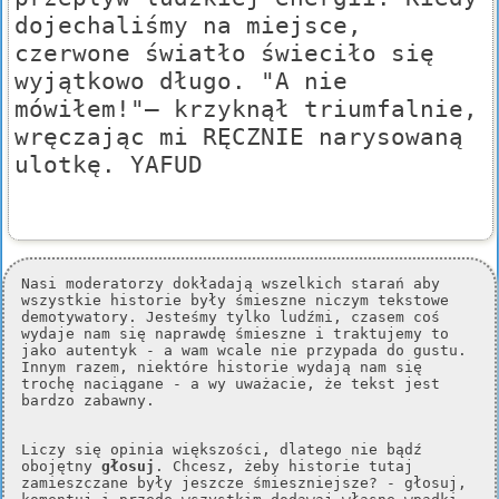
dojechaliśmy na miejsce,
czerwone światło świeciło się
wyjątkowo długo. "A nie
mówiłem!"– krzyknął triumfalnie,
wręczając mi RĘCZNIE narysowaną
ulotkę. YAFUD
Nasi moderatorzy dokładają wszelkich starań aby
wszystkie historie były śmieszne niczym tekstowe
demotywatory. Jesteśmy tylko ludźmi, czasem coś
wydaje nam się naprawdę śmieszne i traktujemy to
jako autentyk - a wam wcale nie przypada do gustu.
Innym razem, niektóre historie wydają nam się
trochę naciągane - a wy uważacie, że tekst jest
bardzo zabawny.
Liczy się opinia większości, dlatego nie bądź
obojętny
głosuj
. Chcesz, żeby historie tutaj
zamieszczane były jeszcze śmieszniejsze? - głosuj,