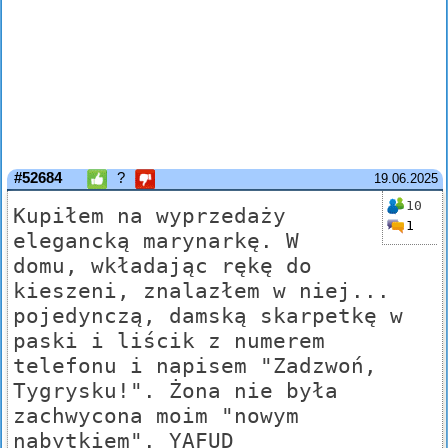
#52684
?
19.06.2025
10
Kupiłem na wyprzedaży
1
elegancką marynarkę. W
domu, wkładając rękę do
kieszeni, znalazłem w niej...
pojedynczą, damską skarpetkę w
paski i liścik z numerem
telefonu i napisem "Zadzwoń,
Tygrysku!". Żona nie była
zachwycona moim "nowym
nabytkiem". YAFUD