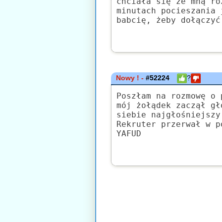
chciała się ze mną ro
minutach pocieszania 
babcię, żeby dołączyć
Nowy ! -
#52224
?
Poszłam na rozmowę o 
mój żołądek zaczął gł
siebie najgłośniejszy
Rekruter przerwał w p
YAFUD