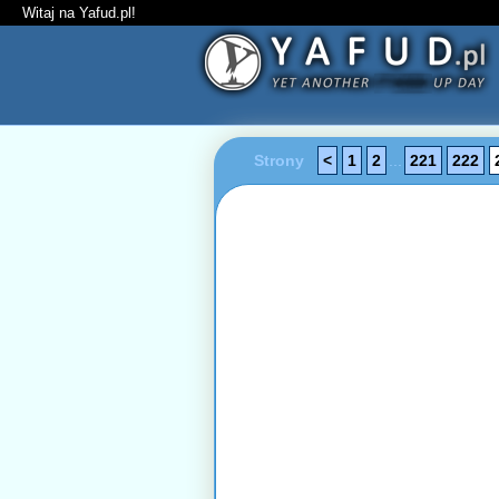
Witaj na Yafud.pl!
Strony
<
1
2
...
221
222