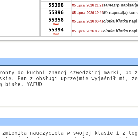
55398
samezrp
napisał(a
05 Lipca, 2026 21:21
55396
Mi
napisał(a)
kome
05 Lipca, 2026 19:44
55358
ciotka Klotka
napis
05 Lipca, 2026 06:41
TRASH
55394
ciotka Klotka
napis
05 Lipca, 2026 06:36
TRASH
55319
Peppone
napisał(a
04 Lipca, 2026 15:04
55393
Peppone
napisał(a
04 Lipca, 2026 15:03
55422
Peppone
napisał(a
04 Lipca, 2026 15:02
55322
wasp
napisał(a)
ko
03 Lipca, 2026 15:31
55322
zdziwiony
napisał
03 Lipca, 2026 10:41
ronty do kuchni znanej szwedzkiej marki, bo z
55319
Grejon
napisał(a)
02 Lipca, 2026 13:57
skie. Pan z obsługi uprzejmie wyjaśnił mi, że
55347
ą białe. YAFUD
Bzhevxh
napisał(a
02 Lipca, 2026 11:46
55319
Alice
napisał(a)
ko
02 Lipca, 2026 10:42
55319
Grejon
napisał(a)
02 Lipca, 2026 06:10
55391
Szejk Wave
napisa
01 Lipca, 2026 15:19
 zmieniła nauczyciela w swojej klasie i z teg