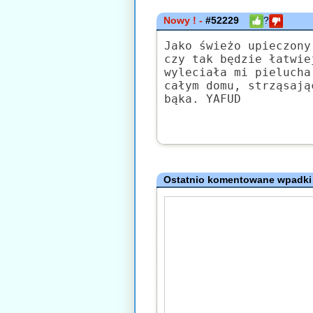
Nowy ! -
#52229
?
Jako świeżo upieczony
czy tak będzie łatwie
wyleciała mi pielucha
całym domu, strząsają
bąka. YAFUD
Ostatnio komentowane wpadki