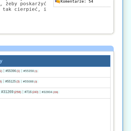
Komentarze:
54
, żeby poskarżyć
 tak cierpieć, i
y
#55396
1)
#55358
(1)
(1)
#55125
3)
#55088
(3)
(3)
#31269
#716
(258)
#32804
(243)
(216)