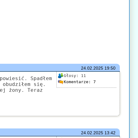
24.02.2025
19:50
Głosy:
11
powiesić. Spadłem
Komentarze:
7
 obudziłem się.
ej żony. Teraz
24.02.2025
13:42