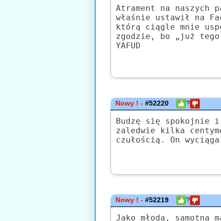
Atrament na naszych p
właśnie ustawił na Fa
którą ciągle mnie usp
zgodzie, bo „już tego
YAFUD
Nowy ! -
#52220
?
Budzę się spokojnie i
zaledwie kilka centym
czułością. On wyciąga
Nowy ! -
#52219
?
Jako młoda, samotna m