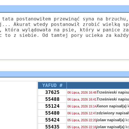
 tata postanowiłem przewinąć syna na brzuchu,
j... Akurat wtedy postanowił zrobić wielką sp
, która wylądowała na psie, który w panice za
c to z siebie. Od tamtej pory ucieka za każdy
YAFUD #
37625
Trześnieski
napisa
06 Lipca, 2026 16:48
55488
Trześnieski
napisa
06 Lipca, 2026 16:41
55124
Xenon
napisał(a)
k
06 Lipca, 2026 15:14
55480
zdziwiony
napisał
06 Lipca, 2026 12:47
55424
jolaw
napisał(a)
ko
05 Lipca, 2026 22:20
55435
jolaw
napisał(a)
ko
05 Lipca, 2026 22:16