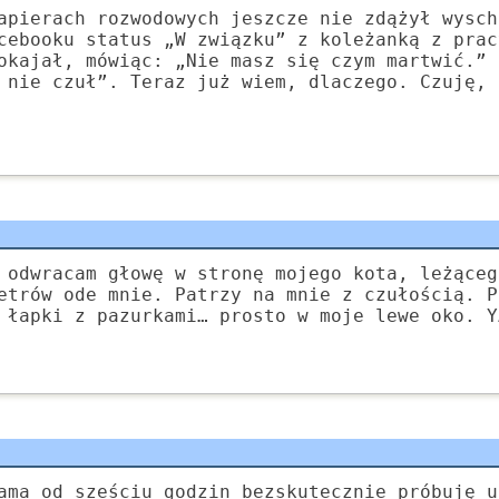
apierach rozwodowych jeszcze nie zdążył wysch
cebooku status „W związku” z koleżanką z prac
okajał, mówiąc: „Nie masz się czym martwić.” 
 nie czuł”. Teraz już wiem, dlaczego. Czuję, 
 odwracam głowę w stronę mojego kota, leżąceg
etrów ode mnie. Patrzy na mnie z czułością. P
 łapki z pazurkami… prosto w moje lewe oko. Y
ama od sześciu godzin bezskutecznie próbuję u