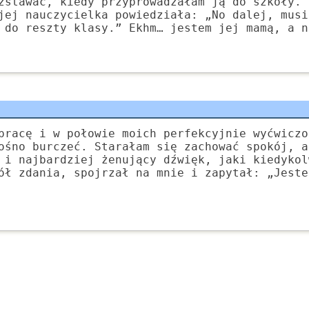
zstawać, kiedy przyprowadzałam ją do szkoły. 
jej nauczycielka powiedziała: „No dalej, musi
 do reszty klasy.” Ekhm… jestem jej mamą, a n
pracę i w połowie moich perfekcyjnie wyćwiczo
ośno burczeć. Starałam się zachować spokój, a
 i najbardziej żenujący dźwięk, jaki kiedykol
ół zdania, spojrzał na mnie i zapytał: „Jeste