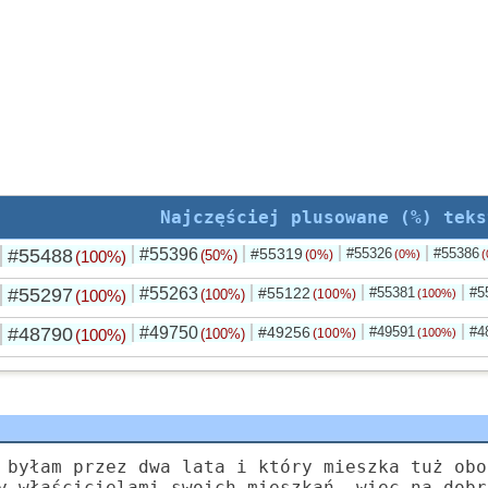
Najczęściej plusowane (%) teks
#55488
#55396
#55319
#55326
#55386
(100%)
(50%)
(0%)
(0%)
(
#55297
#55263
#55122
#55381
#5
(100%)
(100%)
(100%)
(100%)
#48790
#49750
#49256
#49591
#4
(100%)
(100%)
(100%)
(100%)
 byłam przez dwa lata i który mieszka tuż obo
y właścicielami swoich mieszkań, więc na dobr