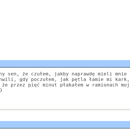
ny sen, że czułem, jakby naprawdę mieli mnie 
hwili, gdy poczułem, jak pętla łamie mi kark,
 że przez pięć minut płakałem w ramionach moj
D