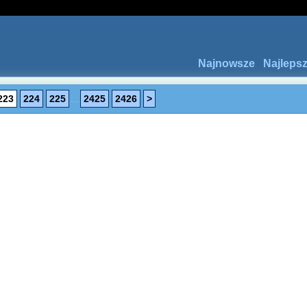
Najnowsze
Najleps
223
224
225
...
2425
2426
>