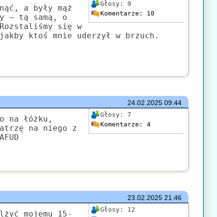
Głosy:
9
nąć, a były mąż
Komentarze:
10
y – tą samą, o
Rozstaliśmy się w
jakby ktoś mnie uderzył w brzuch.
24.02.2025
09:44
Głosy:
7
o na łóżku,
Komentarze:
4
atrzę na niego z
AFUD
23.02.2025
21:46
Głosy:
12
lżyć mojemu 15-