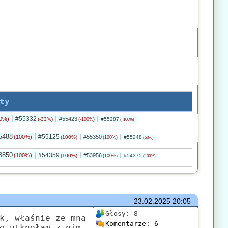
ty
#55332
0%)
#55423
(-33%)
#55287
(-100%)
(-100%)
5488
#55125
(100%)
#55350
(100%)
#55248
(100%)
(50%)
8850
#54359
(100%)
#53956
(100%)
#54375
(100%)
(100%)
23.02.2025
20:05
Głosy:
8
k, właśnie ze mną
Komentarze:
6
e utknęłam z nim