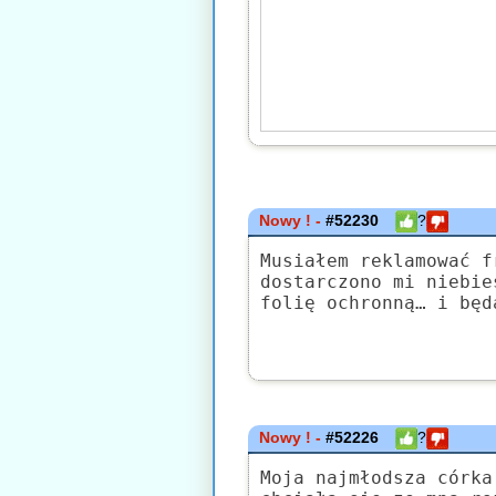
Nowy ! -
#52230
?
Musiałem reklamować f
dostarczono mi niebie
folię ochronną… i będ
Nowy ! -
#52226
?
Moja najmłodsza córka