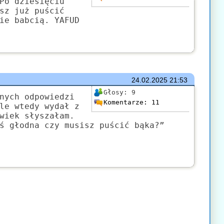
Po dziesięciu
sz już puścić
ie babcią. YAFUD
24.02.2025
21:53
Głosy:
9
nych odpowiedzi
Komentarze:
11
le wtedy wydał z
wiek słyszałam.
ś głodna czy musisz puścić bąka?”