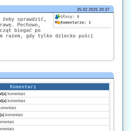
25.02.2025
20:37
Głosy:
8
 żeby sprawdzić,
Komentarze:
1
rawę. Pechowo,
czął biegać po
m razem, gdy tylko dziecko puści
Komentarz
ł(a)
komentarz
ł(a)
komentarz
omentarz
(a)
komentarz
mentarz
mentarz