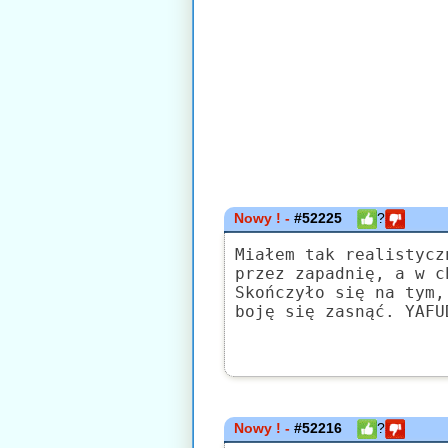
Nowy ! -
#52225
?
Miałem tak realistycz
przez zapadnię, a w c
Skończyło się na tym,
boję się zasnąć. YAFU
Nowy ! -
#52216
?