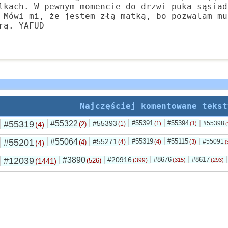
lkach. W pewnym momencie do drzwi puka sąsiad
 Mówi mi, że jestem złą matką, bo pozwalam mu
rą. YAFUD
Najczęściej komentowane tekst
#55319
#55322
#55393
#55391
#55394
#55398
(4)
(2)
(1)
(1)
(1)
(
#55201
#55064
#55271
#55319
#55115
#55091
(4)
(4)
(4)
(4)
(3)
(
#12039
#3890
#20916
#8676
#8617
(1441)
(526)
(399)
(315)
(293)