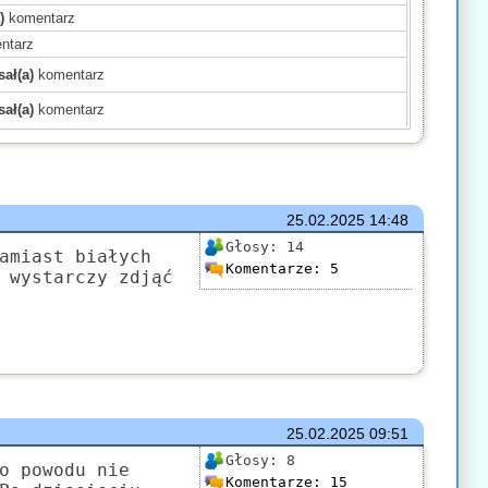
)
komentarz
ntarz
ał(a)
komentarz
ał(a)
komentarz
)
komentarz
)
komentarz
)
komentarz
mentarz
25.02.2025
14:48
(a)
komentarz
Głosy:
14
amiast białych
Komentarze:
5
komentarz
 wystarczy zdjąć
)
komentarz
mentarz
komentarz
ł(a)
komentarz
25.02.2025
09:51
Głosy:
8
o powodu nie
Komentarze:
15