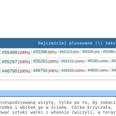
Najczęściej plusowane (%) teks
#55488
#55396
#55319
#55326
#55386
(100%)
(50%)
(0%)
(0%)
(
#55297
#55263
#55122
#55381
#5
(100%)
(100%)
(100%)
(100%)
#48790
#49750
#49256
#49591
#4
(100%)
(100%)
(100%)
(100%)
niespodziewaną wizytę, tylko po to, by zobacz
rodka i wbiłem go w ścianę. Córka krzyczała, 
ować sztuki walki i właśnie ćwiczyli, a teraz