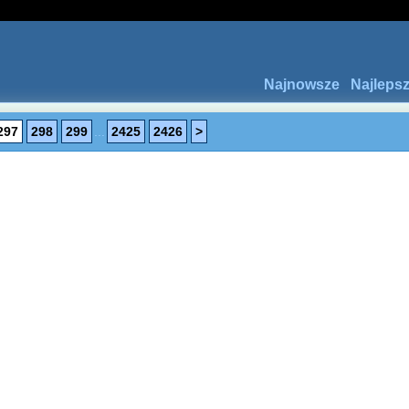
Najnowsze
Najleps
297
298
299
...
2425
2426
>