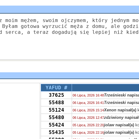
z moim mężem, swoim ojczymem, który jednym mo
 Byłam gotowa wyrzucić męża z domu, ale godzi
d serca, a teraz dogadują się lepiej niż kied
YAFUD #
37625
Trześnieski
napisa
06 Lipca, 2026 16:48
55488
Trześnieski
napisa
06 Lipca, 2026 16:41
55124
Xenon
napisał(a)
k
06 Lipca, 2026 15:14
55480
zdziwiony
napisał
06 Lipca, 2026 12:47
55424
jolaw
napisał(a)
ko
05 Lipca, 2026 22:20
55435
jolaw
napisał(a)
ko
05 Lipca, 2026 22:16