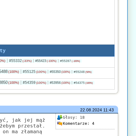
ty
#55332
0%)
#55423
(-33%)
#55287
(-100%)
(-100%)
5488
#55125
(100%)
#55350
(100%)
#55248
(100%)
(50%)
8850
#54359
(100%)
#53956
(100%)
#54375
(100%)
(100%)
22.08.2024
11:43
Głosy:
18
yć, jak jej mąż
Komentarze:
4
żebym przestał.
 on ma złamaną