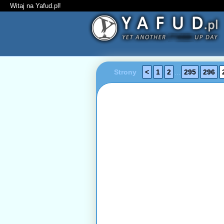
Witaj na Yafud.pl!
Strony
<
1
2
...
295
296