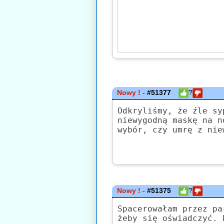
Nowy ! -
#51377
?
Odkryliśmy, że źle sy
niewygodną maskę na n
wybór, czy umrę z nie
Nowy ! -
#51375
?
Spacerowałam przez pa
żeby się oświadczyć. 