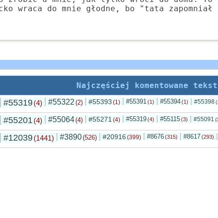
cko wraca do mnie głodne, bo "tata zapomniał 
Najczęściej komentowane tekst
#55319
#55322
#55393
#55391
#55394
#55398
(4)
(2)
(1)
(1)
(1)
(
#55201
#55064
#55271
#55319
#55115
#55091
(4)
(4)
(4)
(4)
(3)
(
#12039
#3890
#20916
#8676
#8617
(1441)
(526)
(399)
(315)
(293)