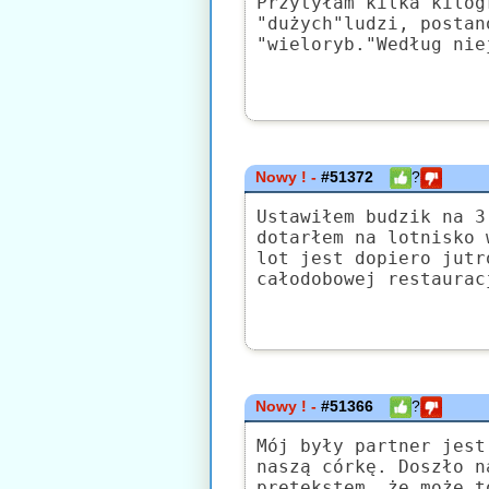
Przytyłam kilka kilog
"dużych"ludzi, postan
"wieloryb."Według nie
Nowy ! -
#51372
?
Ustawiłem budzik na 3
dotarłem na lotnisko 
lot jest dopiero jutr
całodobowej restaurac
Nowy ! -
#51366
?
Mój były partner jest
naszą córkę. Doszło n
pretekstem, że może t