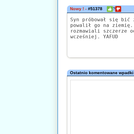
Nowy ! -
#51378
?
Syn próbował się bić 
powalił go na ziemię.
rozmawiali szczerze o
wcześniej. YAFUD
Ostatnio komentowane wpadki