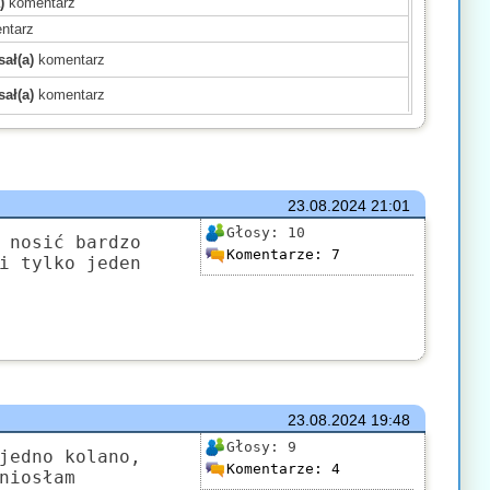
)
komentarz
ntarz
ał(a)
komentarz
ał(a)
komentarz
)
komentarz
)
komentarz
)
komentarz
mentarz
23.08.2024
21:01
(a)
komentarz
Głosy:
10
 nosić bardzo
Komentarze:
7
komentarz
i tylko jeden
)
komentarz
mentarz
komentarz
ł(a)
komentarz
23.08.2024
19:48
Głosy:
9
jedno kolano,
Komentarze:
4
niosłam