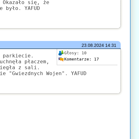
 Okazało się, że
e było. YAFUD
23.08.2024
14:31
Głosy:
10
 parkiecie.
Komentarze:
17
uchnęła płaczem,
iegła z sali.
ie "Gwiezdnych Wojen". YAFUD