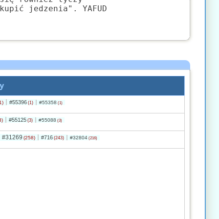
kupić jedzenia". YAFUD
y
#55396
1)
#55358
(1)
(1)
#55125
3)
#55088
(3)
(3)
#31269
#716
(258)
#32804
(243)
(216)