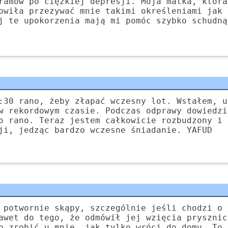
ramów po ciężkiej depresji. Moja matka, która
owiła przezywać mnie takimi określeniami jak 
j te upokorzenia mają mi pomóc szybko schudną
:30 rano, żeby złapać wczesny lot. Wstałem, u
w rekordowym czasie. Podczas odprawy dowiedzi
o rano. Teraz jestem całkowicie rozbudzony i 
ji, jedząc bardzo wczesne śniadanie. YAFUD
 potwornie skąpy, szczególnie jeśli chodzi o 
awet do tego, że odmówił jej wzięcia prysznic
o zrobić u mnie, jak tylko wróci do domu. To 