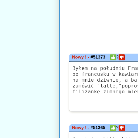
Nowy ! -
#51373
?
Byłem na południu Fra
po francusku w kawiar
na mnie dziwnie, a ba
zamówić "latte,"popro
filiżankę zimnego mle
Nowy ! -
#51365
?