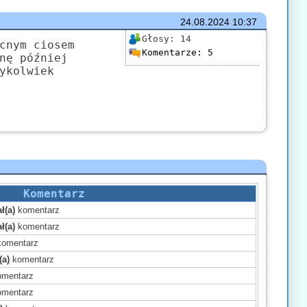
24.08.2024
10:37
Głosy:
14
cnym ciosem
Komentarze:
5
nę później
ykolwiek
Komentarz
ł(a)
komentarz
ł(a)
komentarz
omentarz
(a)
komentarz
mentarz
mentarz