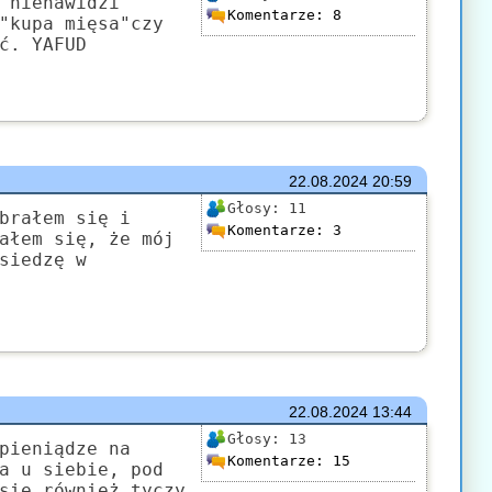
 nienawidzi
Komentarze:
8
"kupa mięsa"czy
ć. YAFUD
22.08.2024
20:59
Głosy:
11
brałem się i
Komentarze:
3
ałem się, że mój
siedzę w
22.08.2024
13:44
Głosy:
13
pieniądze na
Komentarze:
15
a u siebie, pod
się również tyczy