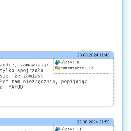
23.08.2024
11:46
Głosy:
8
andce, zamawiając
Komentarze:
12
tylko spojrzała
się, że zamiast
łem tam niezręcznie, popijając
a. YAFUD
22.08.2024
21:56
Głosy:
11