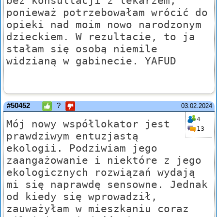
bez konsultacji z lekarzem,
ponieważ potrzebowałam wrócić do
opieki nad moim nowo narodzonym
dzieckiem. W rezultacie, to ja
stałam się osobą niemile
widzianą w gabinecie. YAFUD
#50452
?
03.02.2024
4
Mój nowy współlokator jest
13
prawdziwym entuzjastą
ekologii. Podziwiam jego
zaangażowanie i niektóre z jego
ekologicznych rozwiązań wydają
mi się naprawdę sensowne. Jednak
od kiedy się wprowadził,
zauważyłam w mieszkaniu coraz