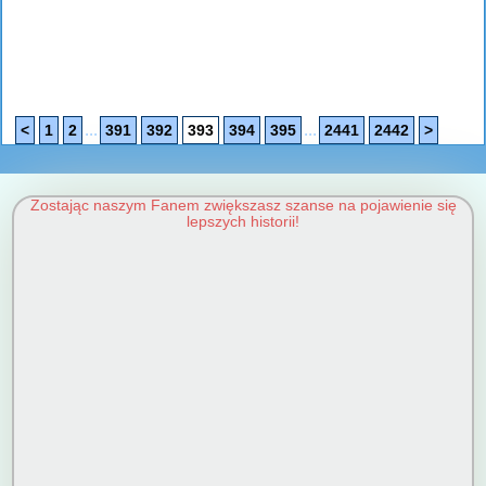
...
...
<
1
2
391
392
393
394
395
2441
2442
>
Zostając naszym Fanem zwiększasz szanse na pojawienie się
lepszych historii!