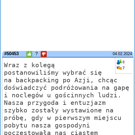
#50453
?
04.02.2024
8
Wraz z kolegą
7
postanowiliśmy wybrać się
na backpacking po Azji, chcąc
doświadczyć podróżowania na gapę
i noclegów u gościnnych ludzi.
Nasza przygoda i entuzjazm
szybko zostały wystawione na
próbę, gdy w pierwszym miejscu
pobytu nasza gospodyni
poczęstowała nas ciastem