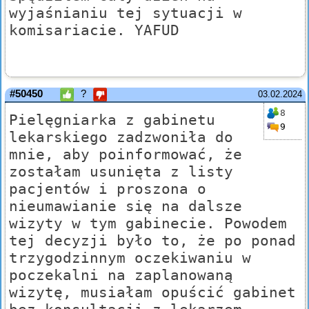
wyjaśnianiu tej sytuacji w
komisariacie. YAFUD
#50450
?
03.02.2024
8
Pielęgniarka z gabinetu
9
lekarskiego zadzwoniła do
mnie, aby poinformować, że
zostałam usunięta z listy
pacjentów i proszona o
nieumawianie się na dalsze
wizyty w tym gabinecie. Powodem
tej decyzji było to, że po ponad
trzygodzinnym oczekiwaniu w
poczekalni na zaplanowaną
wizytę, musiałam opuścić gabinet