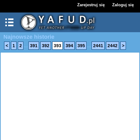
Zarejestruj się
Zaloguj się
Najnowsze historie
...
...
<
1
2
391
392
393
394
395
2441
2442
>