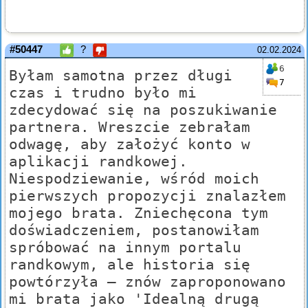
#50447
?
02.02.2024
6
Byłam samotna przez długi
7
czas i trudno było mi
zdecydować się na poszukiwanie
partnera. Wreszcie zebrałam
odwagę, aby założyć konto w
aplikacji randkowej.
Niespodziewanie, wśród moich
pierwszych propozycji znalazłem
mojego brata. Zniechęcona tym
doświadczeniem, postanowiłam
spróbować na innym portalu
randkowym, ale historia się
powtórzyła – znów zaproponowano
mi brata jako 'Idealną drugą