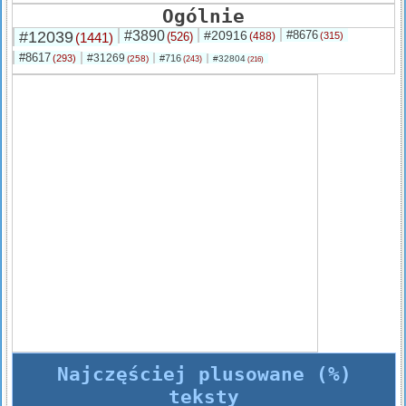
Ogólnie
#12039
#3890
#20916
#8676
(1441)
(526)
(488)
(315)
#8617
#31269
(293)
#716
(258)
#32804
(243)
(216)
Najczęściej plusowane (%)
teksty