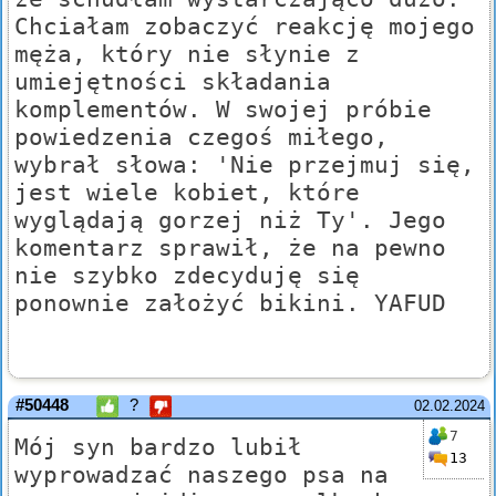
Chciałam zobaczyć reakcję mojego
męża, który nie słynie z
umiejętności składania
komplementów. W swojej próbie
powiedzenia czegoś miłego,
wybrał słowa: 'Nie przejmuj się,
jest wiele kobiet, które
wyglądają gorzej niż Ty'. Jego
komentarz sprawił, że na pewno
nie szybko zdecyduję się
ponownie założyć bikini. YAFUD
#50448
?
02.02.2024
7
Mój syn bardzo lubił
13
wyprowadzać naszego psa na