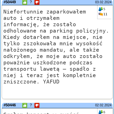
#50449
?
03.02.2024
5
Niefortunnie zaparkowałem
11
auto i otrzymałem
informację, że zostało
odholowane na parking policyjny.
Kiedy dotarłem na miejsce, nie
tylko zszokowała mnie wysokość
nałożonego mandatu, ale także
odkryłem, że moje auto zostało
poważnie uszkodzone podczas
transportu lawetą – spadło z
niej i teraz jest kompletnie
zniszczone. YAFUD
#50446
?
02.02.2024
6