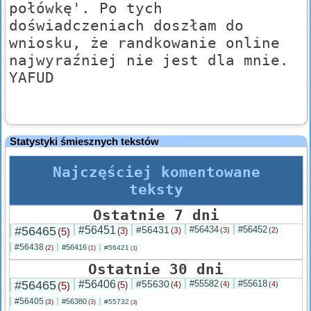
połówkę'. Po tych
doświadczeniach doszłam do
wniosku, że randkowanie online
najwyraźniej nie jest dla mnie.
YAFUD
Statystyki śmiesznych tekstów
Najczęściej komentowane
teksty
Ostatnie 7 dni
#56465
#56451
#56431
#56434
#56452
(5)
(3)
(3)
(3)
(2)
#56438
#56416
(2)
#56421
(1)
(1)
Ostatnie 30 dni
#56465
#56406
#55630
#55582
#55618
(5)
(5)
(4)
(4)
(4)
#56405
#56380
(3)
#55732
(3)
(3)