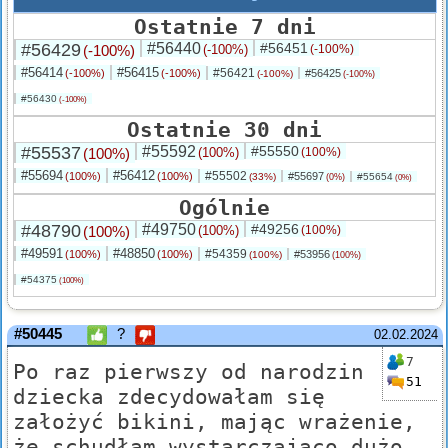
Ostatnie 7 dni
#56429
#56440
#56451
(-100%)
(-100%)
(-100%)
#56414
#56415
#56421
(-100%)
(-100%)
#56425
(-100%)
(-100%)
#56430
(-100%)
Ostatnie 30 dni
#55537
#55592
#55550
(100%)
(100%)
(100%)
#55694
#56412
#55502
(100%)
(100%)
#55697
(33%)
#55654
(0%)
(0%)
Ogólnie
#48790
#49750
#49256
(100%)
(100%)
(100%)
#49591
#48850
#54359
(100%)
(100%)
#53956
(100%)
(100%)
#54375
(100%)
#50445
?
02.02.2024
7
Po raz pierwszy od narodzin
51
dziecka zdecydowałam się
założyć bikini, mając wrażenie,
że schudłam wystarczająco dużo.