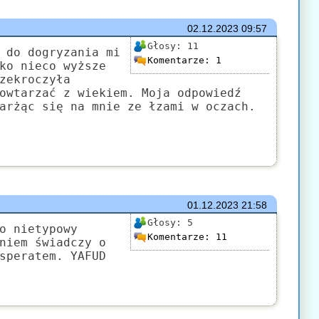
02.12.2023
09:57
Głosy:
11
 do dogryzania mi
Komentarze:
1
ko nieco wyższe
zekroczyła
owtarzać z wiekiem. Moja odpowiedź
arżąc się na mnie ze łzami w oczach.
01.12.2023
21:58
Głosy:
5
o nietypowy
Komentarze:
11
niem świadczy o
speratem. YAFUD