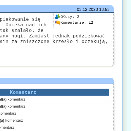
03.12.2023
13:53
Głosy:
2
piekowanie się
Komentarze:
12
. Opieka nad ich
tak szalało, że
any nogi. Zamiast jednak podziękować
sin za zniszczone krzesło i oczekują,
Komentarz
ł(a)
komentarz
ł(a)
komentarz
omentarz
(a)
komentarz
mentarz