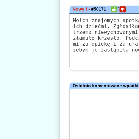
Nowy ! -
#50171
?
Moich znajomych spotk
ich dziećmi. Zgłosiła
trzema niewychowanymi
złamało krzesło. Podc
mi za opiekę i za ura
żebym je zastąpiła no
Ostatnio komentowane wpadki