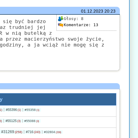
01.12.2023
20:23
Głosy:
8
 się być bardzo
Komentarze:
13
az trudniej jej
ł w nią butelką z
a przez macierzyństwo swoje życie,
godziny, a ja wciąż nie mogę się z
y
#55396
1)
#55358
(1)
(1)
#55125
3)
#55088
(3)
(3)
#31269
#716
(258)
#32804
(243)
(216)