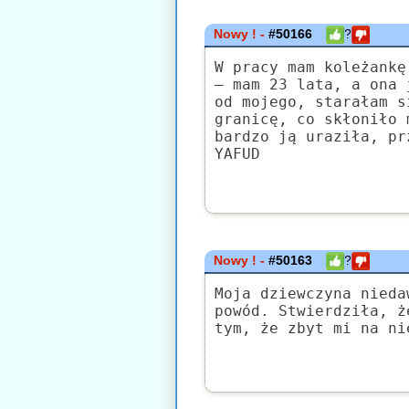
Nowy ! -
#50166
?
W pracy mam koleżankę
– mam 23 lata, a ona 
od mojego, starałam s
granicę, co skłoniło 
bardzo ją uraziła, pr
YAFUD
Nowy ! -
#50163
?
Moja dziewczyna nieda
powód. Stwierdziła, ż
tym, że zbyt mi na ni