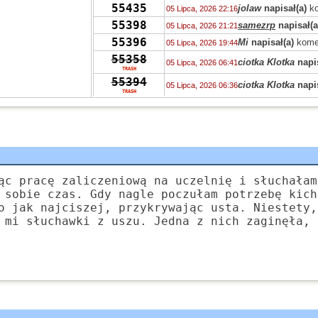
55435
jolaw
napisał(a)
ko
05 Lipca, 2026 22:16
55398
samezrp
napisał(a
05 Lipca, 2026 21:21
55396
Mi
napisał(a)
kome
05 Lipca, 2026 19:44
55358
ciotka Klotka
napis
05 Lipca, 2026 06:41
TRASH
55394
ciotka Klotka
napis
05 Lipca, 2026 06:36
TRASH
55319
Peppone
napisał(a
04 Lipca, 2026 15:04
55393
Peppone
napisał(a
04 Lipca, 2026 15:03
55422
Peppone
napisał(a
04 Lipca, 2026 15:02
55322
wasp
napisał(a)
ko
03 Lipca, 2026 15:31
55322
zdziwiony
napisał
03 Lipca, 2026 10:41
ąc pracę zaliczeniową na uczelnię i słuchałam
55319
Grejon
napisał(a)
02 Lipca, 2026 13:57
 sobie czas. Gdy nagle poczułam potrzebę kich
55347
o jak najciszej, przykrywając usta. Niestety,
Bzhevxh
napisał(a
02 Lipca, 2026 11:46
 mi słuchawki z uszu. Jedna z nich zaginęła, 
55319
Alice
napisał(a)
ko
02 Lipca, 2026 10:42
55319
Grejon
napisał(a)
02 Lipca, 2026 06:10
55391
Szejk Wave
napisa
01 Lipca, 2026 15:19