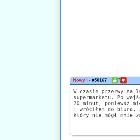
Nowy ! -
#50167
?
W czasie przerwy na l
supermarketu. Po wejś
20 minut, ponieważ mi
i wróciłem do biura, 
który nie mógł mnie z