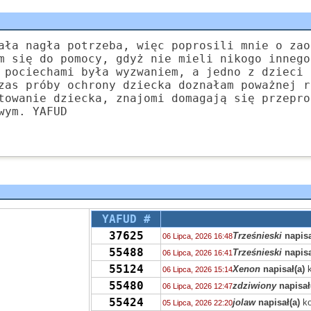
ała nagła potrzeba, więc poprosili mnie o zao
m się do pomocy, gdyż nie mieli nikogo innego
 pociechami była wyzwaniem, a jedno z dzieci 
zas próby ochrony dziecka doznałam poważnej r
towanie dziecka, znajomi domagają się przepro
wym. YAFUD
YAFUD #
37625
Trześnieski
napisa
06 Lipca, 2026 16:48
55488
Trześnieski
napisa
06 Lipca, 2026 16:41
55124
Xenon
napisał(a)
k
06 Lipca, 2026 15:14
55480
zdziwiony
napisał
06 Lipca, 2026 12:47
55424
jolaw
napisał(a)
ko
05 Lipca, 2026 22:20