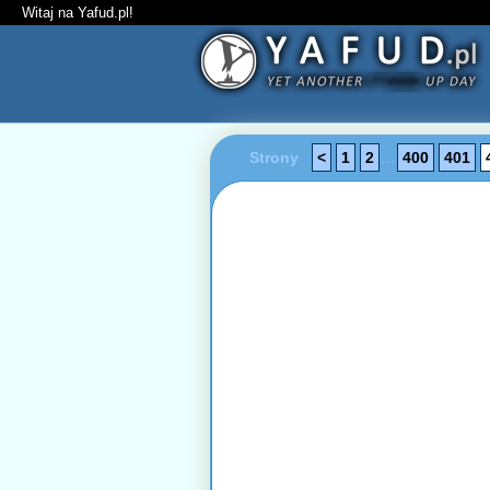
Witaj na Yafud.pl!
Strony
<
1
2
...
400
401