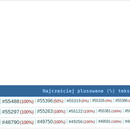
Najczęściej plusowane (%) teks
#55488
#55396
#55319
#55326
#55386
(100%)
(50%)
(0%)
(0%)
(
#55297
#55263
#55122
#55381
#5
(100%)
(100%)
(100%)
(100%)
#48790
#49750
#49256
#49591
#4
(100%)
(100%)
(100%)
(100%)