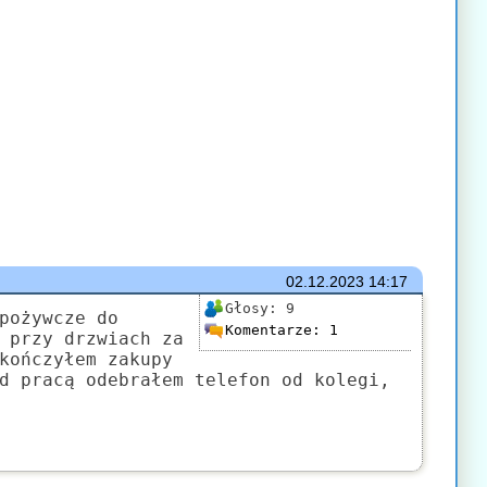
02.12.2023
14:17
Głosy:
9
pożywcze do
Komentarze:
1
 przy drzwiach za
kończyłem zakupy
d pracą odebrałem telefon od kolegi,