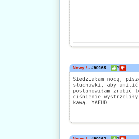
Nowy ! -
#50168
?
Siedziałam nocą, pisz
słuchawki, aby umilić
postanowiłam zrobić t
ciśnienie wystrzeliły
kawą. YAFUD
Nowy ! -
#50162
?