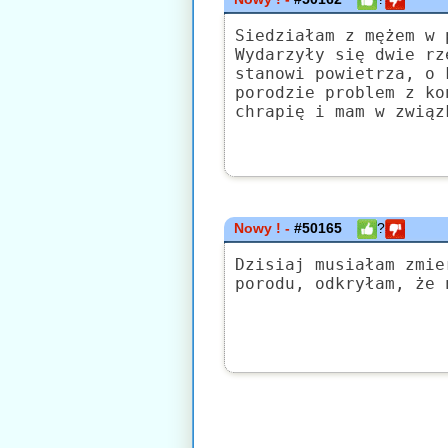
Siedziałam z mężem w 
Wydarzyły się dwie rz
stanowi powietrza, o 
porodzie problem z ko
chrapię i mam w związ
Nowy ! -
#50165
?
Dzisiaj musiałam zmie
porodu, odkryłam, że 