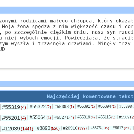
zonymi rodzicami małego chłopca, który okazał
 Moja żona spędza z nim większość czasu i cor
, po szczególnie ciężkim dniu, nasz syn rzuci
u niej wybuch emocji. Powiedziała, że stracił
zym wyszła i trzasnęła drzwiami. Minęły trzy 
UD
Najczęściej komentowane tekst
#55319
#55322
#55393
#55391
#55394
#55398
(4)
(2)
(1)
(1)
(1)
(
#55201
#55064
#55271
#55319
#55115
#55091
(4)
(4)
(4)
(4)
(3)
(
#12039
#3890
#20916
#8676
#8617
(1441)
(526)
(399)
(315)
(293)