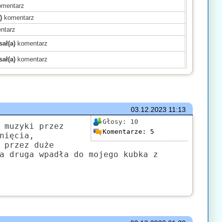
mentarz
)
komentarz
ntarz
ał(a)
komentarz
ał(a)
komentarz
)
komentarz
)
komentarz
)
komentarz
mentarz
03.12.2023
11:13
(a)
komentarz
Głosy:
10
 muzyki przez
Komentarze:
5
komentarz
nięcia,
 przez duże
)
komentarz
a druga wpadła do mojego kubka z
mentarz
komentarz
ł(a)
komentarz