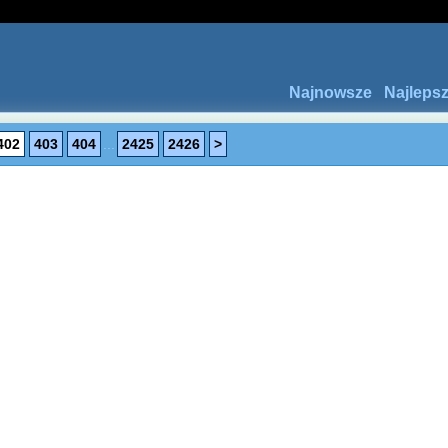
Najnowsze
Najleps
402
403
404
...
2425
2426
>