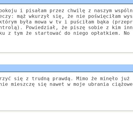
pokoju i pisałam przez chwilę z naszym wspóln
eczy: mąż wkurzył się, że nie poświęciłam wys
którym była mowa w tv i puściłam bąka (przepr
ntrolą). Powiedział, że piszę sobie z kim inn
ku z tym że startować do niego opłatkiem. No 
rzyć się z trudną prawdą. Mimo że minęło już 
nie mieszczę się nawet w moje ubrania ciążowe