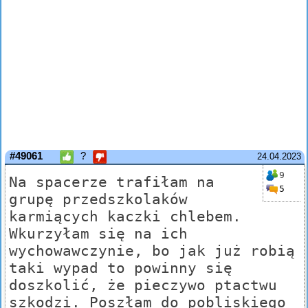
#49061
?
24.04.2023
9
Na spacerze trafiłam na
5
grupę przedszkolaków
karmiących kaczki chlebem.
Wkurzyłam się na ich
wychowawczynie, bo jak już robią
taki wypad to powinny się
doszkolić, że pieczywo ptactwu
szkodzi. Poszłam do pobliskiego