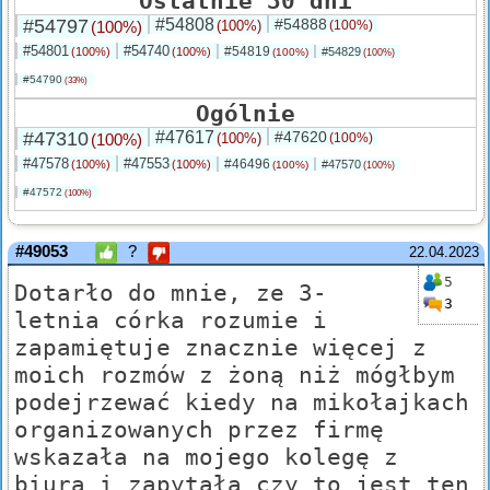
Ostatnie 30 dni
#54797
#54808
#54888
(100%)
(100%)
(100%)
#54801
#54740
#54819
(100%)
(100%)
#54829
(100%)
(100%)
#54790
(33%)
Ogólnie
#47310
#47617
#47620
(100%)
(100%)
(100%)
#47578
#47553
#46496
(100%)
(100%)
#47570
(100%)
(100%)
#47572
(100%)
#49053
?
22.04.2023
5
Dotarło do mnie, ze 3-
3
letnia córka rozumie i
zapamiętuje znacznie więcej z
moich rozmów z żoną niż mógłbym
podejrzewać kiedy na mikołajkach
organizowanych przez firmę
wskazała na mojego kolegę z
biura i zapytała czy to jest ten