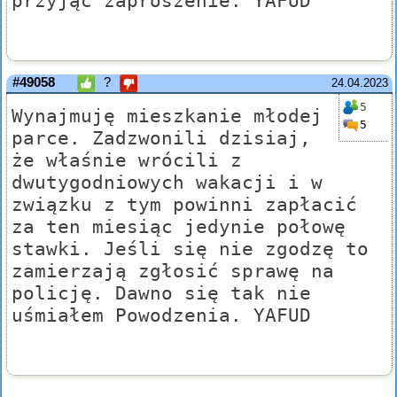
przyjąć zaproszenie. YAFUD
#49058
?
24.04.2023
5
Wynajmuję mieszkanie młodej
5
parce. Zadzwonili dzisiaj,
że właśnie wrócili z
dwutygodniowych wakacji i w
związku z tym powinni zapłacić
za ten miesiąc jedynie połowę
stawki. Jeśli się nie zgodzę to
zamierzają zgłosić sprawę na
policję. Dawno się tak nie
uśmiałem Powodzenia. YAFUD