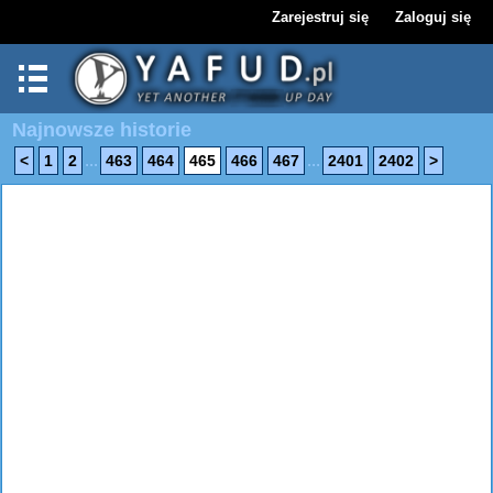
Zarejestruj się
Zaloguj się
Najnowsze historie
...
...
<
1
2
463
464
465
466
467
2401
2402
>