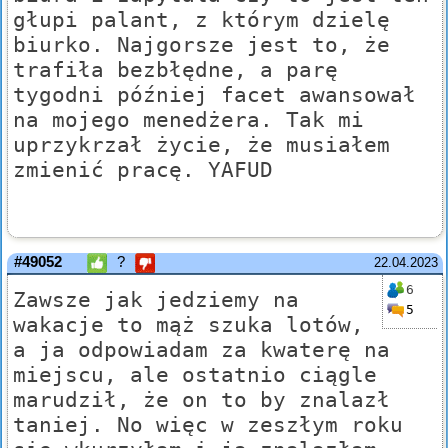
głupi palant, z którym dzielę
biurko. Najgorsze jest to, że
trafiła bezbłędne, a parę
tygodni później facet awansował
na mojego menedżera. Tak mi
uprzykrzał życie, że musiałem
zmienić pracę. YAFUD
#49052
?
22.04.2023
6
Zawsze jak jedziemy na
5
wakacje to mąż szuka lotów,
a ja odpowiadam za kwaterę na
miejscu, ale ostatnio ciągle
marudził, że on to by znalazł
taniej. No więc w zeszłym roku