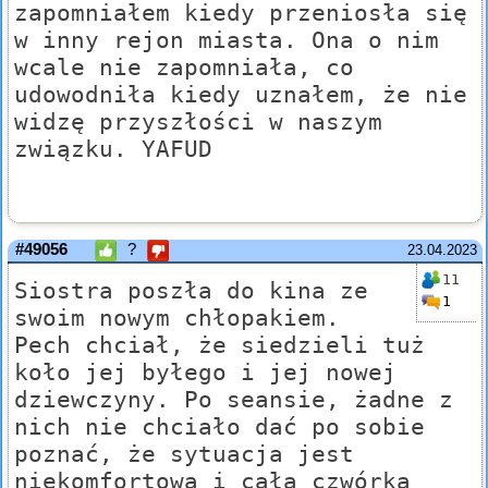
zapomniałem kiedy przeniosła się
w inny rejon miasta. Ona o nim
wcale nie zapomniała, co
udowodniła kiedy uznałem, że nie
widzę przyszłości w naszym
związku. YAFUD
#49056
?
23.04.2023
11
Siostra poszła do kina ze
1
swoim nowym chłopakiem.
Pech chciał, że siedzieli tuż
koło jej byłego i jej nowej
dziewczyny. Po seansie, żadne z
nich nie chciało dać po sobie
poznać, że sytuacja jest
niekomfortowa i całą czwórką