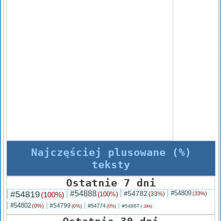
Najczęściej plusowane (%)
teksty
Ostatnie 7 dni
#54819
#54888
#54782
#54809
(100%)
(100%)
(33%)
(33%)
#54802
#54799
(0%)
#54774
(0%)
#54867
(0%)
(-33%)