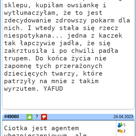
sklepu, kupiłam owsiankę i
wytłumaczyłam, że to jest
zdecydowanie zdrowszy pokarm dla
nich. I wtedy stała się rzecz
niespotykana... jedna z kaczek
tak łapczywie jadła, że się
zakrztusiła i po chwili padła
trupem. Do końca życia nie
zapomnę tych przerażonych
dziecięcych twarzy, które
patrzyły na mnie z takim
wyrzutem. YAFUD
#49060
?
24.04.2023
5
Ciotka jest agentem
2
ubezpieczeniowym, ale