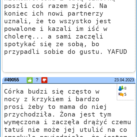
poszli coś razem zjeść. Na
koniec ich nowi partnerzy
uznali, że to wszystko jest
powalone i kazali im iść w
cholerę... a sami zaczęli
spotykać się ze sobą, bo
przypadli sobie do gustu. YAFUD
#49055
?
23.04.2023
8
Córka budzi się często w
5
nocy z krzykiem i bardzo
prosi żeby to mama do niej
przychodziła. Żona jest tym
wymęczona i zaczęła drążyć czemu
tatuś nie może jej utulić na co