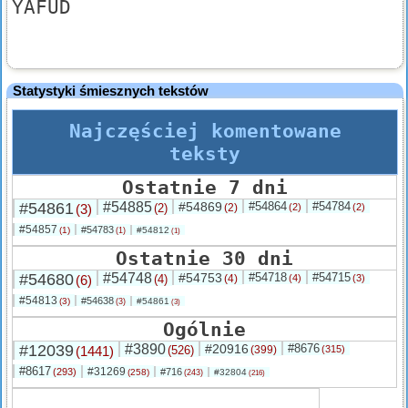
YAFUD
Statystyki śmiesznych tekstów
Najczęściej komentowane
teksty
Ostatnie 7 dni
#54861
#54885
#54869
#54864
#54784
(3)
(2)
(2)
(2)
(2)
#54857
#54783
(1)
#54812
(1)
(1)
Ostatnie 30 dni
#54680
#54748
#54753
#54718
#54715
(6)
(4)
(4)
(4)
(3)
#54813
#54638
(3)
#54861
(3)
(3)
Ogólnie
#12039
#3890
#20916
#8676
(1441)
(526)
(399)
(315)
#8617
#31269
(293)
#716
(258)
#32804
(243)
(216)