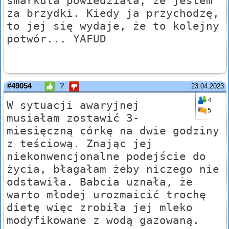
smarkula powiedziała, że jestem
za brzydki. Kiedy ja przychodzę,
to jej się wydaje, że to kolejny
potwór... YAFUD
#49054
?
23.04.2023
4
W sytuacji awaryjnej
5
musiałam zostawić 3-
miesięczną córkę na dwie godziny
z teściową. Znając jej
niekonwencjonalne podejście do
życia, błagałam żeby niczego nie
odstawiła. Babcia uznała, że
warto młodej urozmaicić trochę
dietę więc zrobiła jej mleko
modyfikowane z wodą gazowaną.