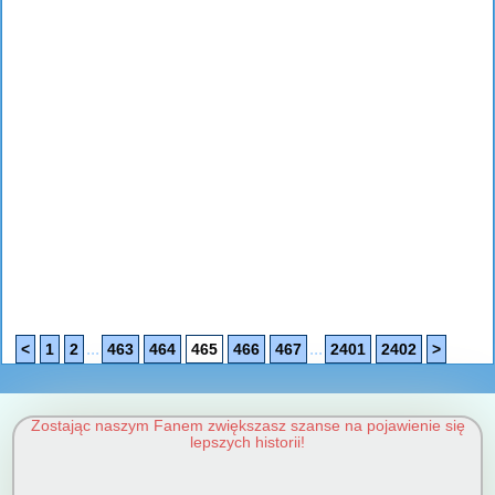
...
...
<
1
2
463
464
465
466
467
2401
2402
>
Zostając naszym Fanem zwiększasz szanse na pojawienie się
lepszych historii!