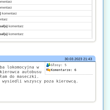
mentarz
mentarz
)
komentarz
ntarz
ał(a)
komentarz
ał(a)
komentarz
)
komentarz
)
komentarz
)
komentarz
mentarz
30.03.2023
21:43
(a)
komentarz
Głosy:
5
ba lokomocyjna w
Komentarze:
6
komentarz
kierowca autobusu
łam do maseczki.
)
komentarz
 wysiedli wszyscy poza kierowcą.
mentarz
komentarz
ł(a)
komentarz