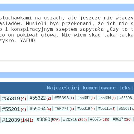
słuchawkami na uszach, ale jeszcze nie włączy
ąsiadów. Musieli być przekonani, że ich nie s
o i konspiracyjnym szeptem zapytała „Czy to t
co on pokiwał głową. Nie wiem skąd taka łatka
zykro. YAFUD
Najczęściej komentowane tekst
#55319
#55322
#55393
#55391
#55394
#55398
(4)
(2)
(1)
(1)
(1)
(
#55201
#55064
#55271
#55319
#55115
#55091
(4)
(4)
(4)
(4)
(3)
(
#12039
#3890
#20916
#8676
#8617
(1441)
(526)
(399)
(315)
(293)