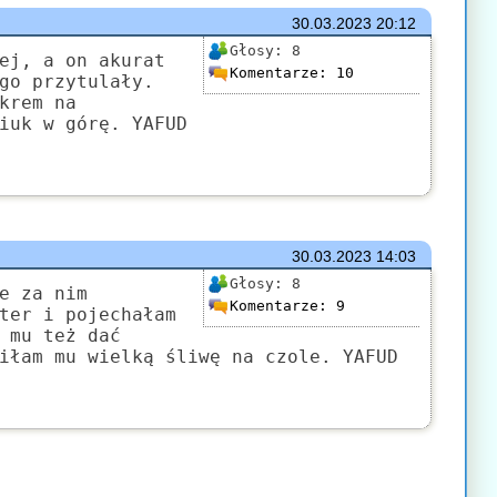
30.03.2023
20:12
Głosy:
8
ej, a on akurat
Komentarze:
10
go przytulały.
krem na
iuk w górę. YAFUD
30.03.2023
14:03
Głosy:
8
e za nim
Komentarze:
9
ter i pojechałam
 mu też dać
iłam mu wielką śliwę na czole. YAFUD