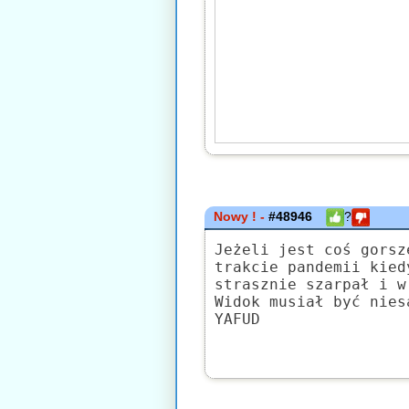
Nowy ! -
#48946
?
Jeżeli jest coś gorsz
trakcie pandemii kied
strasznie szarpał i w
Widok musiał być nies
YAFUD