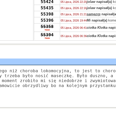
55424
jolaw
napisał(a)
ko
05 Lipca, 2026 22:20
55435
jolaw
napisał(a)
ko
05 Lipca, 2026 22:16
55398
samezrp
napisał(a
05 Lipca, 2026 21:21
55396
Mi
napisał(a)
kome
05 Lipca, 2026 19:44
55358
ciotka Klotka
napis
05 Lipca, 2026 06:41
TRASH
55394
ciotka Klotka
napis
05 Lipca, 2026 06:36
TRASH
55319
Peppone
napisał(a
04 Lipca, 2026 15:04
55393
Peppone
napisał(a
04 Lipca, 2026 15:03
55422
Peppone
napisał(a
04 Lipca, 2026 15:02
55322
wasp
napisał(a)
ko
03 Lipca, 2026 15:31
55322
zdziwiony
napisał
03 Lipca, 2026 10:41
ego niż choroba lokomocyjna, to jest to choro
55319
Grejon
napisał(a)
02 Lipca, 2026 13:57
y trzeba było nosić maseczkę. Było duszno, a 
55347
 moment zrobiło mi się niedobrze i zwymiotowa
Bzhevxh
napisał(a
02 Lipca, 2026 11:46
amowicie obrzydliwy bo na kolejnym przystanku
55319
Alice
napisał(a)
ko
02 Lipca, 2026 10:42
55319
Grejon
napisał(a)
02 Lipca, 2026 06:10
55391
Szejk Wave
napisa
01 Lipca, 2026 15:19