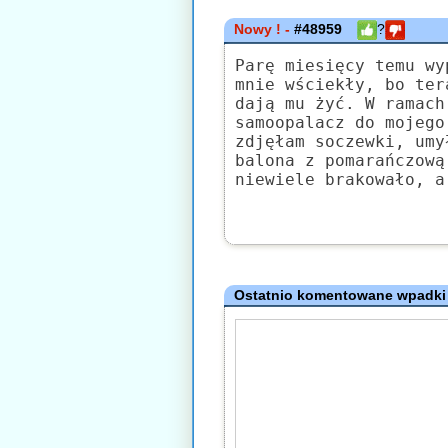
Nowy ! -
#48959
?
Parę miesięcy temu wy
mnie wściekły, bo ter
dają mu żyć. W ramach
samoopalacz do mojego
zdjęłam soczewki, umy
balona z pomarańczową
niewiele brakowało, a
Ostatnio komentowane wpadki