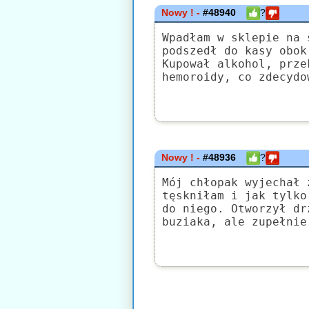
Nowy ! -
#48940
?
Wpadłam w sklepie na 
podszedł do kasy obok
Kupował alkohol, prze
hemoroidy, co zdecydo
Nowy ! -
#48936
?
Mój chłopak wyjechał 
tęskniłam i jak tylko
do niego. Otworzył dr
buziaka, ale zupełnie