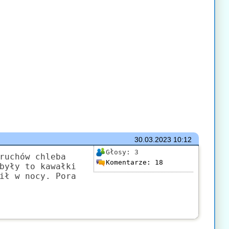
30.03.2023
10:12
Głosy:
3
ruchów chleba
Komentarze:
18
były to kawałki
ił w nocy. Pora