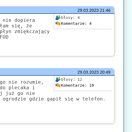
29.03.2023
21:46
Głosy:
4
 nie dopiera
Komentarze:
4
łam się, że
płyn zmiękczający
FUD
29.03.2023
20:49
Głosy:
12
go nie rozumie,
Komentarze:
10
do plecaka i
j już go nie
 ogrodzie gdzie gapił się w telefon.