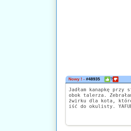
Nowy ! -
#48935
?
Jadłam kanapkę przy s
obok talerza. Zebrała
żwirku dla kota, któr
iść do okulisty. YAFU