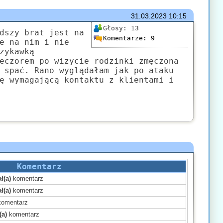
31.03.2023
10:15
Głosy:
13
dszy brat jest na
Komentarze:
9
e na nim i nie
zykawką
eczorem po wizycie rodzinki zmęczona
 spać. Rano wyglądałam jak po ataku
ę wymagającą kontaktu z klientami i
Komentarz
ł(a)
komentarz
ł(a)
komentarz
omentarz
(a)
komentarz