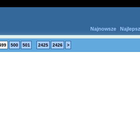
Najnowsze
Najleps
499
500
501
...
2425
2426
>