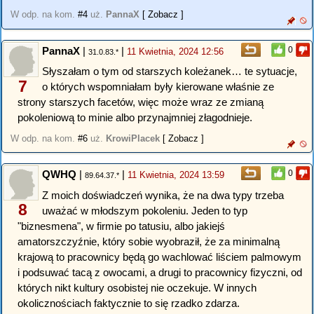
W odp. na kom.
#4
uż.
PannaX
[ Zobacz ]
PannaX
|
|
0
11 Kwietnia, 2024 12:56
31.0.83.*
Słyszałam o tym od starszych koleżanek… te sytuacje,
7
o których wspomniałam były kierowane właśnie ze
strony starszych facetów, więc może wraz ze zmianą
pokoleniową to minie albo przynajmniej złagodnieje.
W odp. na kom.
#6
uż.
KrowiPlacek
[ Zobacz ]
QWHQ
|
|
0
11 Kwietnia, 2024 13:59
89.64.37.*
Z moich doświadczeń wynika, że na dwa typy trzeba
8
uważać w młodszym pokoleniu. Jeden to typ
"biznesmena", w firmie po tatusiu, albo jakiejś
amatorszczyźnie, który sobie wyobraził, że za minimalną
krajową to pracownicy będą go wachlować liściem palmowym
i podsuwać tacą z owocami, a drugi to pracownicy fizyczni, od
których nikt kultury osobistej nie oczekuje. W innych
okolicznościach faktycznie to się rzadko zdarza.