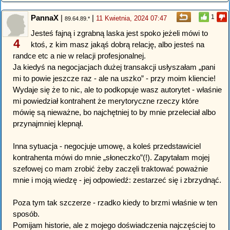
PannaX
|
|
1
11 Kwietnia, 2024 07:47
89.64.89.*
Jesteś fajną i zgrabną laska jest spoko jeżeli mówi to
4
ktoś, z kim masz jakąś dobrą relację, albo jesteś na
randce etc a nie w relacji profesjonalnej.
Ja kiedyś na negocjacjach dużej transakcji usłyszałam „pani
mi to powie jeszcze raz - ale na uszko” - przy moim kliencie!
Wydaje się że to nic, ale to podkopuje wasz autorytet - właśnie
mi powiedział kontrahent że merytoryczne rzeczy które
mówię są nieważne, bo najchętniej to by mnie przeleciał albo
przynajmniej klepnął.
Inna sytuacja - negocjuje umowę, a koleś przedstawiciel
kontrahenta mówi do mnie „słoneczko”(!). Zapytałam mojej
szefowej co mam zrobić żeby zaczęli traktować poważnie
mnie i moją wiedzę - jej odpowiedź: zestarzeć się i zbrzydnąć.
Poza tym tak szczerze - rzadko kiedy to brzmi właśnie w ten
sposób.
Pomijam historie, ale z mojego doświadczenia najczęściej to