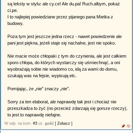
są teksty w stylu: ale cy.ce! Ale du.pa! Ruch.albym, pokaż
ci.pe.
I to najlepiej powiedziane przez pijanego pana Mietka z
budowy.
Poza tym jest jeszcze jedna rzecz - nawet powiedzenie ale
pani jest piękna, jeżeli staje się nachalne, jest nie spoko.
Nie macie może chłopaki z tym do czynienia, ale jest całkiem
sporo chłopa, do których wystarczy się uśmiechnąć, a oni
wyobrażają sobie nie wiadomo co, idą za wami do domu,
szukają was na fejsie, wypisują etc.
Pomijając, że „nie” znaczy „nie”.
Sorry za ten elaborat, ale naprawdę tak jest i chociaż nie
przeszkadza to żyć (no przecież zdarzają się gorsze rzeczy),
to jest to naprawdę niefajne.
W odp. na kom.
#3
uż.
gość
[ Zobacz ]