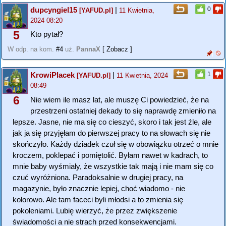
dupcyngiel15
|
0
[YAFUD.pl]
11 Kwietnia,
2024 08:20
5
Kto pytał?
W odp. na kom.
#4
uż.
PannaX
[ Zobacz ]
KrowiPlacek
|
1
[YAFUD.pl]
11 Kwietnia, 2024
08:49
6
Nie wiem ile masz lat, ale muszę Ci powiedzieć, że na
przestrzeni ostatniej dekady to się naprawdę zmieniło na
lepsze. Jasne, nie ma się co cieszyć, skoro i tak jest źle, ale
jak ja się przyjęłam do pierwszej pracy to na słowach się nie
skończyło. Każdy dziadek czuł się w obowiązku otrzeć o mnie
kroczem, poklepać i pomiętolić. Byłam nawet w kadrach, to
mnie baby wyśmiały, że wszystkie tak mają i nie mam się co
czuć wyróżniona. Paradoksalnie w drugiej pracy, na
magazynie, było znacznie lepiej, choć wiadomo - nie
kolorowo. Ale tam faceci byli młodsi a to zmienia się
pokoleniami. Lubię wierzyć, że przez zwiększenie
świadomości a nie strach przed konsekwencjami.