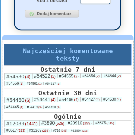
Kod z obrazka
Najczęściej komentowane
teksty
Ostatnie 7 dni
#54530
#54522
#54555
#54564
#54544
(4)
(3)
(2)
(2)
(2)
#54556
#54561
(1)
#54517
(1)
(1)
Ostatnie 30 dni
#54460
#54441
#54466
#54427
#54530
(6)
(4)
(4)
(4)
(4)
#54445
#54419
(4)
#54438
(3)
(3)
Ogólnie
#12039
#3890
#20916
#8676
(1441)
(526)
(399)
(315)
#8617
#31269
(293)
#716
(258)
#32804
(243)
(216)