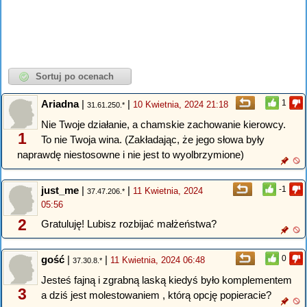
Ariadna
|
|
1
10 Kwietnia, 2024 21:18
31.61.250.*
Nie Twoje działanie, a chamskie zachowanie kierowcy.
1
To nie Twoja wina. (Zakładając, że jego słowa były
naprawdę niestosowne i nie jest to wyolbrzymione)
just_me
|
|
-1
11 Kwietnia, 2024
37.47.206.*
05:56
2
Gratuluję! Lubisz rozbijać małżeństwa?
gość
|
|
0
11 Kwietnia, 2024 06:48
37.30.8.*
Jesteś fajną i zgrabną laską kiedyś było komplementem
3
a dziś jest molestowaniem , którą opcję popieracie?