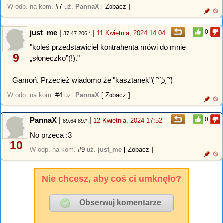
W odp. na kom.
#7
uż.
PannaX
[ Zobacz ]
just_me
|
|
0
11 Kwietnia, 2024 14:04
37.47.206.*
"koleś przedstawiciel kontrahenta mówi do mnie
9
„słoneczko”(!)."
Gamoń. Przecież wiadomo że "kasztanek"( ͡° ͜ʖ ͡°)
W odp. na kom.
#4
uż.
PannaX
[ Zobacz ]
PannaX
|
|
0
12 Kwietnia, 2024 17:52
89.64.89.*
No przeca :3
10
W odp. na kom.
#9
uż.
just_me
[ Zobacz ]
Nie chcesz, aby coś ci umknęło?