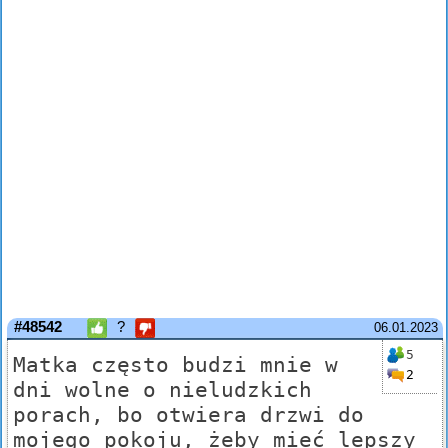
#48542
?
06.01.2023
5
Matka często budzi mnie w
2
dni wolne o nieludzkich
porach, bo otwiera drzwi do
mojego pokoju, żeby mieć lepszy