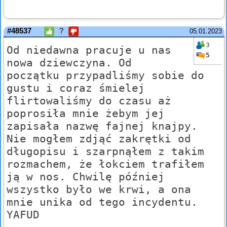
#48537
?
05.01.2023
3
Od niedawna pracuje u nas
5
nowa dziewczyna. Od
początku przypadliśmy sobie do
gustu i coraz śmielej
flirtowaliśmy do czasu aż
poprosiła mnie żebym jej
zapisała nazwę fajnej knajpy.
Nie mogłem zdjąć zakrętki od
długopisu i szarpnąłem z takim
rozmachem, że łokciem trafiłem
ją w nos. Chwilę później
wszystko było we krwi, a ona
mnie unika od tego incydentu.
YAFUD