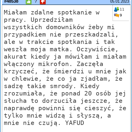
#48538
?
05.01.2023
11
Miałam zdalne spotkanie w
9
pracy. Uprzedziłam
wszystkich domowników żeby mi
przypadkiem nie przeszkadzali,
ale w trakcie spotkania i tak
weszła moja matka. Oczywiście,
akurat kiedy ja mówiłam i miałam
włączony mikrofon. Zaczęła
krzyczeć, że śmierdzi u mnie jak
w chlewie, że co ja zjadłam, że
sadzę takie smrody. Kiedy
zrozumiała, że ponad 20 osób jej
słucha to dorzuciła jeszcze, że
naprawdę powinni się cieszyć, że
tylko mnie widzą i słyszą, a
mnie nie czują. YAFUD