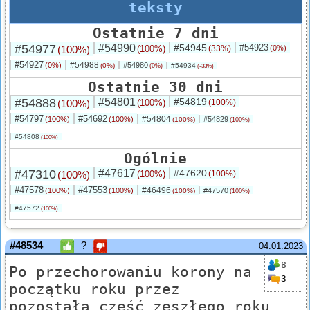
teksty
Ostatnie 7 dni
#54977
#54990
#54945
#54923
(100%)
(100%)
(33%)
(0%)
#54927
#54988
(0%)
#54980
(0%)
#54934
(0%)
(-33%)
Ostatnie 30 dni
#54888
#54801
#54819
(100%)
(100%)
(100%)
#54797
#54692
#54804
(100%)
(100%)
#54829
(100%)
(100%)
#54808
(100%)
Ogólnie
#47310
#47617
#47620
(100%)
(100%)
(100%)
#47578
#47553
#46496
(100%)
(100%)
#47570
(100%)
(100%)
#47572
(100%)
#48534
?
04.01.2023
8
Po przechorowaniu korony na
3
początku roku przez
pozostałą część zeszłego roku