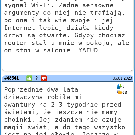
sygnał Wi-Fi. Żadne sensowne
argumenty do niej nie trafiają,
bo ona i tak wie swoje i jej
Internet lepiej działa kiedy
drzwi są otwarte. Gdyby chociaż
router stał u mnie w pokoju, ale
on stoi w salonie. YAFUD
#48541
?
06.01.2023
8
Poprzednie dwa lata
63
dziewczyna robiła mi
awantury na 2-3 tygodnie przed
świętami, że jeszcze nie mamy
choinki. Jej zdaniem nie czuję
magii świąt, a do tego wszystko
jest na jej głowie. Jeszcze w