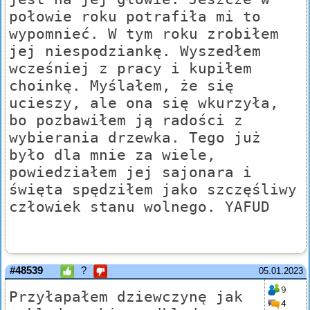
połowie roku potrafiła mi to
wypomnieć. W tym roku zrobiłem
jej niespodziankę. Wyszedłem
wcześniej z pracy i kupiłem
choinkę. Myślałem, że się
ucieszy, ale ona się wkurzyła,
bo pozbawiłem ją radości z
wybierania drzewka. Tego już
było dla mnie za wiele,
powiedziałem jej sajonara i
święta spędziłem jako szczęśliwy
człowiek stanu wolnego. YAFUD
#48539
?
05.01.2023
9
Przyłapałem dziewczynę jak
4