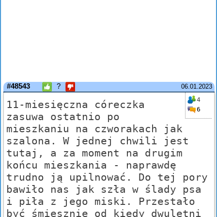
#48543
?
06.01.2023
4
11-miesięczna córeczka
6
zasuwa ostatnio po
mieszkaniu na czworakach jak
szalona. W jednej chwili jest
tutaj, a za moment na drugim
końcu mieszkania - naprawdę
trudno ją upilnować. Do tej pory
bawiło nas jak szła w ślady psa
i piła z jego miski. Przestało
być śmiesznie od kiedy dwuletni