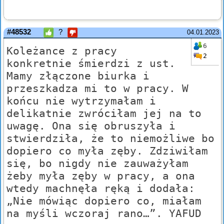
#48532
?
04.01.2023
6
Koleżance z pracy
2
konkretnie śmierdzi z ust.
Mamy złączone biurka i
przeszkadza mi to w pracy. W
końcu nie wytrzymałam i
delikatnie zwróciłam jej na to
uwagę. Ona się obruszyła i
stwierdziła, że to niemożliwe bo
dopiero co myła zęby. Zdziwiłam
się, bo nigdy nie zauważyłam
żeby myła zęby w pracy, a ona
wtedy machnęła ręką i dodała:
„Nie mówiąc dopiero co, miałam
na myśli wczoraj rano…”. YAFUD