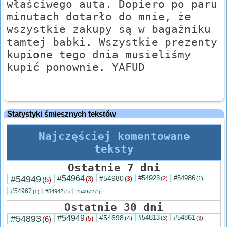
właściwego auta. Dopiero po paru
minutach dotarło do mnie, że
wszystkie zakupy są w bagażniku
tamtej babki. Wszystkie prezenty
kupione tego dnia musieliśmy
kupić ponownie. YAFUD
Statystyki śmiesznych tekstów
Najczęściej komentowane
teksty
Ostatnie 7 dni
#54949
#54964
#54980
#54923
#54986
(5)
(3)
(3)
(2)
(1)
#54967
#54942
(1)
#54972
(1)
(1)
Ostatnie 30 dni
#54893
#54949
#54698
#54813
#54861
(6)
(5)
(4)
(3)
(3)