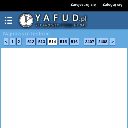
Zarejestruj się
Zaloguj się
Najnowsze historie
...
...
<
1
2
512
513
514
515
516
2407
2408
>