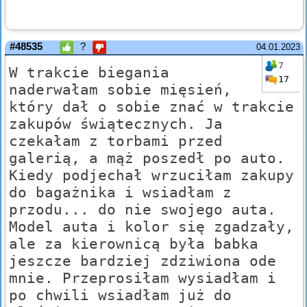
#48535
?
04.01.2023
7
W trakcie biegania
17
naderwałam sobie mięsień,
który dał o sobie znać w trakcie
zakupów świątecznych. Ja
czekałam z torbami przed
galerią, a mąż poszedł po auto.
Kiedy podjechał wrzuciłam zakupy
do bagażnika i wsiadłam z
przodu... do nie swojego auta.
Model auta i kolor się zgadzały,
ale za kierownicą była babka
jeszcze bardziej zdziwiona ode
mnie. Przeprosiłam wysiadłam i
po chwili wsiadłam już do