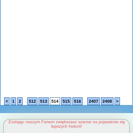
...
...
<
1
2
512
513
514
515
516
2407
2408
>
Zostając naszym Fanem zwiększasz szanse na pojawienie się
lepszych historii!