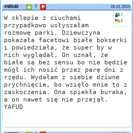
#48540
?
05.01.2023
7
W sklepie z ciuchami
2
przypadkowo usłyszałam
rozmowę parki. Dziewczyna
pokazała facetowi białe bokserki
i powiedziała, że super by w
nich wyglądał. On uznał, że
białe są bez sensu bo nie będzie
mógł ich nosić przez parę dni z
rzędu. Wydałam z siebie dziwne
prychnięcie, bo wzięło mnie to z
zaskoczenia. Ona spiekła buraka,
a on nawet się nie przejął.
YAFUD