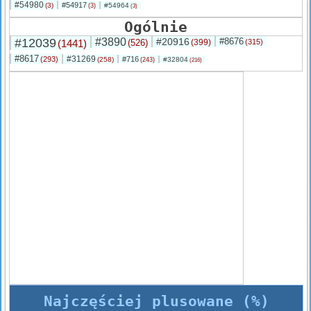
#54980
#54917
(3)
#54964
(3)
(3)
Ogólnie
#12039
#3890
#20916
#8676
(1441)
(526)
(399)
(315)
#8617
#31269
(293)
#716
(258)
#32804
(243)
(216)
Najczęściej plusowane (%)