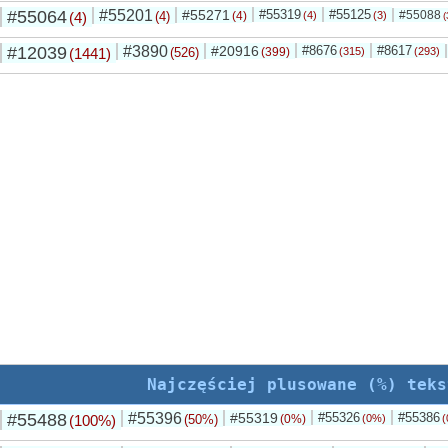
#55064
#55201
#55271
#55319
#55125
#55088
(4)
(4)
(4)
(4)
(3)
(
#12039
#3890
#20916
#8676
#8617
(1441)
(526)
(399)
(315)
(293)
Najczęściej plusowane (%) teks
#55488
#55396
#55319
#55326
#55386
(100%)
(50%)
(0%)
(0%)
(