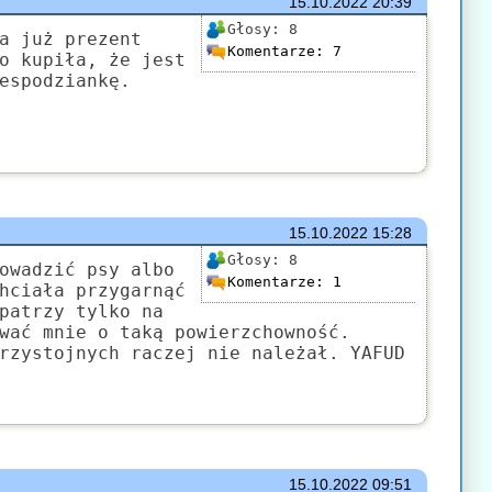
15.10.2022
20:39
Głosy:
8
a już prezent
Komentarze:
7
o kupiła, że jest
espodziankę.
15.10.2022
15:28
Głosy:
8
owadzić psy albo
Komentarze:
1
hciała przygarnąć
patrzy tylko na
wać mnie o taką powierzchowność.
rzystojnych raczej nie należał. YAFUD
15.10.2022
09:51