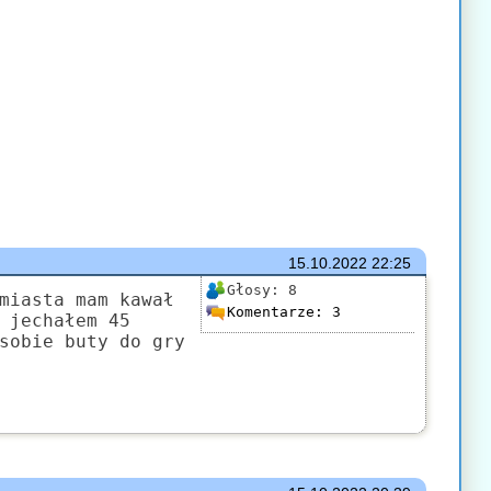
15.10.2022
22:25
Głosy:
8
miasta mam kawał
Komentarze:
3
 jechałem 45
sobie buty do gry