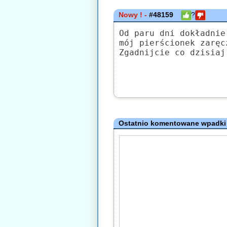
Nowy ! -
#48159
?
Od paru dni dokładnie
mój pierścionek zaręc
Zgadnijcie co dzisiaj
Ostatnio komentowane wpadki