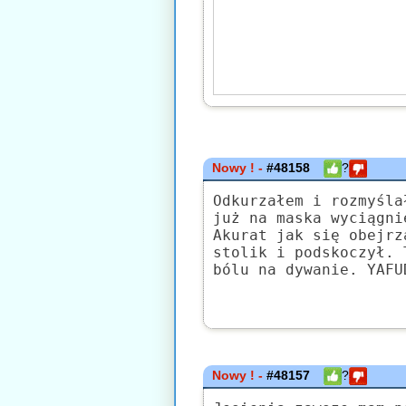
Nowy ! -
#48158
?
Odkurzałem i rozmyśla
już na maska wyciągni
Akurat jak się obejrz
stolik i podskoczył. 
bólu na dywanie. YAFU
Nowy ! -
#48157
?