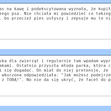
as na kawę i podekscytowana wyznała, że kupił
zego psa. Nie chciała mi powiedzieć co takieg
. bo przecież pies usłyszy i zepsuje mu to ni
ska dla zwierząt i regularnie tam wpadam wypr
akami. Ostatnio przyszła młoda parka, która c
i się dogadać. On miał do niej pretensje, że 
 wkurzona odpowiedziała: "Jak możesz podejrze
 z TOBĄ!". No nie da się ukryć, że facet do p