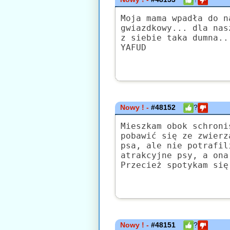
Moja mama wpadła do n
gwiazdkowy... dla nas
z siebie taka dumna..
YAFUD
Nowy ! -
#48152
?
Mieszkam obok schroni
pobawić się ze zwierz
psa, ale nie potrafil
atrakcyjne psy, a ona
Przecież spotykam się
Nowy ! -
#48151
?