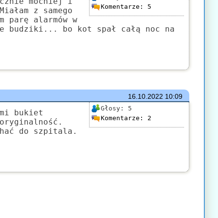
cznie mocniej i
Komentarze:
5
Miałam z samego
m parę alarmów w
e budziki... bo kot spał całą noc na
16.10.2022
10:09
Głosy:
5
mi bukiet
Komentarze:
2
oryginalność.
hać do szpitala.