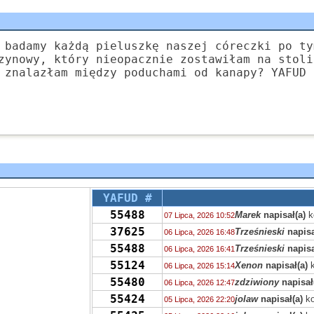
 badamy każdą pieluszkę naszej córeczki po ty
zynowy, który nieopacznie zostawiłam na stoli
 znalazłam między poduchami od kanapy? YAFUD
YAFUD #
55488
Marek
napisał(a)
k
07 Lipca, 2026 10:52
37625
Trześnieski
napisa
06 Lipca, 2026 16:48
55488
Trześnieski
napisa
06 Lipca, 2026 16:41
55124
Xenon
napisał(a)
k
06 Lipca, 2026 15:14
55480
zdziwiony
napisał
06 Lipca, 2026 12:47
55424
jolaw
napisał(a)
ko
05 Lipca, 2026 22:20