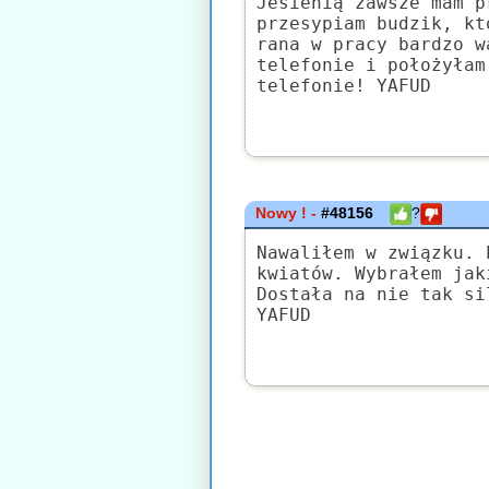
Jesienią zawsze mam p
przesypiam budzik, kt
rana w pracy bardzo w
telefonie i położyłam
telefonie! YAFUD
Nowy ! -
#48156
?
Nawaliłem w związku. 
kwiatów. Wybrałem jak
Dostała na nie tak si
YAFUD