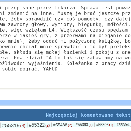
i przepisane przez lekarza. Sprawa jest poważ
ni zmienić na inne. Muszę je brać jeszcze prz
lę, żeby sprawdzić czy coś pomogły, czy dalej
am zawroty głowy, wymioty, biegunkę, mdłości,
ie, więc wzięłam L4. Większość czasu spędzam 
erze w jakieś gry, z przerwami na bieganie do
ko mnie), żeby oddać mi pożyczoną książkę, bo
pewnie chciał mnie sprawdzić i to był preteks
ałe, składa się małej łazienki i pokoju z ane
era. Powiedział "A to tak się zabawiamy na wo
ożliwości wyjaśnienia. Koleżanka z pracy dziś
 sobie pograć. YAFUD
Najczęściej komentowane tekst
#55319
#55322
#55488
#55393
#55396
#55394
(4)
(2)
(2)
(1)
(1)
(