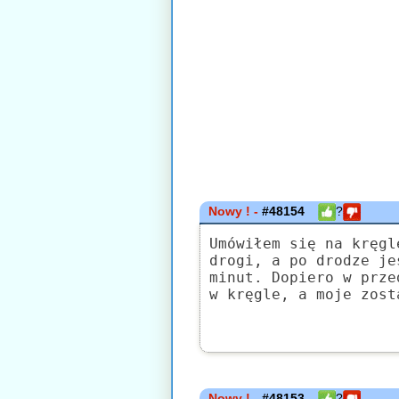
Nowy ! -
#48154
?
Umówiłem się na kręgl
drogi, a po drodze je
minut. Dopiero w prze
w kręgle, a moje zost
Nowy ! -
#48153
?