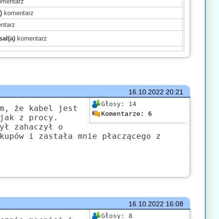
mentarz
)
komentarz
ntarz
ał(a)
komentarz
ał(a)
komentarz
)
komentarz
)
komentarz
)
komentarz
16.10.2022
20:21
mentarz
Głosy:
14
m, że kabel jest
Komentarze:
6
(a)
komentarz
jak z procy.
ył zahaczył o
komentarz
kupów i zastała mnie płaczącego z
)
komentarz
mentarz
komentarz
16.10.2022
16:08
Głosy:
8