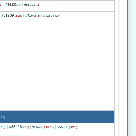
#55232
3)
#55091
(3)
(3)
#31269
#716
(258)
#32804
(243)
(216)
ty
#55416
0%)
#55389
(0%)
#55390
(-100%)
(-100%)