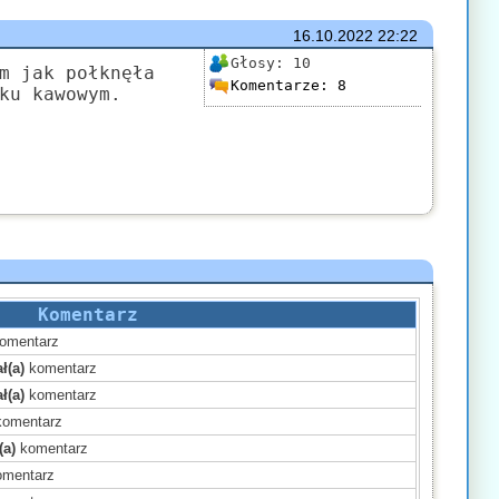
16.10.2022
22:22
Głosy:
10
m jak połknęła
Komentarze:
8
ku kawowym.
Komentarz
omentarz
ł(a)
komentarz
ł(a)
komentarz
omentarz
(a)
komentarz
mentarz