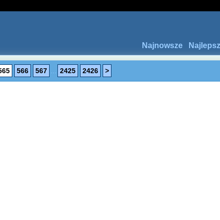
Najnowsze
Najleps
565
566
567
...
2425
2426
>