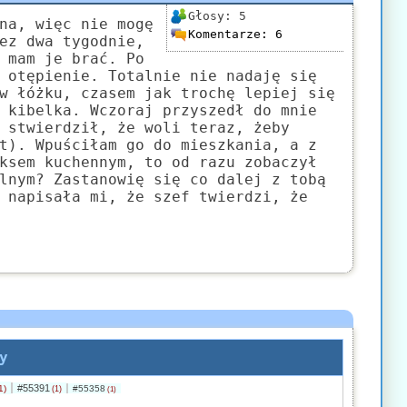
Głosy:
5
na, więc nie mogę
Komentarze:
6
ez dwa tygodnie,
 mam je brać. Po
 otępienie. Totalnie nie nadaję się
w łóżku, czasem jak trochę lepiej się
 kibelka. Wczoraj przyszedł do mnie
 stwierdził, że woli teraz, żeby
t). Wpuściłam go do mieszkania, a z
ksem kuchennym, to od razu zobaczył
lnym? Zastanowię się co dalej z tobą
 napisała mi, że szef twierdzi, że
y
#55391
1)
#55358
(1)
(1)