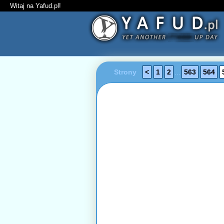
Witaj na Yafud.pl!
Strony
<
1
2
...
563
564