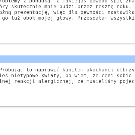
roblemy z pobudką. Z jakiegoś powodu śpię zna
óry skutecznie mnie budzi przez resztę roku. 
ażną prezentację, więc dla pewności nastawiła
 go tuż obok mojej głowy. Przespałam wszystki
Próbując to naprawić kupiłem ukochanej olbrzy
ieś nietypowe kwiaty, bo wiem, że ceni sobie 
lnej reakcji alergicznej, że musieliśmy pojec