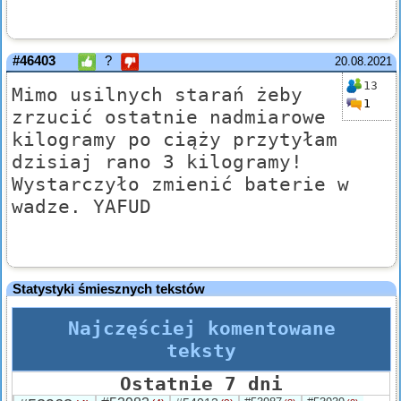
#46403
?
20.08.2021
13
Mimo usilnych starań żeby
1
zrzucić ostatnie nadmiarowe
kilogramy po ciąży przytyłam
dzisiaj rano 3 kilogramy!
Wystarczyło zmienić baterie w
wadze. YAFUD
Statystyki śmiesznych tekstów
Najczęściej komentowane
teksty
Ostatnie 7 dni