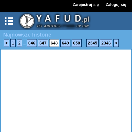
Zarejestruj się
Zaloguj się
Najnowsze historie
...
...
<
1
2
646
647
648
649
650
2345
2346
>