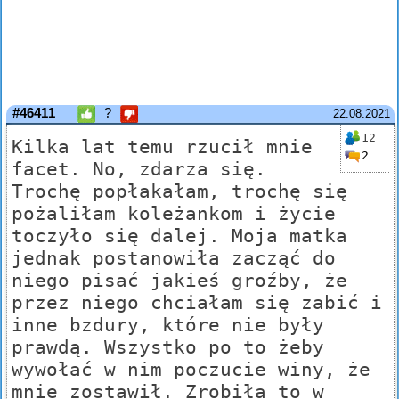
#46411
?
22.08.2021
12
Kilka lat temu rzucił mnie
2
facet. No, zdarza się.
Trochę popłakałam, trochę się
pożaliłam koleżankom i życie
toczyło się dalej. Moja matka
jednak postanowiła zacząć do
niego pisać jakieś groźby, że
przez niego chciałam się zabić i
inne bzdury, które nie były
prawdą. Wszystko po to żeby
wywołać w nim poczucie winy, że
mnie zostawił. Zrobiła to w