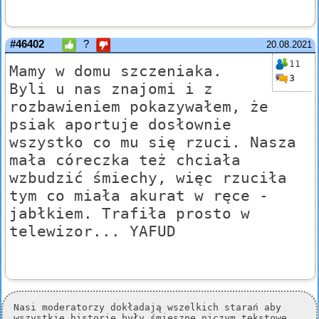
#46402
?
20.08.2021
11
Mamy w domu szczeniaka.
3
Byli u nas znajomi i z
rozbawieniem pokazywałem, że
psiak aportuje dosłownie
wszystko co mu się rzuci. Nasza
mała córeczka też chciała
wzbudzić śmiechy, więc rzuciła
tym co miała akurat w ręce -
jabłkiem. Trafiła prosto w
telewizor... YAFUD
Nasi moderatorzy dokładają wszelkich starań aby
wszystkie historie były śmieszne niczym tekstowe