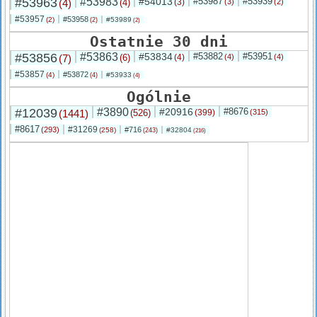
#53963
#53983
#54013
#53987
#53939
(4)
(4)
(3)
(3)
(2)
#53957
#53958
(2)
#53989
(2)
(2)
Ostatnie 30 dni
#53856
#53863
#53834
#53882
#53951
(7)
(6)
(4)
(4)
(4)
#53857
#53872
(4)
#53933
(4)
(4)
Ogólnie
#12039
#3890
#20916
#8676
(1441)
(526)
(399)
(315)
#8617
#31269
(293)
#716
(258)
#32804
(243)
(216)