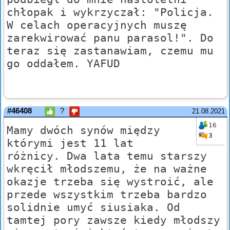
chłopak i wykrzyczał: "Policja.
W celach operacyjnych muszę
zarekwirować panu parasol!". Do
teraz się zastanawiam, czemu mu
go oddałem. YAFUD
#46408
?
21.08.2021
16
Mamy dwóch synów między
3
którymi jest 11 lat
różnicy. Dwa lata temu starszy
wkręcił młodszemu, że na ważne
okazje trzeba się wystroić, ale
przede wszystkim trzeba bardzo
solidnie umyć siusiaka. Od
tamtej pory zawsze kiedy młodszy