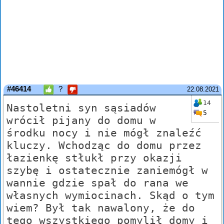
#46414
?
22.08.2021
14
Nastoletni syn sąsiadów
5
wrócił pijany do domu w
środku nocy i nie mógł znaleźć
kluczy. Wchodząc do domu przez
łazienkę stłukł przy okazji
szybę i ostatecznie zaniemógł w
wannie gdzie spał do rana we
własnych wymiocinach. Skąd o tym
wiem? Był tak nawalony, że do
tego wszystkiego pomylił domy i