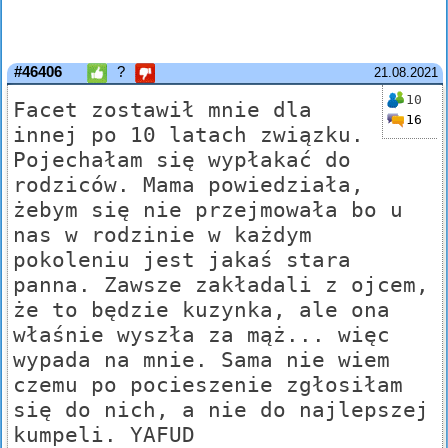
#46406
?
21.08.2021
10
Facet zostawił mnie dla
16
innej po 10 latach związku.
Pojechałam się wypłakać do
rodziców. Mama powiedziała,
żebym się nie przejmowała bo u
nas w rodzinie w każdym
pokoleniu jest jakaś stara
panna. Zawsze zakładali z ojcem,
że to będzie kuzynka, ale ona
właśnie wyszła za mąż... więc
wypada na mnie. Sama nie wiem
czemu po pocieszenie zgłosiłam
się do nich, a nie do najlepszej
kumpeli. YAFUD