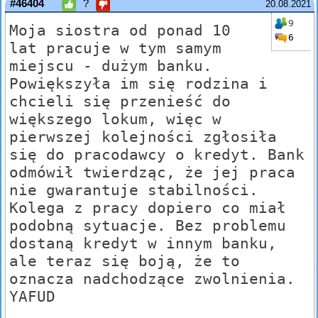
#46404
?
20.08.2021
9
Moja siostra od ponad 10
6
lat pracuje w tym samym
miejscu - dużym banku.
Powiększyła im się rodzina i
chcieli się przenieść do
większego lokum, więc w
pierwszej kolejności zgłosiła
się do pracodawcy o kredyt. Bank
odmówił twierdząc, że jej praca
nie gwarantuje stabilności.
Kolega z pracy dopiero co miał
podobną sytuacje. Bez problemu
dostaną kredyt w innym banku,
ale teraz się boją, że to
oznacza nadchodzące zwolnienia.
YAFUD