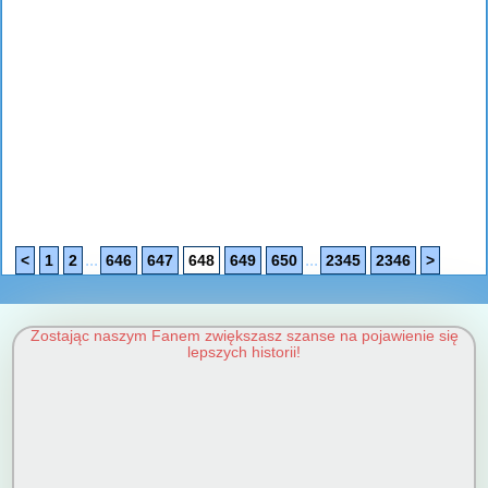
...
...
<
1
2
646
647
648
649
650
2345
2346
>
Zostając naszym Fanem zwiększasz szanse na pojawienie się
lepszych historii!