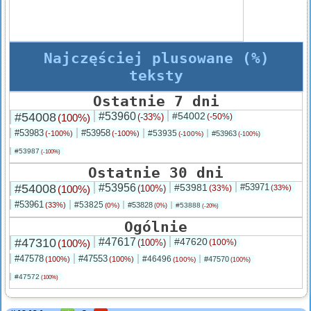
Najczęściej plusowane (%)
teksty
Ostatnie 7 dni
#54008
#53960
#54002
(100%)
(-33%)
(-50%)
#53983
#53958
#53935
(-100%)
(-100%)
#53963
(-100%)
(-100%)
#53987
(-100%)
Ostatnie 30 dni
#54008
#53956
#53981
#53971
(100%)
(100%)
(33%)
(33%)
#53961
#53825
(33%)
#53828
(0%)
#53888
(0%)
(-20%)
Ogólnie
#47310
#47617
#47620
(100%)
(100%)
(100%)
#47578
#47553
#46496
(100%)
(100%)
#47570
(100%)
(100%)
#47572
(100%)