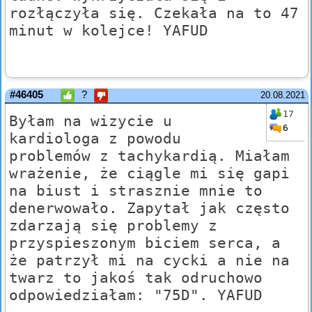
rozłączyła się. Czekała na to 47
minut w kolejce! YAFUD
#46405
?
20.08.2021
17
Byłam na wizycie u
6
kardiologa z powodu
problemów z tachykardią. Miałam
wrażenie, że ciągle mi się gapi
na biust i strasznie mnie to
denerwowało. Zapytał jak często
zdarzają się problemy z
przyspieszonym biciem serca, a
że patrzył mi na cycki a nie na
twarz to jakoś tak odruchowo
odpowiedziałam: "75D". YAFUD