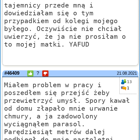
tajemnicy przede mną i
dowiedziałam się o tym
przypadkiem od kolegi mojego
byłego. Oczywiście nie chciał
uwierzyć, że ja nie prosiłam o
to mojej matki. YAFUD
#46409
?
21.08.2021
13
Miałem problem w pracy i
1
poszedłem się przejść żeby
przewietrzyć umysł. Spory kawał
od domu złapało mnie urwanie
chmury, a ja zadowolony
wyciągnąłem parasol.
Parędziesiąt metrów dalej
podbiegł do mnie nastoletni