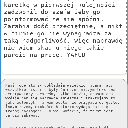
karetkę w pierwszej kolejności
zadzwonił do szefa żeby go
poinformować że się spóźni.
Zarabia dość przeciętnie, a nikt
w firmie go nie wynagradza za
taką nadgorliwość, więc naprawdę
nie wiem skąd u niego takie
parcie na pracę. YAFUD
Nasi moderatorzy dokładają wszelkich starań aby
wszystkie historie były śmieszne niczym tekstowe
demotywatory. Jesteśmy tylko ludźmi, czasem coś
wydaje nam się naprawdę śmieszne i traktujemy to
jako autentyk - a wam wcale nie przypada do gustu.
Innym razem, niektóre historie wydają nam się
trochę naciągane - a wy uważacie, że tekst jest
bardzo zabawny.
Liczy się opinia większości, dlatego nie bądź