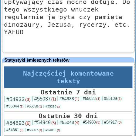
upływający czas mocno dołuje. Do
tego wszystkiego wnuczek
regularnie ją pyta czy pamięta
dinozaury, Jezusa, rycerzy. etc.
YAFUD
Statystyki śmiesznych tekstów
Najczęściej komentowane
teksty
Ostatnie 7 dni
#54933
#55037
#54938
#55038
#55109
(3)
(1)
(1)
(1)
(1)
#55044
#55050
(1)
#55280
(1)
(0)
Ostatnie 30 dni
#54893
#54949
#55048
#54980
#54917
(6)
(5)
(4)
(3)
(3)
#54861
#55007
(3)
#54933
(3)
(3)