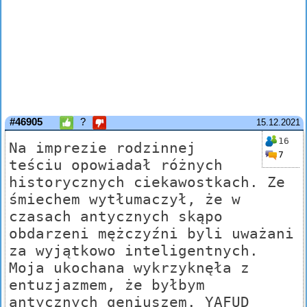
#46905
?
15.12.2021
16
Na imprezie rodzinnej
7
teściu opowiadał różnych
historycznych ciekawostkach. Ze
śmiechem wytłumaczył, że w
czasach antycznych skąpo
obdarzeni mężczyźni byli uważani
za wyjątkowo inteligentnych.
Moja ukochana wykrzyknęła z
entuzjazmem, że byłbym
antycznych geniuszem. YAFUD