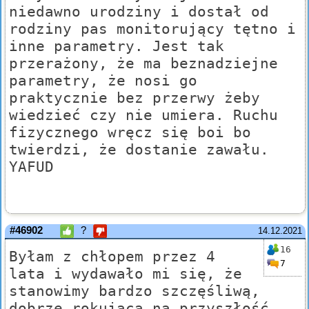
niedawno urodziny i dostał od
rodziny pas monitorujący tętno i
inne parametry. Jest tak
przerażony, że ma beznadziejne
parametry, że nosi go
praktycznie bez przerwy żeby
wiedzieć czy nie umiera. Ruchu
fizycznego wręcz się boi bo
twierdzi, że dostanie zawału.
YAFUD
#46902
?
14.12.2021
16
Byłam z chłopem przez 4
7
lata i wydawało mi się, że
stanowimy bardzo szczęśliwą,
dobrze rokującą na przyszłość