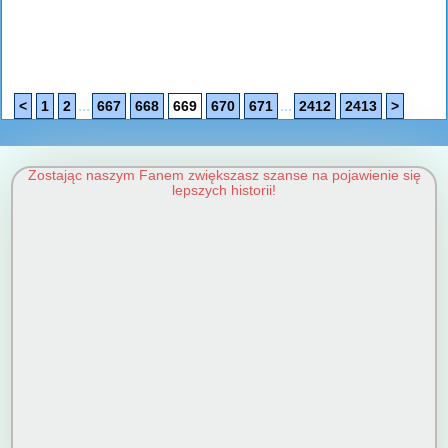
...
...
<
1
2
667
668
669
670
671
2412
2413
>
Zostając naszym Fanem zwiększasz szanse na pojawienie się
lepszych historii!