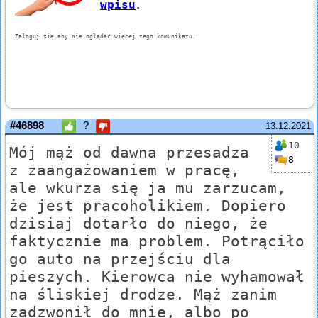
#46898
?
13.12.2021
10
Mój mąż od dawna przesadza
8
z zaangażowaniem w pracę,
ale wkurza się ja mu zarzucam,
że jest pracoholikiem. Dopiero
dzisiaj dotarło do niego, że
faktycznie ma problem. Potrąciło
go auto na przejściu dla
pieszych. Kierowca nie wyhamował
na śliskiej drodze. Mąż zanim
zadzwonił do mnie, albo po