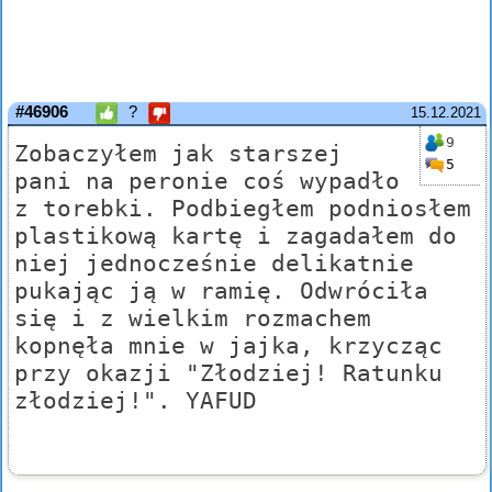
#46906
?
15.12.2021
9
Zobaczyłem jak starszej
5
pani na peronie coś wypadło
z torebki. Podbiegłem podniosłem
plastikową kartę i zagadałem do
niej jednocześnie delikatnie
pukając ją w ramię. Odwróciła
się i z wielkim rozmachem
kopnęła mnie w jajka, krzycząc
przy okazji "Złodziej! Ratunku
złodziej!". YAFUD