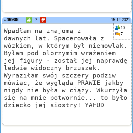
#46908
?
15.12.2021
13
Wpadłam na znajomą z
7
dawnych lat. Spacerowała z
wózkiem, w którym był niemowlak.
Byłam pod olbrzymim wrażeniem
jej figury - został jej naprawdę
ledwie widoczny brzuszek.
Wyraziłam swój szczery podziw
mówiąc, że wygląda PRAWIE jakby
nigdy nie była w ciąży. Wkurzyła
się na mnie potwornie... to było
dziecko jej siostry! YAFUD