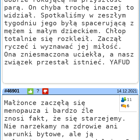
parą. On chyba trochę inaczej to
widział. Spotkaliśmy w zeszłym
tygodniu jego byłą spacerującą z
mężem i małym dzieckiem. Chłop
totalnie się rozkleił. Zaczął
ryczeć i wyznawać jej miłość.
Ona zniesmaczona uciekła, a nasz
związek przestał istnieć. YAFUD
#46901
?
14.12.2021
11
Małżonce zaczęłą się
6
menopauza i bardzo źle
znosi fakt, że się starzejemy.
Nie narzekamy na zdrowie ani
warunki bytowe, ale ją