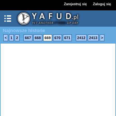
Zarejestruj się
Zaloguj się
Najnowsze historie
...
...
<
1
2
667
668
669
670
671
2412
2413
>