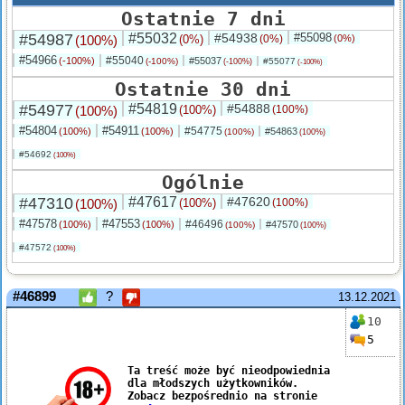
Ostatnie 7 dni
#54987
#55032
#54938
#55098
(100%)
(0%)
(0%)
(0%)
#54966
#55040
(-100%)
#55037
(-100%)
#55077
(-100%)
(-100%)
Ostatnie 30 dni
#54977
#54819
#54888
(100%)
(100%)
(100%)
#54804
#54911
#54775
(100%)
(100%)
#54863
(100%)
(100%)
#54692
(100%)
Ogólnie
#47310
#47617
#47620
(100%)
(100%)
(100%)
#47578
#47553
#46496
(100%)
(100%)
#47570
(100%)
(100%)
#47572
(100%)
#46899
?
13.12.2021
10
5