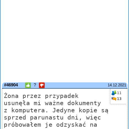
#46904
?
14.12.2021
11
Żona przez przypadek
13
usunęła mi ważne dokumenty
z komputera. Jedyne kopie są
sprzed parunastu dni, więc
próbowałem je odzyskać na