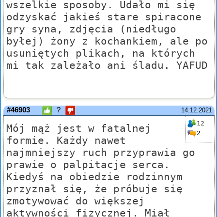
wszelkie sposoby. Udało mi się
odzyskać jakieś stare spiracone
gry syna, zdjęcia (niedługo
byłej) żony z kochankiem, ale po
usuniętych plikach, na których
mi tak zależało ani śladu. YAFUD
#46903
?
14.12.2021
12
Mój mąż jest w fatalnej
2
formie. Każdy nawet
najmniejszy ruch przyprawia go
prawie o palpitacje serca.
Kiedyś na obiedzie rodzinnym
przyznał się, że próbuje się
zmotywować do większej
aktywności fizycznej. Miał