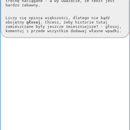
trochę naciągane - a wy uważacie, że tekst jest
bardzo zabawny.
Liczy się opinia większości, dlatego nie bądź
obojętny
głosuj
. Chcesz, żeby historie tutaj
zamieszczane były jeszcze śmieszniejsze? - głosuj,
komentuj i przede wszystkim dodawaj własne wpadki.