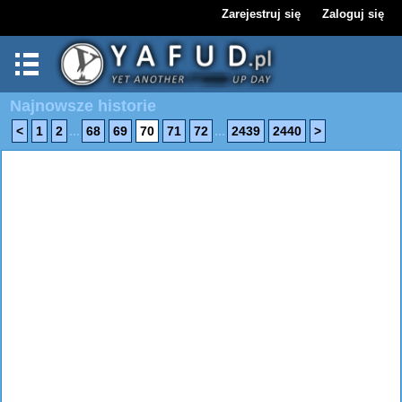
Zarejestruj się
Zaloguj się
Najnowsze historie
...
...
<
1
2
68
69
70
71
72
2439
2440
>