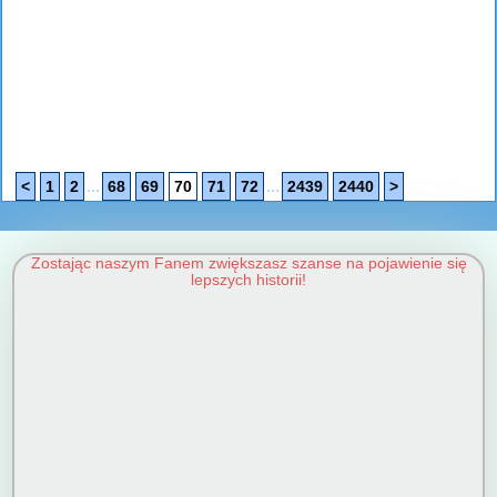
...
...
<
1
2
68
69
70
71
72
2439
2440
>
Zostając naszym Fanem zwiększasz szanse na pojawienie się
lepszych historii!