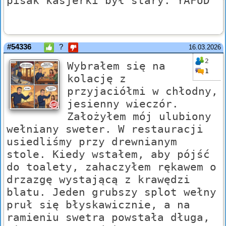
pisak kasjerki był stary. YAFUD
#54336
?
16.03.2026
2
Wybrałem się na
1
kolację z
przyjaciółmi w chłodny,
jesienny wieczór.
Założyłem mój ulubiony
wełniany sweter. W restauracji
usiedliśmy przy drewnianym
stole. Kiedy wstałem, aby pójść
do toalety, zahaczyłem rękawem o
drzazgę wystającą z krawędzi
blatu. Jeden grubszy splot wełny
pruł się błyskawicznie, a na
ramieniu swetra powstała długa,