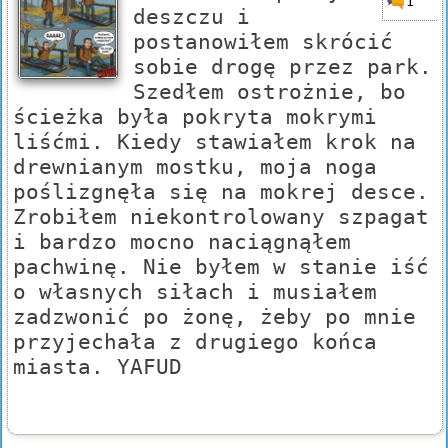
1
deszczu i
postanowiłem skrócić
sobie drogę przez park.
Szedłem ostrożnie, bo
ścieżka była pokryta mokrymi
liśćmi. Kiedy stawiałem krok na
drewnianym mostku, moja noga
poślizgnęła się na mokrej desce.
Zrobiłem niekontrolowany szpagat
i bardzo mocno naciągnąłem
pachwinę. Nie byłem w stanie iść
o własnych siłach i musiałem
zadzwonić po żonę, żeby po mnie
przyjechała z drugiego końca
miasta. YAFUD