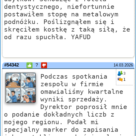
dentystycznego, niefortunnie
postawiłem stopę na metalowym
podnóżku. Poślizgnąłem się i
skręciłem kostkę z taką siłą, że
od razu spuchła. YAFUD
#54342
?
14.03.2026
3
Podczas spotkania
1
zespołu w firmie
omawialiśmy kwartalne
wyniki sprzedaży.
Dyrektor poprosił mnie
o podanie dokładnych liczb z
mojego regionu. Podał mi
specjalny marker do zapisania