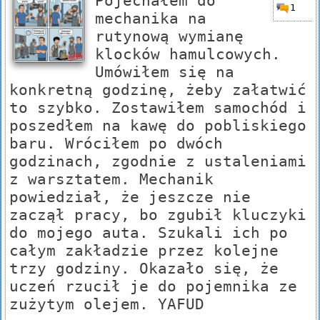
Pojechałem do
1
mechanika na
rutynową wymianę
klocków hamulcowych.
Umówiłem się na
konkretną godzinę, żeby załatwić
to szybko. Zostawiłem samochód i
poszedłem na kawę do pobliskiego
baru. Wróciłem po dwóch
godzinach, zgodnie z ustaleniami
z warsztatem. Mechanik
powiedział, że jeszcze nie
zaczął pracy, bo zgubił kluczyki
do mojego auta. Szukali ich po
całym zakładzie przez kolejne
trzy godziny. Okazało się, że
uczeń rzucił je do pojemnika ze
zużytym olejem. YAFUD