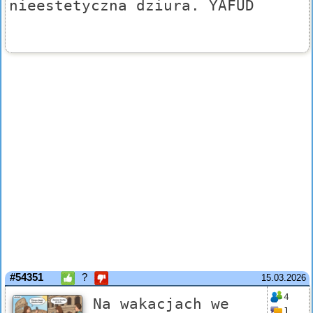
nieestetyczna dziura. YAFUD
#54351
?
15.03.2026
4
Na wakacjach we
1