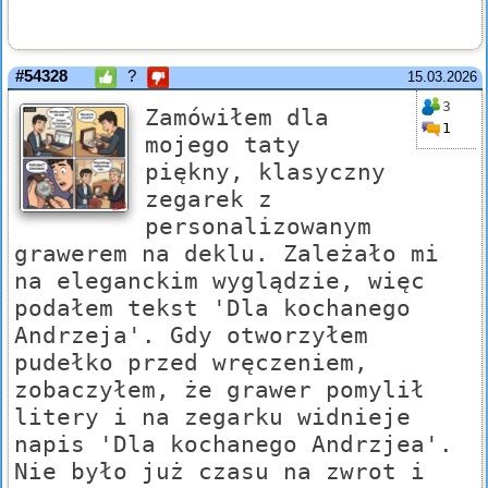
#54328
?
15.03.2026
3
Zamówiłem dla
1
mojego taty
piękny, klasyczny
zegarek z
personalizowanym
grawerem na deklu. Zależało mi
na eleganckim wyglądzie, więc
podałem tekst 'Dla kochanego
Andrzeja'. Gdy otworzyłem
pudełko przed wręczeniem,
zobaczyłem, że grawer pomylił
litery i na zegarku widnieje
napis 'Dla kochanego Andrzjea'.
Nie było już czasu na zwrot i