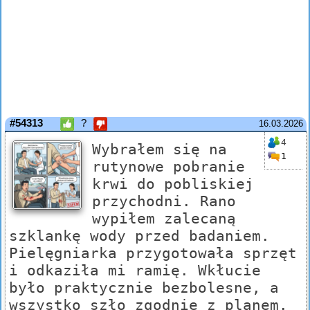
#54313
?
16.03.2026
4
Wybrałem się na
1
rutynowe pobranie
krwi do pobliskiej
przychodni. Rano
wypiłem zalecaną
szklankę wody przed badaniem.
Pielęgniarka przygotowała sprzęt
i odkaziła mi ramię. Wkłucie
było praktycznie bezbolesne, a
wszystko szło zgodnie z planem.