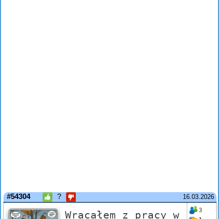
#54304
?
16.03.2026
3
Wracałem z pracy w