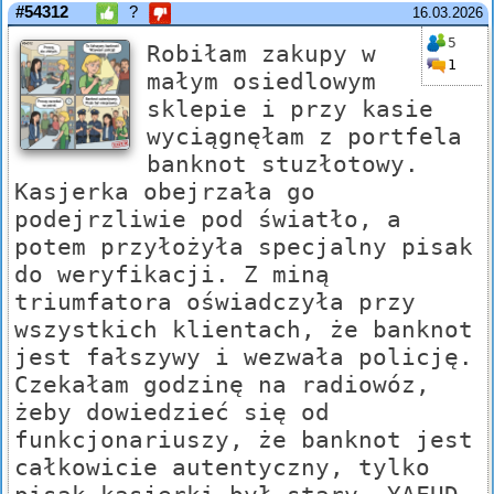
#54312
?
16.03.2026
5
Robiłam zakupy w
1
małym osiedlowym
sklepie i przy kasie
wyciągnęłam z portfela
banknot stuzłotowy.
Kasjerka obejrzała go
podejrzliwie pod światło, a
potem przyłożyła specjalny pisak
do weryfikacji. Z miną
triumfatora oświadczyła przy
wszystkich klientach, że banknot
jest fałszywy i wezwała policję.
Czekałam godzinę na radiowóz,
żeby dowiedzieć się od
funkcjonariuszy, że banknot jest
całkowicie autentyczny, tylko