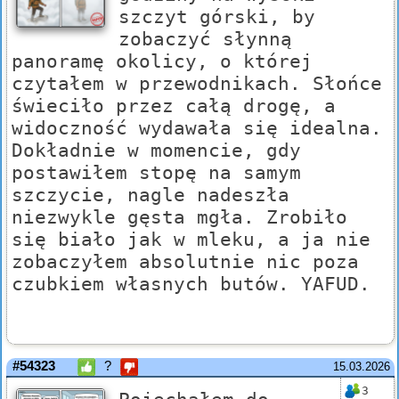
szczyt górski, by
zobaczyć słynną
panoramę okolicy, o której
czytałem w przewodnikach. Słońce
świeciło przez całą drogę, a
widoczność wydawała się idealna.
Dokładnie w momencie, gdy
postawiłem stopę na samym
szczycie, nagle nadeszła
niezwykle gęsta mgła. Zrobiło
się biało jak w mleku, a ja nie
zobaczyłem absolutnie nic poza
czubkiem własnych butów. YAFUD.
#54323
?
15.03.2026
3