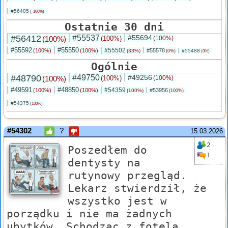
#56405
(-100%)
Ostatnie 30 dni
#56412
#55537
#55694
(100%)
(100%)
(100%)
#55592
#55550
#55502
(100%)
(100%)
#55578
(33%)
#55488
(0%)
(0%)
Ogólnie
#48790
#49750
#49256
(100%)
(100%)
(100%)
#49591
#48850
#54359
(100%)
(100%)
#53956
(100%)
(100%)
#54375
(100%)
#54302
?
15.03.2026
2
Poszedłem do
1
dentysty na
rutynowy przegląd.
Lekarz stwierdził, że
wszystko jest w
porządku i nie ma żadnych
ubytków. Schodząc z fotela