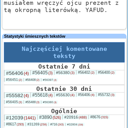
musiałem wręczyć ojcu prezent z
tą okropną literówką. YAFUD.
Statystyki śmiesznych tekstów
Najczęściej komentowane
teksty
Ostatnie 7 dni
#56406
#56405
#56380
#56402
#56400
(4)
(3)
(3)
(2)
(2)
#56451
#56408
(2)
#56397
(2)
(2)
Ostatnie 30 dni
#55582
#55618
#55630
#56406
#55732
(4)
(4)
(4)
(4)
(3)
#56405
#55488
(3)
#56380
(3)
(3)
Ogólnie
#12039
#3890
#20916
#8676
(1441)
(526)
(488)
(315)
#8617
#31269
(293)
#716
(258)
#32804
(243)
(216)