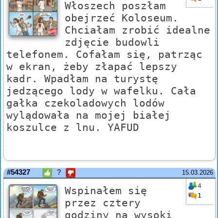
Włoszech poszłam
obejrzeć Koloseum.
Chciałam zrobić idealne
zdjęcie budowli
telefonem. Cofałam się, patrząc
w ekran, żeby złapać lepszy
kadr. Wpadłam na turystę
jedzącego lody w wafelku. Cała
gałka czekoladowych lodów
wylądowała na mojej białej
koszulce z lnu. YAFUD
#54327
?
15.03.2026
4
Wspinałem się
1
przez cztery
godziny na wysoki