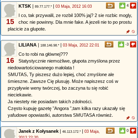
KTSK
|
|
4
03 Maja, 2012 16:03
89.77.177.*
I co, tak przywalil, ze rozbil 100% jaj? 2 sie rozbic mogly,
15
choc nie powinny. Dla mnie fake. A jezeli nie to po prostu
placicie za glupote.
LILIANA
|
|
-3
03 Maja, 2012 22:01
188.146.98.*
Co to robi na głównej???
16
Statystycznie niemożliwe, głupota zmyślona przez
niedowartościowanego małolata !
SMUTAS, Ty piszesz dużo lepiej, choć zmyślone ale
śmieszne. Zawsze Cię plusuję. Może napiszesz coś w
przypływie weny twórczej, bo zaczyna tu się robić
nieciekawie.
Ja niestety nie posiadam takich zdolności.
Często kupuję gazetę "Angora ",tam kilka razy ukazały się
yafudowe opowiastki, autorstwa SMUTASA również.
Janek z Kołysanek
|
|
0
03 Maja,
46.113.172.*
2012 22:20