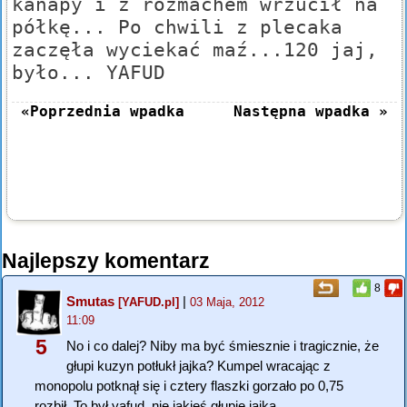
kanapy i z rozmachem wrzucił na
półkę... Po chwili z plecaka
zaczęła wyciekać maź...120 jaj,
było... YAFUD
«Poprzednia wpadka
Następna wpadka »
Najlepszy komentarz
8
Smutas
|
[YAFUD.pl]
03 Maja, 2012
11:09
5
No i co dalej? Niby ma być śmiesznie i tragicznie, że
głupi kuzyn potłukł jajka? Kumpel wracając z
monopolu potknął się i cztery flaszki gorzało po 0,75
rozbił. To był yafud, nie jakieś głupie jajka.