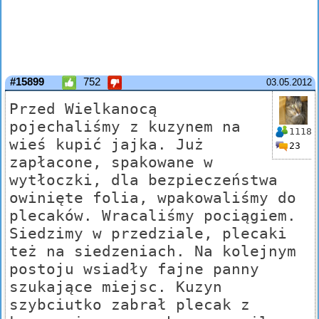
#15899
752
03.05.2012
Przed Wielkanocą
pojechaliśmy z kuzynem na
1118
wieś kupić jajka. Już
23
zapłacone, spakowane w
wytłoczki, dla bezpieczeństwa
owinięte folia, wpakowaliśmy do
plecaków. Wracaliśmy pociągiem.
Siedzimy w przedziale, plecaki
też na siedzeniach. Na kolejnym
postoju wsiadły fajne panny
szukające miejsc. Kuzyn
szybciutko zabrał plecak z