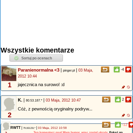
Wszystkie komentarze
Paranienormalna <3
|
|
-4
03 Maja,
pinger.pl
2012 10:44
1
jajecznica na surowo! :d
K.
|
|
2
03 Maja, 2012 10:47
80.53.187.*
Cóż, z pewnością oryginalny podryw...
2
-12
RWTT
|
|
03 Maja, 2012 10:58
79.163.231.*
Ten komentarz psuł Wam humor, więc został ukryty.
Pokaż go