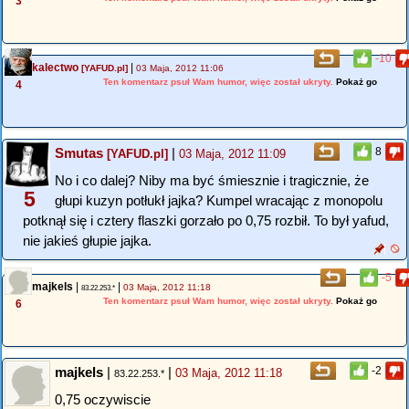
3
-10
kalectwo
|
[YAFUD.pl]
03 Maja, 2012 11:06
Ten komentarz psuł Wam humor, więc został ukryty.
Pokaż go
4
Smutas
|
8
[YAFUD.pl]
03 Maja, 2012 11:09
No i co dalej? Niby ma być śmiesznie i tragicznie, że
5
głupi kuzyn potłukł jajka? Kumpel wracając z monopolu
potknął się i cztery flaszki gorzało po 0,75 rozbił. To był yafud,
nie jakieś głupie jajka.
-5
majkels
|
|
03 Maja, 2012 11:18
83.22.253.*
Ten komentarz psuł Wam humor, więc został ukryty.
Pokaż go
6
majkels
|
|
-2
03 Maja, 2012 11:18
83.22.253.*
0,75 oczywiscie