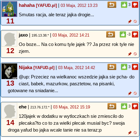
hahaha
|
3
[YAFUD.pl]
03 Maja, 2012 13:23
Smutas racja, ale teraz jajka drogie...
11
jaxo
|
|
-3
03 Maja, 2012 14:21
195.13.38.*
Oo boze... Na co komu tyle jajek ?? Ja przez rok tyle nie
12
zjem.
Nijaka
|
3
[YAFUD.pl]
03 Maja, 2012 14:42
@up: Przeciez na wielkanoc wszedzie jajka sie pcha- do
13
ciast, babek, mazurkow, pasztetow, na pisanki,
gotowane na sniadanie...
ehe
|
|
3
03 Maja, 2012 15:19
213.76.172.*
120jajek w dodatku w wytloczkach sie zmiescilo do
14
plecaka?to co to za wielki plecak musial byc? swoja
droga yafud bo jajka wcale tanie nie sa teraz;p