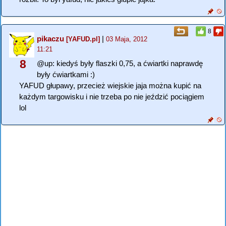
8
pikaczu
|
[YAFUD.pl]
03 Maja, 2012
11:21
8
@up: kiedyś były flaszki 0,75, a ćwiartki naprawdę
były ćwiartkami :)
YAFUD głupawy, przecież wiejskie jaja można kupić na
każdym targowisku i nie trzeba po nie jeździć pociągiem
lol