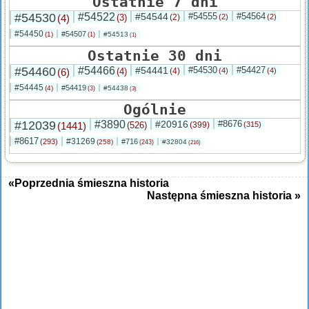
Ostatnie 7 dni
#54530
#54522
#54544
#54555
#54564
(4)
(3)
(2)
(2)
(2)
#54450
#54507
(1)
#54513
(1)
(1)
Ostatnie 30 dni
#54460
#54466
#54441
#54530
#54427
(6)
(4)
(4)
(4)
(4)
#54445
#54419
(4)
#54438
(3)
(3)
Ogólnie
#12039
#3890
#20916
#8676
(1441)
(526)
(399)
(315)
#8617
#31269
(293)
#716
(258)
#32804
(243)
(216)
«Poprzednia śmieszna historia
Następna śmieszna historia »