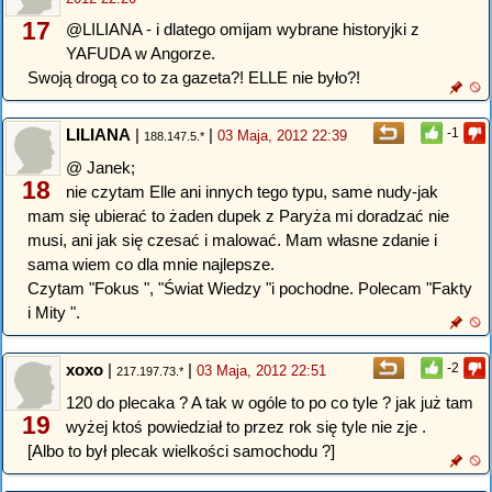
17
@LILIANA - i dlatego omijam wybrane historyjki z
YAFUDA w Angorze.
Swoją drogą co to za gazeta?! ELLE nie było?!
LILIANA
|
|
-1
03 Maja, 2012 22:39
188.147.5.*
@ Janek;
18
nie czytam Elle ani innych tego typu, same nudy-jak
mam się ubierać to żaden dupek z Paryża mi doradzać nie
musi, ani jak się czesać i malować. Mam własne zdanie i
sama wiem co dla mnie najlepsze.
Czytam "Fokus ", "Świat Wiedzy "i pochodne. Polecam "Fakty
i Mity ".
xoxo
|
|
-2
03 Maja, 2012 22:51
217.197.73.*
120 do plecaka ? A tak w ogóle to po co tyle ? jak już tam
19
wyżej ktoś powiedział to przez rok się tyle nie zje .
[Albo to był plecak wielkości samochodu ?]