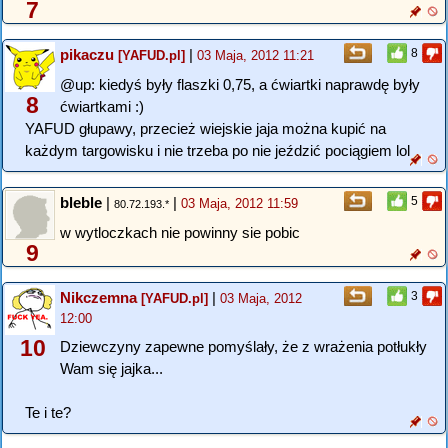
7
pikaczu
|
8
[YAFUD.pl]
03 Maja, 2012 11:21
@up: kiedyś były flaszki 0,75, a ćwiartki naprawdę były
8
ćwiartkami :)
YAFUD głupawy, przecież wiejskie jaja można kupić na
każdym targowisku i nie trzeba po nie jeździć pociągiem lol
bleble
|
|
5
03 Maja, 2012 11:59
80.72.193.*
w wytloczkach nie powinny sie pobic
9
Nikczemna
|
3
[YAFUD.pl]
03 Maja, 2012
12:00
10
Dziewczyny zapewne pomyślały, że z wrażenia potłukły
Wam się jajka...
Te i te?