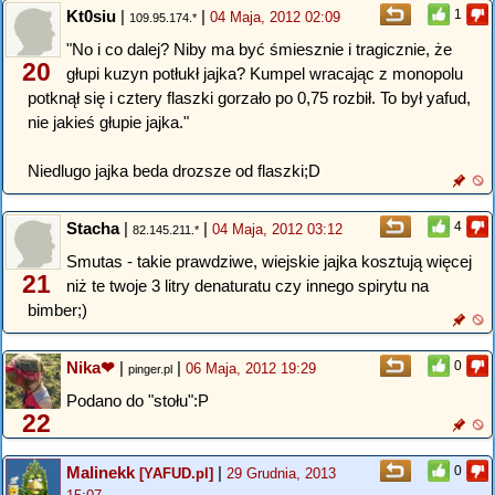
Kt0siu
|
|
1
04 Maja, 2012 02:09
109.95.174.*
"No i co dalej? Niby ma być śmiesznie i tragicznie, że
20
głupi kuzyn potłukł jajka? Kumpel wracając z monopolu
potknął się i cztery flaszki gorzało po 0,75 rozbił. To był yafud,
nie jakieś głupie jajka."
Niedlugo jajka beda drozsze od flaszki;D
Stacha
|
|
4
04 Maja, 2012 03:12
82.145.211.*
Smutas - takie prawdziwe, wiejskie jajka kosztują więcej
21
niż te twoje 3 litry denaturatu czy innego spirytu na
bimber;)
Nika❤
|
|
0
06 Maja, 2012 19:29
pinger.pl
Podano do "stołu":P
22
Malinekk
|
0
[YAFUD.pl]
29 Grudnia, 2013