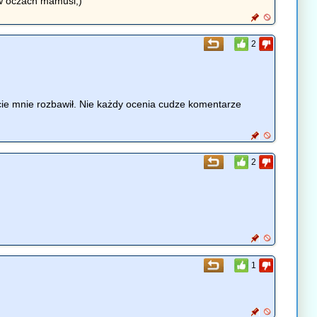
c w oczach mamusi;)
2
ecie mnie rozbawił. Nie każdy ocenia cudze komentarze
2
1