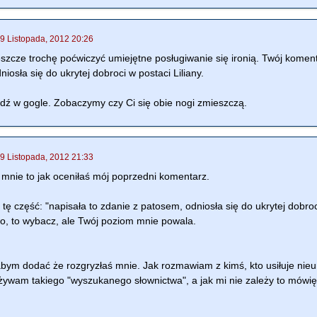
9 Listopada, 2012 20:26
eszcze trochę poćwiczyć umiejętne posługiwanie się ironią. Twój kom
iosła się do ukrytej dobroci w postaci Liliany.
dź w gogle. Zobaczymy czy Ci się obie nogi zmieszczą.
9 Listopada, 2012 21:33
a mnie to jak oceniłaś mój poprzedni komentarz.
ę część: "napisała to zdanie z patosem, odniosła się do ukrytej dobroci w
o, to wybacz, ale Twój poziom mnie powala.
łabym dodać że rozgryzłaś mnie. Jak rozmawiam z kimś, kto usiłuje nieu
żywam takiego "wyszukanego słownictwa", a jak mi nie zależy to mówi