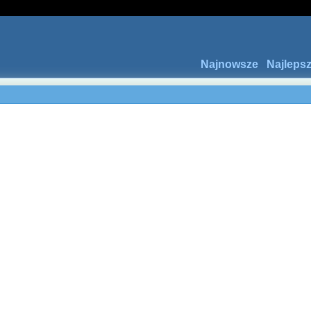
Najnowsze
Najleps