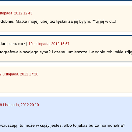
istopada, 2012 12:43
obnie. Matka mojej lubej też tęskni za jej byłym. **uj jej w d...!
aka
|
|
19 Listopada, 2012 15:57
83.16.150.*
tografowała swojego syna? I czemu umieszcza i w ogóle robi takie zdj
9 Listopada, 2012 17:26
9 Listopada, 2012 20:10
 wzruszają, to może w ciąży jesteś, albo to jakaś burza hormonalna?