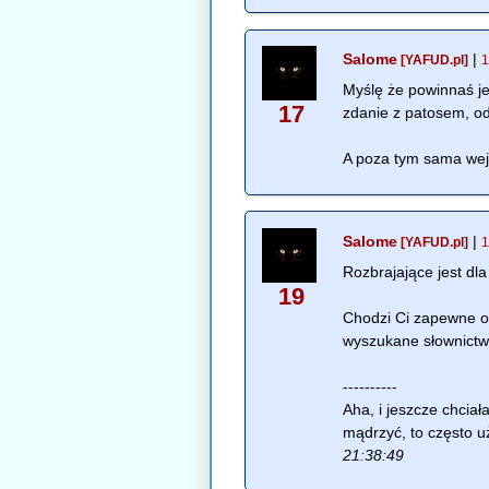
Salome
|
[YAFUD.pl]
1
Myślę że powinnaś j
17
zdanie z patosem, odn
A poza tym sama wej
Salome
|
[YAFUD.pl]
1
Rozbrajające jest dl
19
Chodzi Ci zapewne o t
wyszukane słownictw
----------
Aha, i jeszcze chcia
mądrzyć, to często u
21:38:49