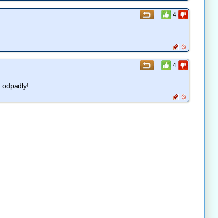
4
4
e odpadły!