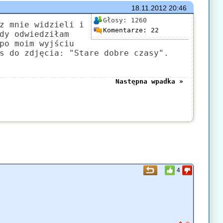
18.11.2012
20:46
Głosy:
1260
z mnie widzieli i
Komentarze:
22
dy odwiedziłam
po moim wyjściu
s do zdjęcia: "Stare dobre czasy".
Następna wpadka »
4