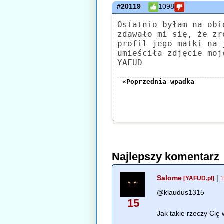
#20119
1098
Ostatnio byłam na obi
zdawało mi się, że zr
profil jego matki na 
umieściła zdjęcie moj
YAFUD
«Poprzednia wpadka
Najlepszy komentarz
Salome
|
[YAFUD.pl]
1
@klaudus1315
15
Jak takie rzeczy Cię