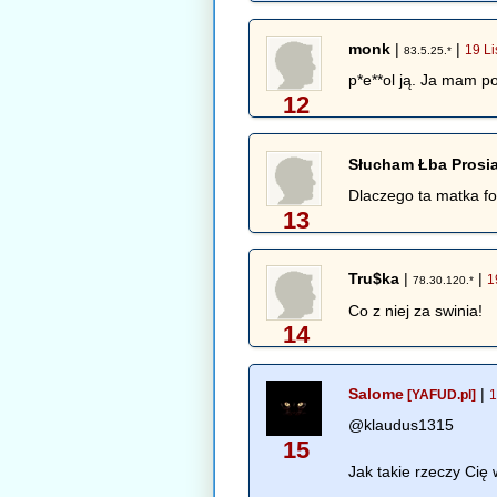
monk
|
|
19 L
83.5.25.*
p*e**ol ją. Ja mam pod
12
Słucham Łba Prosi
Dlaczego ta matka fo
13
Tru$ka
|
|
1
78.30.120.*
Co z niej za swinia!
14
Salome
|
[YAFUD.pl]
1
@klaudus1315
15
Jak takie rzeczy Cię