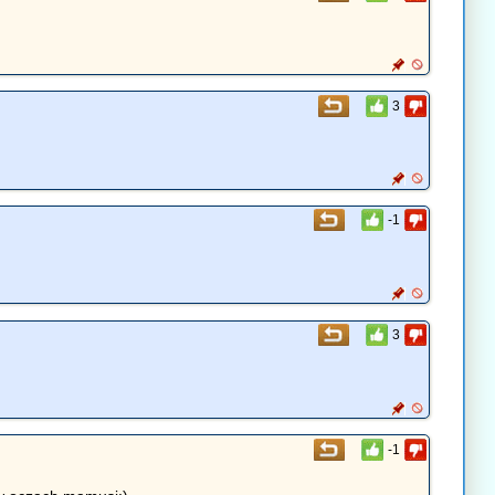
3
-1
3
-1