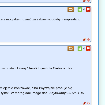
4
entarz mogłabym uznać za zabawny, gdybym napisała to
4
 postaci Liliany."Jeżeli to jest dla Ciebie aż tak
miejętnie ironizować, albo zwyczajnie próbuje się
ę tylko: "W mordę dać, mogę dać".
Edytowany: 2012:11:19