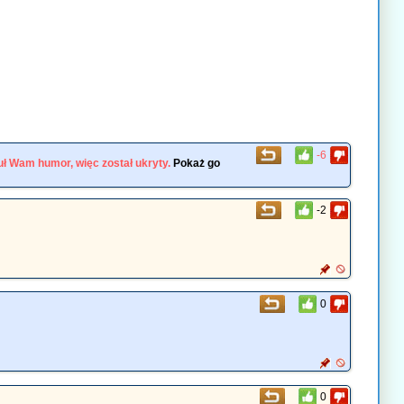
-6
ł Wam humor, więc został ukryty.
Pokaż go
-2
0
0