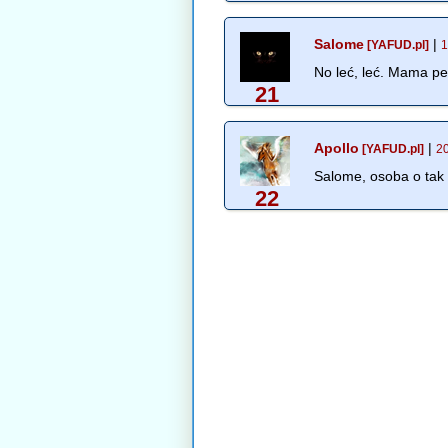
Salome
|
[YAFUD.pl]
1
No leć, leć. Mama pe
21
Apollo
|
[YAFUD.pl]
2
Salome, osoba o tak g
22