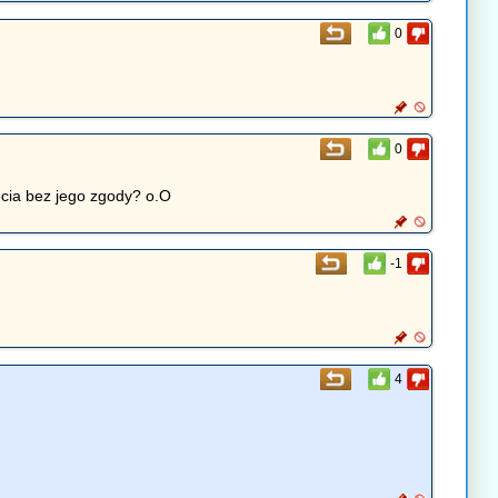
0
0
ęcia bez jego zgody? o.O
-1
4