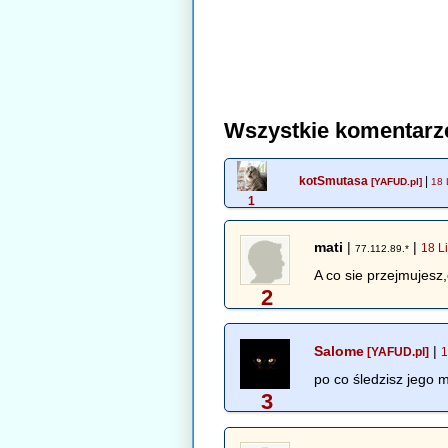
Wszystkie komentarz
kotSmutasa
|
[YAFUD.pl]
18 
1
mati
|
|
18 L
77.112.89.*
A co sie przejmujesz,
2
Salome
|
[YAFUD.pl]
1
po co śledzisz jego m
3