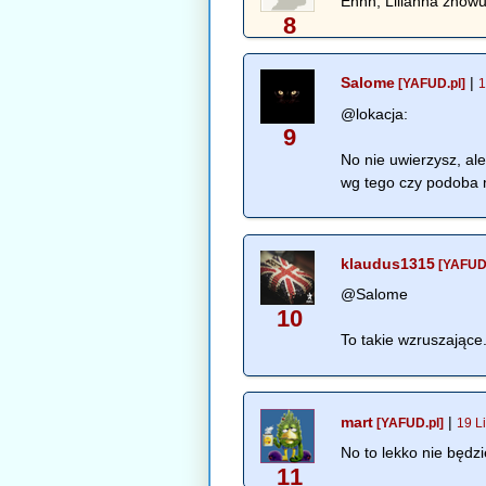
Ehhh, Lilianna znowu 
8
Salome
|
[YAFUD.pl]
1
@lokacja:
9
No nie uwierzysz, al
wg tego czy podoba m
klaudus1315
[YAFUD.
@Salome
10
To takie wzruszające.
mart
|
[YAFUD.pl]
19 L
No to lekko nie będzi
11