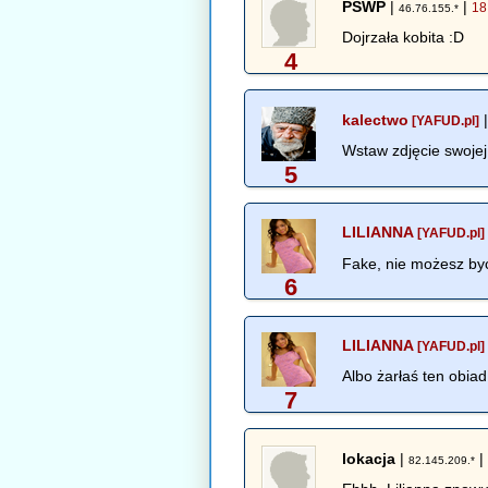
PSWP
|
|
18
46.76.155.*
Dojrzała kobita :D
4
kalectwo
[YAFUD.pl]
Wstaw zdjęcie swojej
5
LILIANNA
[YAFUD.pl]
Fake, nie możesz być
6
LILIANNA
[YAFUD.pl]
Albo żarłaś ten obia
7
lokacja
|
82.145.209.*