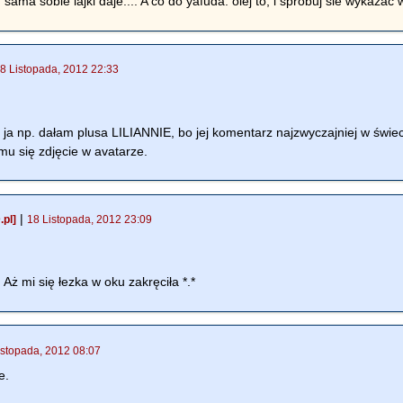
sama sobie lajki daje.... A co do yafuda: olej to, i sprobuj sie wykaza
8 Listopada, 2012 22:33
e ja np. dałam plusa LILIANNIE, bo jej komentarz najzwyczajniej w świ
u się zdjęcie w avatarze.
|
pl]
18 Listopada, 2012 23:09
 Aż mi się łezka w oku zakręciła *.*
istopada, 2012 08:07
e.