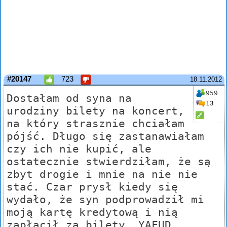
#20147
723
18.11.2012
959
Dostałam od syna na
13
urodziny bilety na koncert,
na który strasznie chciałam
pójść. Długo się zastanawiałam
czy ich nie kupić, ale
ostatecznie stwierdziłam, że są
zbyt drogie i mnie na nie nie
stać. Czar prysł kiedy się
wydało, że syn podprowadził mi
moją kartę kredytową i nią
zapłacił za bilety. YAFUD