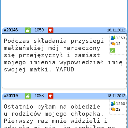
#20146
1059
18.11.2012
1363
Podczas składania przysięgi
12
małżeńskiej mój narzeczony
się przejęzyczył i zamiast
mojego imienia wypowiedział imię
swojej matki. YAFUD
#20119
1098
18.11.2012
1260
Ostatnio byłam na obiedzie
22
u rodziców mojego chłopaka.
Pierwszy raz mnie widzieli i
zdawało mi się, że zrobiłam na