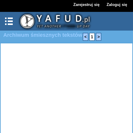
Zarejestruj się
Zaloguj się
Archiwum śmiesznych tekstów
<
1
>