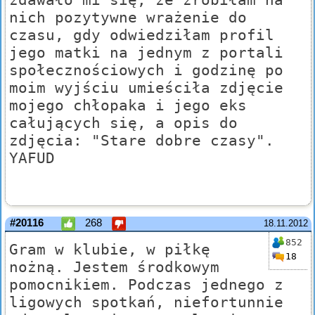
nich pozytywne wrażenie do
czasu, gdy odwiedziłam profil
jego matki na jednym z portali
społecznościowych i godzinę po
moim wyjściu umieściła zdjęcie
mojego chłopaka i jego eks
całujących się, a opis do
zdjęcia: "Stare dobre czasy".
YAFUD
#20116
268
18.11.2012
852
Gram w klubie, w piłkę
18
nożną. Jestem środkowym
pomocnikiem. Podczas jednego z
ligowych spotkań, niefortunnie