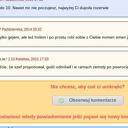
 do 10. Nawet nic nie poczujesz, najwyżej Ci dupola rozerwie
7 Października, 2014 20:32
tylko gejem, ale też trolem i po prostu robi sobie z Ciebie nomen omen 
|
13 Kwietnia, 2021 17:33
4.96.*
źcie, że szef proponował, gość odmówił i w ramach zemsty po powrocie
Nie chcesz, aby coś ci umknęło?
ostaniesz wtedy powiadomienie jeśli pojawi się nowy ko