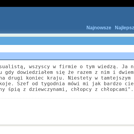
Najnowsze
Najleps
sualistą, wszyscy w firmie o tym wiedzą. Ja n
u gdy dowiedziałem się że razem z nim i dwiem
na drugi koniec kraju. Niestety w tamtejszym 
koje. Szef od tygodnia mówi mi jak bardzo cie
ny śpią z dziewczynami, chłopcy z chłopcami".