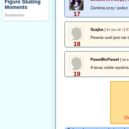
Zamknij oczy i policz
17
Szajba
|
|
0
87.101.35.*
Pewnie szef jest nie 
18
PawełBoPaweł
|
89.6
A teraz sobie wyobra
19
D