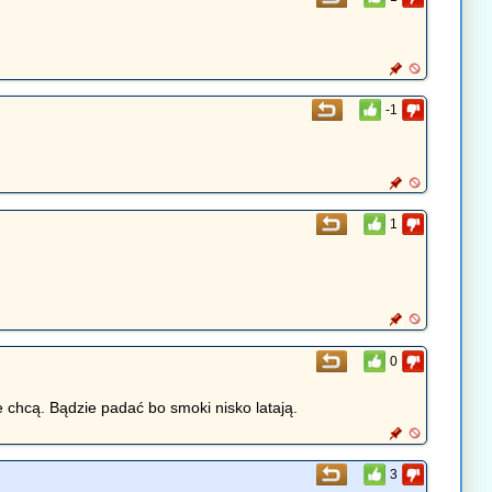
-1
1
0
e chcą. Bądzie padać bo smoki nisko latają.
3