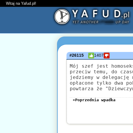
Witaj na Yafud.pl!
#26115
1407
Mój szef jest homosek
przeciw temu, do czas
jedziemy w delegację 
opłacone tylko dwa po
powtarza że "Dziewczy
«Poprzednia wpadka