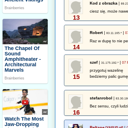
Kod z obrazka
|
89.2
ciesz się, może nawe
13
Robert
|
|
0
83.11.165.*
Raz w dupę to nie ped
14
szef
|
|
07 
31.175.192.*
przygotuj wazelinę
15
bedziemy palic gum
stefanrobol
|
83.30.18
Bez sensu, czyli ludz
16
Beltane
|
[YAFUD.pl]