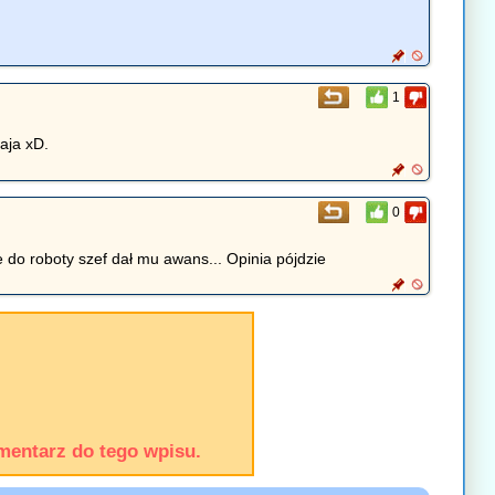
1
jaja xD.
0
 do roboty szef dał mu awans... Opinia pójdzie
mentarz do tego wpisu.