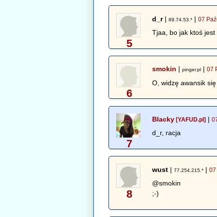
d_r
|
|
07 Paź
89.74.53.*
Tjaa, bo jak ktoś je
5
smokin
|
|
07 
pinger.pl
O, widzę awansik się 
6
Blacky
|
[YAFUD.pl]
0
d_r, racja
7
wust
|
|
07
77.254.215.*
@smokin
8
;-)