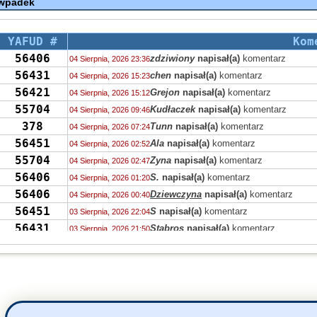
 wpadek
YAFUD #
Kom
56406
zdziwiony
napisał(a)
komentarz
04 Sierpnia, 2026 23:36
56431
chen
napisał(a)
komentarz
04 Sierpnia, 2026 15:23
56421
Grejon
napisał(a)
komentarz
04 Sierpnia, 2026 15:12
55704
Kudłaczek
napisał(a)
komentarz
04 Sierpnia, 2026 09:46
378
Tunn
napisał(a)
komentarz
04 Sierpnia, 2026 07:24
56451
Ala
napisał(a)
komentarz
04 Sierpnia, 2026 02:52
55704
Zyna
napisał(a)
komentarz
04 Sierpnia, 2026 02:47
56406
S.
napisał(a)
komentarz
04 Sierpnia, 2026 01:20
56406
Dziewczyna
napisał(a)
komentarz
04 Sierpnia, 2026 00:40
56451
S
napisał(a)
komentarz
03 Sierpnia, 2026 22:04
56431
Stabros
napisał(a)
komentarz
03 Sierpnia, 2026 21:50
56405
Stabros
napisał(a)
komentarz
03 Sierpnia, 2026 21:43
56406
Stabros
napisał(a)
komentarz
03 Sierpnia, 2026 21:38
1349
Ahtoh
napisał(a)
komentarz
03 Sierpnia, 2026 12:00
56406
zdziwiony
napisał(a)
komentarz
03 Sierpnia, 2026 11:44
56405
Marek
napisał(a)
komentarz
03 Sierpnia, 2026 10:09