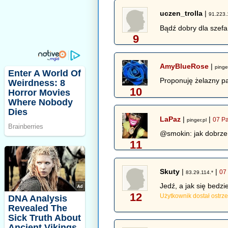
uczen_trolla
|
91.223.
Bądź dobry dla szefa 
9
AmyBlueRose
|
pinge
Proponuję żelazny pa
10
LaPaz
|
|
07 Pa
pinger.pl
@smokin: jak dobrze
11
Skuty
|
|
07
83.29.114.*
Jedź, a jak się bedzi
12
Użytkownik dostał ostrz