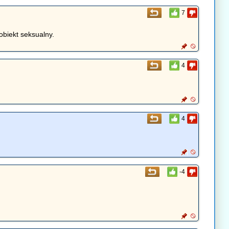
7
obiekt seksualny.
4
4
-4