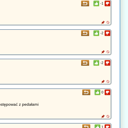
-1
-2
-2
0
 postępować z pedałami
1