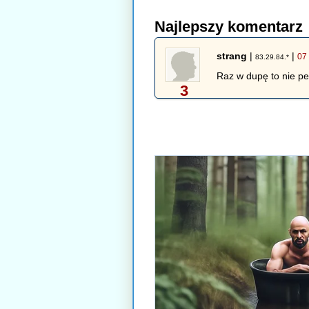
Najlepszy komentarz
strang
|
|
07
83.29.84.*
Raz w dupę to nie pe
3