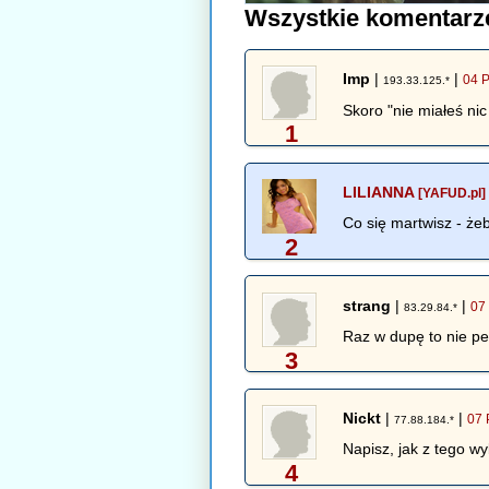
Wszystkie komentarz
Imp
|
|
04 P
193.33.125.*
Skoro "nie miałeś nic
1
LILIANNA
[YAFUD.pl]
Co się martwisz - że
2
strang
|
|
07
83.29.84.*
Raz w dupę to nie pe
3
Nickt
|
|
07 
77.88.184.*
Napisz, jak z tego w
4