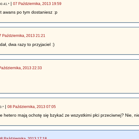
|
07 Października, 2013 19:59
30.41.*
t awans po tym dostaniesz :p
7 Października, 2013 21:21
ał, dwa razy to przyjaciel :)
Października, 2013 22:33
ę
|
08 Października, 2013 07:05
0.*
ie hetero mają ochotę się bzykać ze wszystkimi płci przeciwnej? Nie, ni
08 Października, 2013 17:18