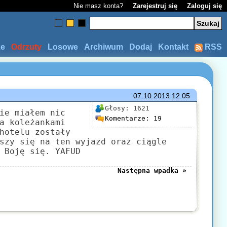
Nie masz konta?
Zarejestruj się
Zaloguj się
ze
Odrzuty
Losowe
Archiwum
Dodaj
Kontakt
RSS
07.10.2013
12:05
Głosy:
1621
ie miałem nic
Komentarze:
19
a koleżankami
hotelu zostały
szy się na ten wyjazd oraz ciągle
 Boję się. YAFUD
Następna wpadka »