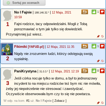
No I Fajnie
|
|
1
12 Maja, 2021
188.146.32.*
10:59
1
Fajni rodzice, tacy odpowiedzialni. Mogli z Tobą
porozmawiać o tym jak tylko się dowiedzieli.
Przynajmniej już wiesz.
Fikimiki
|
1
[YAFUD.pl]
12 Maja, 2021 11:35
Nigdy nie zrozumiem ludzi, którzy odstępują swoją
2
sypialnię.
PaniKrystyna
|
|
0
12 Maja, 2021 12:19
31.0.3.*
Jeśli córka nocuje tylko w domu, a był to jednorazowy
3
incydent to na miejscu rodziców też bym nic nie mówiła,
żeby jej niepotrzebnie nie stresować i zawstydzać.
Oczywiście obserwowała bym czy to się nie powtarza.
W odp. na kom.
#1
uż.
No I Fajnie
[ Zobacz ]