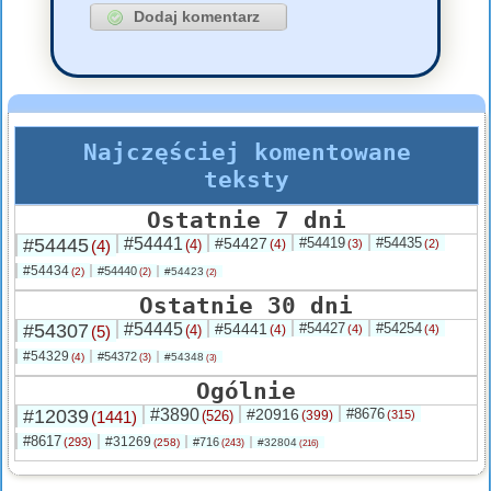
Najczęściej komentowane
teksty
Ostatnie 7 dni
#54445
#54441
#54427
#54419
#54435
(4)
(4)
(4)
(3)
(2)
#54434
#54440
(2)
#54423
(2)
(2)
Ostatnie 30 dni
#54307
#54445
#54441
#54427
#54254
(5)
(4)
(4)
(4)
(4)
#54329
#54372
(4)
#54348
(3)
(3)
Ogólnie
#12039
#3890
#20916
#8676
(1441)
(526)
(399)
(315)
#8617
#31269
(293)
#716
(258)
#32804
(243)
(216)