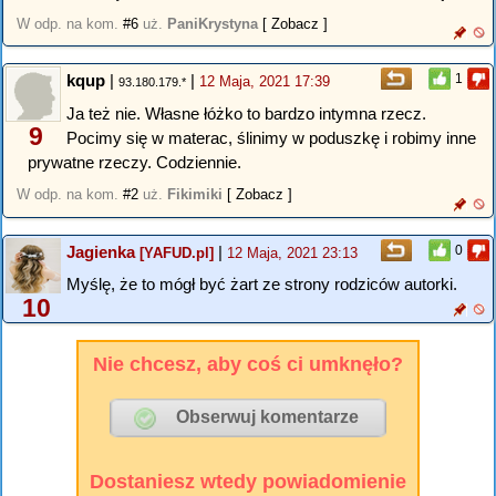
W odp. na kom.
#6
uż.
PaniKrystyna
[ Zobacz ]
kqup
|
|
1
12 Maja, 2021 17:39
93.180.179.*
Ja też nie. Własne łóżko to bardzo intymna rzecz.
9
Pocimy się w materac, ślinimy w poduszkę i robimy inne
prywatne rzeczy. Codziennie.
W odp. na kom.
#2
uż.
Fikimiki
[ Zobacz ]
Jagienka
|
0
[YAFUD.pl]
12 Maja, 2021 23:13
Myślę, że to mógł być żart ze strony rodziców autorki.
10
Nie chcesz, aby coś ci umknęło?
Dostaniesz wtedy powiadomienie