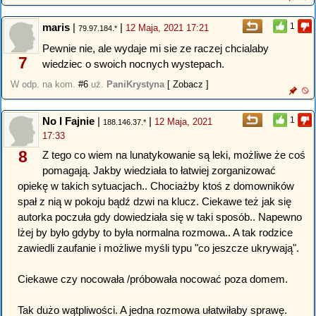
maris
|
|
1
12 Maja, 2021 17:21
79.97.184.*
Pewnie nie, ale wydaje mi sie ze raczej chcialaby
7
wiedziec o swoich nocnych wystepach.
W odp. na kom.
#6
uż.
PaniKrystyna
[ Zobacz ]
No I Fajnie
|
|
1
12 Maja, 2021
188.146.37.*
17:33
8
Z tego co wiem na lunatykowanie są leki, możliwe że coś
pomagają. Jakby wiedziała to łatwiej zorganizować
opiekę w takich sytuacjach.. Chociażby ktoś z domowników
spał z nią w pokoju bądź dzwi na klucz. Ciekawe też jak się
autorka poczuła gdy dowiedziała się w taki sposób.. Napewno
lżej by było gdyby to była normalna rozmowa.. A tak rodzice
zawiedli zaufanie i możliwe myśli typu "co jeszcze ukrywają".
Ciekawe czy nocowała /próbowała nocować poza domem.
Tak dużo wątpliwości. A jedna rozmowa ułatwiłaby sprawę.