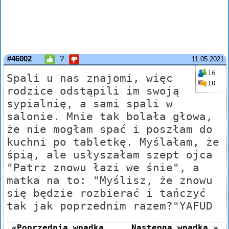
#46002
?
11.05.2021
16
Spali u nas znajomi, więc
10
rodzice odstąpili im swoją
sypialnię, a sami spali w
salonie. Mnie tak bolała głowa,
że nie mogłam spać i poszłam do
kuchni po tabletkę. Myślałam, że
śpią, ale usłyszałam szept ojca
"Patrz znowu łazi we śnie", a
matka na to: "Myślisz, że znowu
się będzie rozbierać i tańczyć
tak jak poprzednim razem?"YAFUD
«Poprzednia wpadka
Następna wpadka »