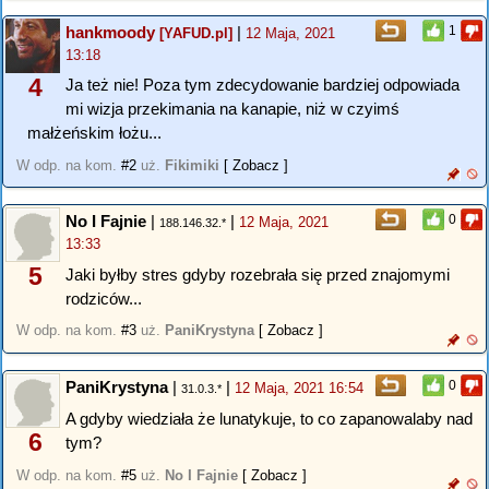
hankmoody
|
1
[YAFUD.pl]
12 Maja, 2021
13:18
4
Ja też nie! Poza tym zdecydowanie bardziej odpowiada
mi wizja przekimania na kanapie, niż w czyimś
małżeńskim łożu...
W odp. na kom.
#2
uż.
Fikimiki
[ Zobacz ]
No I Fajnie
|
|
0
12 Maja, 2021
188.146.32.*
13:33
5
Jaki byłby stres gdyby rozebrała się przed znajomymi
rodziców...
W odp. na kom.
#3
uż.
PaniKrystyna
[ Zobacz ]
PaniKrystyna
|
|
0
12 Maja, 2021 16:54
31.0.3.*
A gdyby wiedziała że lunatykuje, to co zapanowalaby nad
6
tym?
W odp. na kom.
#5
uż.
No I Fajnie
[ Zobacz ]