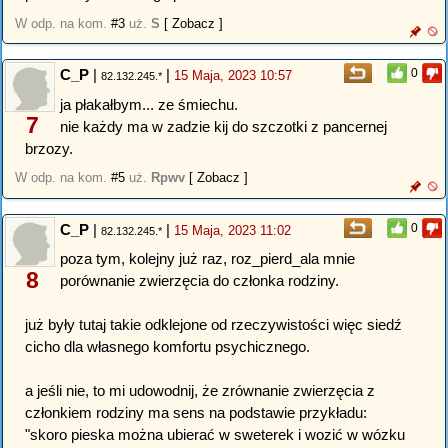
W odp. na kom.
#3
uż.
S
[ Zobacz ]
C_P
|
|
0
15 Maja, 2023 10:57
82.132.245.*
ja płakałbym... ze śmiechu.
7
nie każdy ma w zadzie kij do szczotki z pancernej
brzozy.
W odp. na kom.
#5
uż.
Rpwv
[ Zobacz ]
C_P
|
|
0
15 Maja, 2023 11:02
82.132.245.*
poza tym, kolejny już raz, roz_pierd_ala mnie
8
porównanie zwierzęcia do członka rodziny.
już były tutaj takie odklejone od rzeczywistości więc siedź
cicho dla własnego komfortu psychicznego.
a jeśli nie, to mi udowodnij, że zrównanie zwierzęcia z
członkiem rodziny ma sens na podstawie przykładu:
"skoro pieska można ubierać w sweterek i wozić w wózku