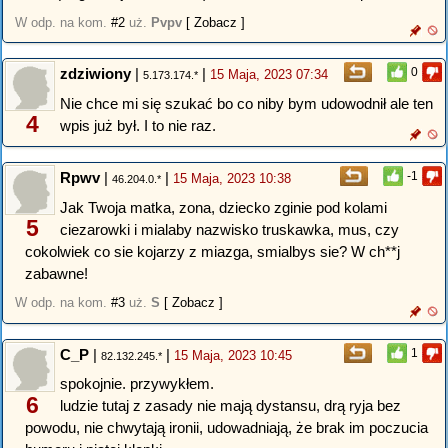
W odp. na kom.
#2
uż.
Pvpv
[ Zobacz ]
zdziwiony
|
|
0
15 Maja, 2023 07:34
5.173.174.*
Nie chce mi się szukać bo co niby bym udowodnił ale ten
4
wpis już był. I to nie raz.
Rpwv
|
|
-1
15 Maja, 2023 10:38
46.204.0.*
Jak Twoja matka, zona, dziecko zginie pod kolami
5
ciezarowki i mialaby nazwisko truskawka, mus, czy
cokolwiek co sie kojarzy z miazga, smialbys sie? W ch**j
zabawne!
W odp. na kom.
#3
uż.
S
[ Zobacz ]
C_P
|
|
1
15 Maja, 2023 10:45
82.132.245.*
spokojnie. przywykłem.
6
ludzie tutaj z zasady nie mają dystansu, drą ryja bez
powodu, nie chwytają ironii, udowadniają, że brak im poczucia