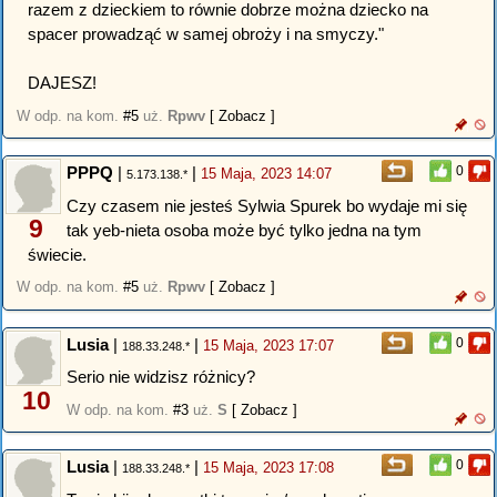
razem z dzieckiem to równie dobrze można dziecko na
spacer prowadząć w samej obroży i na smyczy."
DAJESZ!
W odp. na kom.
#5
uż.
Rpwv
[ Zobacz ]
PPPQ
|
|
0
15 Maja, 2023 14:07
5.173.138.*
Czy czasem nie jesteś Sylwia Spurek bo wydaje mi się
9
tak yeb-nieta osoba może być tylko jedna na tym
świecie.
W odp. na kom.
#5
uż.
Rpwv
[ Zobacz ]
Lusia
|
|
0
15 Maja, 2023 17:07
188.33.248.*
Serio nie widzisz różnicy?
10
W odp. na kom.
#3
uż.
S
[ Zobacz ]
Lusia
|
|
0
15 Maja, 2023 17:08
188.33.248.*