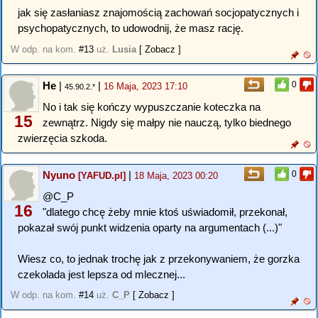
jak się zasłaniasz znajomością zachowań socjopatycznych i
psychopatycznych, to udowodnij, że masz rację.
W odp. na kom.
#13
uż.
Lusia
[ Zobacz ]
He
|
|
0
16 Maja, 2023 17:10
45.90.2.*
No i tak się kończy wypuszczanie koteczka na
15
zewnątrz. Nigdy się małpy nie nauczą, tylko biednego
zwierzęcia szkoda.
Nyuno
|
0
[YAFUD.pl]
18 Maja, 2023 00:20
@C_P
16
"dlatego chcę żeby mnie ktoś uświadomił, przekonał,
pokazał swój punkt widzenia oparty na argumentach (...)"
Wiesz co, to jednak trochę jak z przekonywaniem, że gorzka
czekolada jest lepsza od mlecznej...
W odp. na kom.
#14
uż.
C_P
[ Zobacz ]