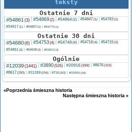
teksty
Ostatnie 7 dni
#54861
#54869
#54864
#54847
#54783
(3)
(2)
(2)
(1)
(1)
#54817
#54857
(1)
#54774
(1)
(1)
Ostatnie 30 dni
#54680
#54753
#54748
#54718
#54715
(6)
(4)
(4)
(4)
(3)
#54861
#54638
(3)
#54813
(3)
(3)
Ogólnie
#12039
#3890
#20916
#8676
(1441)
(526)
(399)
(315)
#8617
#31269
(293)
#716
(258)
#32804
(243)
(216)
«Poprzednia śmieszna historia
Następna śmieszna historia »