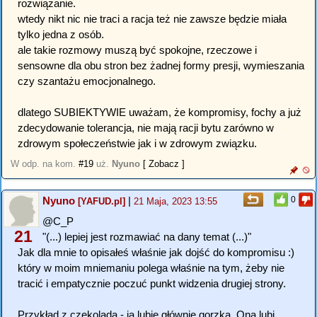
rozwiązanie.
wtedy nikt nic nie traci a racja też nie zawsze będzie miała
tylko jedna z osób.
ale takie rozmowy muszą być spokojne, rzeczowe i
sensowne dla obu stron bez żadnej formy presji, wymieszania
czy szantażu emocjonalnego.
dlatego SUBIEKTYWIE uważam, że kompromisy, fochy a już
zdecydowanie tolerancja, nie mają racji bytu zarówno w
zdrowym społeczeństwie jak i w zdrowym związku.
W odp. na kom.
#19
uż.
Nyuno
[ Zobacz ]
Nyuno
|
0
[YAFUD.pl]
21 Maja, 2023 13:55
@C_P
21
"(...) lepiej jest rozmawiać na dany temat (...)"
Jak dla mnie to opisałeś właśnie jak dojść do kompromisu :)
który w moim mniemaniu polega właśnie na tym, żeby nie
tracić i empatycznie poczuć punkt widzenia drugiej strony.
Przykład z czekoladą - ja lubię głównie gorzką. Ona lubi