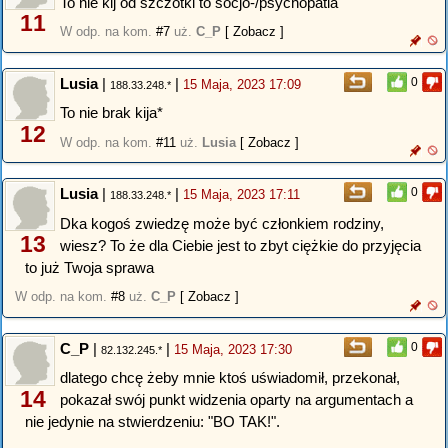
To nie kij od szczotki to socjo-/psychopatia
11
W odp. na kom.
#7
uż.
C_P
[ Zobacz ]
Lusia
|
|
0
15 Maja, 2023 17:09
188.33.248.*
To nie brak kija*
12
W odp. na kom.
#11
uż.
Lusia
[ Zobacz ]
Lusia
|
|
0
15 Maja, 2023 17:11
188.33.248.*
Dka kogoś zwiedzę może być członkiem rodziny,
13
wiesz? To że dla Ciebie jest to zbyt ciężkie do przyjęcia
to już Twoja sprawa
W odp. na kom.
#8
uż.
C_P
[ Zobacz ]
C_P
|
|
0
15 Maja, 2023 17:30
82.132.245.*
dlatego chcę żeby mnie ktoś uświadomił, przekonał,
14
pokazał swój punkt widzenia oparty na argumentach a
nie jedynie na stwierdzeniu: "BO TAK!".