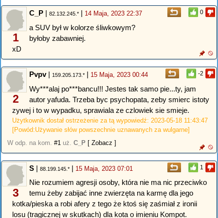
C_P
|
|
0
14 Maja, 2023 22:37
82.132.245.*
a SUV był w kolorze śliwkowym?
1
byłoby zabawniej.
xD
Pvpv
|
|
-2
15 Maja, 2023 00:44
159.205.173.*
Wy***alaj po***bancu!!! Jestes tak samo pie...ty, jam
2
autor yafuda. Trzeba byc psychopata, zeby smierc istoty
zywej i to w wypadku, sprawiala ze czlowiek sie smieje.
Użytkownik dostał ostrzeżenie za tą wypowiedź: 2023-05-18 11:43:47
[Powód:Używanie słów powszechnie uznawanych za wulgarne]
W odp. na kom.
#1
uż.
C_P
[ Zobacz ]
S
|
|
1
15 Maja, 2023 07:01
88.199.145.*
Nie rozumiem agresji osoby, która nie ma nic przeciwko
3
temu żeby zabijać inne zwierzęta na karmę dla jego
kotka/pieska a robi afery z tego że ktoś się zaśmiał z ironii
losu (tragicznej w skutkach) dla kota o imieniu Kompot.