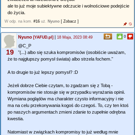
ale to już moje subiektywne odczucie i wolnościowe podejście
do życia.
W odp. na kom.
#16
uż.
Nyuno
[ Zobacz ]
Nyuno
|
0
[YAFUD.pl]
18 Maja, 2023 08:49
@C_P
19
"(...) albo się szuka kompromisów (osobiście uważam,
że to najgłupszy pomysł świata) albo strzela fochem."
A to drugie to już lepszy pomysł? :D
Jeżeli dobrze Ciebie czytam, to zgadzam się z Tobą -
kompromisów nie stosuje się w przypadku wyrażania opinii.
Wymiana poglądów ma charakter czysto informacyjny i nie
ma na celu przekonywania kogoś do czegoś. To, czy ten ktoś
po naszych argumentach zmieni zdanie to zupełnie odrębna
kwestia.
Natomiast w związkach kompromisy to już według mnie