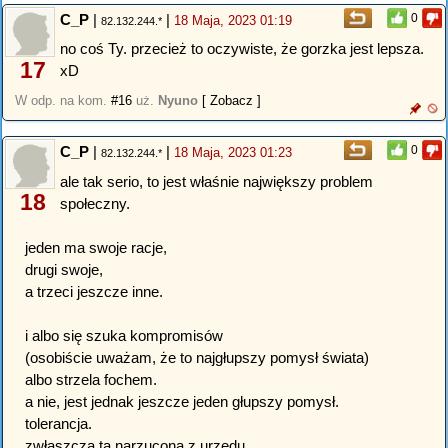
C_P
|
|
0
18 Maja, 2023 01:19
82.132.244.*
no coś Ty. przecież to oczywiste, że gorzka jest lepsza.
17
xD
W odp. na kom.
#16
uż.
Nyuno
[ Zobacz ]
C_P
|
|
0
18 Maja, 2023 01:23
82.132.244.*
ale tak serio, to jest właśnie największy problem
18
społeczny.
jeden ma swoje racje,
drugi swoje,
a trzeci jeszcze inne.
i albo się szuka kompromisów
(osobiście uważam, że to najgłupszy pomysł świata)
albo strzela fochem.
a nie, jest jednak jeszcze jeden głupszy pomysł.
tolerancja.
zwłaszcza ta narzucona z urzędu.