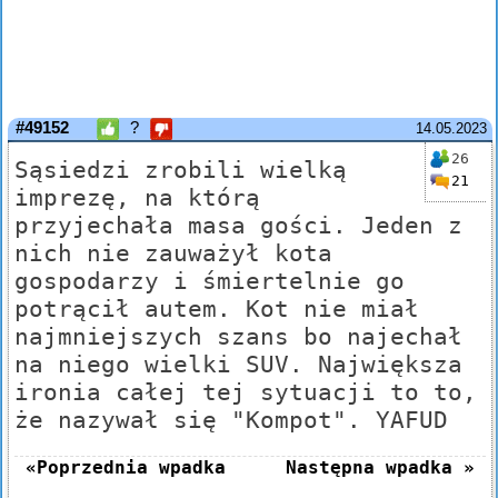
#49152
?
14.05.2023
26
Sąsiedzi zrobili wielką
21
imprezę, na którą
przyjechała masa gości. Jeden z
nich nie zauważył kota
gospodarzy i śmiertelnie go
potrącił autem. Kot nie miał
najmniejszych szans bo najechał
na niego wielki SUV. Największa
ironia całej tej sytuacji to to,
że nazywał się "Kompot". YAFUD
«Poprzednia wpadka
Następna wpadka »