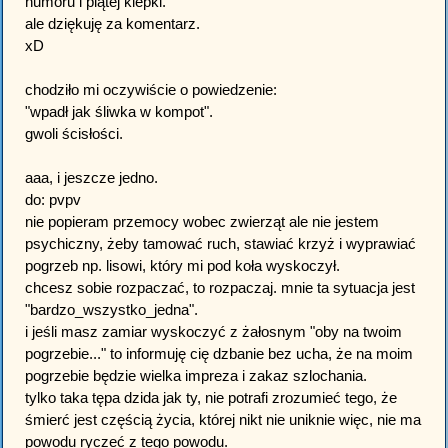
humoru i piątej klepki.
ale dziękuję za komentarz.
xD
chodziło mi oczywiście o powiedzenie:
"wpadł jak śliwka w kompot".
gwoli ścisłości.
aaa, i jeszcze jedno.
do: pvpv
nie popieram przemocy wobec zwierząt ale nie jestem
psychiczny, żeby tamować ruch, stawiać krzyż i wyprawiać
pogrzeb np. lisowi, który mi pod koła wyskoczył.
chcesz sobie rozpaczać, to rozpaczaj. mnie ta sytuacja jest
"bardzo_wszystko_jedna".
i jeśli masz zamiar wyskoczyć z żałosnym "oby na twoim
pogrzebie..." to informuję cię dzbanie bez ucha, że na moim
pogrzebie będzie wielka impreza i zakaz szlochania.
tylko taka tępa dzida jak ty, nie potrafi zrozumieć tego, że
śmierć jest częścią życia, której nikt nie uniknie więc, nie ma
powodu ryczeć z tego powodu.