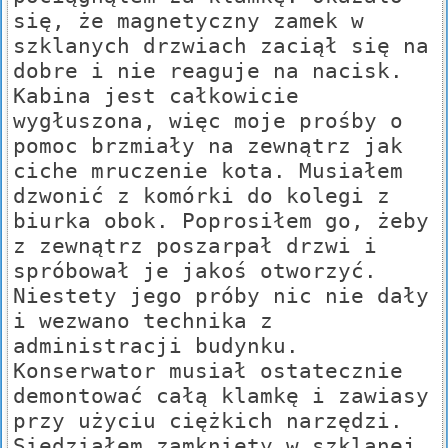
się, że magnetyczny zamek w
szklanych drzwiach zaciął się na
dobre i nie reaguje na nacisk.
Kabina jest całkowicie
wygłuszona, więc moje prośby o
pomoc brzmiały na zewnątrz jak
ciche mruczenie kota. Musiałem
dzwonić z komórki do kolegi z
biurka obok. Poprosiłem go, żeby
z zewnątrz poszarpał drzwi i
spróbował je jakoś otworzyć.
Niestety jego próby nic nie dały
i wezwano technika z
administracji budynku.
Konserwator musiał ostatecznie
demontować całą klamkę i zawiasy
przy użyciu ciężkich narzędzi.
Siedziałem zamknięty w szklanej