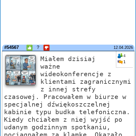
#54567
?
12.04.2026
4
Miałem dzisiaj
1
ważne
wideokonferencje z
klientami zagranicznymi
z innej strefy
czasowej. Pracowałem w biurze w
specjalnej dźwiękoszczelnej
kabinie typu budka telefoniczna.
Kiedy chciałem z niej wyjść po
udanym godzinnym spotkaniu,
pociągnąłem za klamkę. Okazało