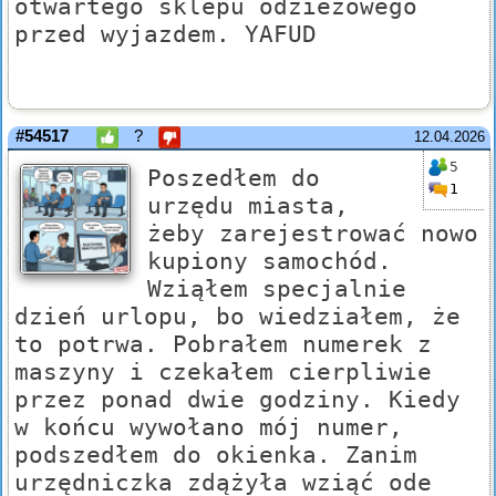
otwartego sklepu odzieżowego
przed wyjazdem. YAFUD
#54517
?
12.04.2026
5
Poszedłem do
1
urzędu miasta,
żeby zarejestrować nowo
kupiony samochód.
Wziąłem specjalnie
dzień urlopu, bo wiedziałem, że
to potrwa. Pobrałem numerek z
maszyny i czekałem cierpliwie
przez ponad dwie godziny. Kiedy
w końcu wywołano mój numer,
podszedłem do okienka. Zanim
urzędniczka zdążyła wziąć ode