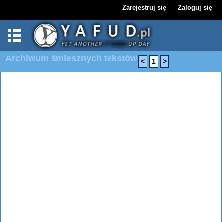
Zarejestruj się
Zaloguj się
Archiwum śmiesznych tekstów
<
1
>