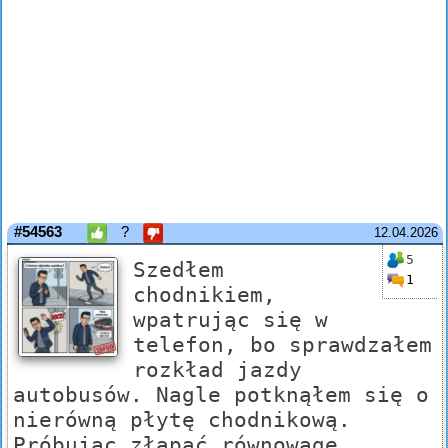
#54563
?
12.04.2026
5
Szedłem
1
chodnikiem,
wpatrując się w
telefon, bo sprawdzałem
rozkład jazdy
autobusów. Nagle potknąłem się o
nierówną płytę chodnikową.
Próbując złapać równowagę,