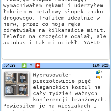
wymachiwałem rękami i uderzyłem
łokciem w metalowy słupek znaku
drogowego. Trafiłem idealnie w
nerw, przez co moja ręka
zdrętwiała na kilkanaście minut.
Telefon na szczęście ocalał, ale
autobus i tak mi uciekł. YAFUD
#54529
?
12.04.2026
4
Wyprasowałem
1
pieczołowicie pięć
eleganckich koszul na
cały tydzień ważnych
konferencji branżowych.
Powiesiłem je na wieszakach i