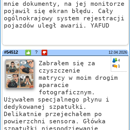
mnie dokumenty, na jej monitorze
pojawił się ekran błędu. Cały
ogólnokrajowy system rejestracji
pojazdów uległ awarii. YAFUD
#54512
?
12.04.2026
4
Zabrałem się za
1
czyszczenie
matrycy w moim drogim
aparacie
fotograficznym.
Używałem specjalnego płynu i
dedykowanej szpatułki.
Delikatnie przejechałem po
powierzchni sensora. Główka
szpatułki niespodziewanie