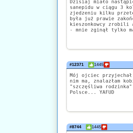
Dzisiaj miało nastąpi
sanepidu w ciągu 3 ko
zjedzeniu kilku przet
była już prawie zakoń
kieszonkowcy zrobili 
- mnie zginął tylko m
#12371
1445
Mój ojciec przyjechał
nim ma, znalazłam kob
"szczęśliwa rodzinka"
Polsce... YAFUD
#8744
1445