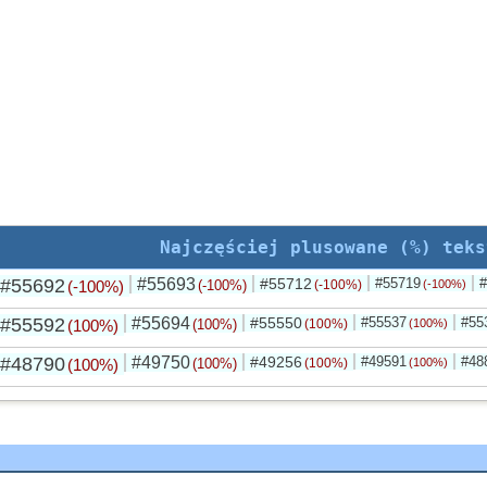
Najczęściej plusowane (%) teks
#55692
#55693
#55712
#55719
#
(-100%)
(-100%)
(-100%)
(-100%)
#55592
#55694
#55550
#55537
#55
(100%)
(100%)
(100%)
(100%)
#48790
#49750
#49256
#49591
#48
(100%)
(100%)
(100%)
(100%)