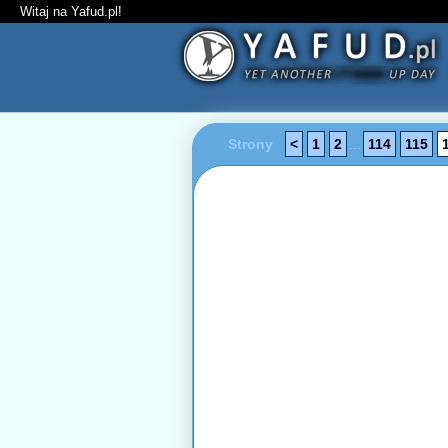
Witaj na Yafud.pl!
Strony
<
1
2
...
114
115