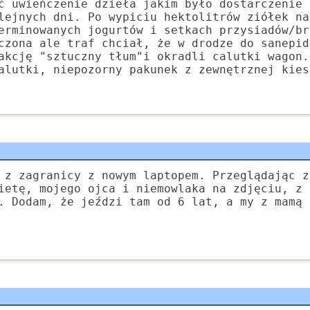
ć uwieńczenie dzieła jakim było dostarczenie 
lejnych dni. Po wypiciu hektolitrów ziółek na
erminowanych jogurtów i setkach przysiadów/br
czona ale traf chciał, że w drodze do sanepid
akcję "sztuczny tłum"i okradli calutki wagon.
alutki, niepozorny pakunek z zewnętrznej kies
 z zagranicy z nowym laptopem. Przeglądając z
ietę, mojego ojca i niemowlaka na zdjęciu, z 
. Dodam, że jeździ tam od 6 lat, a my z mamą 