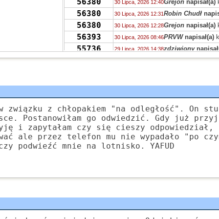
56380
Grejon
napisał(a)
30 Lipca, 2026 12:40
56380
Robin Chudł
napis
30 Lipca, 2026 12:31
56380
Grejon
napisał(a)
30 Lipca, 2026 12:28
56393
PRVW
napisał(a)
k
30 Lipca, 2026 08:46
55736
zdziwiony
napisał
29 Lipca, 2026 14:38
55730
Drag0n
napisał(a)
29 Lipca, 2026 14:03
55713
Drag0n
napisał(a)
29 Lipca, 2026 13:59
55723
QTWU
napisał(a)
k
29 Lipca, 2026 12:13
56386
num num cat
napi
29 Lipca, 2026 10:27
55736
Niki
napisał(a)
kom
w związku z chłopakiem "na odległość". On stu
28 Lipca, 2026 20:38
sce. Postanowiłam go odwiedzić. Gdy już przyj
55732
Luzik
napisał(a)
ko
28 Lipca, 2026 17:45
yję i zapytałam czy się cieszy odpowiedział, 
55732
czarodziejnik
napi
28 Lipca, 2026 15:51
wać ale przez telefon mu nie wypadało "po czy
55732
kalectwo
napisał(a
28 Lipca, 2026 15:22
czy podwieźć mnie na lotnisko. YAFUD
55727
N00b
napisał(a)
ko
27 Lipca, 2026 18:36