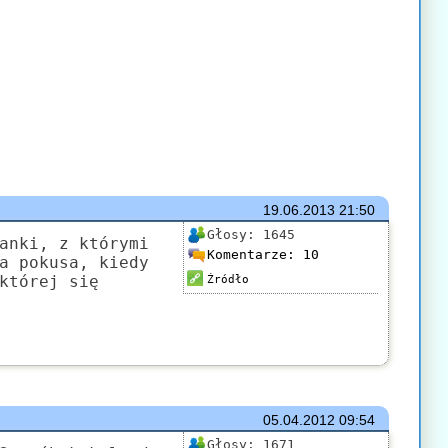
19.06.2013
21:50
Głosy:
1645
anki, z którymi
Komentarze:
10
a pokusa, kiedy
której się
Źródło
05.04.2012
09:54
Głosy:
1671