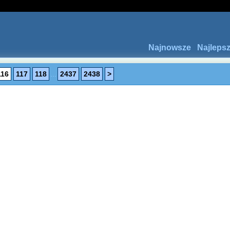
Najnowsze
Najleps
116
117
118
...
2437
2438
>