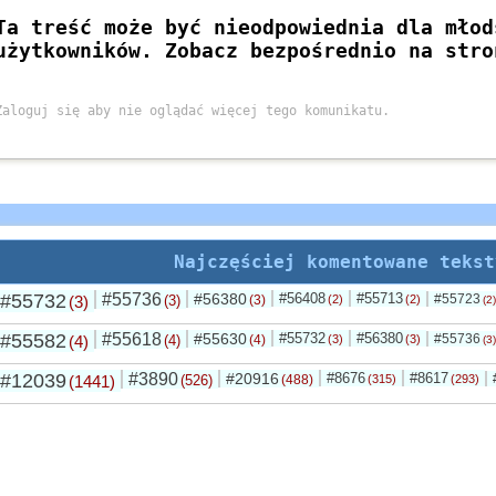
Najczęściej komentowane tekst
#55732
#55736
#56380
#56408
#55713
#55723
(3)
(3)
(3)
(2)
(2)
(2)
#55582
#55618
#55630
#55732
#56380
#55736
(4)
(4)
(4)
(3)
(3)
(3)
#12039
#3890
#20916
#8676
#8617
(1441)
(526)
(488)
(315)
(293)