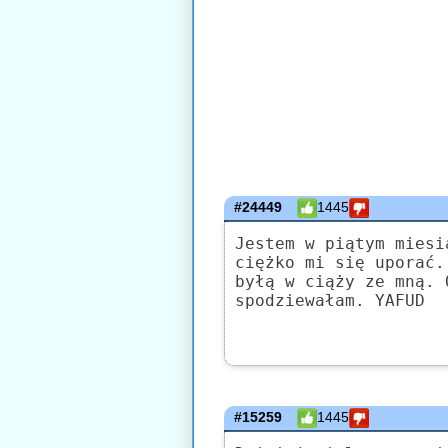
#24449
1445
Jestem w piątym miesi
ciężko mi się uporać.
byłą w ciąży ze mną. 
spodziewałam. YAFUD
#15259
1445