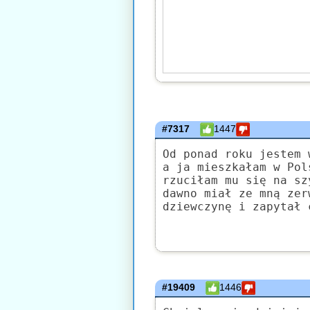
#7317
1447
Od ponad roku jestem 
a ja mieszkałam w Pol
rzuciłam mu się na sz
dawno miał ze mną zer
dziewczynę i zapytał 
#19409
1446