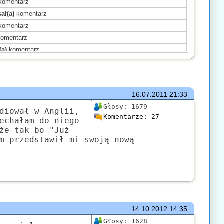
komentarz
ał(a)
komentarz
komentarz
omentarz
(a)
komentarz
komentarz
komentarz
omentarz
16.07.2011
21:33
sał(a)
komentarz
Głosy:
1679
entarz
diował w Anglii,
Komentarze:
27
echałam do niego
mentarz
że tak bo "Już
sał(a)
komentarz
m przedstawił mi swoją nową
)
komentarz
mentarz
14.10.2012
14:35
Głosy:
1628