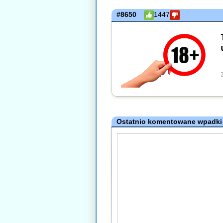
#8650
1447
Ostatnio komentowane wpadki