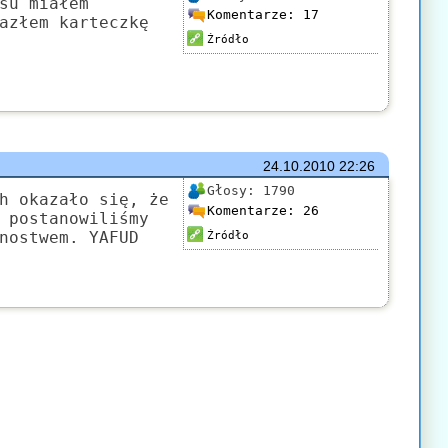
su miałem
Komentarze:
17
azłem karteczkę
Źródło
24.10.2010
22:26
Głosy:
1790
h okazało się, że
Komentarze:
26
 postanowiliśmy
nostwem. YAFUD
Źródło