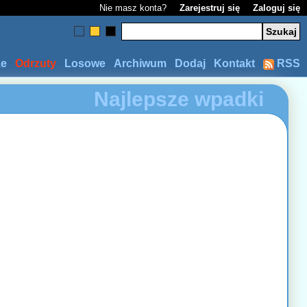
Nie masz konta?
Zarejestruj się
Zaloguj się
ze
Odrzuty
Losowe
Archiwum
Dodaj
Kontakt
RSS
Najlepsze wpadki