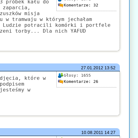
3 próbek kału do
Komentarze:
32
 zaparcia,
zuszków misja
u w tramwaju w którym jechałam
 Ludzie potracili komórki i portfele
zeni torby... Dla nich YAFUD
27.01.2012
13:52
Głosy:
1655
djęcia, które w
Komentarze:
26
podpisem
jesteśmy w
10.08.2011
14:27