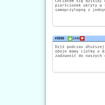
Chciałem się dzisiaj 
pierścionek ukryty w 
samoprzylepną z jedny
#3930
1446
Dziś podczas dłuższej
oboje mamy ciotkę o d
zadzwonić do naszych 