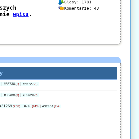
Głosy:
1781
Komentarze:
43
y
#55730
#55727
(1)
(1)
#55488
#55629
(3)
(2)
#31269
#716
(258)
#32804
(243)
(216)