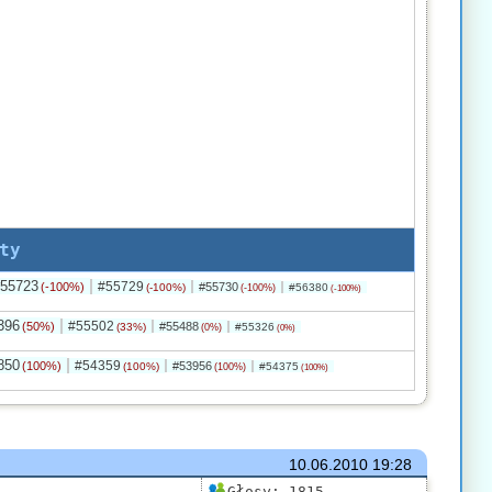
ty
55723
#55729
(-100%)
#55730
(-100%)
#56380
(-100%)
(-100%)
396
#55502
(50%)
#55488
(33%)
#55326
(0%)
(0%)
850
#54359
(100%)
#53956
(100%)
#54375
(100%)
(100%)
10.06.2010
19:28
Głosy:
1815