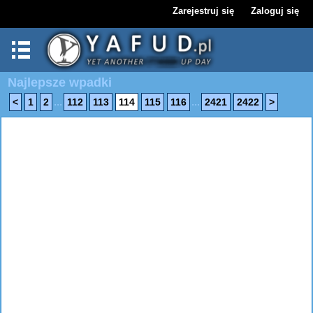
Zarejestruj się
Zaloguj się
Najlepsze wpadki
...
...
<
1
2
112
113
114
115
116
2421
2422
>