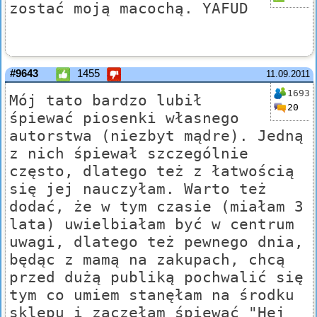
zostać moją macochą. YAFUD
#9643
1455
11.09.2011
1693
Mój tato bardzo lubił
20
śpiewać piosenki własnego
autorstwa (niezbyt mądre). Jedną
z nich śpiewał szczególnie
często, dlatego też z łatwością
się jej nauczyłam. Warto też
dodać, że w tym czasie (miałam 3
lata) uwielbiałam być w centrum
uwagi, dlatego też pewnego dnia,
będąc z mamą na zakupach, chcą
przed dużą publiką pochwalić się
tym co umiem stanęłam na środku
sklepu i zaczęłam śpiewać "Hej