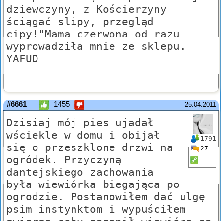
dziewczyny, z Kościerzyny
ściągać slipy, przegląd
cipy!"Mama czerwona od razu
wyprowadziła mnie ze sklepu.
YAFUD
#6661
1455
25.04.2011
Dzisiaj mój pies ujadał
wściekle w domu i obijał
1791
się o przeszklone drzwi na
27
ogródek. Przyczyną
dantejskiego zachowania
była wiewiórka biegająca po
ogrodzie. Postanowiłem dać ulgę
psim instynktom i wypuściłem