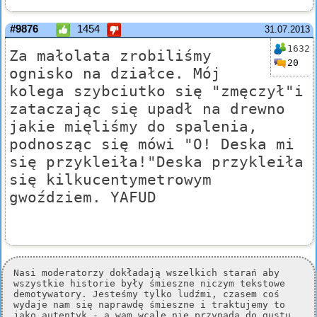
#9876
1454
31.07.2013
1632
Za małolata zrobiliśmy
20
ognisko na działce. Mój
kolega szybciutko się "zmęczył"i
zataczając się upadł na drewno
jakie mięliśmy do spalenia,
podnosząc się mówi "O! Deska mi
się przykleiła!"Deska przykleiła
się kilkucentymetrowym
gwoździem. YAFUD
Nasi moderatorzy dokładają wszelkich starań aby
wszystkie historie były śmieszne niczym tekstowe
demotywatory. Jesteśmy tylko ludźmi, czasem coś
wydaje nam się naprawdę śmieszne i traktujemy to
jako autentyk - a wam wcale nie przypada do gustu.