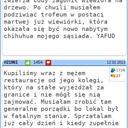
zwierza coby zagonił wiewióra na
drzewo. Po chwili musiałem
podziwiać trofeum w postaci
martwej już wiewiórki, która
okazała się być nowo nabytym
chihuhua mojego sąsiada. YAFUD
#21961
1454
12.02.2013
1720
Kupiliśmy wraz z mężem
27
restauracje od jego kolegi,
który na stałe wyjeżdżał za
granice i nie mógł się nią
zajmować. Musiałam zrobić tam
generalne porządki bo lokal był
w fatalnym stanie. Sprzatalam
już cały dzień i kiedy zupełnie