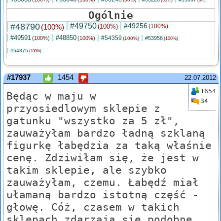
(33%)
(0%)
Ogólnie
#48790
#49750
#49256
(100%)
(100%)
(100%)
#49591
#48850
#54359
(100%)
(100%)
#53956
(100%)
(100%)
#54375
(100%)
#17937
1454
22.07.2012
1654
Będąc w maju w
34
przyosiedlowym sklepie z
gatunku "wszystko za 5 zł",
zauważyłam bardzo ładną szklaną
figurkę łabędzia za taką właśnie
cenę. Zdziwiłam się, że jest w
takim sklepie, ale szybko
zauważyłam, czemu. Łabędź miał
ułamaną bardzo istotną część -
głowę. Cóż, czasem w takich
sklepach zdarzają się podobne