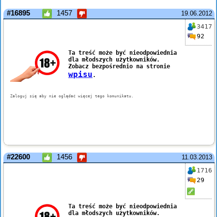
#16895
1457
19.06.2012
3417
92
#22600
1456
11.03.2013
1716
29