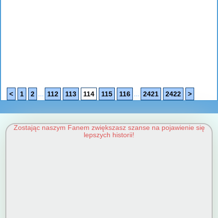
...
...
<
1
2
112
113
114
115
116
2421
2422
>
Zostając naszym Fanem zwiększasz szanse na pojawienie się
lepszych historii!