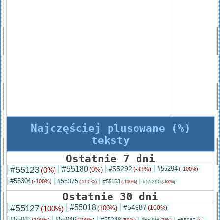
Najczęściej plusowane (%)
teksty
Ostatnie 7 dni
#55123
#55180
#55292
#55294
(0%)
(0%)
(-33%)
(-100%)
#55304
#55375
(-100%)
#55153
(-100%)
#55290
(-100%)
(-100%)
Ostatnie 30 dni
#55127
#55018
#54987
(100%)
(100%)
(100%)
#55033
#55046
#55248
(100%)
(100%)
#55226
(50%)
#55067