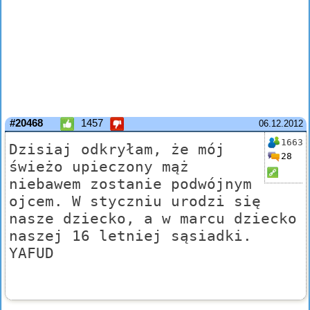
#20468
1457
06.12.2012
1663
Dzisiaj odkryłam, że mój
28
świeżo upieczony mąż
niebawem zostanie podwójnym
ojcem. W styczniu urodzi się
nasze dziecko, a w marcu dziecko
naszej 16 letniej sąsiadki.
YAFUD