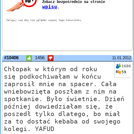
#10406
1456
11.01.2012
1686
Chłopak w którym od roku
59
się podkochiwałam w końcu
zaprosił mnie na spacer. Cała
wniebowzięta poszłam z nim na
spotkanie. Było świetnie. Dzień
później dowiedziałam się, że
poszedł tylko dlatego, bo miał
za to dostać kebaba od swojego
kolegi. YAFUD