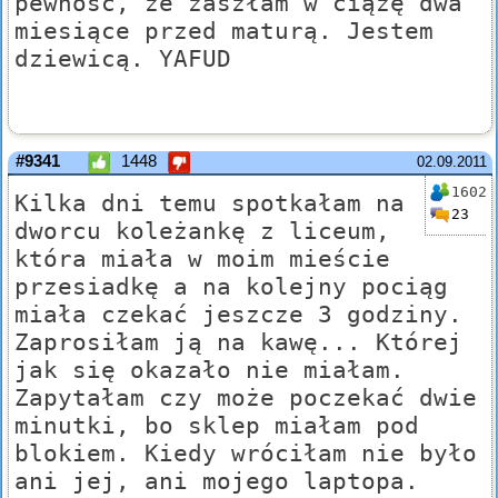
pewność, że zaszłam w ciążę dwa
miesiące przed maturą. Jestem
dziewicą. YAFUD
#9341
1448
02.09.2011
1602
Kilka dni temu spotkałam na
23
dworcu koleżankę z liceum,
która miała w moim mieście
przesiadkę a na kolejny pociąg
miała czekać jeszcze 3 godziny.
Zaprosiłam ją na kawę... Której
jak się okazało nie miałam.
Zapytałam czy może poczekać dwie
minutki, bo sklep miałam pod
blokiem. Kiedy wróciłam nie było
ani jej, ani mojego laptopa.