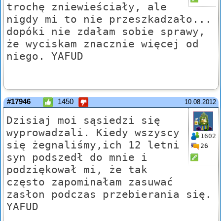
trochę zniewieściały, ale
nigdy mi to nie przeszkadzało...
dopóki nie zdałam sobie sprawy,
że wyciskam znacznie więcej od
niego. YAFUD
#17946
1450
10.08.2012
Dzisiaj moi sąsiedzi się
wyprowadzali. Kiedy wszyscy
1602
się żegnaliśmy,ich 12 letni
26
syn podszedł do mnie i
podziękował mi, że tak
często zapominałam zasuwać
zasłon podczas przebierania się.
YAFUD