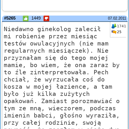
#5265
1449
07.02.2011
1741
Niedawno ginekolog zalecił
25
mi robienie przez miesiąc
testów owulacyjnych (nie mam
regularnych miesiączek). Nie
przyznałam się do tego mojej
mamie, bo wiem, że ona zaraz by
to źle zinterpretowała. Pech
chciał, że wyrzucała coś do
kosza w mojej łazience, a tam
było już kilka zużytych
opakowań. Zamiast porozmawiać o
tym ze mną, wieczorem, podczas
imienin babci, głośno wyraziła,
przy całej rodzinie, swoją