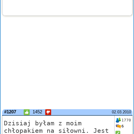
#1207
1452
02.03.2010
1770
Dzisiaj byłam z moim
6
chłopakiem na siłowni. Jest