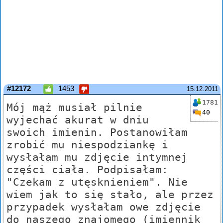
#12172
1453
15.12.2011
1781
Mój mąż musiał pilnie
40
wyjechać akurat w dniu
swoich imienin. Postanowiłam
zrobić mu niespodziankę i
wysłałam mu zdjęcie intymnej
części ciała. Podpisałam:
"Czekam z utęsknieniem". Nie
wiem jak to się stało, ale przez
przypadek wysłałam owe zdjęcie
do naszego znajomego (imiennik