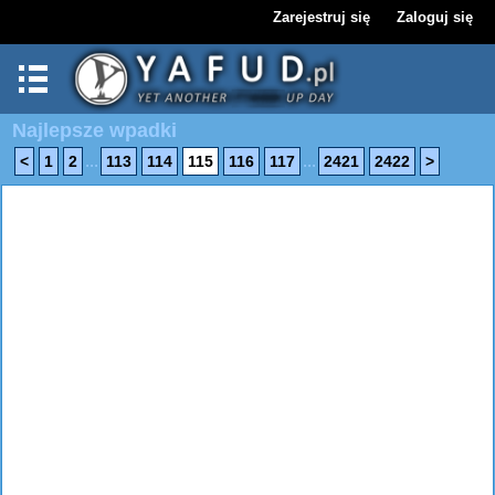
Zarejestruj się
Zaloguj się
Najlepsze wpadki
...
...
<
1
2
113
114
115
116
117
2421
2422
>