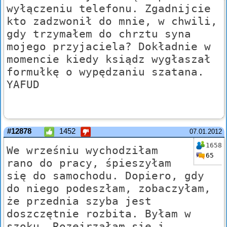
wyłączeniu telefonu. Zgadnijcie
kto zadzwonił do mnie, w chwili,
gdy trzymałem do chrztu syna
mojego przyjaciela? Dokładnie w
momencie kiedy ksiądz wygłaszał
formułkę o wypędzaniu szatana.
YAFUD
#12878
1452
07.01.2012
1658
We wrześniu wychodziłam
65
rano do pracy, śpieszyłam
się do samochodu. Dopiero, gdy
do niego podeszłam, zobaczyłam,
że przednia szyba jest
doszczętnie rozbita. Byłam w
szoku. Rozejrzałam się i