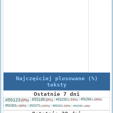
Najczęściej plusowane (%)
teksty
Ostatnie 7 dni
#55123
#55180
#55292
#55294
(0%)
(0%)
(-33%)
(-100%)
#55304
#55375
(-100%)
#55153
(-100%)
#55290
(-100%)
(-100%)