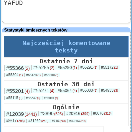
YAFUD
Statystyki śmiesznych tekstów
Najczęściej komentowane
teksty
Ostatnie 7 dni
#55366
#55285
#55290
#55291
#55172
(2)
(2)
(1)
(1)
(1)
#55304
#55124
(1)
#55300
(1)
(1)
Ostatnie 30 dni
#55201
#55271
#55064
#55088
#54933
(4)
(4)
(4)
(3)
(3)
#55115
#55232
(3)
#55091
(3)
(3)
Ogólnie
#12039
#3890
#20916
#8676
(1441)
(526)
(399)
(315)
#8617
#31269
(293)
#716
(258)
#32804
(243)
(216)