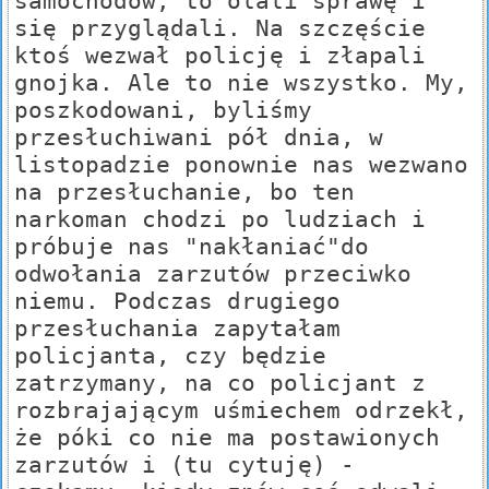
samochodów, to olali sprawę i
się przyglądali. Na szczęście
ktoś wezwał policję i złapali
gnojka. Ale to nie wszystko. My,
poszkodowani, byliśmy
przesłuchiwani pół dnia, w
listopadzie ponownie nas wezwano
na przesłuchanie, bo ten
narkoman chodzi po ludziach i
próbuje nas "nakłaniać"do
odwołania zarzutów przeciwko
niemu. Podczas drugiego
przesłuchania zapytałam
policjanta, czy będzie
zatrzymany, na co policjant z
rozbrajającym uśmiechem odrzekł,
że póki co nie ma postawionych
zarzutów i (tu cytuję) -