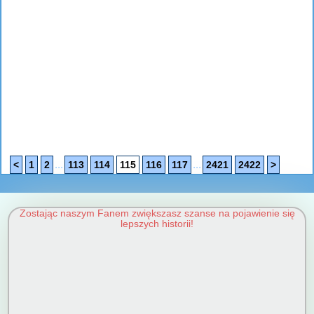
...
...
<
1
2
113
114
115
116
117
2421
2422
>
Zostając naszym Fanem zwiększasz szanse na pojawienie się
lepszych historii!