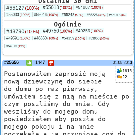
Ostatnie 30 dni
#55127
#55018
#54987
(100%)
(100%)
(100%)
#55033
#55046
#55248
(100%)
(100%)
#55226
(50%)
#55067
(33%)
(0%)
Ogólnie
#48790
#49750
#49256
(100%)
(100%)
(100%)
#49591
#48850
#54359
(100%)
(100%)
#53956
(100%)
(100%)
#54375
(100%)
#25656
1447
01.09.2013
1815
Postanowiłem zaprosić moją
22
nową dziewczynę do siebie
do domu po raz pierwszy,
umówiłem się z nią na mieście po
czym poszliśmy do mnie. Gdy
weszliśmy do mojego domu
powiedziałem aby poszła do
mojego pokoju i na mnie
poczekała a ja przyniosę coś do