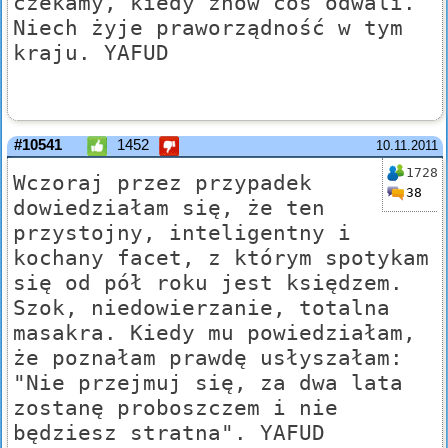
czekamy, kiedy znów coś odwali.
Niech żyje praworządność w tym
kraju. YAFUD
#10541
1452
10.11.2011
1728
Wczoraj przez przypadek
38
dowiedziałam się, że ten
przystojny, inteligentny i
kochany facet, z którym spotykam
się od pół roku jest księdzem.
Szok, niedowierzanie, totalna
masakra. Kiedy mu powiedziałam,
że poznałam prawdę usłyszałam:
"Nie przejmuj się, za dwa lata
zostanę proboszczem i nie
będziesz stratna". YAFUD