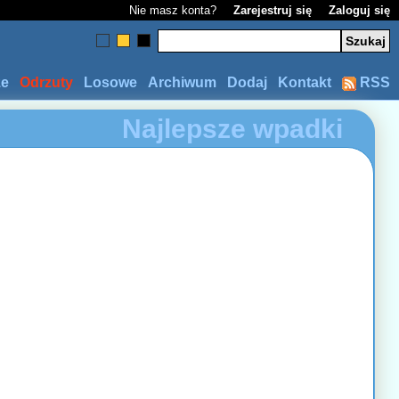
Nie masz konta?
Zarejestruj się
Zaloguj się
ze
Odrzuty
Losowe
Archiwum
Dodaj
Kontakt
RSS
Najlepsze wpadki