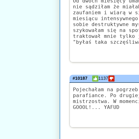
Od dwóch miesięcy uma
nie sądziłam że miała
zaufaniem i wiarą w s
miesiącu intensywnego
sobie destruktywne my
szykowałam się na spo
traktował mnie tylko 
"byłaś taka szczęśliw
#10187
1137
Pojechałam na pogrzeb
parafiance. Po drugie
mistrzostwa. W momenc
GOOOL!... YAFUD