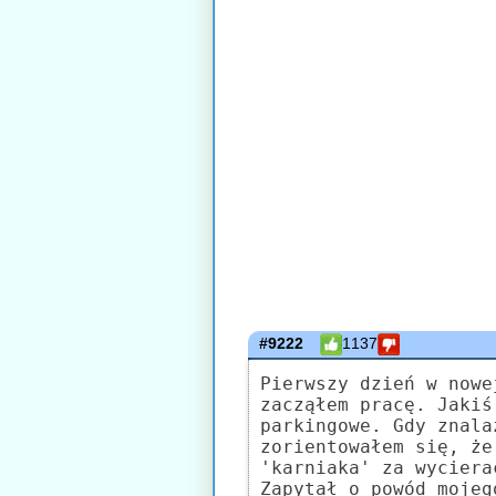
#9222
1137
Pierwszy dzień w nowe
zacząłem pracę. Jakiś
parkingowe. Gdy znala
zorientowałem się, że
'karniaka' za wyciera
Zapytał o powód mojeg