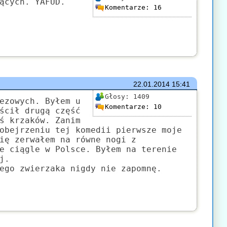
ących. YAFUD.
Komentarze:
16
22.01.2014
15:41
Głosy:
1409
ezowych. Byłem u
Komentarze:
10
ścił drugą część
ś krzaków. Zanim
obejrzeniu tej komedii pierwsze moje
ię zerwałem na równe nogi z
e ciągle w Polsce. Byłem na terenie
j.
ego zwierzaka nigdy nie zapomnę.