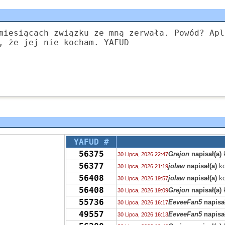
miesiącach związku ze mną zerwała. Powód? Apl
, że jej nie kocham. YAFUD
YAFUD #
56375
Grejon
napisał(a)
30 Lipca, 2026 22:47
56377
jolaw
napisał(a)
ko
30 Lipca, 2026 21:19
56408
jolaw
napisał(a)
ko
30 Lipca, 2026 19:57
56408
Grejon
napisał(a)
30 Lipca, 2026 19:09
55736
EeveeFan5
napisał
30 Lipca, 2026 16:17
49557
EeveeFan5
napisał
30 Lipca, 2026 16:13