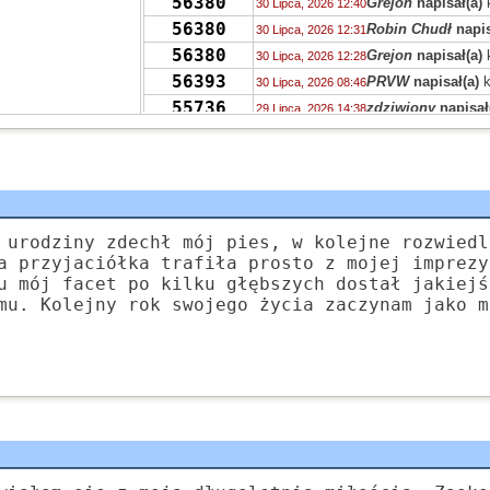
56380
Grejon
napisał(a)
30 Lipca, 2026 12:40
56380
Robin Chudł
napis
30 Lipca, 2026 12:31
56380
Grejon
napisał(a)
30 Lipca, 2026 12:28
56393
PRVW
napisał(a)
k
30 Lipca, 2026 08:46
55736
zdziwiony
napisał
29 Lipca, 2026 14:38
55730
Drag0n
napisał(a)
29 Lipca, 2026 14:03
55713
Drag0n
napisał(a)
29 Lipca, 2026 13:59
55723
QTWU
napisał(a)
k
29 Lipca, 2026 12:13
56386
num num cat
napi
29 Lipca, 2026 10:27
55736
Niki
napisał(a)
kom
 urodziny zdechł mój pies, w kolejne rozwiedl
28 Lipca, 2026 20:38
a przyjaciółka trafiła prosto z mojej imprezy
55732
Luzik
napisał(a)
ko
28 Lipca, 2026 17:45
u mój facet po kilku głębszych dostał jakiejś
55732
czarodziejnik
napi
28 Lipca, 2026 15:51
mu. Kolejny rok swojego życia zaczynam jako m
55732
kalectwo
napisał(a
28 Lipca, 2026 15:22
55727
N00b
napisał(a)
ko
27 Lipca, 2026 18:36