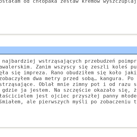
ostałam od chłopaka zestaw kremów wyszczuplaj
 najbardziej wstrząsających przebudzeń poimpr
awalerskim. Zanim wszyscy się zeszli koleś pu
ęła się impreza. Rano obudziłem się koło jaki
zobaczyłem dwa metry przed sobą… kangura. Po 
strząsające. Oblał mnie zimny pot i od razu s
 gdzie ja jestem. Na szczęście okazało się, ż
łaścicielem jest ojciec przyszłej panny młode
śmiałem, ale pierwszych myśli po zobaczeniu t