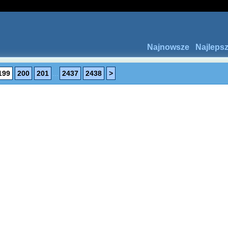
Najnowsze
Najleps
199
200
201
...
2437
2438
>