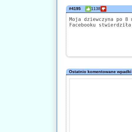
#4195
1138
Moja dziewczyna po 8 
Facebooku stwierdziła
Ostatnio komentowane wpadki