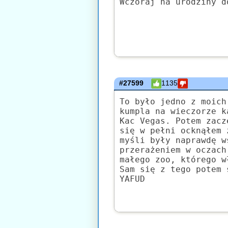
Wczoraj na urodziny d
#27599
1135
To było jedno z moich
kumpla na wieczorze k
Kac Vegas. Potem zacz
się w pełni ocknąłem 
myśli były naprawdę w
przerażeniem w oczach
małego zoo, którego w
Sam się z tego potem 
YAFUD