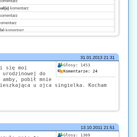
komentarz
ał(a)
komentarz
komentarz
omentarz
(a)
komentarz
komentarz
komentarz
omentarz
31.01.2013
21:31
sał(a)
komentarz
Głosy:
1453
entarz
i się moi
Komentarze:
24
 urodzinowej do
mentarz
 amby, pobił mnie
sał(a)
komentarz
ieszkająca u ojca singielka. Kocham
)
komentarz
mentarz
13.10.2011
21:51
Głosy:
1369