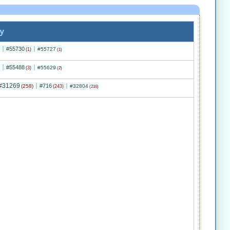
y
#55730
#55727
(1)
(1)
#55488
#55629
(3)
(2)
#31269
#716
(258)
#32804
(243)
(216)