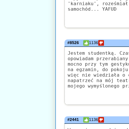
'karniaku', roześmiał
samochód... YAFUD
#8526
1136
Jestem studentką. Cza
opowiadam przerabiany
mocno przy tym gestyk
na egzamin, do pokoju
więc nie wiedziała o 
napatrzeć na mój teat
mojego wymyślonego pr
#2441
1136