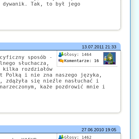
 dywanik. Tak, to był jego
13.07.2011
21:33
Głosy:
1464
cyficzny sposób -
Komentarze:
16
lnego słuchacza,
 kilka rozdziałów
t Polką i nie zna naszego języka,
, zdążyła się nieźle nasłuchać i
narzeczonym, każe pozdrowić mnie i
27.06.2010
19:05
Głosy:
1462