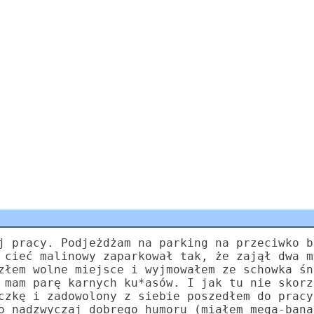
j pracy. Podjeżdżam na parking na przeciwko b
 cieć malinowy zaparkował tak, że zajął dwa m
złem wolne miejsce i wyjmowałem ze schowka śn
 mam parę karnych ku*asów. I jak tu nie skorz
czkę i zadowolony z siebie poszedłem do pracy
o nadzwyczaj dobrego humoru (miałem mega-bana