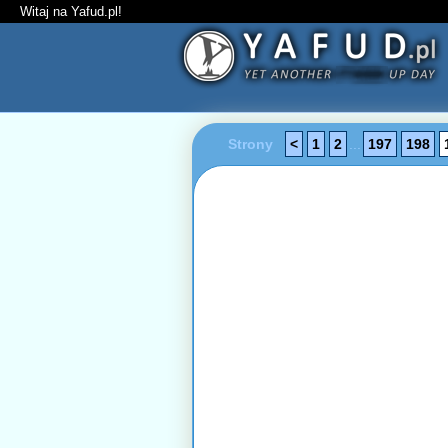
Witaj na Yafud.pl!
Strony
<
1
2
...
197
198