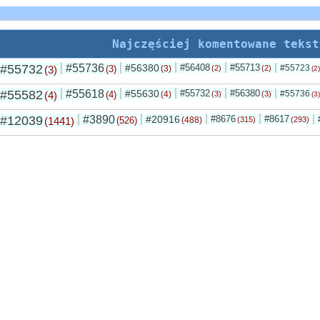
Najczęściej komentowane tekst
#55732
#55736
#56380
#56408
#55713
#55723
(3)
(3)
(3)
(2)
(2)
(2)
#55582
#55618
#55630
#55732
#56380
#55736
(4)
(4)
(4)
(3)
(3)
(3)
#12039
#3890
#20916
#8676
#8617
(1441)
(526)
(488)
(315)
(293)