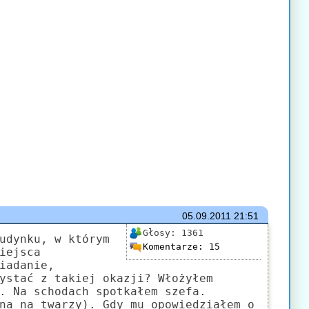
05.09.2011
21:51
Głosy:
1361
udynku, w którym
Komentarze:
15
iejsca
iadanie,
ystać z takiej okazji? Włożyłem
. Na schodach spotkałem szefa.
na na twarzy). Gdy mu opowiedziałem o