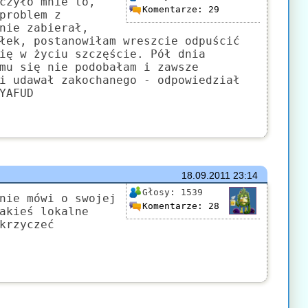
czyło mnie to,
Komentarze:
29
problem z
nie zabierał,
łek, postanowiłam wreszcie odpuścić
ię w życiu szczęście. Pół dnia
mu się nie podobałam i zawsze
i udawał zakochanego - odpowiedział
YAFUD
18.09.2011
23:14
Głosy:
1539
nie mówi o swojej
Komentarze:
28
akieś lokalne
krzyczeć