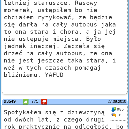
letniej staruszce. Rasowy
moherek, ustąpiłem bo nie
chciałem ryzykować, że będzie
się darła na cały autobus jaka
to ona stara i chora, a ja jej
nie ustępuje miejsca. Było
jednak inaczej. Zaczęła się
drzeć na cały autobus, że ona
nie jest jeszcze taka stara, i
weź w tych czasach pomagaj
bliźniemu. YAFUD
#3549
779
27.09.2010
985
Spotykałem się z dziewczyną
16
od dwóch lat, z czego drugi
rok praktycznie na odległość, bo