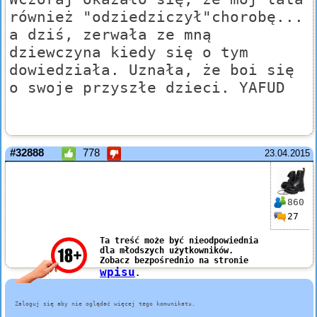
również "odziedziczył"chorobę...
a dziś, zerwała ze mną
dziewczyna kiedy się o tym
dowiedziała. Uznała, że boi się
o swoje przyszłe dzieci. YAFUD
#32888
778
23.04.2015
860
27