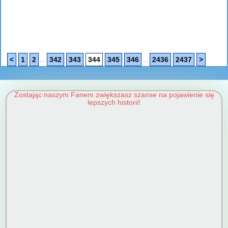
...
...
<
1
2
342
343
344
345
346
2436
2437
>
Zostając naszym Fanem zwiększasz szanse na pojawienie się
lepszych historii!