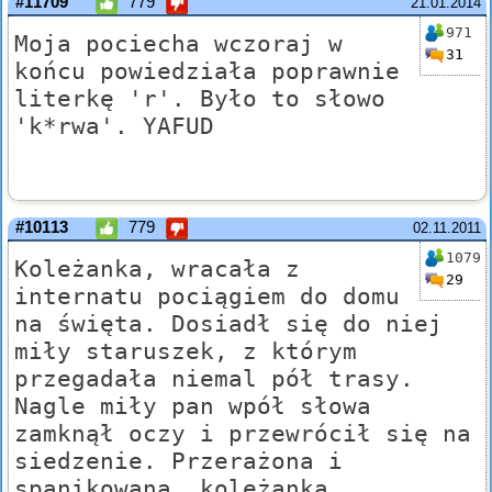
#11709
779
21.01.2014
971
Moja pociecha wczoraj w
31
końcu powiedziała poprawnie
literkę 'r'. Było to słowo
'k*rwa'. YAFUD
#10113
779
02.11.2011
1079
Koleżanka, wracała z
29
internatu pociągiem do domu
na święta. Dosiadł się do niej
miły staruszek, z którym
przegadała niemal pół trasy.
Nagle miły pan wpół słowa
zamknął oczy i przewrócił się na
siedzenie. Przerażona i
spanikowana, koleżanka