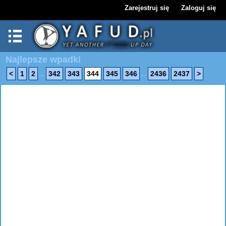
Zarejestruj się
Zaloguj się
Najlepsze wpadki
...
...
<
1
2
342
343
344
345
346
2436
2437
>