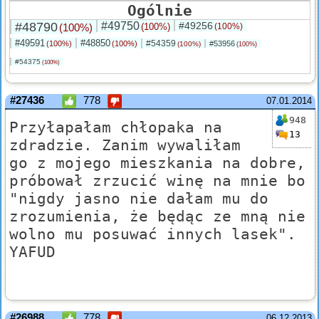
Ogólnie
#48790
#49750
#49256
(100%)
(100%)
(100%)
#49591
#48850
#54359
(100%)
(100%)
#53956
(100%)
(100%)
#54375
(100%)
#27436
778
07.01.2014
948
Przyłapałam chłopaka na
13
zdradzie. Zanim wywaliłam
go z mojego mieszkania na dobre,
próbował zrzucić winę na mnie bo
"nigdy jasno nie dałam mu do
zrozumienia, że będąc ze mną nie
wolno mu posuwać innych lasek".
YAFUD
#26988
778
06.12.2013