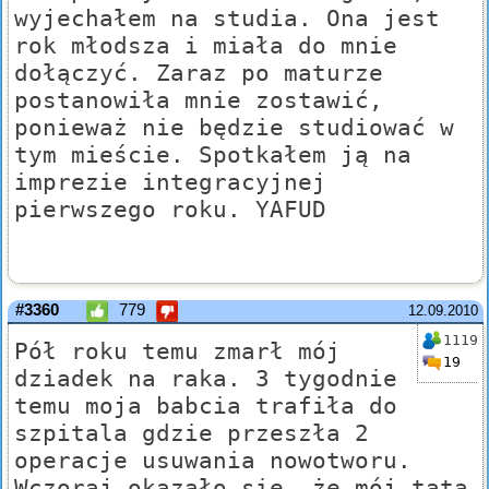
wyjechałem na studia. Ona jest
rok młodsza i miała do mnie
dołączyć. Zaraz po maturze
postanowiła mnie zostawić,
ponieważ nie będzie studiować w
tym mieście. Spotkałem ją na
imprezie integracyjnej
pierwszego roku. YAFUD
#3360
779
12.09.2010
1119
Pół roku temu zmarł mój
19
dziadek na raka. 3 tygodnie
temu moja babcia trafiła do
szpitala gdzie przeszła 2
operacje usuwania nowotworu.
Wczoraj okazało się, że mój tata