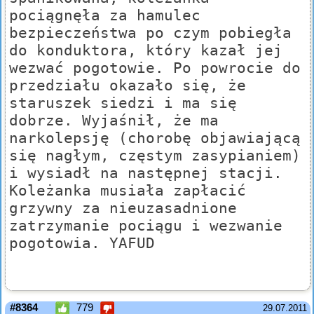
pociągnęła za hamulec
bezpieczeństwa po czym pobiegła
do konduktora, który kazał jej
wezwać pogotowie. Po powrocie do
przedziału okazało się, że
staruszek siedzi i ma się
dobrze. Wyjaśnił, że ma
narkolepsję (chorobę objawiającą
się nagłym, częstym zasypianiem)
i wysiadł na następnej stacji.
Koleżanka musiała zapłacić
grzywny za nieuzasadnione
zatrzymanie pociągu i wezwanie
pogotowia. YAFUD
#8364
779
29.07.2011