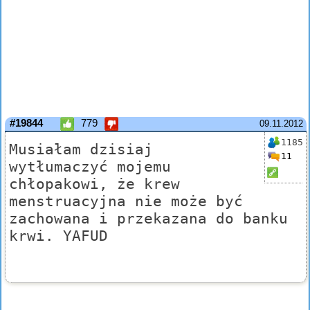
#19844
779
09.11.2012
1185
Musiałam dzisiaj
11
wytłumaczyć mojemu
chłopakowi, że krew
menstruacyjna nie może być
zachowana i przekazana do banku
krwi. YAFUD