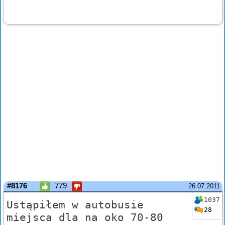
#8176
779
26.07.2011
1037
Ustąpiłem w autobusie
28
miejsca dla na oko 70-80