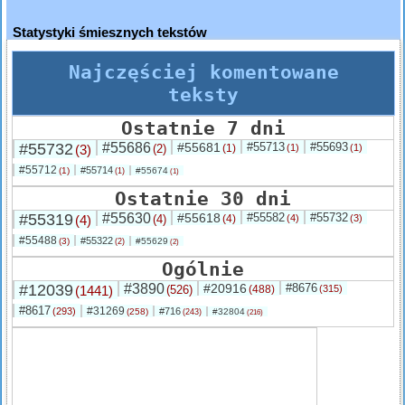
Statystyki śmiesznych tekstów
Najczęściej komentowane
teksty
Ostatnie 7 dni
#55732
#55686
#55681
#55713
#55693
(3)
(2)
(1)
(1)
(1)
#55712
#55714
(1)
#55674
(1)
(1)
Ostatnie 30 dni
#55319
#55630
#55618
#55582
#55732
(4)
(4)
(4)
(4)
(3)
#55488
#55322
(3)
#55629
(2)
(2)
Ogólnie
#12039
#3890
#20916
#8676
(1441)
(526)
(488)
(315)
#8617
#31269
(293)
#716
(258)
#32804
(243)
(216)