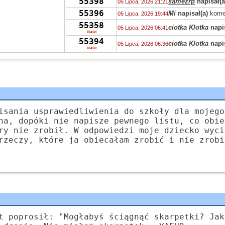
55398
samezrp
napisał(a
05 Lipca, 2026 21:21
55396
Mi
napisał(a)
kome
05 Lipca, 2026 19:44
55358
ciotka Klotka
napis
05 Lipca, 2026 06:41
TRASH
55394
ciotka Klotka
napis
05 Lipca, 2026 06:36
TRASH
55319
Peppone
napisał(a
04 Lipca, 2026 15:04
55393
Peppone
napisał(a
04 Lipca, 2026 15:03
55422
Peppone
napisał(a
04 Lipca, 2026 15:02
55322
wasp
napisał(a)
ko
03 Lipca, 2026 15:31
55322
zdziwiony
napisał
03 Lipca, 2026 10:41
isania usprawiedliwienia do szkoły dla mojego
55319
Grejon
napisał(a)
02 Lipca, 2026 13:57
na, dopóki nie napisze pewnego listu, co obie
55347
ry nie zrobił. W odpowiedzi moje dziecko wyci
Bzhevxh
napisał(a
02 Lipca, 2026 11:46
rzeczy, które ja obiecałam zrobić i nie zrobi
55319
Alice
napisał(a)
ko
02 Lipca, 2026 10:42
55319
Grejon
napisał(a)
02 Lipca, 2026 06:10
55391
Szejk Wave
napisa
01 Lipca, 2026 15:19
t poprosił: "Mogłabyś ściągnąć skarpetki? Jak