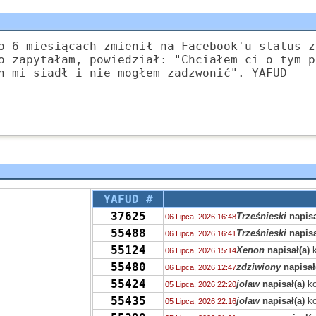
o 6 miesiącach zmienił na Facebook'u status z
o zapytałam, powiedział: "Chciałem ci o tym p
n mi siadł i nie mogłem zadzwonić". YAFUD
YAFUD #
37625
Trześnieski
napisa
06 Lipca, 2026 16:48
55488
Trześnieski
napisa
06 Lipca, 2026 16:41
55124
Xenon
napisał(a)
k
06 Lipca, 2026 15:14
55480
zdziwiony
napisał
06 Lipca, 2026 12:47
55424
jolaw
napisał(a)
ko
05 Lipca, 2026 22:20
55435
jolaw
napisał(a)
ko
05 Lipca, 2026 22:16