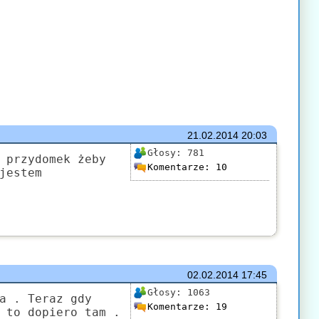
21.02.2014
20:03
Głosy:
781
 przydomek żeby
Komentarze:
10
jestem
02.02.2014
17:45
Głosy:
1063
a . Teraz gdy
Komentarze:
19
 to dopiero tam .