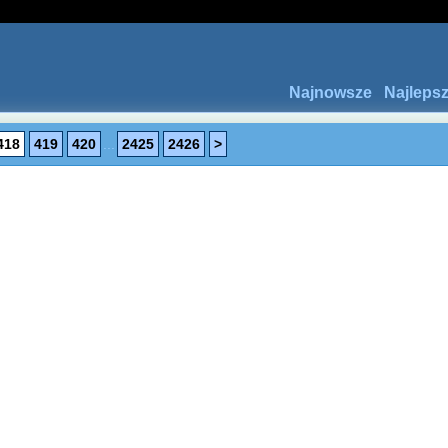
Najnowsze
Najleps
418
419
420
...
2425
2426
>