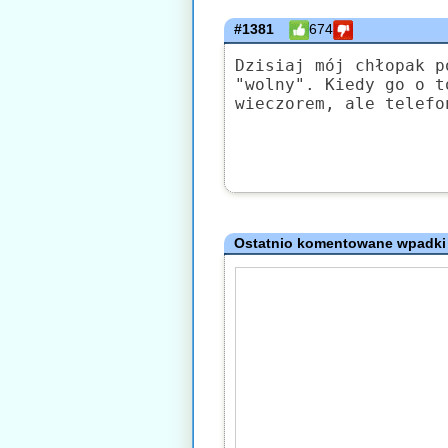
#1381
674
Dzisiaj mój chłopak p
"wolny". Kiedy go o t
wieczorem, ale telefo
Ostatnio komentowane wpadki