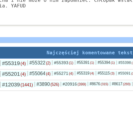
cha i nie może o nim zapomnieć. Chłopak wstał
ia. YAFUD
Najczęściej komentowane tekst
#55319
#55322
#55393
#55391
#55394
#55398
(4)
(2)
(1)
(1)
(1)
(
#55201
#55064
#55271
#55319
#55115
#55091
(4)
(4)
(4)
(4)
(3)
(
#12039
#3890
#20916
#8676
#8617
(1441)
(526)
(399)
(315)
(293)