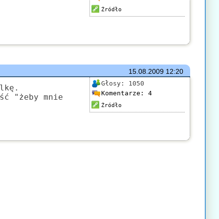
Źródło
15.08.2009
12:20
Głosy:
1050
lkę.
Komentarze:
4
ść "żeby mnie
Źródło