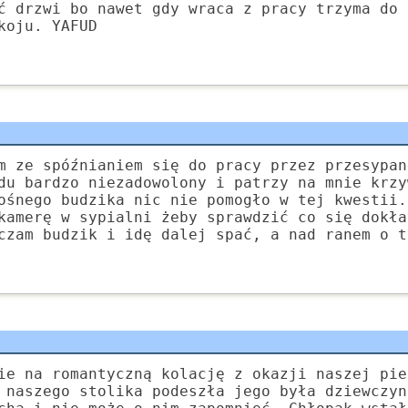
ć drzwi bo nawet gdy wraca z pracy trzyma do 
koju. YAFUD
m ze spóźnianiem się do pracy przez przesypan
du bardzo niezadowolony i patrzy na mnie krzy
ośnego budzika nic nie pomogło w tej kwestii.
kamerę w sypialni żeby sprawdzić co się dokła
czam budzik i idę dalej spać, a nad ranem o t
ie na romantyczną kolację z okazji naszej pie
 naszego stolika podeszła jego była dziewczyn