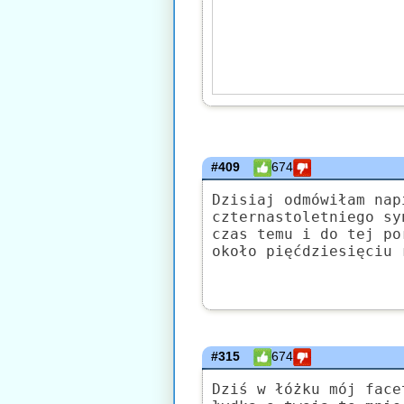
#409
674
Dzisiaj odmówiłam nap
czternastoletniego sy
czas temu i do tej po
około pięćdziesięciu 
#315
674
Dziś w łóżku mój face