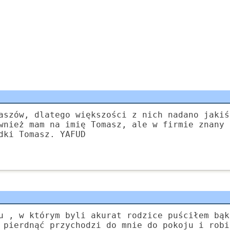
aszów, dlatego większości z nich nadano jakiś
wnież mam na imię Tomasz, ale w firmie znany 
dki Tomasz. YAFUD
u , w którym byli akurat rodzice puściłem bąk
 pierdnąć przychodzi do mnie do pokoju i robi