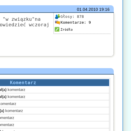
01.04.2010
19:16
Głosy:
878
 "w związku"na
Komentarze:
9
owiedzieć wczoraj
Źródło
Komentarz
ł(a)
komentarz
ł(a)
komentarz
omentarz
(a)
komentarz
mentarz
mentarz