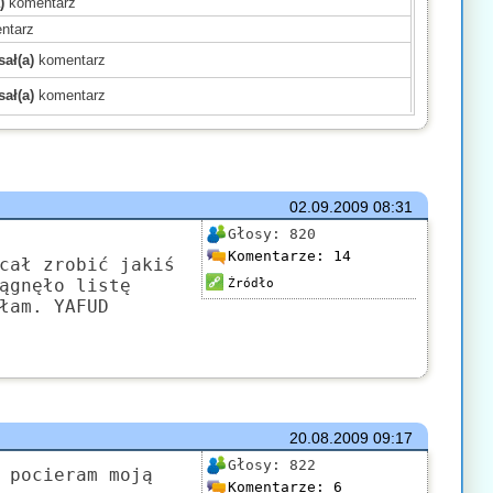
)
komentarz
ntarz
ał(a)
komentarz
ał(a)
komentarz
)
komentarz
)
komentarz
)
komentarz
mentarz
02.09.2009
08:31
(a)
komentarz
Głosy:
820
Komentarze:
14
komentarz
cał zrobić jakiś
ągnęło listę
)
komentarz
Źródło
łam. YAFUD
mentarz
komentarz
ł(a)
komentarz
20.08.2009
09:17
Głosy:
822
 pocieram moją
Komentarze:
6