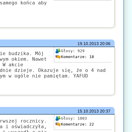
samego końca aby
19.10.2013
20:06
Głosy:
929
ie budzika. Mój
Komentarze:
18
wym okiem. Nawet
 W akcie
dnie dzieje. Okazuje się, że o 4 nad
ym w ogóle nie pamiętam. YAFUD
15.10.2013
20:37
Głosy:
1003
rwszej rocznicy.
Komentarze:
22
a i oświadczyła,