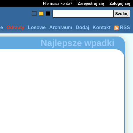
Nie masz konta?
Zarejestruj się
Zaloguj się
ze
Odrzuty
Losowe
Archiwum
Dodaj
Kontakt
RSS
Najlepsze wpadki