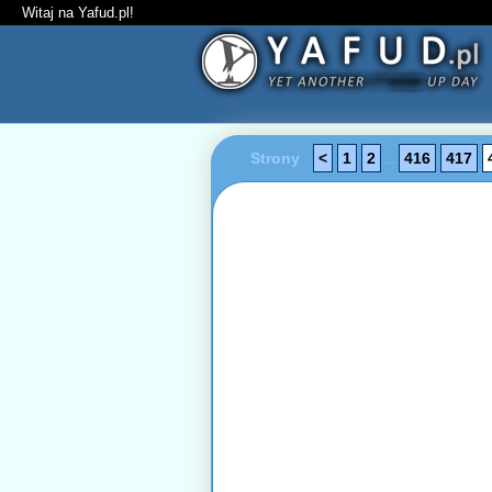
Witaj na Yafud.pl!
Strony
<
1
2
...
416
417