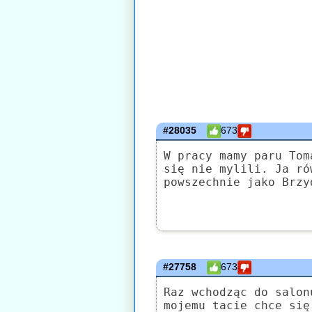
#28035
673
W pracy mamy paru Tom
się nie mylili. Ja ró
powszechnie jako Brzy
#27758
673
Raz wchodząc do salon
mojemu tacie chce się