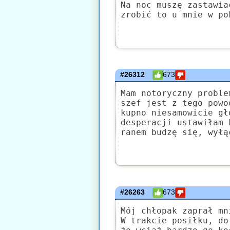
Na noc muszę zastawia
zrobić to u mnie w po
#26312
673
Mam notoryczny proble
szef jest z tego powo
kupno niesamowicie gł
desperacji ustawiłam 
ranem budzę się, wyłą
#26263
673
Mój chłopak zaprał mn
W trakcie posiłku, do