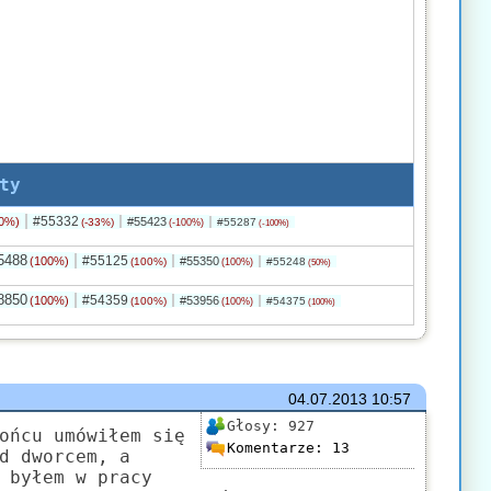
ty
#55332
0%)
#55423
(-33%)
#55287
(-100%)
(-100%)
5488
#55125
(100%)
#55350
(100%)
#55248
(100%)
(50%)
8850
#54359
(100%)
#53956
(100%)
#54375
(100%)
(100%)
04.07.2013
10:57
Głosy:
927
ońcu umówiłem się
Komentarze:
13
d dworcem, a
 byłem w pracy