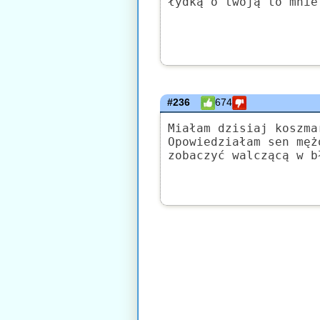
łydką o twoją to mnie
#236
674
Miałam dzisiaj koszma
Opowiedziałam sen męż
zobaczyć walczącą w b