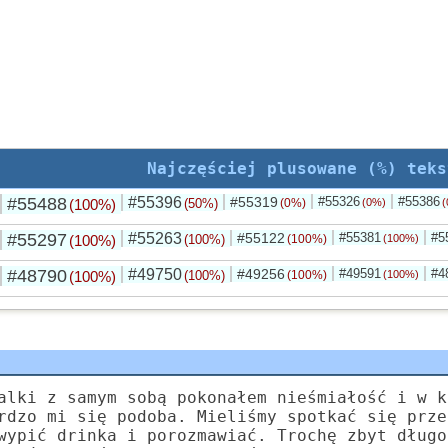
Najczęściej plusowane (%) teks
#55488
#55396
#55319
#55326
#55386
(100%)
(50%)
(0%)
(0%)
(
#55297
#55263
#55122
#55381
#5
(100%)
(100%)
(100%)
(100%)
#48790
#49750
#49256
#49591
#4
(100%)
(100%)
(100%)
(100%)
alki z samym sobą pokonałem nieśmiałość i w k
rdzo mi się podoba. Mieliśmy spotkać się prze
wypić drinka i porozmawiać. Trochę zbyt długo