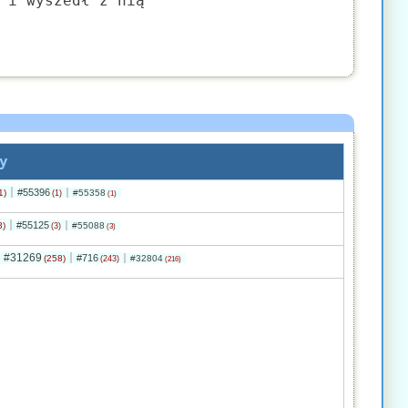
 i wyszedł z nią
y
#55396
1)
#55358
(1)
(1)
#55125
3)
#55088
(3)
(3)
#31269
#716
(258)
#32804
(243)
(216)