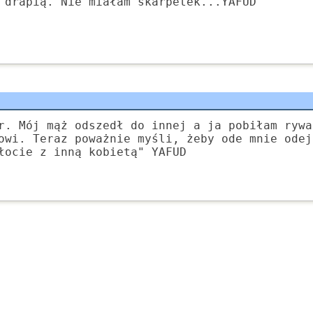
 drapią. Nie miałam skarpetek...YAFUD
r. Mój mąż odszedł do innej a ja pobiłam rywa
owi. Teraz poważnie myśli, żeby ode mnie odej
łocie z inną kobietą" YAFUD