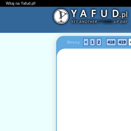
Witaj na Yafud.pl!
Strony
<
1
2
...
418
419