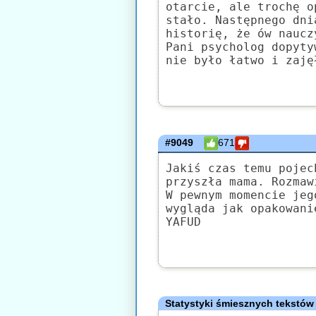
otarcie, ale trochę o
stało. Następnego dni
historię, że ów naucz
Pani psycholog dopyty
nie było łatwo i zaję
#9049
671
Jakiś czas temu pojec
przyszła mama. Rozmaw
W pewnym momencie jeg
wygląda jak opakowani
YAFUD
Statystyki śmiesznych tekstów