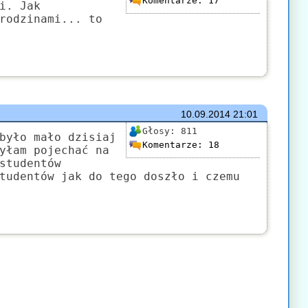
Komentarze:
17
i. Jak
rodzinami... to
10.09.2014
21:01
Głosy:
811
było mało dzisiaj
Komentarze:
18
yłam pojechać na
studentów
tudentów jak do tego doszło i czemu