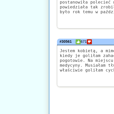
postanowiła polecieć 
powiedziała tak zrobi
było rok temu w paźdz
#30561
671
Jestem kobietą, a mim
kiedy je goliłam zaha
pogotowie. Na miejscu
medycyny. Musiałam tł
właściwie goliłam cyc