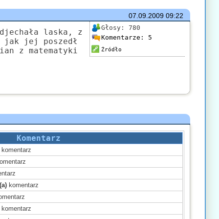
07.09.2009
09:22
Głosy:
780
djechała laska, z
Komentarze:
5
 jak jej poszedł
ian z matematyki
Źródło
Komentarz
komentarz
omentarz
ntarz
(a)
komentarz
omentarz
komentarz