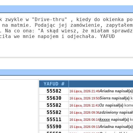
k zwykle w "Drive-thru" , kiedy do okienka po
 na matmie. Podając jej zamówienie, zapytałem
. Na co ona: "A skąd wiesz, że miałam sprawdz
ciła we mnie napojem i odjechała. YAFUD
YAFUD #
55582
Ariadna
napisał(a)
16 Lipca, 2026 21:49
55630
Sierra
napisał(a)
k
16 Lipca, 2026 19:50
55582
Oz
napisał(a)
kome
16 Lipca, 2026 11:41
55582
zdziwiony
napisał
16 Lipca, 2026 09:36
55511
kxxxx
napisał(a)
k
16 Lipca, 2026 06:14
55590
Ariadna
napisał(a)
15 Lipca, 2026 09:13