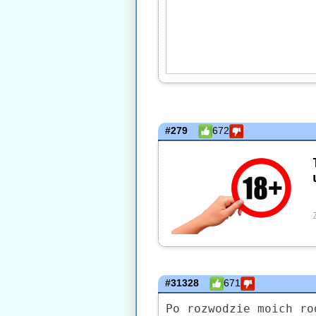
#279
672
#31328
671
Po rozwodzie moich ro