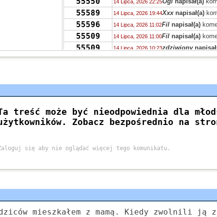
55550
Ogi
napisał(a)
kom
14 Lipca, 2026 22:25
55589
Xxx
napisał(a)
kom
14 Lipca, 2026 19:44
55596
Fil
napisał(a)
kome
14 Lipca, 2026 11:02
55509
Fil
napisał(a)
kome
14 Lipca, 2026 11:00
55509
zdziwiony
napisał
14 Lipca, 2026 10:23
55447
nuda
napisał(a)
ko
13 Lipca, 2026 19:55
55522
jolaw
napisał(a)
ko
13 Lipca, 2026 08:03
55551
zdziwiony
napisał
12 Lipca, 2026 10:26
55555
Grejon
napisał(a)
12 Lipca, 2026 03:08
55474
Grejon
napisał(a)
k
11 Lipca, 2026 19:07
55467
Tricksteros
napisał
11 Lipca, 2026 11:41
55467
M.
napisał(a)
kome
10 Lipca, 2026 23:38
55493
jolaw
napisał(a)
ko
10 Lipca, 2026 19:59
55452
Pu
napisał(a)
kome
10 Lipca, 2026 10:40
dziców mieszkałem z mamą. Kiedy zwolnili ją z