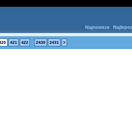
Najnowsze
Najleps
420
421
422
...
2430
2431
>