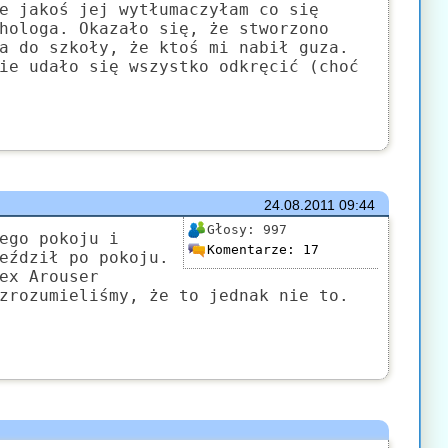
e jakoś jej wytłumaczyłam co się
hologa. Okazało się, że stworzono
a do szkoły, że ktoś mi nabił guza.
ie udało się wszystko odkręcić (choć
24.08.2011
09:44
Głosy:
997
ego pokoju i
Komentarze:
17
eździł po pokoju.
ex Arouser
zrozumieliśmy, że to jednak nie to.