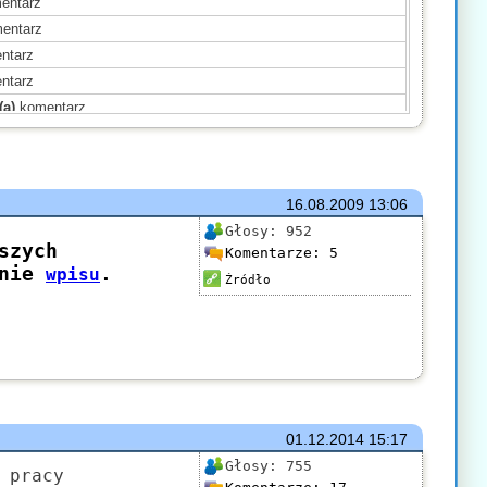
entarz
entarz
ntarz
ntarz
(a)
komentarz
mentarz
mentarz
(a)
komentarz
16.08.2009
13:06
komentarz
Głosy:
952
omentarz
Komentarze:
5
(a)
komentarz
Źródło
ntarz
mentarz
ntarz
01.12.2014
15:17
Głosy:
755
 pracy