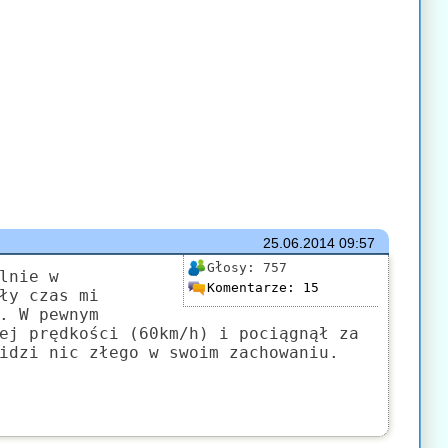
25.06.2014
09:57
Głosy:
757
lnie w
Komentarze:
15
ły czas mi
. W pewnym
ej prędkości (60km/h) i pociągnął za
idzi nic złego w swoim zachowaniu.