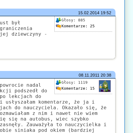
15.02.2014
19:52
Głosy:
885
ust był
Komentarze:
25
graniczenia
jej dziewczyny -
08.11.2011
20:38
Głosy:
1119
powrocie nadal
Komentarze:
15
kcji podszedł do
po lekcjach do
i usłyszałam komentarze, że ja i
jach do nauczyciela. Okazało się, że
ozmawiałam z nim i nawet nie wiem
ię się na autobus, wiec szybko
zasnęły. Zauważyła to nauczycielka i
obie siniaka pod okiem (bardziej