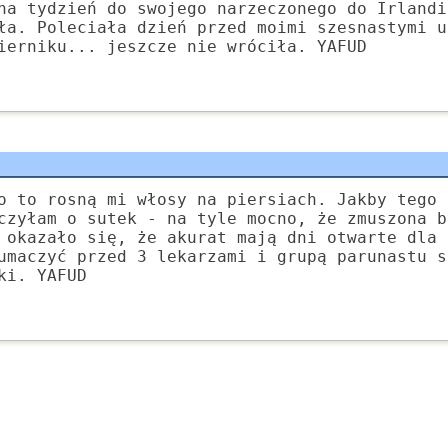
na tydzień do swojego narzeczonego do Irlandi
ła. Poleciała dzień przed moimi szesnastymi u
ierniku... jeszcze nie wróciła. YAFUD
o to rosną mi włosy na piersiach. Jakby tego 
czyłam o sutek - na tyle mocno, że zmuszona b
 okazało się, że akurat mają dni otwarte dla 
umaczyć przed 3 lekarzami i grupą parunastu s
ki. YAFUD