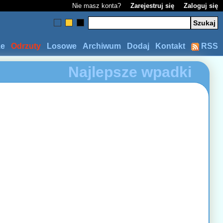
Nie masz konta?
Zarejestruj się
Zaloguj się
ze
Odrzuty
Losowe
Archiwum
Dodaj
Kontakt
RSS
Najlepsze wpadki