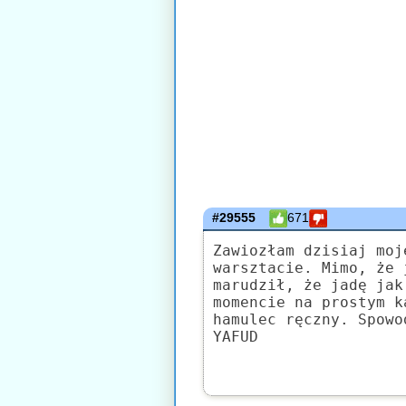
#29555
671
Zawiozłam dzisiaj moj
warsztacie. Mimo, że 
marudził, że jadę jak
momencie na prostym k
hamulec ręczny. Spowo
YAFUD