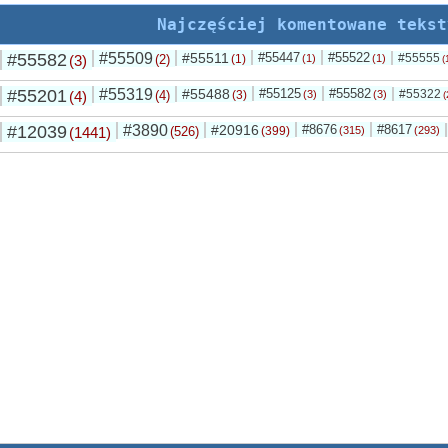
Najczęściej komentowane tekst
#55582
#55509
#55511
#55447
#55522
#55555
(3)
(2)
(1)
(1)
(1)
(
#55201
#55319
#55488
#55125
#55582
#55322
(4)
(4)
(3)
(3)
(3)
(
#12039
#3890
#20916
#8676
#8617
(1441)
(526)
(399)
(315)
(293)