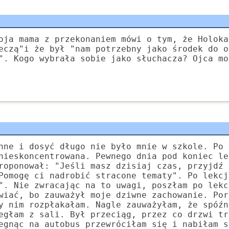
oja mama z przekonaniem mówi o tym, że Holoka
eczą"i że był "nam potrzebny jako środek do o
". Kogo wybrała sobie jako słuchacza? Ojca mo
nne i dosyć długo nie było mnie w szkole. Po 
nieskoncentrowana. Pewnego dnia pod koniec le
roponował: "Jeśli masz dzisiaj czas, przyjdź 
Pomogę ci nadrobić stracone tematy". Po lekcj
". Nie zwracając na to uwagi, poszłam po lekc
wiać, bo zauważył moje dziwne zachowanie. Por
y nim rozpłakałam. Nagle zauważyłam, że spóźn
egłam z sali. Był przeciąg, przez co drzwi tr
egnąc na autobus przewróciłam się i nabiłam s