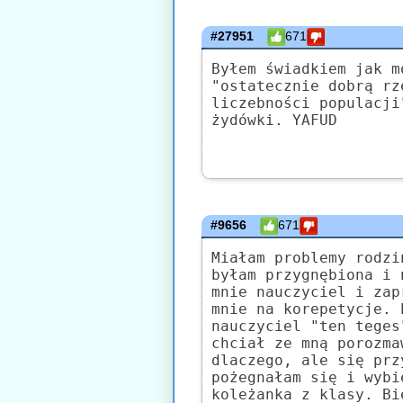
#27951
671
Byłem świadkiem jak m
"ostatecznie dobrą rz
liczebności populacji
żydówki. YAFUD
#9656
671
Miałam problemy rodzi
byłam przygnębiona i 
mnie nauczyciel i zap
mnie na korepetycje. 
nauczyciel "ten teges
chciał ze mną porozma
dlaczego, ale się prz
pożegnałam się i wybi
koleżanka z klasy. Bi