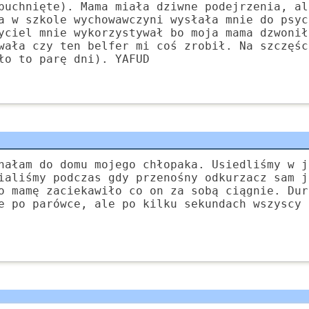
puchnięte). Mama miała dziwne podejrzenia, al
a w szkole wychowawczyni wysłała mnie do psyc
yciel mnie wykorzystywał bo moja mama dzwonił
wała czy ten belfer mi coś zrobił. Na szczęśc
ło to parę dni). YAFUD
hałam do domu mojego chłopaka. Usiedliśmy w j
ialiśmy podczas gdy przenośny odkurzacz sam j
o mamę zaciekawiło co on za sobą ciągnie. Dur
e po parówce, ale po kilku sekundach wszyscy 