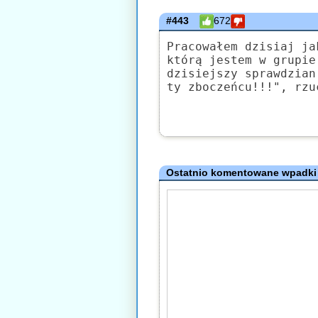
#443
672
Pracowałem dzisiaj ja
którą jestem w grupie
dzisiejszy sprawdzian
ty zboczeńcu!!!", rzu
Ostatnio komentowane wpadki