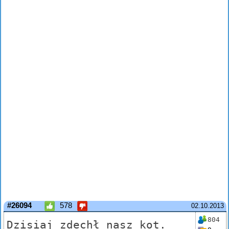
#26094
578
02.10.2013
804
Dzisiaj zdechł nasz kot.