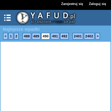
Zarejestruj się
Zaloguj się
Najlepsze wpadki
...
...
<
1
2
488
489
490
491
492
2401
2402
>