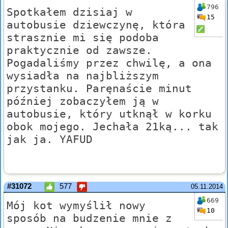
796
Spotkałem dzisiaj w
15
autobusie dziewczynę, która
strasznie mi się podoba
praktycznie od zawsze.
Pogadaliśmy przez chwilę, a ona
wysiadła na najbliższym
przystanku. Paręnaście minut
później zobaczyłem ją w
autobusie, który utknął w korku
obok mojego. Jechała 21ką... tak
jak ja. YAFUD
#31072
577
05.11.2014
669
Mój kot wymyślił nowy
10
sposób na budzenie mnie z