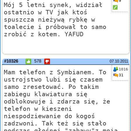
9
Mój 5 letni synek, widział
ostatnio w TV jak ktoś
spuszcza nieżywą rybkę w
toalecie i próbował to samo
zrobić z kotem. YAFUD
#10326
578
07.10.2011
1016
Mam telefon z Symbianem. To
31
ustrojstwo lubi się czasem
samo zresetować. Po takim
zabiegu klawiatura się
odblokowuje i zdarza się, że
telefon w kieszeni
niespodziewanie do kogoś
zadzwoni. Tak też się stało
podczas głośnej "zabawy"z moją