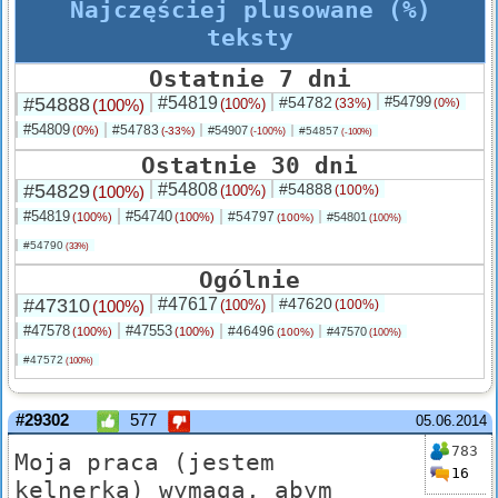
Najczęściej plusowane (%)
teksty
Ostatnie 7 dni
#54888
#54819
#54782
#54799
(100%)
(100%)
(33%)
(0%)
#54809
#54783
(0%)
#54907
(-33%)
#54857
(-100%)
(-100%)
Ostatnie 30 dni
#54829
#54808
#54888
(100%)
(100%)
(100%)
#54819
#54740
#54797
(100%)
(100%)
#54801
(100%)
(100%)
#54790
(33%)
Ogólnie
#47310
#47617
#47620
(100%)
(100%)
(100%)
#47578
#47553
#46496
(100%)
(100%)
#47570
(100%)
(100%)
#47572
(100%)
#29302
577
05.06.2014
783
Moja praca (jestem
16
kelnerką) wymaga, abym