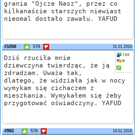
grania "Ojcze Nasz", przez co
kilkanaście starszych niewiast
nieomal dostało zawału. YAFUD
#1056
578
31.01.2010
708
Dziś rzuciła mnie
9
dziewczyna twierdząc, że ją
zdradzam. Uważa tak,
dlatego, że widziała jak w nocy
wymykam się cichaczem z
mieszkania. Wymykałem się żeby
przygotować oświadczyny. YAFUD
#992
578
19.01.2010