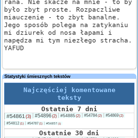
rana. Nie skacze na mnie - to by
było zbyt proste. Rozpaczliwe
miauczenie - to zbyt banalne.
Jego sposób polega na zatykaniu
mi dziurek od nosa łapami i
napędza mi tym niezłego stracha.
YAFUD
Statystyki śmiesznych tekstów
Najczęściej komentowane
teksty
Ostatnie 7 dni
#54861
#54896
#54885
#54784
#54869
(3)
(2)
(2)
(2)
(2)
#54812
#54787
(1)
#54857
(1)
(1)
Ostatnie 30 dni