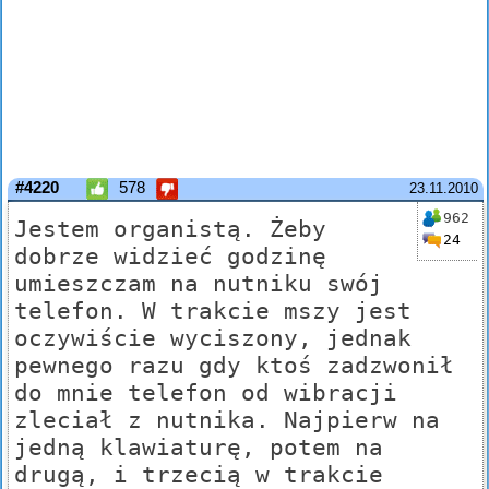
#4220
578
23.11.2010
962
Jestem organistą. Żeby
24
dobrze widzieć godzinę
umieszczam na nutniku swój
telefon. W trakcie mszy jest
oczywiście wyciszony, jednak
pewnego razu gdy ktoś zadzwonił
do mnie telefon od wibracji
zleciał z nutnika. Najpierw na
jedną klawiaturę, potem na
drugą, i trzecią w trakcie