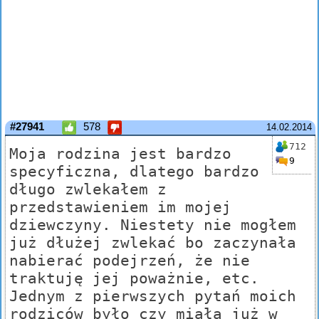
#27941
578
14.02.2014
712
Moja rodzina jest bardzo
9
specyficzna, dlatego bardzo
długo zwlekałem z
przedstawieniem im mojej
dziewczyny. Niestety nie mogłem
już dłużej zwlekać bo zaczynała
nabierać podejrzeń, że nie
traktuję jej poważnie, etc.
Jednym z pierwszych pytań moich
rodziców było czy miała już w