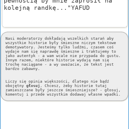
pewnością by mnie zaprosił na
kolejną randkę..."YAFUD
Nasi moderatorzy dokładają wszelkich starań aby
wszystkie historie były śmieszne niczym tekstowe
demotywatory. Jesteśmy tylko ludźmi, czasem coś
wydaje nam się naprawdę śmieszne i traktujemy to
jako autentyk - a wam wcale nie przypada do gustu.
Innym razem, niektóre historie wydają nam się
trochę naciągane - a wy uważacie, że tekst jest
bardzo zabawny.
Liczy się opinia większości, dlatego nie bądź
obojętny
głosuj
. Chcesz, żeby historie tutaj
zamieszczane były jeszcze śmieszniejsze? - głosuj,
komentuj i przede wszystkim dodawaj własne wpadki.