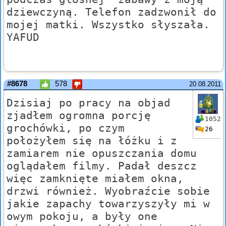
dziewczyną. Telefon zadzwonił do
mojej matki. Wszystko słyszała.
YAFUD
#8678
578
20.08.2011
Dzisiaj po pracy na objad
zjadłem ogromna porcję
1052
grochówki, po czym
26
położyłem się na łóżku i z
zamiarem nie opuszczania domu
oglądałem filmy. Padał deszcz
więc zamknięte miałem okna,
drzwi również. Wyobraźcie sobie
jakie zapachy towarzyszyły mi w
owym pokoju, a były one