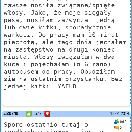
zawsze nosiła związane/spięte
włosy. Jako, że moje sięgały
pasa, nosiłam zazwyczaj jedną
lub dwie kitki, sporadycznie
warkocz. Do pracy mam 10 minut
piechotą, ale tego dnia jechałam
na zastępstwo na drugi koniec
miasta. Włosy związałam w dwa
kuce i pojechałam (o 6 rano)
autobusem do pracy. Obudziłam
się na ostatnim przystanku. Bez
jednej kitki. YAFUD
#28749
577
18.04.2014
665
Sporo ostatnio tutaj o
5
randkach w ciemno, więc ja