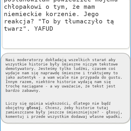
chłopakowi o tym, że mam
niemieckie korzenie. Jego
reakcja? "To by tłumaczyło tą
twarz". YAFUD
Nasi moderatorzy dokładają wszelkich starań aby
wszystkie historie były śmieszne niczym tekstowe
demotywatory. Jesteśmy tylko ludźmi, czasem coś
wydaje nam się naprawdę śmieszne i traktujemy to
jako autentyk - a wam wcale nie przypada do gustu.
Innym razem, niektóre historie wydają nam się
trochę naciągane - a wy uważacie, że tekst jest
bardzo zabawny.
Liczy się opinia większości, dlatego nie bądź
obojętny
głosuj
. Chcesz, żeby historie tutaj
zamieszczane były jeszcze śmieszniejsze? - głosuj,
komentuj i przede wszystkim dodawaj własne wpadki.