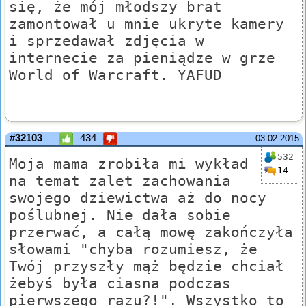
się, że mój młodszy brat
zamontował u mnie ukryte kamery
i sprzedawał zdjęcia w
internecie za pieniądze w grze
World of Warcraft. YAFUD
#32103
434
03.02.2015
532
Moja mama zrobiła mi wykład
14
na temat zalet zachowania
swojego dziewictwa aż do nocy
poślubnej. Nie dała sobie
przerwać, a całą mowę zakończyła
słowami "chyba rozumiesz, że
Twój przyszły mąż będzie chciał
żebyś była ciasna podczas
pierwszego razu?!". Wszystko to