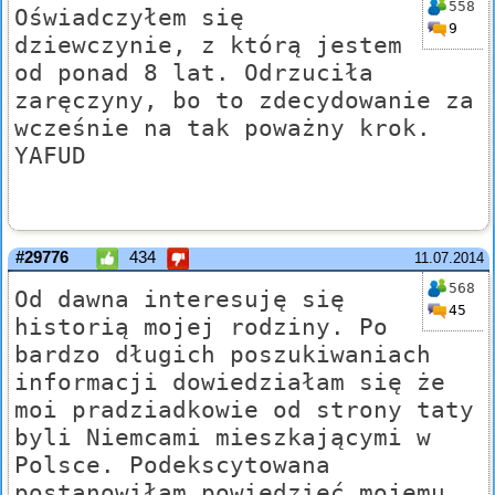
558
Oświadczyłem się
9
dziewczynie, z którą jestem
od ponad 8 lat. Odrzuciła
zaręczyny, bo to zdecydowanie za
wcześnie na tak poważny krok.
YAFUD
#29776
434
11.07.2014
568
Od dawna interesuję się
45
historią mojej rodziny. Po
bardzo długich poszukiwaniach
informacji dowiedziałam się że
moi pradziadkowie od strony taty
byli Niemcami mieszkającymi w
Polsce. Podekscytowana
postanowiłam powiedzieć mojemu