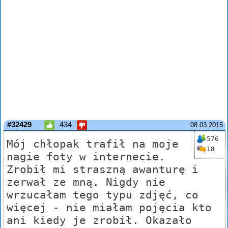
#32429
434
08.03.2015
576
Mój chłopak trafił na moje
18
nagie foty w internecie.
Zrobił mi straszną awanturę i
zerwał ze mną. Nigdy nie
wrzucałam tego typu zdjęć, co
więcej - nie miałam pojęcia kto
ani kiedy je zrobił. Okazało