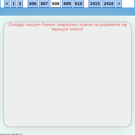
...
...
<
1
2
606
607
608
609
610
2415
2416
>
Zostając naszym Fanem zwiększasz szanse na pojawienie się
lepszych historii!
YAFUD MOBILE