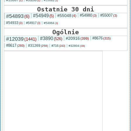
#55087
#55280
(1)
#55082
(1)
(1)
Ostatnie 30 dni
#54893
#54949
#55048
#54980
#55007
(6)
(5)
(4)
(3)
(3)
#54933
#54917
(3)
#54964
(3)
(3)
Ogólnie
#12039
#3890
#20916
#8676
(1441)
(526)
(399)
(315)
#8617
#31269
(293)
#716
(258)
#32804
(243)
(216)