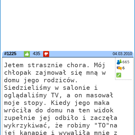
#1225
435
04.03.2010
665
Jetem strasznie chora. Mój
6
chłopak zajmował się mną w
domu jego rodziców.
Siedzieliśmy w salonie i
oglądaliśmy TV, a on masował
moje stopy. Kiedy jego maka
wróciła do domu na ten widok
zupełnie jej odbiło i zaczęła
wykrzykiwać, że robimy "TO"na
jej kanapie i wywaliła mnie z