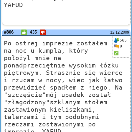
YAFUD
#806
435
12.12.2009
565
Po ostrej imprezie zostałem
8
na noc u kumpla, który
położyl mnie na
ponadprzeciętnie wysokim łóżku
piętrowym. Strasznie się wiercę
i rzucam w nocy, więc jak łatwo
przewidzieć spadłem z niego. Na
"szczęście"mój upadek został
"złagodzony"szklanym stołem
zastawionym kieliszkami,
talerzami i tym podobnymi
rzeczami zostawionymi po
imprezie. YAFUD