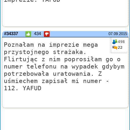
#34337
434
07.09.2015
498
Poznałam na imprezie mega
22
przystojnego strażaka.
Flirtując z nim poprosiłam go o
numer telefonu na wypadek gdybym
potrzebowała uratowania. Z
uśmiechem zapisał mi numer -
112. YAFUD