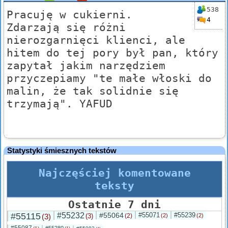
538
Pracuję w cukierni.
4
Zdarzają się różni
nierozgarnięci klienci, ale
hitem do tej pory był pan, który
zapytał jakim narzędziem
przyczepiamy "te małe włoski do
malin, że tak solidnie się
trzymają". YAFUD
Statystyki śmiesznych tekstów
Najczęściej komentowane
teksty
Ostatnie 7 dni
#55115
#55232
#55064
#55071
#55239
(3)
(3)
(2)
(2)
(2)