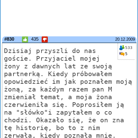
#830
435
20.12.2009
533
Dzisiaj przyszli do nas
5
goście. Przyjaciel mojej
żony z dawnych lat ze swoją
partnerką. Kiedy próbowałem
opowiedzieć im jak poznałem moją
żoną, za każdym razem pan M
zmieniał temat, a moja żona
czerwieniła się. Poprosiłem ją
na "słówko"i zapytałem o co
chodzi. Okazało się, że on zna
tę historię, bo to z nim
zerwała, kiedy poznała mnie.