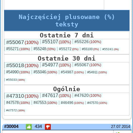
Najczęściej plusowane (%)
teksty
Ostatnie 7 dni
#55067
#55107
#55226
(100%)
(100%)
(100%)
#55271
#55248
#55272
(100%)
(33%)
#55100
(0%)
#55241
(0%)
(0%)
Ostatnie 30 dni
#55018
#54977
#55067
(100%)
(100%)
(100%)
#54990
#55046
#54987
(100%)
(100%)
#54911
(100%)
(100%)
#55033
(100%)
Ogólnie
#47310
#47617
#47620
(100%)
(100%)
(100%)
#47578
#47553
#46496
(100%)
(100%)
#47570
(100%)
(100%)
#47572
(100%)
#30004
434
27.07.2014