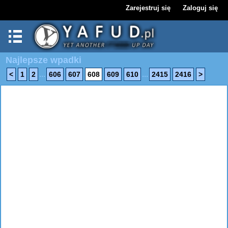
Zarejestruj się
Zaloguj się
Najlepsze wpadki
...
...
<
1
2
606
607
608
609
610
2415
2416
>