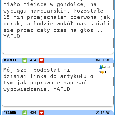
miało miejsce w gondolce, na
wyciągu narciarskim. Pozostałe
15 min przejechałam czerwona jak
burak, a ludzie wokół nas śmiali
się przez cały czas na głos...
YAFUD
#31833
434
09.01.2015
484
Mój szef podesłał mi
15
dzisiaj linka do artykułu o
tym jak poprawnie napisać
wypowiedzenie. YAFUD
#31585
434
22.12.2014