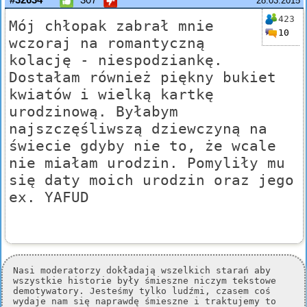
28.03.2015
423
Mój chłopak zabrał mnie
10
wczoraj na romantyczną
kolację - niespodziankę.
Dostałam również piękny bukiet
kwiatów i wielką kartkę
urodzinową. Byłabym
najszczęśliwszą dziewczyną na
świecie gdyby nie to, że wcale
nie miałam urodzin. Pomyliły mu
się daty moich urodzin oraz jego
ex. YAFUD
Nasi moderatorzy dokładają wszelkich starań aby
wszystkie historie były śmieszne niczym tekstowe
demotywatory. Jesteśmy tylko ludźmi, czasem coś
wydaje nam się naprawdę śmieszne i traktujemy to