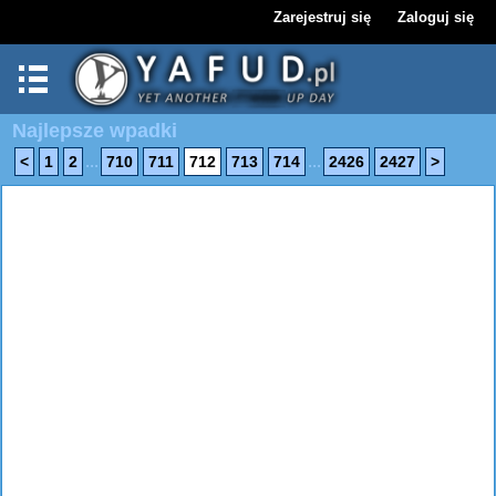
Zarejestruj się
Zaloguj się
Najlepsze wpadki
...
...
<
1
2
710
711
712
713
714
2426
2427
>