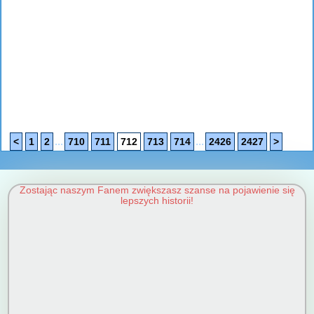
...
...
<
1
2
710
711
712
713
714
2426
2427
>
Zostając naszym Fanem zwiększasz szanse na pojawienie się
lepszych historii!