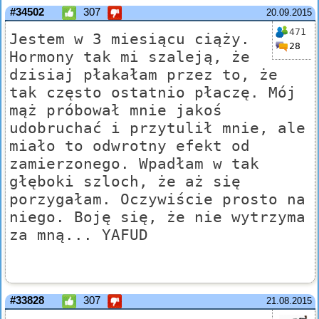
#34502
307
20.09.2015
471
Jestem w 3 miesiącu ciąży.
28
Hormony tak mi szaleją, że
dzisiaj płakałam przez to, że
tak często ostatnio płaczę. Mój
mąż próbował mnie jakoś
udobruchać i przytulił mnie, ale
miało to odwrotny efekt od
zamierzonego. Wpadłam w tak
głęboki szloch, że aż się
porzygałam. Oczywiście prosto na
niego. Boję się, że nie wytrzyma
za mną... YAFUD
#33828
307
21.08.2015