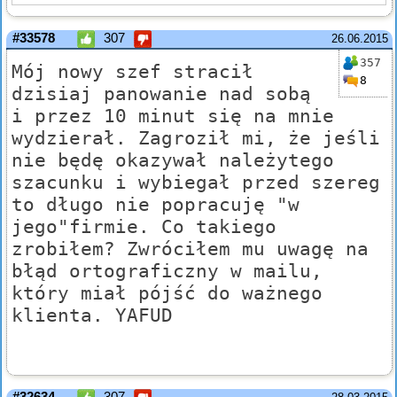
#33578
307
26.06.2015
357
Mój nowy szef stracił
8
dzisiaj panowanie nad sobą
i przez 10 minut się na mnie
wydzierał. Zagroził mi, że jeśli
nie będę okazywał należytego
szacunku i wybiegał przed szereg
to długo nie popracuję "w
jego"firmie. Co takiego
zrobiłem? Zwróciłem mu uwagę na
błąd ortograficzny w mailu,
który miał pójść do ważnego
klienta. YAFUD
#32634
307