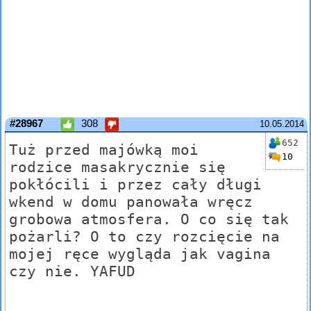
#28967
308
10.05.2014
652
Tuż przed majówką moi
10
rodzice masakrycznie się
pokłócili i przez cały długi
wkend w domu panowała wręcz
grobowa atmosfera. O co się tak
pożarli? O to czy rozcięcie na
mojej ręce wygląda jak vagina
czy nie. YAFUD