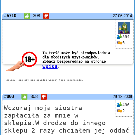
#5710
308
27.06.2014
594
6
#868
308
29.12.2009
496
Wczoraj moja siostra
2
zapłaciła za mnie w
sklepie.W drodze do innego
sklepu 2 razy chciałem jej oddać