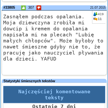
#33805
307
21.07.2015
419
Zasnąłem podczas opalania.
11
Moja dziewczyna zrobiła mi
dowcip i kremem do opalania
napisała mi na plecach "Lubię
małych chłopców". Może byłoby to
nawet śmieszne gdyby nie to, że
pracuję jako nauczyciel pływania
dla dzieci. YAFUD
Statystyki śmiesznych tekstów
Najczęściej komentowane
teksty
Ostatnie 7 dni