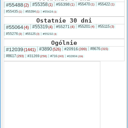
#55488
#55358
#55398
#55470
#55422
(2)
(1)
(1)
(1)
(1)
#55435
#55394
(1)
#55424
(1)
(1)
Ostatnie 30 dni
#55064
#55319
#55271
#55201
#55115
(4)
(4)
(4)
(4)
(3)
#55276
#55125
(3)
#55232
(3)
(3)
Ogólnie
#12039
#3890
#20916
#8676
(1441)
(526)
(399)
(315)
#8617
#31269
(293)
#716
(258)
#32804
(243)
(216)