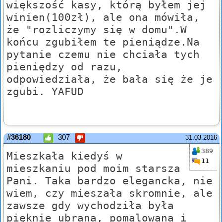
większość kasy, którą byłem jej
winien(100zł), ale ona mówiła,
że "rozliczymy się w domu".W
końcu zgubiłem te pieniądze.Na
pytanie czemu nie chciała tych
pieniędzy od razu,
odpowiedziała, że bała się że je
zgubi. YAFUD
#36180
307
31.03.2016
389
Mieszkała kiedyś w
11
mieszkaniu pod moim starsza
Pani. Taka bardzo elegancka, nie
wiem, czy mieszała skromnie, ale
zawsze gdy wychodziła była
pięknie ubrana, pomalowana i