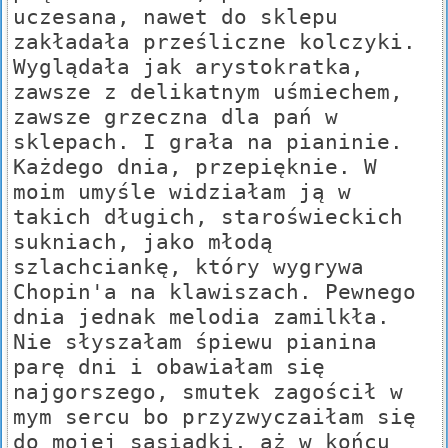
uczesana, nawet do sklepu
zakładała prześliczne kolczyki.
Wyglądała jak arystokratka,
zawsze z delikatnym uśmiechem,
zawsze grzeczna dla pań w
sklepach. I grała na pianinie.
Każdego dnia, przepięknie. W
moim umyśle widziałam ją w
takich długich, staroświeckich
sukniach, jako młodą
szlachciankę, który wygrywa
Chopin'a na klawiszach. Pewnego
dnia jednak melodia zamilkła.
Nie słyszałam śpiewu pianina
parę dni i obawiałam się
najgorszego, smutek zagościł w
mym sercu bo przyzwyczaiłam się
do mojej sąsiadki, aż w końcu