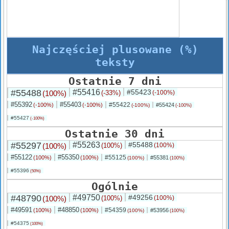
Najczęściej plusowane (%)
teksty
Ostatnie 7 dni
#55488
#55416
#55423
(100%)
(-33%)
(-100%)
#55392
#55403
#55422
(-100%)
(-100%)
#55424
(-100%)
(-100%)
#55427
(-100%)
Ostatnie 30 dni
#55297
#55263
#55488
(100%)
(100%)
(100%)
#55122
#55350
#55125
(100%)
(100%)
#55381
(100%)
(100%)
#55396
(50%)
Ogólnie
#48790
#49750
#49256
(100%)
(100%)
(100%)
#49591
#48850
#54359
(100%)
(100%)
#53956
(100%)
(100%)
#54375
(100%)