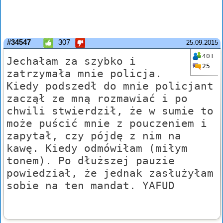
#34547
307
25.09.2015
401
Jechałam za szybko i
25
zatrzymała mnie policja.
Kiedy podszedł do mnie policjant
zaczął ze mną rozmawiać i po
chwili stwierdził, że w sumie to
może puścić mnie z pouczeniem i
zapytał, czy pójdę z nim na
kawę. Kiedy odmówiłam (miłym
tonem). Po dłuższej pauzie
powiedział, że jednak zasłużyłam
sobie na ten mandat. YAFUD