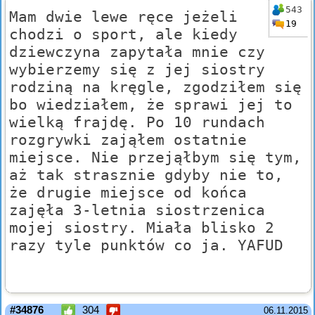
543
Mam dwie lewe ręce jeżeli
19
chodzi o sport, ale kiedy
dziewczyna zapytała mnie czy
wybierzemy się z jej siostry
rodziną na kręgle, zgodziłem się
bo wiedziałem, że sprawi jej to
wielką frajdę. Po 10 rundach
rozgrywki zająłem ostatnie
miejsce. Nie przejąłbym się tym,
aż tak strasznie gdyby nie to,
że drugie miejsce od końca
zajęła 3-letnia siostrzenica
mojej siostry. Miała blisko 2
razy tyle punktów co ja. YAFUD
#34876
304
06.11.2015