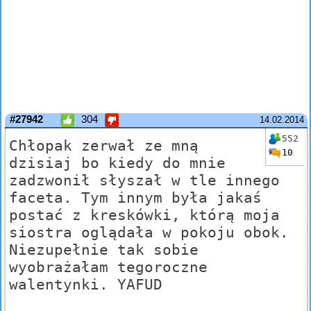
#27942
304
14.02.2014
552
Chłopak zerwał ze mną
10
dzisiaj bo kiedy do mnie
zadzwonił słyszał w tle innego
faceta. Tym innym była jakaś
postać z kreskówki, którą moja
siostra oglądała w pokoju obok.
Niezupełnie tak sobie
wyobrażałam tegoroczne
walentynki. YAFUD