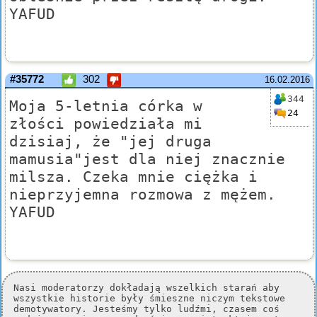
YAFUD
#35772
302
16.02.2016
344
Moja 5-letnia córka w
24
złości powiedziała mi
dzisiaj, że "jej druga
mamusia"jest dla niej znacznie
milsza. Czeka mnie ciężka i
nieprzyjemna rozmowa z mężem.
YAFUD
Nasi moderatorzy dokładają wszelkich starań aby
wszystkie historie były śmieszne niczym tekstowe
demotywatory. Jesteśmy tylko ludźmi, czasem coś