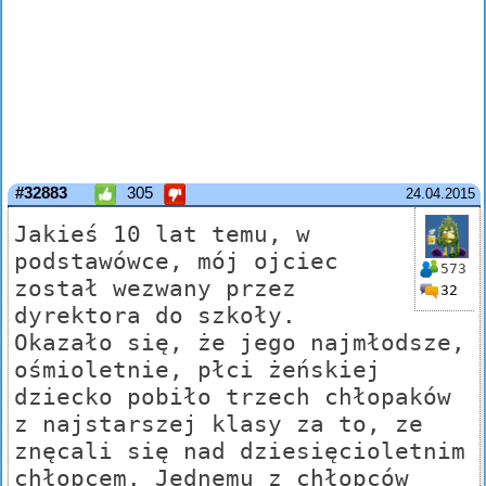
#32883
305
24.04.2015
Jakieś 10 lat temu, w
podstawówce, mój ojciec
573
został wezwany przez
32
dyrektora do szkoły.
Okazało się, że jego najmłodsze,
ośmioletnie, płci żeńskiej
dziecko pobiło trzech chłopaków
z najstarszej klasy za to, ze
znęcali się nad dziesięcioletnim
chłopcem. Jednemu z chłopców