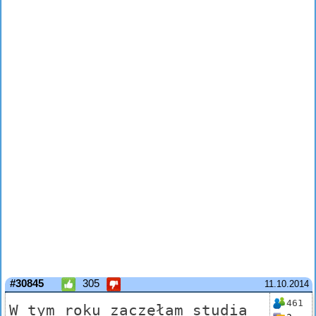
#30845
305
11.10.2014
461
W tym roku zaczęłam studia