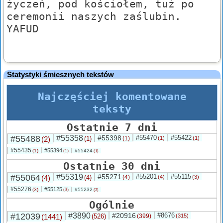
życzeń, pod kościołem, tuż po
ceremonii naszych zaślubin.
YAFUD
Statystyki śmiesznych tekstów
Najczęściej komentowane
teksty
Ostatnie 7 dni
#55488
#55358
#55398
#55470
#55422
(2)
(1)
(1)
(1)
(1)
#55435
#55394
(1)
#55424
(1)
(1)
Ostatnie 30 dni
#55064
#55319
#55271
#55201
#55115
(4)
(4)
(4)
(4)
(3)
#55276
#55125
(3)
#55232
(3)
(3)
Ogólnie
#12039
#3890
#20916
#8676
(1441)
(526)
(399)
(315)