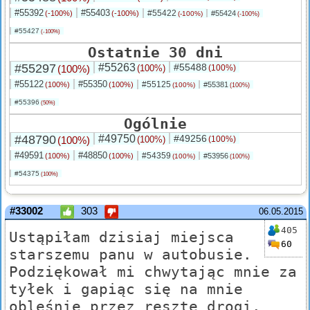
#55392
#55403
#55422
(-100%)
(-100%)
#55424
(-100%)
(-100%)
#55427
(-100%)
Ostatnie 30 dni
#55297
#55263
#55488
(100%)
(100%)
(100%)
#55122
#55350
#55125
(100%)
(100%)
#55381
(100%)
(100%)
#55396
(50%)
Ogólnie
#48790
#49750
#49256
(100%)
(100%)
(100%)
#49591
#48850
#54359
(100%)
(100%)
#53956
(100%)
(100%)
#54375
(100%)
#33002
303
06.05.2015
405
Ustąpiłam dzisiaj miejsca
60
starszemu panu w autobusie.
Podziękował mi chwytając mnie za
tyłek i gapiąc się na mnie
obleśnie przez resztę drogi.