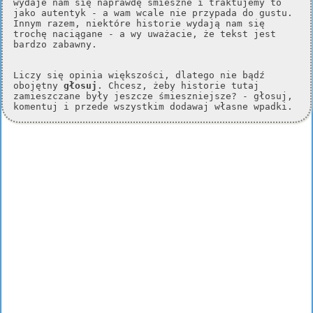
wydaje nam się naprawdę śmieszne i traktujemy to
jako autentyk - a wam wcale nie przypada do gustu.
Innym razem, niektóre historie wydają nam się
trochę naciągane - a wy uważacie, że tekst jest
bardzo zabawny.
Liczy się opinia większości, dlatego nie bądź
obojętny
głosuj
. Chcesz, żeby historie tutaj
zamieszczane były jeszcze śmieszniejsze? - głosuj,
komentuj i przede wszystkim dodawaj własne wpadki.