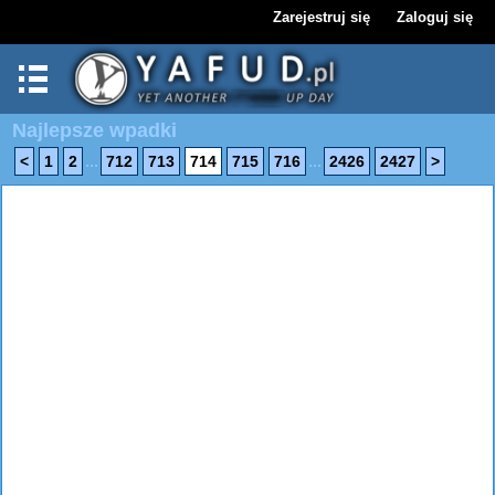
Zarejestruj się
Zaloguj się
Najlepsze wpadki
...
...
<
1
2
712
713
714
715
716
2426
2427
>