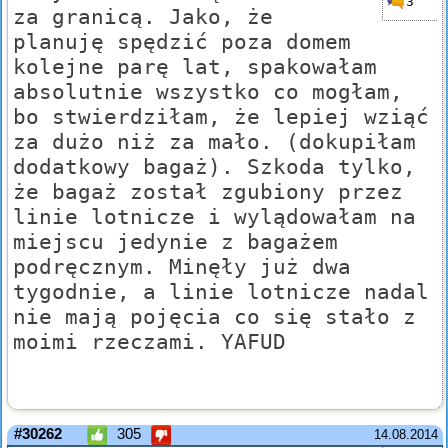
3
za granicą. Jako, że
planuję spędzić poza domem
kolejne parę lat, spakowałam
absolutnie wszystko co mogłam,
bo stwierdziłam, że lepiej wziąć
za dużo niż za mało. (dokupiłam
dodatkowy bagaż). Szkoda tylko,
że bagaż został zgubiony przez
linie lotnicze i wylądowałam na
miejscu jedynie z bagażem
podręcznym. Minęły już dwa
tygodnie, a linie lotnicze nadal
nie mają pojęcia co się stało z
moimi rzeczami. YAFUD
#30262
305
14.08.2014