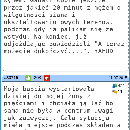
synem. Gadali sobie jeszcze
przez jakieś 20 minut z mężem o
wilgotności siana i
ukształtowaniu owych terenów,
podczas gdy ja paliłam się ze
wstydu. Na koniec, już
odjeżdżając powiedzieli "A teraz
możecie dokończyć....". YAFUD
#33715
303
11.07.2015
423
Moja babcia wystartowała
11
dzisiaj do mojej żony z
pięściami i chciała ją lać bo
sama nie była w centrum uwagi
jak zazwyczaj. Cała sytuacja
miała miejsce podczas składania