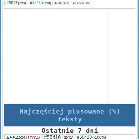
#8617
#31269
(293)
#716
(258)
#32804
(243)
(216)
Najczęściej plusowane (%)
teksty
Ostatnie 7 dni
#55488
#55416
#55423
(100%)
(-33%)
(-100%)