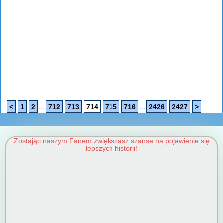
...
...
<
1
2
712
713
714
715
716
2426
2427
>
Zostając naszym Fanem zwiększasz szanse na pojawienie się
lepszych historii!