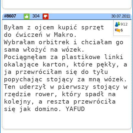
#8607
304
30.07.2011
912
Byłam z ojcem kupić sprzęt
6
do ćwiczeń w Makro.
Wybrałam orbitrek i chciałam go
sama włożyć na wózek.
Pociągnęłam za plastikowe linki
okalające karton, które pękły, a
ja przewróciłam się do tyłu
popychając stojący za mną wózek.
Ten uderzył w pierwszy stojący w
rzędzie rower, który spadł na
kolejny, a reszta przewróciła
się jak domino. YAFUD