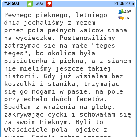
#34503
303
21.09.2015
405
Pewnego pięknego, letniego
26
dnia jechaliśmy z mężem
przez pola pełnych walców siana
na wycieczkę. Postanowiliśmy
zatrzymać się na małe "teges-
teges", bo okolica była
puściuteńka i piękna, a z sianem
nie mieliśmy jeszcze takiej
historii. Gdy już wisiałam bez
koszulki i stanika, trzymając
się go nogami w pasie, na pole
przyjechało dwóch facetów.
Spadłam z wrażenia na glebę,
zakrywając cycki i schowałam się
za swoim Pięknym. Byli to
właściciele pola- ojciec z